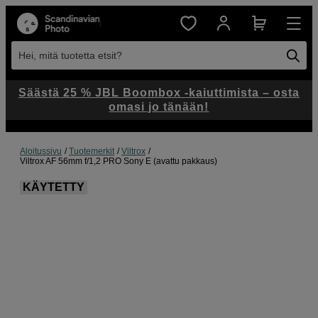
Hei, mitä tuotetta etsit?
Säästä 25 % JBL Boombox -kaiuttimista – osta
omasi jo tänään!
Aloitussivu
Tuotemerkit
Viltrox
Viltrox AF 56mm f/1,2 PRO Sony E (avattu pakkaus)
KÄYTETTY