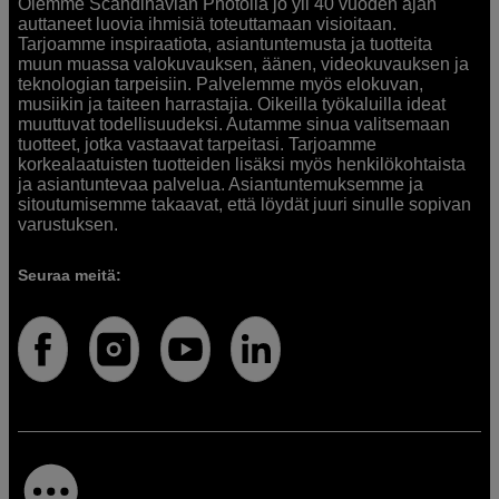
Olemme Scandinavian Photolla jo yli 40 vuoden ajan
auttaneet luovia ihmisiä toteuttamaan visioitaan.
Tarjoamme inspiraatiota, asiantuntemusta ja tuotteita
muun muassa valokuvauksen, äänen, videokuvauksen ja
teknologian tarpeisiin. Palvelemme myös elokuvan,
musiikin ja taiteen harrastajia. Oikeilla työkaluilla ideat
muuttuvat todellisuudeksi. Autamme sinua valitsemaan
tuotteet, jotka vastaavat tarpeitasi. Tarjoamme
korkealaatuisten tuotteiden lisäksi myös henkilökohtaista
ja asiantuntevaa palvelua. Asiantuntemuksemme ja
sitoutumisemme takaavat, että löydät juuri sinulle sopivan
varustuksen.
Seuraa meitä: