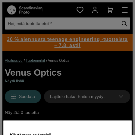
Hei, mitä tuotetta etsit?
30 % alennusta teenage engineering -tuotteista
– 7.8. asti!
Aloitussivu
Tuotemerkit
Venus Optics
Venus Optics
Näytä lisää
Suodata
Lajittele haku
:
Eniten myydyt
Näyttää 0 tuotetta
Käytämme evästeitä