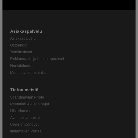
Asiakaspalvelu
Asiakaspalvelu
Ostoehdot
Toimitustavat
Reklamaatiot ja huoltotapaukset
Henkilötiedot
Muuta evästeasetuksia
Tietoa meistä
Scandinavian Photo
Myymälät & Aukioloajat
Historiamme
Avoimet työpaikat
Code of Conduct
Ilmiantajien Portaali