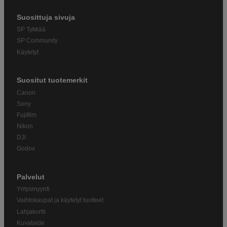
Suosittuja sivuja
SP Tykkää
SP Community
Käytetyt
Suositut tuotemerkit
Canon
Sony
Fujifilm
Nikon
DJI
Godox
Palvelut
Yritysmyynti
Vaihtokaupat ja käytetyt tuotteet
Lahjakortti
Kuvataide