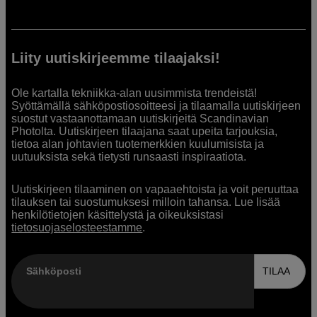
Liity uutiskirjeemme tilaajaksi!
Ole kartalla tekniikka-alan uusimmista trendeistä!
Syöttämällä sähköpostiosoitteesi ja tilaamalla uutiskirjeen
suostut vastaanottamaan uutiskirjeitä Scandinavian
Photolta. Uutiskirjeen tilaajana saat upeita tarjouksia,
tietoa alan johtavien tuotemerkkien kuulumisista ja
uutuuksista sekä tietysti runsaasti inspiraatiota.
Uutiskirjeen tilaaminen on vapaaehtoista ja voit peruuttaa
tilauksen tai suostumuksesi milloin tahansa. Lue lisää
henkilötietojen käsittelystä ja oikeuksistasi
tietosuojaselosteestamme
.
Sähköposti
TILAA