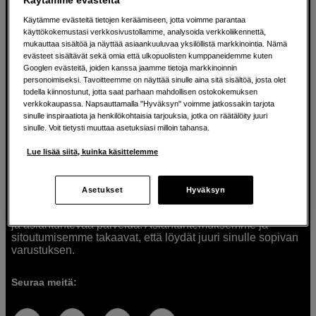
Käytämme evästeitä tietojen keräämiseen, jotta voimme parantaa
käyttökokemustasi verkkosivustollamme, analysoida verkkoliikennettä,
mukauttaa sisältöä ja näyttää asiaankuuluvaa yksilöllistä markkinointia. Nämä
Ratkaisuja luoville ihmisille jo vuodesta
evästeet sisältävät sekä omia että ulkopuolisten kumppaneidemme kuten
Googlen evästeitä, joiden kanssa jaamme tietoja markkinoinnin
1982
personoimiseksi. Tavoitteemme on näyttää sinulle aina sitä sisältöä, josta olet
todella kiinnostunut, jotta saat parhaan mahdollisen ostokokemuksen
verkkokaupassa. Napsauttamalla "Hyväksyn" voimme jatkossakin tarjota
Olemme Scandinavian Photolla jo yli 40 vuoden ajan
sinulle inspiraatiota ja henkilökohtaisia tarjouksia, jotka on räätälöity juuri
auttaneet luovia ihmisiä toteuttamaan visioitaan.
sinulle. Voit tietysti muuttaa asetuksiasi milloin tahansa.
Tarjoamme inspiraatiota, asiantuntemusta ja tuotteita
muun muassa valokuvauksen, äänen, videokuvauksen ja
Lue lisää siitä, kuinka käsittelemme
teknologian tarpeisiin. Palvelemme myös elokuvan,
musiikin ja taiteen harrastajia. Oikeilla työkaluilla ideat
muuttuvat todellisuudeksi. Autamme sinua valitsemaan
Asetukset
Hyväksyn
tuotteet, jotka vastaavat tarpeitasi. Tarjoamme
korkealaatuisten tuotteiden lisäksi myös henkilökohtaista
ja asiantuntevaa palvelua. Asiantuntemuksemme ja
sitoutumisemme takaavat, että löydät juuri sinulle sopivan
varustuksen.
Seuraa meitä: