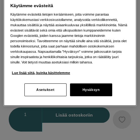
Mukana laukaisimen painike
Käytämme evästeitä
Lisää tietoa
Käytämme evästeitä tietojen keräämiseen, jotta voimme parantaa
käyttökokemustasi verkkosivustollamme, analysoida verkkoliikennettä,
mukauttaa sisältöä ja näyttää asiaankuuluvaa yksilöllistä markkinointia. Nämä
evästeet sisältävät sekä omia että ulkopuolisten kumppaneidemme kuten
Valitse Väri
Googlen evästeitä, joiden kanssa jaamme tietoja markkinoinnin
personoimiseksi. Tavoitteemme on näyttää sinulle aina sitä sisältöä, josta olet
todella kiinnostunut, jotta saat parhaan mahdollisen ostokokemuksen
verkkokaupassa. Napsauttamalla "Hyväksyn" voimme jatkossakin tarjota
sinulle inspiraatiota ja henkilökohtaisia tarjouksia, jotka on räätälöity juuri
sinulle. Voit tietysti muuttaa asetuksiasi milloin tahansa.
Hopea
Musta
Lue lisää siitä, kuinka käsittelemme
Asetukset
Hyväksyn
20
EUR
Maksa heti tai jaa useampaan osamaksuun
Lue lisää
Määrä
Lisää ostoskoriin