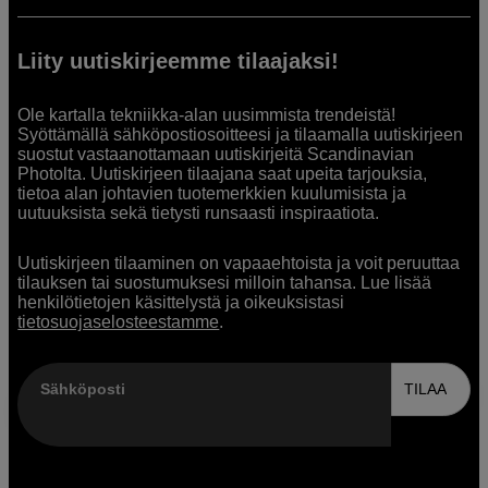
Liity uutiskirjeemme tilaajaksi!
Ole kartalla tekniikka-alan uusimmista trendeistä!
Syöttämällä sähköpostiosoitteesi ja tilaamalla uutiskirjeen
suostut vastaanottamaan uutiskirjeitä Scandinavian
Photolta. Uutiskirjeen tilaajana saat upeita tarjouksia,
tietoa alan johtavien tuotemerkkien kuulumisista ja
uutuuksista sekä tietysti runsaasti inspiraatiota.
Uutiskirjeen tilaaminen on vapaaehtoista ja voit peruuttaa
tilauksen tai suostumuksesi milloin tahansa. Lue lisää
henkilötietojen käsittelystä ja oikeuksistasi
tietosuojaselosteestamme
.
Sähköposti
TILAA