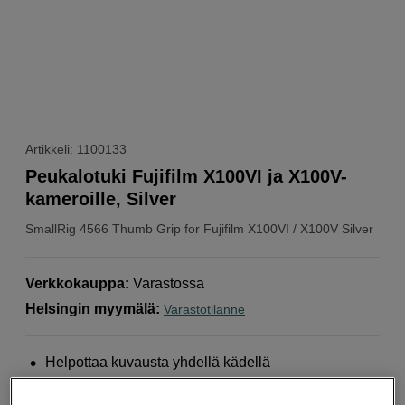
Artikkeli: 1100133
Peukalotuki Fujifilm X100VI ja X100V-
kameroille, Silver
SmallRig
4566 Thumb Grip for Fujifilm X100VI / X100V Silver
Verkkokauppa
:
Varastossa
Helsingin myymälä
:
Varastotilanne
Helpottaa kuvausta yhdellä kädellä
Tarjoaa lisäturvaa ja mukavuutta