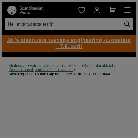
Hei, mitä tuotetta etsit?
30 % alennusta teenage engineering -tuotteista
– 7.8. asti!
Aloitussivu
Valo- ja videokuvaustarvikkeet
Kameratarvikkeet
Kamerakahvat ja pehmeät laukaisimet
SmallRig 4566 Thumb Grip for Fujifilm X100VI / X100V Silver