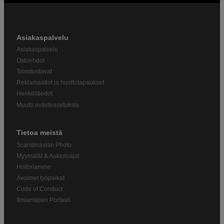
Asiakaspalvelu
Asiakaspalvelu
Ostoehdot
Toimitustavat
Reklamaatiot ja huoltotapaukset
Henkilötiedot
Muuta evästeasetuksia
Tietoa meistä
Scandinavian Photo
Myymälät & Aukioloajat
Historiamme
Avoimet työpaikat
Code of Conduct
Ilmiantajien Portaali