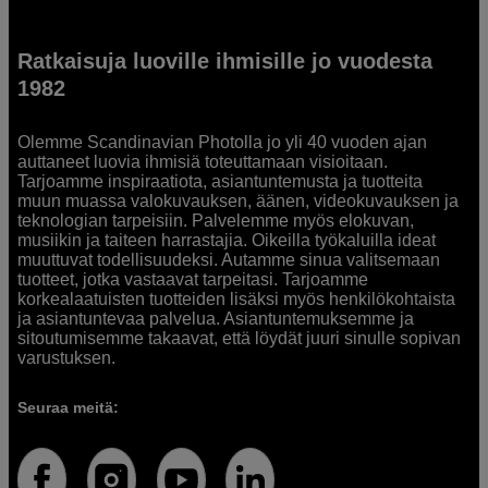
Ratkaisuja luoville ihmisille jo vuodesta
1982
Olemme Scandinavian Photolla jo yli 40 vuoden ajan
auttaneet luovia ihmisiä toteuttamaan visioitaan.
Tarjoamme inspiraatiota, asiantuntemusta ja tuotteita
muun muassa valokuvauksen, äänen, videokuvauksen ja
teknologian tarpeisiin. Palvelemme myös elokuvan,
musiikin ja taiteen harrastajia. Oikeilla työkaluilla ideat
muuttuvat todellisuudeksi. Autamme sinua valitsemaan
tuotteet, jotka vastaavat tarpeitasi. Tarjoamme
korkealaatuisten tuotteiden lisäksi myös henkilökohtaista
ja asiantuntevaa palvelua. Asiantuntemuksemme ja
sitoutumisemme takaavat, että löydät juuri sinulle sopivan
varustuksen.
Seuraa meitä: