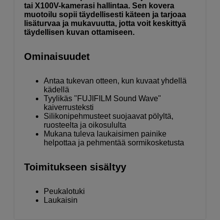
tai X100V-kamerasi hallintaa. Sen kovera
muotoilu sopii täydellisesti käteen ja tarjoaa
lisäturvaa ja mukavuutta, jotta voit keskittyä
täydellisen kuvan ottamiseen.
Ominaisuudet
Antaa tukevan otteen, kun kuvaat yhdellä
kädellä
Tyylikäs "FUJIFILM Sound Wave"
kaiverrusteksti
Silikonipehmusteet suojaavat pölyltä,
ruosteelta ja oikosululta
Mukana tuleva laukaisimen painike
helpottaa ja pehmentää sormikosketusta
Toimitukseen sisältyy
Peukalotuki
Laukaisin