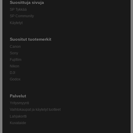
Suosittuja sivuja
SP Tykkää
SP Community
Käytetyt
Suositut tuotemerkit
Canon
Sony
Fujifilm
Nikon
DJI
Godox
Palvelut
Yritysmyynti
Vaihtokaupat ja käytetyt tuotteet
Lahjakortti
Kuvataide