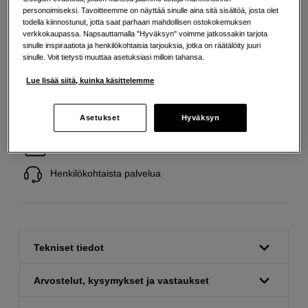
Maksa heti tai jaa useampaan osamaksuun
Lue lisää
personoimiseksi. Tavoitteemme on näyttää sinulle aina sitä sisältöä, josta olet
todella kiinnostunut, jotta saat parhaan mahdollisen ostokokemuksen
Määrä
Lisää ostoskoriin
verkkokaupassa. Napsauttamalla "Hyväksyn" voimme jatkossakin tarjota
sinulle inspiraatiota ja henkilökohtaisia tarjouksia, jotka on räätälöity juuri
sinulle. Voit tietysti muuttaa asetuksiasi milloin tahansa.
Lue lisää siitä, kuinka käsittelemme
Ilmainen toimitus yli 200 EUR ostoksille
Asetukset
Hyväksyn
Osta nyt ja maksa myöhemmin
Henkilökohtaista palvelua
Tekniset tiedot
Arvostelut, kysymykset ja vastaukset