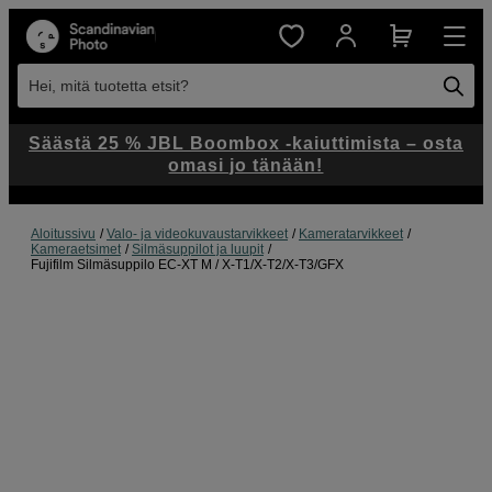
Hei, mitä tuotetta etsit?
Säästä 25 % JBL Boombox -kaiuttimista – osta
omasi jo tänään!
Aloitussivu
Valo- ja videokuvaustarvikkeet
Kameratarvikkeet
Kameraetsimet
Silmäsuppilot ja luupit
Fujifilm Silmäsuppilo EC-XT M / X-T1/X-T2/X-T3/GFX