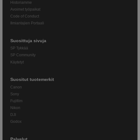
Historiamme
Avoimet työpaikat
Code of Conduct
Ilmiantajien Portaali
Suosittuja sivuja
SP Tykkää
SP Community
Käytetyt
Suositut tuotemerkit
Canon
Sony
Fujifilm
Nikon
DJI
Godox
Palvelut