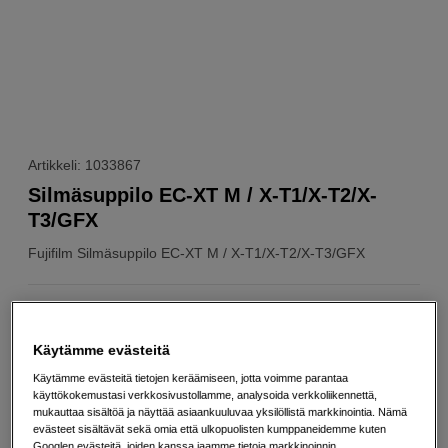
Artikkeli: 1033867
Silmäsuppilo EC-XT M / X-T1/X-T2/X-
T3/GFX
Fujifilm
Silmäsuppilo EC-XT M / X-T1/X-T2/X-T3/GFX
Verkkokauppa
:
Tilattu maahantuojalta, toimitusaika ei
tiedossa
Käytämme evästeitä
Helsingin myymälä
:
Varastotilanne
Käytämme evästeitä tietojen keräämiseen, jotta voimme parantaa
käyttökokemustasi verkkosivustollamme, analysoida verkkoliikennettä,
mukauttaa sisältöä ja näyttää asiaankuuluvaa yksilöllistä markkinointia. Nämä
22
EUR
evästeet sisältävät sekä omia että ulkopuolisten kumppaneidemme kuten
Googlen evästeitä, joiden kanssa jaamme tietoja markkinoinnin