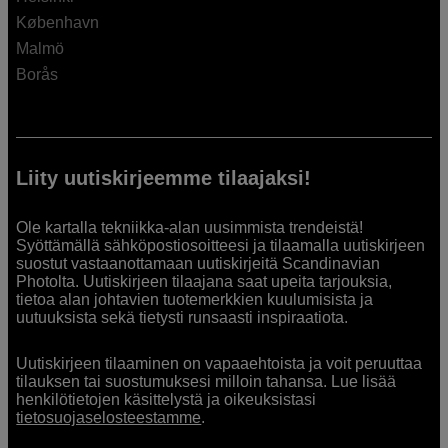
København
Malmö
Borås
Liity uutiskirjeemme tilaajaksi!
Ole kartalla tekniikka-alan uusimmista trendeistä!
Syöttämällä sähköpostiosoitteesi ja tilaamalla uutiskirjeen
suostut vastaanottamaan uutiskirjeitä Scandinavian
Photolta. Uutiskirjeen tilaajana saat upeita tarjouksia,
tietoa alan johtavien tuotemerkkien kuulumisista ja
uutuuksista sekä tietysti runsaasti inspiraatiota.
Uutiskirjeen tilaaminen on vapaaehtoista ja voit peruuttaa
tilauksen tai suostumuksesi milloin tahansa. Lue lisää
henkilötietojen käsittelystä ja oikeuksistasi
tietosuojaselosteestamme
.