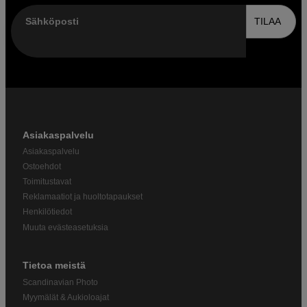
Sähköposti
TILAA
Asiakaspalvelu
Asiakaspalvelu
Ostoehdot
Toimitustavat
Reklamaatiot ja huoltotapaukset
Henkilötiedot
Muuta evästeasetuksia
Tietoa meistä
Scandinavian Photo
Myymälät & Aukioloajat