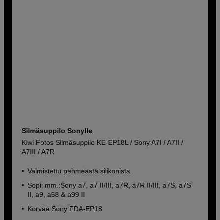
Silmäsuppilo Sonylle
Kiwi Fotos Silmäsuppilo KE-EP18L / Sony A7I / A7II /
A7III / A7R
Valmistettu pehmeästä silikonista
Sopii mm.:Sony a7, a7 II/III, a7R, a7R II/III, a7S, a7S
II, a9, a58 & a99 II
Korvaa Sony FDA-EP18