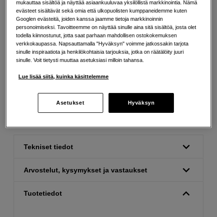
mukauttaa sisältöä ja näyttää asiaankuuluvaa yksilöllistä markkinointia. Nämä
evästeet sisältävät sekä omia että ulkopuolisten kumppaneidemme kuten
Googlen evästeitä, joiden kanssa jaamme tietoja markkinoinnin
personoimiseksi. Tavoitteemme on näyttää sinulle aina sitä sisältöä, josta olet
todella kiinnostunut, jotta saat parhaan mahdollisen ostokokemuksen
verkkokaupassa. Napsauttamalla "Hyväksyn" voimme jatkossakin tarjota
sinulle inspiraatiota ja henkilökohtaisia tarjouksia, jotka on räätälöity juuri
Ilmainen toimitus yli 200 EUR ostoksille
sinulle. Voit tietysti muuttaa asetuksiasi milloin tahansa.
Osta nyt ja maksa myöhemmin
Lue lisää siitä, kuinka käsittelemme
Henkilökohtaista palvelua
Asetukset
Hyväksyn
Tekniset tiedot
Arvostelut, kysymykset ja vastaukset
Tuotetiedot