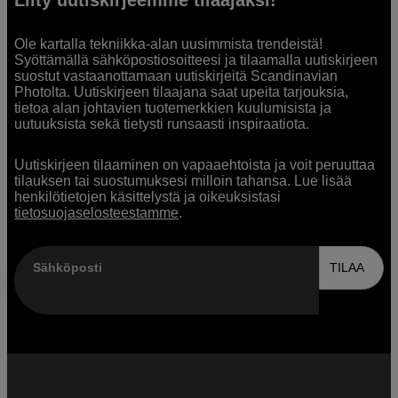
Ole kartalla tekniikka-alan uusimmista trendeistä!
Syöttämällä sähköpostiosoitteesi ja tilaamalla uutiskirjeen
suostut vastaanottamaan uutiskirjeitä Scandinavian
Photolta. Uutiskirjeen tilaajana saat upeita tarjouksia,
tietoa alan johtavien tuotemerkkien kuulumisista ja
uutuuksista sekä tietysti runsaasti inspiraatiota.
Uutiskirjeen tilaaminen on vapaaehtoista ja voit peruuttaa
tilauksen tai suostumuksesi milloin tahansa. Lue lisää
henkilötietojen käsittelystä ja oikeuksistasi
tietosuojaselosteestamme
.
Sähköposti
TILAA