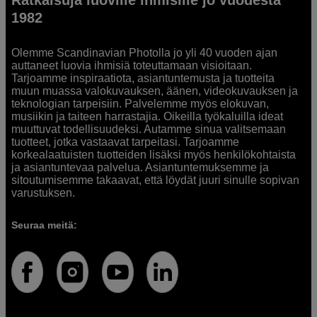
1982
Olemme Scandinavian Photolla jo yli 40 vuoden ajan
auttaneet luovia ihmisiä toteuttamaan visioitaan.
Tarjoamme inspiraatiota, asiantuntemusta ja tuotteita
muun muassa valokuvauksen, äänen, videokuvauksen ja
teknologian tarpeisiin. Palvelemme myös elokuvan,
musiikin ja taiteen harrastajia. Oikeilla työkaluilla ideat
muuttuvat todellisuudeksi. Autamme sinua valitsemaan
tuotteet, jotka vastaavat tarpeitasi. Tarjoamme
korkealaatuisten tuotteiden lisäksi myös henkilökohtaista
ja asiantuntevaa palvelua. Asiantuntemuksemme ja
sitoutumisemme takaavat, että löydät juuri sinulle sopivan
varustuksen.
Seuraa meitä: