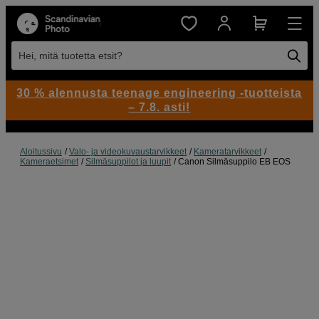
Hei, mitä tuotetta etsit?
30 % alennusta teenage engineering -tuotteista
– 7.8. asti!
Aloitussivu
Valo- ja videokuvaustarvikkeet
Kameratarvikkeet
Kameraetsimet
Silmäsuppilot ja luupit
Canon Silmäsuppilo EB EOS