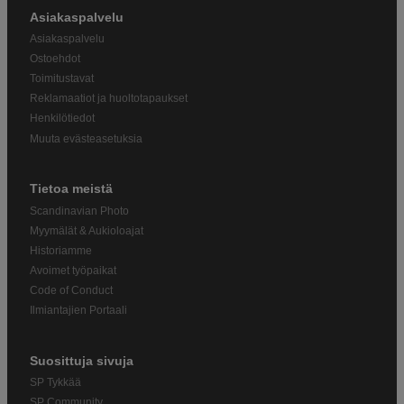
Asiakaspalvelu
Asiakaspalvelu
Ostoehdot
Toimitustavat
Reklamaatiot ja huoltotapaukset
Henkilötiedot
Muuta evästeasetuksia
Tietoa meistä
Scandinavian Photo
Myymälät & Aukioloajat
Historiamme
Avoimet työpaikat
Code of Conduct
Ilmiantajien Portaali
Suosittuja sivuja
SP Tykkää
SP Community