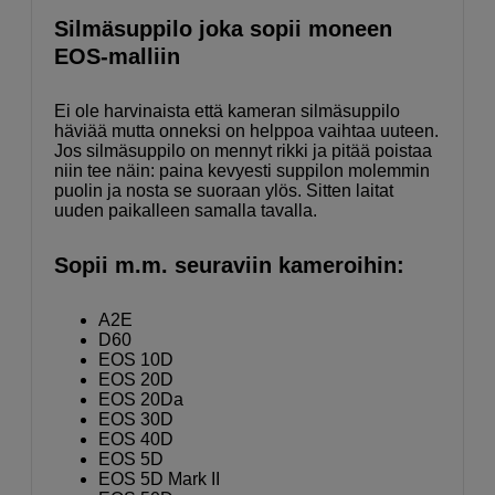
Silmäsuppilo joka sopii moneen
EOS-malliin
Ei ole harvinaista että kameran silmäsuppilo
häviää mutta onneksi on helppoa vaihtaa uuteen.
Jos silmäsuppilo on mennyt rikki ja pitää poistaa
niin tee näin: paina kevyesti suppilon molemmin
puolin ja nosta se suoraan ylös. Sitten laitat
uuden paikalleen samalla tavalla.
Sopii m.m. seuraviin kameroihin:
A2E
D60
EOS 10D
EOS 20D
EOS 20Da
EOS 30D
EOS 40D
EOS 5D
EOS 5D Mark II