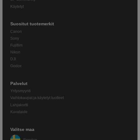
Käytetyt
Suositut tuotemerkit
Canon
Sony
Fujifilm
Nikon
DJI
Godox
Palvelut
Yritysmyynti
Vaihtokaupat ja käytetyt tuotteet
Lahjakortti
Kuvataide
Valitse maa
Sweden