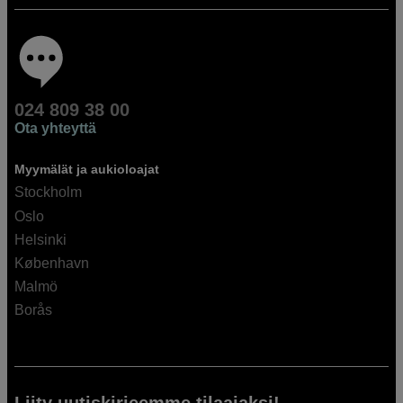
024 809 38 00
Ota yhteyttä
Myymälät ja aukioloajat
Stockholm
Oslo
Helsinki
København
Malmö
Borås
Liity uutiskirjeemme tilaajaksi!