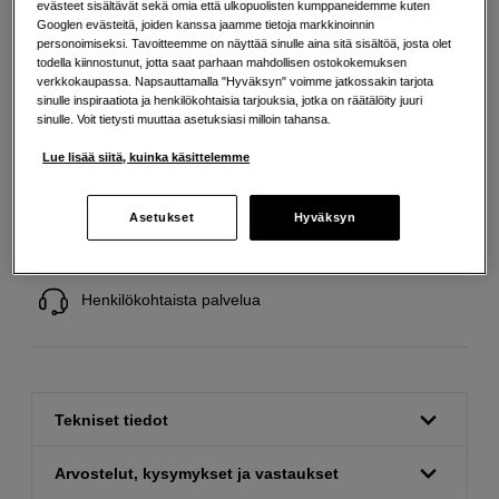
evästeet sisältävät sekä omia että ulkopuolisten kumppaneidemme kuten
Maksa heti tai jaa useampaan osamaksuun
Lue lisää
Googlen evästeitä, joiden kanssa jaamme tietoja markkinoinnin
personoimiseksi. Tavoitteemme on näyttää sinulle aina sitä sisältöä, josta olet
Määrä
todella kiinnostunut, jotta saat parhaan mahdollisen ostokokemuksen
Lisää ostoskoriin
verkkokaupassa. Napsauttamalla "Hyväksyn" voimme jatkossakin tarjota
sinulle inspiraatiota ja henkilökohtaisia tarjouksia, jotka on räätälöity juuri
sinulle. Voit tietysti muuttaa asetuksiasi milloin tahansa.
Lue lisää siitä, kuinka käsittelemme
Ilmainen toimitus yli 200 EUR ostoksille
Asetukset
Hyväksyn
Osta nyt ja maksa myöhemmin
Henkilökohtaista palvelua
Tekniset tiedot
Arvostelut, kysymykset ja vastaukset