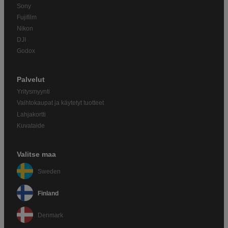
Sony
Fujifilm
Nikon
DJI
Godox
Palvelut
Yritysmyynti
Vaihtokaupat ja käytetyt tuotteet
Lahjakortti
Kuvataide
Valitse maa
Sweden
Finland
Denmark