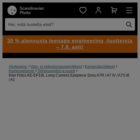
Hei, mitä tuotetta etsit?
30 % alennusta teenage engineering -tuotteista
– 7.8. asti!
Aloitussivu
Valo- ja videokuvaustarvikkeet
Kameratarvikkeet
Kameraetsimet
Silmäsuppilot ja luupit
Kiwi Fotos KE-EP19L Long Camera Eyepiece Sony A7R / A7 IV / A7S III
/ A1