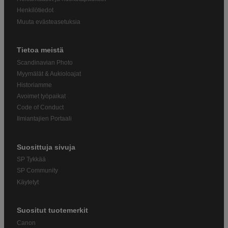
Henkilötiedot
Muuta evästeasetuksia
Tietoa meistä
Scandinavian Photo
Myymälät & Aukioloajat
Historiamme
Avoimet työpaikat
Code of Conduct
Ilmiantajien Portaali
Suosittuja sivuja
SP Tykkää
SP Community
Käytetyt
Suositut tuotemerkit
Canon