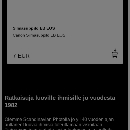
Silmäsuppilo EB EOS
Canon Silmäsuppilo EB EOS
7
EUR
Ratkaisuja luoville ihmisille jo vuodesta
1982
Olemme Scandinavian Photolla jo yli 40 vuoden ajan
auttaneet luovia ihmisiä toteuttamaan visioitaan.
Tarjoamme inspiraatiota, asiantuntemusta ja tuotteita