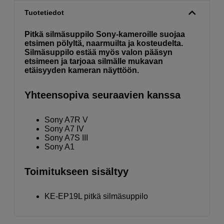
Tuotetiedot
Pitkä silmäsuppilo Sony-kameroille suojaa
etsimen pölyltä, naarmuilta ja kosteudelta.
Silmäsuppilo estää myös valon pääsyn
etsimeen ja tarjoaa silmälle mukavan
etäisyyden kameran näyttöön.
Yhteensopiva seuraavien kanssa
Sony A7R V
Sony A7 IV
Sony A7S III
Sony A1
Toimitukseen sisältyy
KE-EP19L pitkä silmäsuppilo