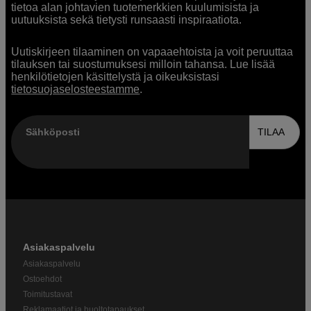
tietoa alan johtavien tuotemerkkien kuulumisista ja
uutuuksista sekä tietysti runsaasti inspiraatiota.
Uutiskirjeen tilaaminen on vapaaehtoista ja voit peruuttaa
tilauksen tai suostumuksesi milloin tahansa. Lue lisää
henkilötietojen käsittelystä ja oikeuksistasi
tietosuojaselosteestamme
.
Sähköposti
TILAA
Asiakaspalvelu
Asiakaspalvelu
Ostoehdot
Toimitustavat
Reklamaatiot ja huoltotapaukset