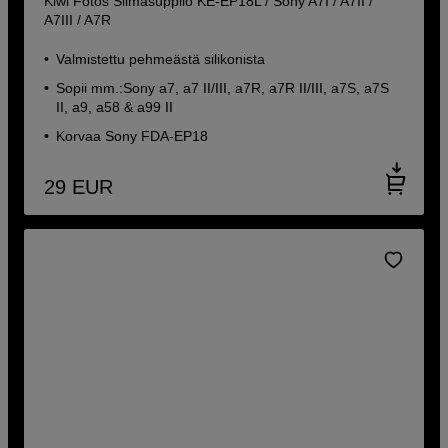
Kiwi Fotos Silmäsuppilo KE-EP18L / Sony A7I / A7II /
A7III / A7R
Valmistettu pehmeästä silikonista
Sopii mm.:Sony a7, a7 II/III, a7R, a7R II/III, a7S, a7S
II, a9, a58 & a99 II
Korvaa Sony FDA-EP18
29
EUR