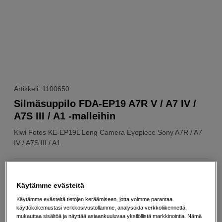
Artikkeli: 1100650
Silmäsuppilo FDA-EP19 A7R V / A7 IV /
A7S III / A1 -malleihin
Kiwi Fotos
KE-EP19L Long Camera Eyepiece Sony A7R / A7
IV / A7S III / A1
Verkkokauppa
:
Varastossa
Käytämme evästeitä
Helsingin myymälä
:
Varastotilanne
Käytämme evästeitä tietojen keräämiseen, jotta voimme parantaa
käyttökokemustasi verkkosivustollamme, analysoida verkkoliikennettä,
18
EUR
mukauttaa sisältöä ja näyttää asiaankuuluvaa yksilöllistä markkinointia. Nämä