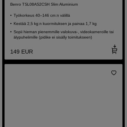
Benro TSL08AS2CSH Slim Aluminium
Työkorkeus 40–146 cm:n välillä
Kestää 2,5 kg:n kuormituksen ja painaa 1,7 kg
Sopii hieman pienemmille valokuva-, videokameroille tai
älypuhelimille (pidike ei sisälly toimitukseen)
149
EUR