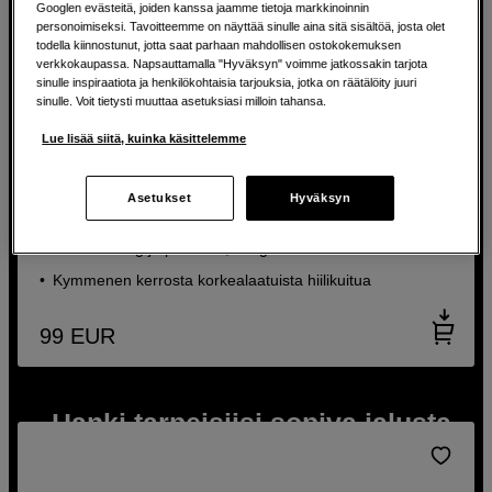
Googlen evästeitä, joiden kanssa jaamme tietoja markkinoinnin
personoimiseksi. Tavoitteemme on näyttää sinulle aina sitä sisältöä, josta olet
todella kiinnostunut, jotta saat parhaan mahdollisen ostokokemuksen
verkkokaupassa. Napsauttamalla "Hyväksyn" voimme jatkossakin tarjota
sinulle inspiraatiota ja henkilökohtaisia tarjouksia, jotka on räätälöity juuri
sinulle. Voit tietysti muuttaa asetuksiasi milloin tahansa.
Lue lisää siitä, kuinka käsittelemme
Vakaa ja joustava hiilijalusta
Leofoto Monopod MP-284C Carbon
Asetukset
Hyväksyn
Korkeus välillä 52,3–165cm
Kestää 18 kg ja painaa 0,41 kg
Kymmenen kerrosta korkealaatuista hiilikuitua
99
EUR
Hanki tarpeisiisi sopiva jalusta
Laaja valikoima edullisia jalustoja