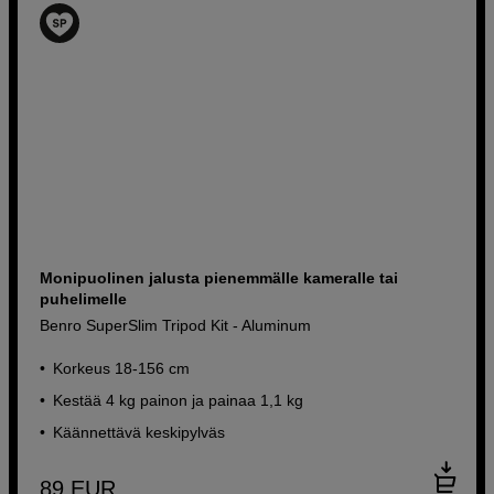
Siirry kampanjaan
Monipuolinen jalusta pienemmälle kameralle tai
puhelimelle
Benro SuperSlim Tripod Kit - Aluminum
Korkeus 18-156 cm
Kestää 4 kg painon ja painaa 1,1 kg
Käännettävä keskipylväs
89
EUR