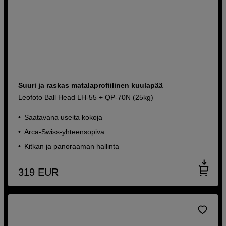
Suuri ja raskas matalaprofiilinen kuulapää
Leofoto Ball Head LH-55 + QP-70N (25kg)
Saatavana useita kokoja
Arca-Swiss-yhteensopiva
Kitkan ja panoraaman hallinta
319
EUR