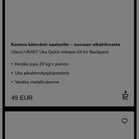
Kamera kätevästi saataville – suoraan olkahihnasta
Ulanzi UKA07 Uka Quick-release Kit for Backpack
Kestää jopa 20 kg:n painon
Uka pikakiinnitysjärjestelmä
Vankka metallirakenne
49
EUR