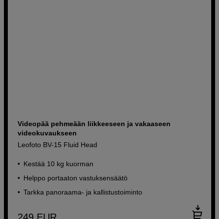
Videopää pehmeään liikkeeseen ja vakaaseen
videokuvaukseen
Leofoto BV-15 Fluid Head
Kestää 10 kg kuorman
Helppo portaaton vastuksensäätö
Tarkka panoraama- ja kallistustoiminto
249
EUR