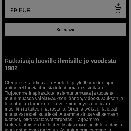
99
EUR
Seuraava
Ratkaisuja luoville ihmisille jo vuodesta
1982
Olemme Scandinavian Photolla jo yli 40 vuoden ajan
auttaneet luovia ihmisiä toteuttamaan visioitaan.
Tarjoamme inspiraatiota, asiantuntemusta ja tuotteita
muun muassa valokuvauksen, äänen, videokuvauksen ja
teknologian tarpeisiin. Palvelemme myös elokuvan,
musiikin ja taiteen harrastajia. Oikeilla työkaluilla ideat
muuttuvat todellisuudeksi. Autamme sinua valitsemaan
tuotteet, jotka vastaavat tarpeitasi. Tarjoamme
korkealaatuisten tuotteiden lisäksi myös henkilökohtaista
ja asiantuntevaa palvelua. Asiantuntemuksemme ja