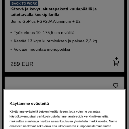
BACK TO WORK
Kätevä ja kevyt jalustapaketti kuulapäällä ja
taitettavalla keskipilarilla
Benro GoPlus FGP28A Aluminum + B2
Työkorkeus 10–175,5 cm:n välillä
Kestää 13 kg:n kuormituksen ja painaa 2,3 kg
Voidaan muuntaa monopodiksi
289
EUR
Käytämme evästeitä
Käytämme evästeitä tietojen keräämiseen, jotta voimme parantaa
käyttökokemustasi verkkosivustollamme, analysoida verkkoliikennettä,
mukauttaa sisältöä ja näyttää asiaankuuluvaa yksilöllistä markkinointia. Nämä
evästeet sisältävät sekä omia että ulkopuolisten kumppaneidemme kuten