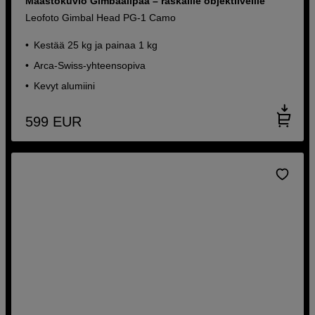
Maastokuvio Gimbaalipää – raskaille objektiiveille
Leofoto Gimbal Head PG-1 Camo
Kestää 25 kg ja painaa 1 kg
Arca-Swiss-yhteensopiva
Kevyt alumiini
599
EUR