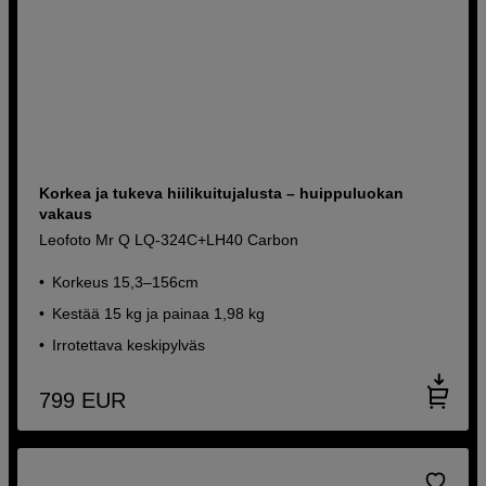
Korkea ja tukeva hiilikuitujalusta – huippuluokan
vakaus
Leofoto Mr Q LQ-324C+LH40 Carbon
Korkeus 15,3–156cm
Kestää 15 kg ja painaa 1,98 kg
Irrotettava keskipylväs
799
EUR