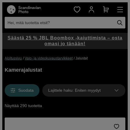
Hei, mitä tuotetta etsit?
Säästä 25 % JBL Boombox -kaiuttimista – osta
omasi jo tänään!
Aloitussivu
Valo- ja videokuvaustarvikkeet
Jalustat
Kamerajalustat
Suodata
Lajittele haku
:
Eniten myydyt
Näyttää 290 tuotetta