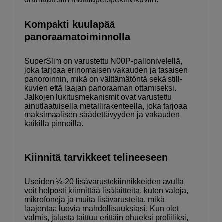
Kompakti kuulapää
panoraamatoiminnolla
SuperSlim on varustettu N00P-pallonivelellä,
joka tarjoaa erinomaisen vakauden ja tasaisen
panoroinnin, mikä on välttämätöntä sekä still-
kuvien että laajan panoraaman ottamiseksi.
Jalkojen lukitusmekanismit ovat varustettu
ainutlaatuisella metallirakenteella, joka tarjoaa
maksimaalisen säädettävyyden ja vakauden
kaikilla pinnoilla.
Kiinnitä tarvikkeet telineeseen
Useiden ¼-20 lisävarustekiinnikkeiden avulla
voit helposti kiinnittää lisälaitteita, kuten valoja,
mikrofoneja ja muita lisävarusteita, mikä
laajentaa luovia mahdollisuuksiasi. Kun olet
valmis, jalusta taittuu erittäin ohueksi profiiliksi,