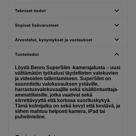
Tekniset tiedot
Sopivat lisävarusteet
Arvostelut, kysymykset ja vastaukset
Tuotetiedot
Löydä Benro SuperSlim -kamerajalusta – uusi
välttämätön työkalusi täydellisten valokuvien
ja videoiden tallentamiseen. SuperSlim on
suunniteltu valokuvauksen ystäville,
harrastusvalokuvaajille sekä sisällöntuottaja-
ammattilaisille, jotka vaativat sekä
siirrettävyyttä että korkeaa suorituskykyä.
Tämä kolmijalka on sekä kevyt että kestävä, ja
siihen mahtuu helposti kamera, iPad tai
puhelinteline.