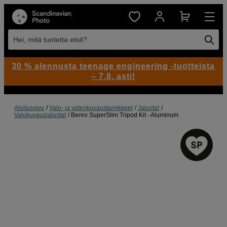
Hei, mitä tuotetta etsit?
30 % alennusta teenage engineering -tuotteista
– 7.8. asti!
Aloitussivu
Valo- ja videokuvaustarvikkeet
Jalustat
Valokuvausjalustat
Benro SuperSlim Tripod Kit - Aluminum