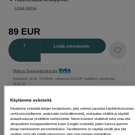
Lisää tietoa
89
EUR
Määrä
Lisää ostoskoriin
Maksa Svea-erämaksulla
Esimerkki: 36 kk, 3 EUR/kk, yhteensä 113 EUR, todellinen vuosikorko
19,07 %
Avausmaksu 5 EUR, laskutusmaksu 0 EUR/kk lisäksi
Käytämme evästeitä
Lainaaminen maksaa!
Jos et pysty maksamaan velkaa ajoissa, saatat
saada maksuhäiriömerkinnän. Se voi vaikeuttaa asunnon vuokraamista,
Käytämme evästeitä tietojen keräämiseen, jotta voimme parantaa käyttökokemustasi
liittymien tekemistä ja uusien lainojen saamista. Apua saat kuntasi talous- ja
velkaneuvonnasta. Yhteystiedot löydät sivulta
kkv.fi (avautuu uuteen
verkkosivustollamme, analysoida verkkoliikennettä, mukauttaa sisältöä ja näyttää
välilehteen)
asiaankuuluvaa yksilöllistä markkinointia. Nämä evästeet sisältävät sekä omia että
ulkopuolisten kumppaneidemme kuten Googlen evästeitä, joiden kanssa jaamme
tietoja markkinoinnin personoimiseksi. Tavoitteemme on näyttää sinulle aina sitä
SP tykkää
sisältöä, josta olet todella kiinnostunut, jotta saat parhaan mahdollisen