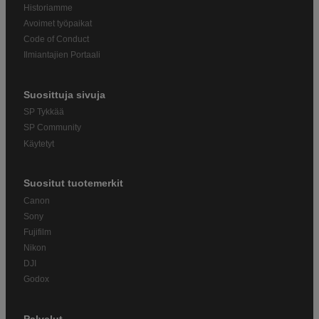
Historiamme
Avoimet työpaikat
Code of Conduct
Ilmiantajien Portaali
Suosittuja sivuja
SP Tykkää
SP Community
Käytetyt
Suositut tuotemerkit
Canon
Sony
Fujifilm
Nikon
DJI
Godox