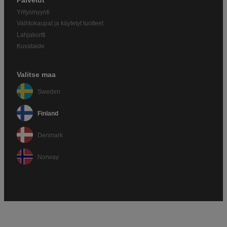
Palvelut
Yritysmyynti
Vaihtokaupat ja käytetyt tuotteet
Lahjakortti
Kuvataide
Valitse maa
Sweden
Finland
Denmark
Norway