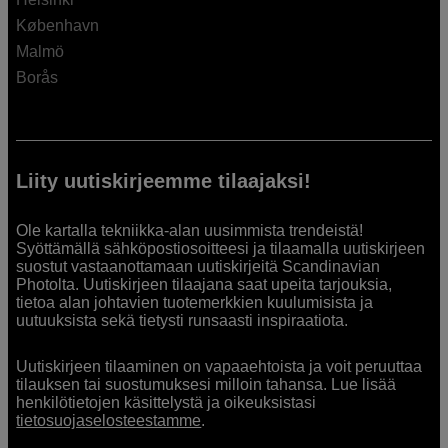
København
Malmö
Borås
Liity uutiskirjeemme tilaajaksi!
Ole kartalla tekniikka-alan uusimmista trendeistä!
Syöttämällä sähköpostiosoitteesi ja tilaamalla uutiskirjeen
suostut vastaanottamaan uutiskirjeitä Scandinavian
Photolta. Uutiskirjeen tilaajana saat upeita tarjouksia,
tietoa alan johtavien tuotemerkkien kuulumisista ja
uutuuksista sekä tietysti runsaasti inspiraatiota.
Uutiskirjeen tilaaminen on vapaaehtoista ja voit peruuttaa
tilauksen tai suostumuksesi milloin tahansa. Lue lisää
henkilötietojen käsittelystä ja oikeuksistasi
tietosuojaselosteestamme
.