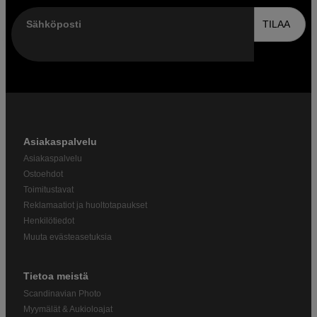
Sähköposti
TILAA
Asiakaspalvelu
Asiakaspalvelu
Ostoehdot
Toimitustavat
Reklamaatiot ja huoltotapaukset
Henkilötiedot
Muuta evästeasetuksia
Tietoa meistä
Scandinavian Photo
Myymälät & Aukioloajat