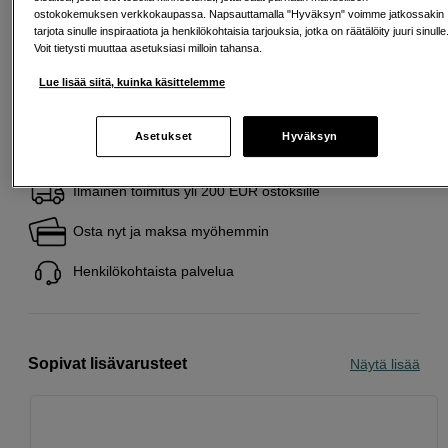
ostokokemuksen verkkokaupassa. Napsauttamalla "Hyväksyn" voimme jatkossakin
Tämä on tuote, josta pidämme erityisen paljon.
tarjota sinulle inspiraatiota ja henkilökohtaisia tarjouksia, jotka on räätälöity juuri sinulle
Seuraa tätä symbolia löytääksesi lisää valikoituja
Voit tietysti muuttaa asetuksiasi milloin tahansa.
suosikkejamme.
Lue lisää
Lue lisää siitä, kuinka käsittelemme
Asetukset
Hyväksyn
Ilmainen toimitus yli 200 EUR ostoksille
Osta nyt ja maksa myöhemmin
Henkilökohtaista palvelua
Sopivat lisävarusteet
Näytä lisää