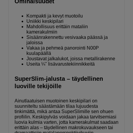
Ominaisuudet
Kompakti ja kevyt muotoilu
Uniikki keskipilari
Mahdollisuus erittäin mataliin
kamerakulmiin
Sisäänrakennettu vesivaaka päässä ja
jaloissa
Vakaa ja pehmeä panorointi N00P
kuulapäällä
Joustavat jalkalukot, joissa metallirakenne
Useita ¼" lisävarustekiinnikkeitä
SuperSlim-jalusta – täydellinen
luoville tekijöille
Ainutlaatuisen muotoinen keskipilari on
suunniteltu säästämään tilaa lujuudesta
tinkimättä, mikä antaa SuperSlimille sen ohuen
profiilin. Keskipylväs voidaan jakaa tarvitsemiasi
luovia kulmia varten, jotta kamerakulmat saadaan
erittäin alas – täydellinen makrokuvaukseen tai
dramaattisiin matalaperspektiivikuviin.