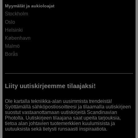
Myymälät ja aukioloajat
Stockholm
Oslo
Helsinki
København
Malmö
Borås
Liity uutiskirjeemme tilaajaksi!
Ole kartalla tekniikka-alan uusimmista trendeistä!
Syöttämällä sähköpostiosoitteesi ja tilaamalla uutiskirjeen
suostut vastaanottamaan uutiskirjeitä Scandinavian
Photolta. Uutiskirjeen tilaajana saat upeita tarjouksia,
tietoa alan johtavien tuotemerkkien kuulumisista ja
uutuuksista sekä tietysti runsaasti inspiraatiota.