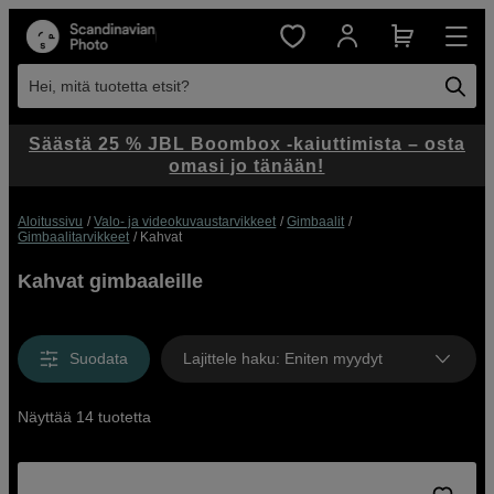
Hei, mitä tuotetta etsit?
Säästä 25 % JBL Boombox -kaiuttimista – osta
omasi jo tänään!
Aloitussivu
Valo- ja videokuvaustarvikkeet
Gimbaalit
Gimbaalitarvikkeet
Kahvat
Kahvat gimbaaleille
Suodata
Lajittele haku
:
Eniten myydyt
Näyttää 14 tuotetta