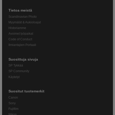
Tietoa meistä
Scandinavian Photo
Myymälät & Aukioloajat
Historiamme
Avoimet työpaikat
Code of Conduct
Ilmiantajien Portaali
Suosittuja sivuja
SP Tykkää
SP Community
Käytetyt
Suositut tuotemerkit
Canon
Sony
Fujifilm
Nikon