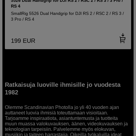
5526 Dual Handgrip for DJI RS 2 / RSC 2 / RS 3 / 3 Pro /
RS 4
SmallRig 5526 Dual Handgrip for DJI RS 2 / RSC 2 / RS 3 /
3 Pro / RS 4
199
EUR
Ratkaisuja luoville ihmisille jo vuodesta
1982
Olemme Scandinavian Photolla jo yli 40 vuoden ajan
auttaneet luovia ihmisiä toteuttamaan visioitaan.
Tarjoamme inspiraatiota, asiantuntemusta ja tuotteita
muun muassa valokuvauksen, äänen, videokuvauksen ja
teknologian tarpeisiin. Palvelemme myös elokuvan,
musiikin ja taiteen harrastajia. Oikeilla työkaluilla ideat