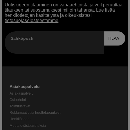
Uutiskirjeen tilaaminen on vapaaehtoista ja voit peruuttaa
tilauksen tai suostumuksesi milloin tahansa. Lue lisää
henkilötietojen käsittelystä ja oikeuksistasi
tietosuojaselosteestamme
.
Sähköposti
TILAA
Asiakaspalvelu
Asiakaspalvelu
Ostoehdot
Toimitustavat
Reklamaatiot ja huoltotapaukset
Henkilötiedot
Muuta evästeasetuksia