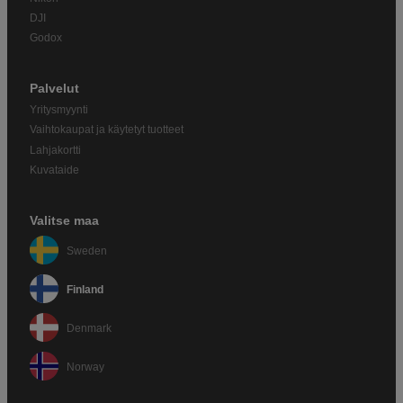
DJI
Godox
Palvelut
Yritysmyynti
Vaihtokaupat ja käytetyt tuotteet
Lahjakortti
Kuvataide
Valitse maa
Sweden
Finland
Denmark
Norway