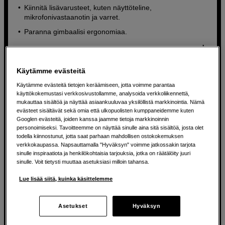
Kiinnitä lisävarusteet, kuten näyttöteline,
mikrofonivastaanotin ja varret.
Paranna gimbaalisi ergonomiaa.
79
EUR
Käytämme evästeitä
Käytämme evästeitä tietojen keräämiseen, jotta voimme parantaa
käyttökokemustasi verkkosivustollamme, analysoida verkkoliikennettä,
mukauttaa sisältöä ja näyttää asiaankuuluvaa yksilöllistä markkinointia. Nämä
evästeet sisältävät sekä omia että ulkopuolisten kumppaneidemme kuten
Googlen evästeitä, joiden kanssa jaamme tietoja markkinoinnin
personoimiseksi. Tavoitteemme on näyttää sinulle aina sitä sisältöä, josta olet
todella kiinnostunut, jotta saat parhaan mahdollisen ostokokemuksen
verkkokaupassa. Napsauttamalla "Hyväksyn" voimme jatkossakin tarjota
sinulle inspiraatiota ja henkilökohtaisia tarjouksia, jotka on räätälöity juuri
sinulle. Voit tietysti muuttaa asetuksiasi milloin tahansa.
Lue lisää siitä, kuinka käsittelemme
Asetukset
Hyväksyn