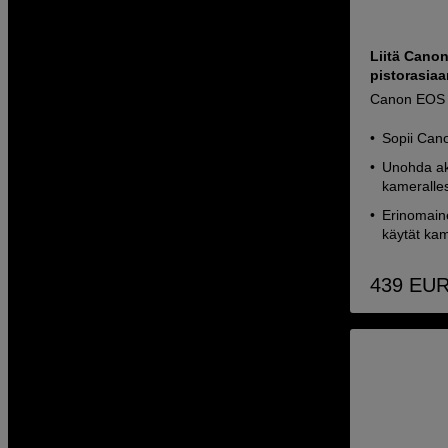
Liitä Cano
pistorasiaa
Canon EOS 
Sopii Can
Unohda aku
kameralles
Erinomaine
käytät ka
439
EU