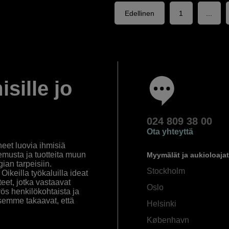
Edellinen
1
...
isille jo
024 809 38 00
Ota yhteyttä
eet luovia ihmisiä
emusta ja tuotteita muun
Myymälät ja aukioloajat
an tarpeisiin.
Stockholm
ikeilla työkaluilla ideat
eet, jotka vastaavat
Oslo
yös henkilökohtaista ja
semme takaavat, että
Helsinki
København