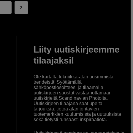
...
2
Liity uutiskirjeemme
tilaajaksi!
Ole kartalla tekniikka-alan uusimmista
trendeistä! Syöttämällä
sähköpostiosoitteesi ja tilaamalla
uutiskirjeen suostut vastaanottamaan
uutiskirjeitä Scandinavian Photolta.
Uutiskirjeen tilaajana saat upeita
tarjouksia, tietoa alan johtavien
tuotemerkkien kuulumisista ja uutuuksista
sekä tietysti runsaasti inspiraatiota.