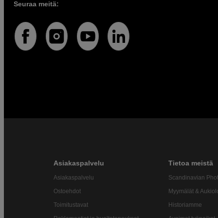
Seuraa meitä:
Asiakaspalvelu
Tietoa meistä
Asiakaspalvelu
Scandinavian Pho
Ostoehdot
Myymälät & Aukiol
Toimitustavat
Historiamme