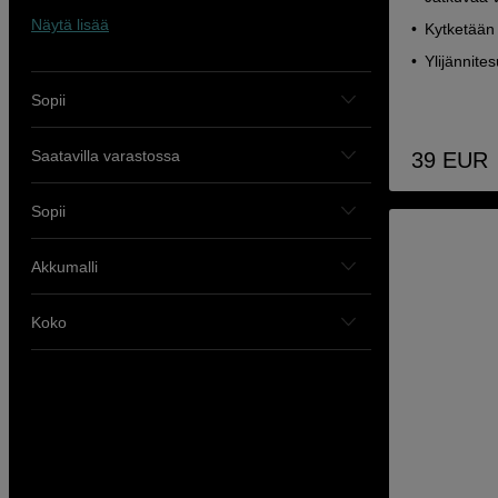
Näytä lisää
Kytketään 
Ylijännite
Sopii
Saatavilla varastossa
39
EUR
Sopii
Akkumalli
Koko