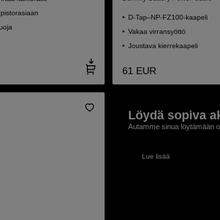
pistorasiaan
D-Tap–NP-FZ100-kaapeli
suoja
Vakaa virransyöttö
Joustava kierrekaapeli
61
EUR
Löydä sopiva a
Autamme sinua löytämään oi
Lue lisää