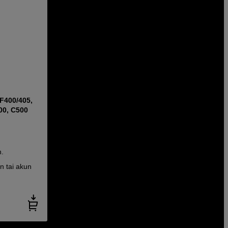
F400/405,
00, C500
n.
n tai akun