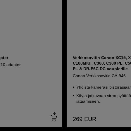
pter
Verkkosovitin Canon XC15, X
C100MKII, C300, C300 PL, C5
10 adapter
PL & DR-E6C DC couplerille
Canon Verkkosovitin CA-946
Yhdistä kamerasi pistorasiaa
Käytä jatkuvaan virransyöttöö
lataamiseen.
269
EUR