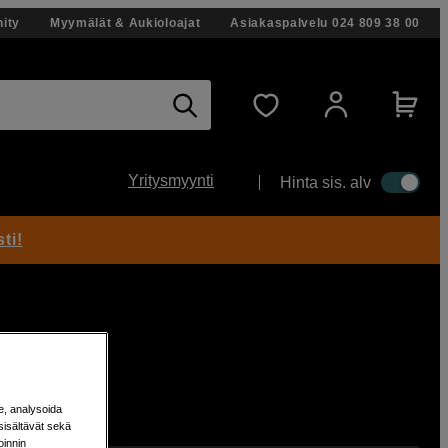
ity
Myymälät & Aukioloajat
Asiakaspalvelu
024 809 38 00
Yritysmyynti
Hinta sis. alv
ti!
e, analysoida
sisältävät sekä
oinnin