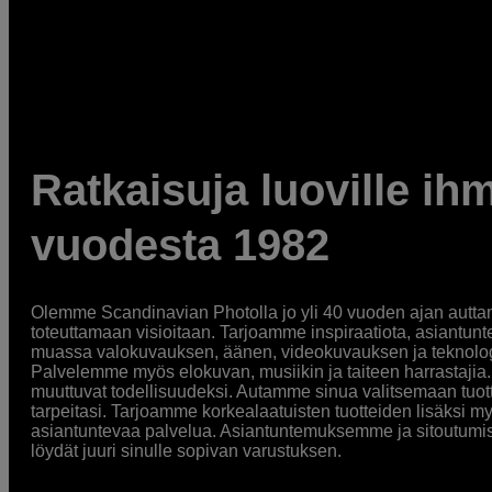
Ratkaisuja luoville ihm
vuodesta 1982
Olemme Scandinavian Photolla jo yli 40 vuoden ajan auttan
toteuttamaan visioitaan. Tarjoamme inspiraatiota, asiantunt
muassa valokuvauksen, äänen, videokuvauksen ja teknologi
Palvelemme myös elokuvan, musiikin ja taiteen harrastajia. O
muuttuvat todellisuudeksi. Autamme sinua valitsemaan tuott
tarpeitasi. Tarjoamme korkealaatuisten tuotteiden lisäksi m
asiantuntevaa palvelua. Asiantuntemuksemme ja sitoutumi
löydät juuri sinulle sopivan varustuksen.