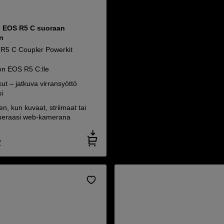
n EOS R5 C suoraan
n
R5 C Coupler Powerkit
on EOS R5 C:lle
t – jatkuva virransyöttö
i
n, kun kuvaat, striimaat tai
meraasi web-kamerana
R