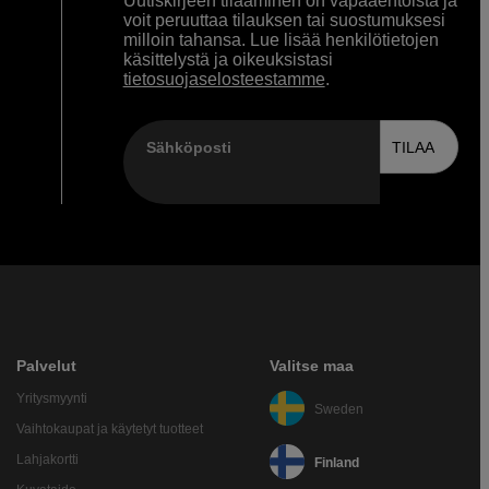
Uutiskirjeen tilaaminen on vapaaehtoista ja
voit peruuttaa tilauksen tai suostumuksesi
milloin tahansa. Lue lisää henkilötietojen
käsittelystä ja oikeuksistasi
tietosuojaselosteestamme
.
Sähköposti
TILAA
Palvelut
Valitse maa
Yritysmyynti
Sweden
Vaihtokaupat ja käytetyt tuotteet
Lahjakortti
Finland