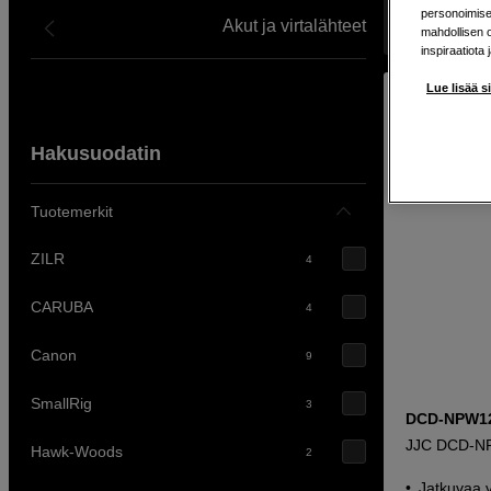
personoimisek
Akut ja virtalähteet
Näyttää 30 t
mahdollisen 
inspiraatiota 
Lue lisää s
Hakusuodatin
Tuotemerkit
ZILR
4
CARUBA
4
Canon
9
SmallRig
3
DCD-NPW1
JJC DCD-
Hawk-Woods
2
Jatkuvaa v