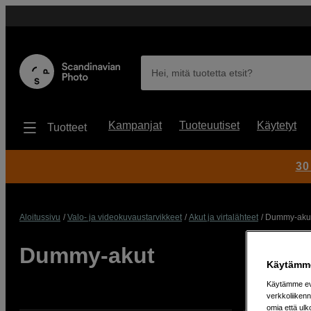
Hei, mitä tuotetta etsit?
Kampanjat
Tuoteuutiset
Käytetyt
Tuotteet
30
Aloitussivu
Valo- ja videokuvaustarvikkeet
Akut ja virtalähteet
Dummy-aku
Dummy-akut
Käytämme
Käytämme evä
verkkoliikenn
omia että ul