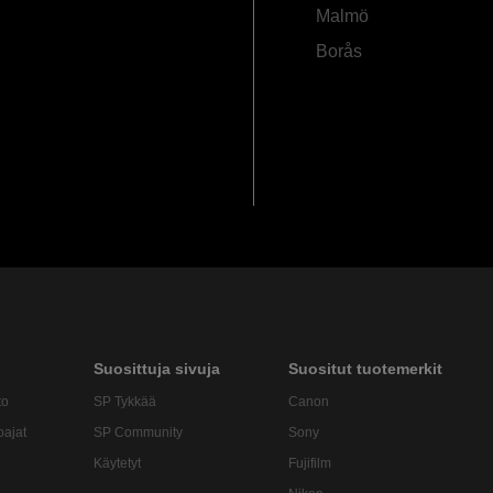
Malmö
Borås
Suosittuja sivuja
Suositut tuotemerkit
to
SP Tykkää
Canon
oajat
SP Community
Sony
Käytetyt
Fujifilm