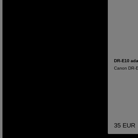
DR-E10 ada
Canon DR-E
35
EUR