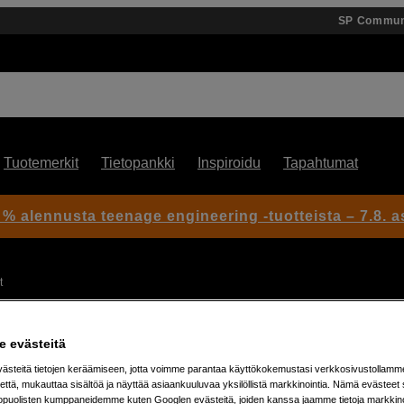
SP Commun
Tuotemerkit
Tietopankki
Inspiroidu
Tapahtumat
 % alennusta teenage engineering -tuotteista – 7.8. as
t
 evästeitä
steitä tietojen keräämiseen, jotta voimme parantaa käyttökokemustasi verkkosivustollamm
että, mukauttaa sisältöä ja näyttää asiaankuuluvaa yksilöllistä markkinointia. Nämä evästeet 
kopuolisten kumppaneidemme kuten Googlen evästeitä, joiden kanssa jaamme tietoja markkin