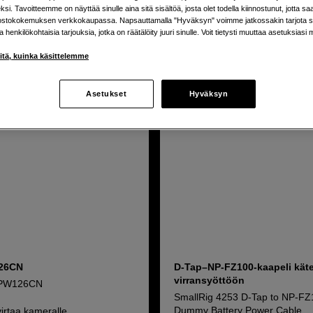
si. Tavoitteemme on näyttää sinulle aina sitä sisältöä, josta olet todella kiinnostunut, jotta s
uotetta
ostokokemuksen verkkokaupassa. Napsauttamalla "Hyväksyn" voimme jatkossakin tarjota si
ja henkilökohtaisia tarjouksia, jotka on räätälöity juuri sinulle. Voit tietysti muuttaa asetuksiasi 
iitä, kuinka käsittelemme
Asetukset
Hyväksyn
26CN
D-Tap–NP-FZ100-kaapeli kät
virransyöttöön
NPW126CN
SmallRig 4253 D-Tap to NP-F
Dummy Battery Power Cable
irtaa kameralle