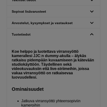
Tekniset tiedot
Sopivat lisävarusteet
Arvostelut, kysymykset ja vastaukset
Tuotetiedot
Koe helppo ja luotettava virransyöttö
kamerallesi JJC:n dummy-akulla – älykäs
ratkaisu pidempään kuvaamiseen ja kätevään
studiokäyttöön. Täydellinen sekä
videokuvauksiin että live-striimeihin, joissa
vakaa virransyöttö on ratkaisevaa
luovuudellesi.
Ominaisuudet
Jatkuva virransyöttö yhteensopiviin
kameroihin