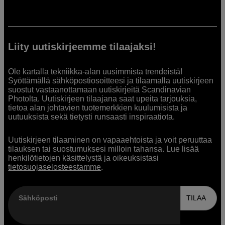
Liity uutiskirjeemme tilaajaksi!
Ole kartalla tekniikka-alan uusimmista trendeistä!
Syöttämällä sähköpostiosoitteesi ja tilaamalla uutiskirjeen
suostut vastaanottamaan uutiskirjeitä Scandinavian
Photolta. Uutiskirjeen tilaajana saat upeita tarjouksia,
tietoa alan johtavien tuotemerkkien kuulumisista ja
uutuuksista sekä tietysti runsaasti inspiraatiota.
Uutiskirjeen tilaaminen on vapaaehtoista ja voit peruuttaa
tilauksen tai suostumuksesi milloin tahansa. Lue lisää
henkilötietojen käsittelystä ja oikeuksistasi
tietosuojaselosteestamme
.
Sähköposti
TILAA