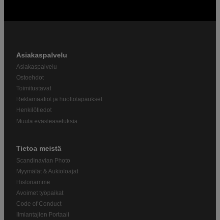
Asiakaspalvelu
Asiakaspalvelu
Ostoehdot
Toimitustavat
Reklamaatiot ja huoltotapaukset
Henkilötiedot
Muuta evästeasetuksia
Tietoa meistä
Scandinavian Photo
Myymälät & Aukioloajat
Historiamme
Avoimet työpaikat
Code of Conduct
Ilmiantajien Portaali