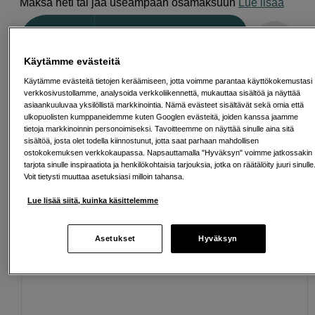
Maksa heti tai jaa useampaan osamaksuun
Lue lisää
Määrä
Lisää ostoskoriin
Käytämme evästeitä
Käytämme evästeitä tietojen keräämiseen, jotta voimme parantaa käyttökokemustasi
verkkosivustollamme, analysoida verkkoliikennettä, mukauttaa sisältöä ja näyttää
asiaankuuluvaa yksilöllistä markkinointia. Nämä evästeet sisältävät sekä omia että
ulkopuolisten kumppaneidemme kuten Googlen evästeitä, joiden kanssa jaamme
Ilmainen toimitus yli 200 EUR ostoksille
tietoja markkinoinnin personoimiseksi. Tavoitteemme on näyttää sinulle aina sitä
sisältöä, josta olet todella kiinnostunut, jotta saat parhaan mahdollisen
Osta nyt ja maksa myöhemmin
ostokokemuksen verkkokaupassa. Napsauttamalla "Hyväksyn" voimme jatkossakin
tarjota sinulle inspiraatiota ja henkilökohtaisia tarjouksia, jotka on räätälöity juuri sinulle
Voit tietysti muuttaa asetuksiasi milloin tahansa.
Henkilökohtaista palvelua
Lue lisää siitä, kuinka käsittelemme
Asetukset
Hyväksyn
Sopivat lisävarusteet
Näytä lisää