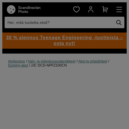
Hei, mitä tuotetta etsit?
30 % alennus Teenage Engineering -tuotteista –
osta nyt!
Aloitussivu
Valo- ja videokuvaustarvikkeet
Akut ja virtalähteet
Dummy-akut
JJC DCD-NPFZ100CN