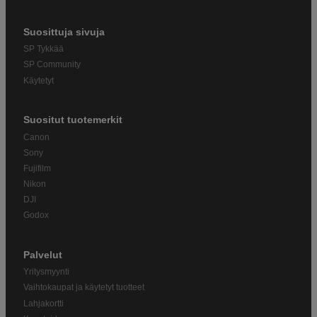
Suosittuja sivuja
SP Tykkää
SP Community
Käytetyt
Suositut tuotemerkit
Canon
Sony
Fujifilm
Nikon
DJI
Godox
Palvelut
Yritysmyynti
Vaihtokaupat ja käytetyt tuotteet
Lahjakortti