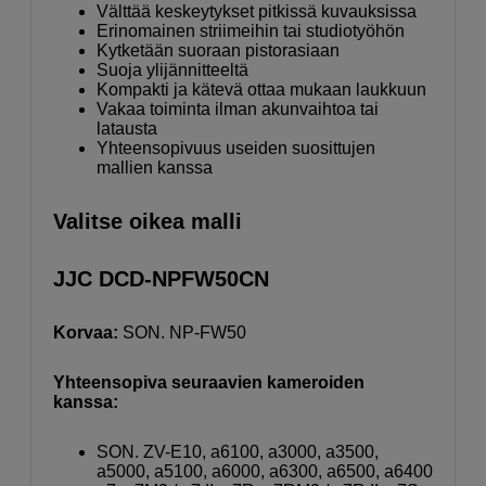
Välttää keskeytykset pitkissä kuvauksissa
Erinomainen striimeihin tai studiotyöhön
Kytketään suoraan pistorasiaan
Suoja ylijännitteeltä
Kompakti ja kätevä ottaa mukaan laukkuun
Vakaa toiminta ilman akunvaihtoa tai
latausta
Yhteensopivuus useiden suosittujen
mallien kanssa
Valitse oikea malli
JJC DCD-NPFW50CN
Korvaa:
SON. NP-FW50
Yhteensopiva seuraavien kameroiden
kanssa:
SON. ZV-E10, a6100, a3000, a3500,
a5000, a5100, a6000, a6300, a6500, a6400