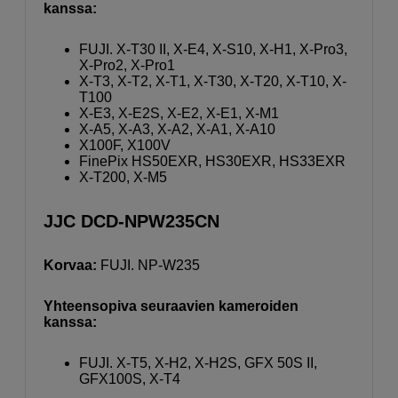
kanssa:
FUJI. X-T30 II, X-E4, X-S10, X-H1, X-Pro3,
X-Pro2, X-Pro1
X-T3, X-T2, X-T1, X-T30, X-T20, X-T10, X-
T100
X-E3, X-E2S, X-E2, X-E1, X-M1
X-A5, X-A3, X-A2, X-A1, X-A10
X100F, X100V
FinePix HS50EXR, HS30EXR, HS33EXR
X-T200, X-M5
JJC DCD-NPW235CN
Korvaa:
FUJI. NP-W235
Yhteensopiva seuraavien kameroiden
kanssa:
FUJI. X-T5, X-H2, X-H2S, GFX 50S II,
GFX100S, X-T4