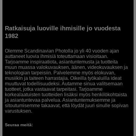
Ratkaisuja luoville ihmisille jo vuodesta
1982
Olemme Scandinavian Photolla jo yli 40 vuoden ajan
auttaneet luovia ihmisiä toteuttamaan visioitaan.
Tarjoamme inspiraatiota, asiantuntemusta ja tuotteita
muun muassa valokuvauksen, äänen, videokuvauksen ja
teknologian tarpeisiin. Palvelemme myös elokuvan,
musiikin ja taiteen harrastajia. Oikeilla työkaluilla ideat
muuttuvat todellisuudeksi. Autamme sinua valitsemaan
tuotteet, jotka vastaavat tarpeitasi. Tarjoamme
korkealaatuisten tuotteiden lisäksi myös henkilökohtaista
ja asiantuntevaa palvelua. Asiantuntemuksemme ja
sitoutumisemme takaavat, että löydät juuri sinulle sopivan
varustuksen.
Seuraa meitä: