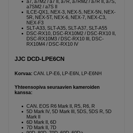
a7, a7M2 / a7 II, a7R, a7RM2 / a7R II, a7S,
a7SM2 / a7S II
ILCE-QX1, NEX-3, NEX-5, NEX-5N, NEX-
5R, NEX-5T, NEX-6, NEX-7, NEX-C3,
NEX-F3
SLT-A33, SLT-A35, SLT-A37, SLT-A55
DSC-RX10, DSC-RX10M2 / DSC-RX10 II,
DSC-RX10M3 / DSC-RX10 III, DSC-
RX10M4 / DSC-RX10 IV
JJC DCD-LPE6CN
Korvaa:
CAN. LP-E6, LP-E6N, LP-E6NH
Yhteensopiva seuraavien kameroiden
kanssa:
CAN. EOS R6 Mark II, R5, R6, R
5D Mark IV, 5D Mark III, 5DS, 5DS R, 5D
Mark II
6D Mark II, 6D
7D Mark II, 7D
90D, 80D, 70D, 60D, 60Da