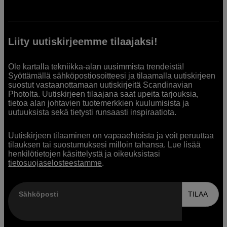
Liity uutiskirjeemme tilaajaksi!
Ole kartalla tekniikka-alan uusimmista trendeistä!
Syöttämällä sähköpostiosoitteesi ja tilaamalla uutiskirjeen
suostut vastaanottamaan uutiskirjeitä Scandinavian
Photolta. Uutiskirjeen tilaajana saat upeita tarjouksia,
tietoa alan johtavien tuotemerkkien kuulumisista ja
uutuuksista sekä tietysti runsaasti inspiraatiota.
Uutiskirjeen tilaaminen on vapaaehtoista ja voit peruuttaa
tilauksen tai suostumuksesi milloin tahansa. Lue lisää
henkilötietojen käsittelystä ja oikeuksistasi
tietosuojaselosteestamme
.
Sähköposti
TILAA