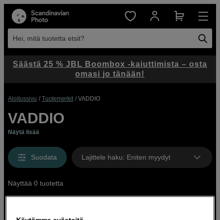
Hei, mitä tuotetta etsit?
Säästä 25 % JBL Boombox -kaiuttimista – osta
omasi jo tänään!
Aloitussivu
Tuotemerkit
VADDIO
VADDIO
Näytä lisää
Suodata
Lajittele haku
:
Eniten myydyt
Näyttää 0 tuotetta
Käytämme evästeitä