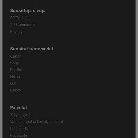
Suosittuja sivuja
SP Tykkää
SP Community
Käytetyt
Suositut tuotemerkit
Canon
Sony
Fujifilm
Nikon
DJI
Godox
Palvelut
Yritysmyynti
Vaihtokaupat ja käytetyt tuotteet
Lahjakortti
Kuvataide