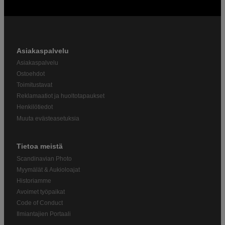
Asiakaspalvelu
Asiakaspalvelu
Ostoehdot
Toimitustavat
Reklamaatiot ja huoltotapaukset
Henkilötiedot
Muuta evästeasetuksia
Tietoa meistä
Scandinavian Photo
Myymälät & Aukioloajat
Historiamme
Avoimet työpaikat
Code of Conduct
Ilmiantajien Portaali