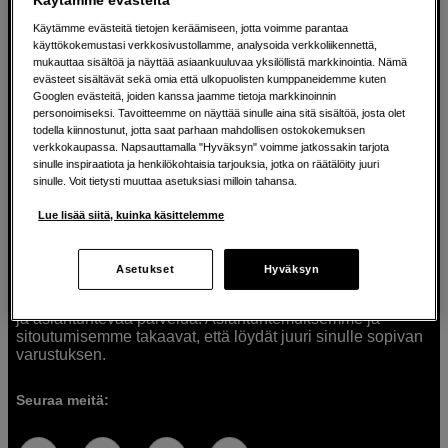
Käytämme evästeitä tietojen keräämiseen, jotta voimme parantaa
käyttökokemustasi verkkosivustollamme, analysoida verkkoliikennettä,
mukauttaa sisältöä ja näyttää asiaankuuluvaa yksilöllistä markkinointia. Nämä
Ratkaisuja luoville ihmisille jo vuodesta
evästeet sisältävät sekä omia että ulkopuolisten kumppaneidemme kuten
Googlen evästeitä, joiden kanssa jaamme tietoja markkinoinnin
1982
personoimiseksi. Tavoitteemme on näyttää sinulle aina sitä sisältöä, josta olet
todella kiinnostunut, jotta saat parhaan mahdollisen ostokokemuksen
verkkokaupassa. Napsauttamalla "Hyväksyn" voimme jatkossakin tarjota
Olemme Scandinavian Photolla jo yli 40 vuoden ajan
sinulle inspiraatiota ja henkilökohtaisia tarjouksia, jotka on räätälöity juuri
auttaneet luovia ihmisiä toteuttamaan visioitaan.
sinulle. Voit tietysti muuttaa asetuksiasi milloin tahansa.
Tarjoamme inspiraatiota, asiantuntemusta ja tuotteita
muun muassa valokuvauksen, äänen, videokuvauksen ja
Lue lisää siitä, kuinka käsittelemme
teknologian tarpeisiin. Palvelemme myös elokuvan,
musiikin ja taiteen harrastajia. Oikeilla työkaluilla ideat
muuttuvat todellisuudeksi. Autamme sinua valitsemaan
Asetukset
Hyväksyn
tuotteet, jotka vastaavat tarpeitasi. Tarjoamme
korkealaatuisten tuotteiden lisäksi myös henkilökohtaista
ja asiantuntevaa palvelua. Asiantuntemuksemme ja
sitoutumisemme takaavat, että löydät juuri sinulle sopivan
varustuksen.
Seuraa meitä: