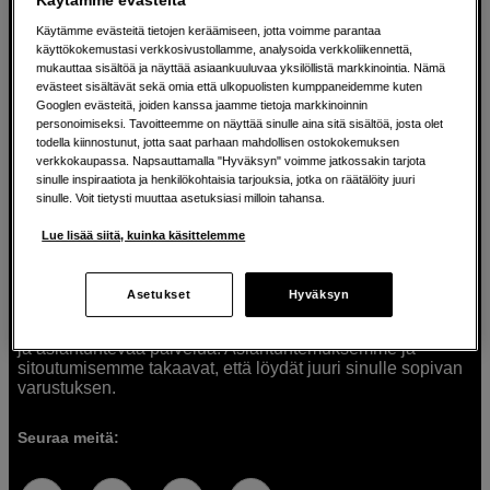
Käytämme evästeitä tietojen keräämiseen, jotta voimme parantaa
käyttökokemustasi verkkosivustollamme, analysoida verkkoliikennettä,
mukauttaa sisältöä ja näyttää asiaankuuluvaa yksilöllistä markkinointia. Nämä
Ratkaisuja luoville ihmisille jo vuodesta
evästeet sisältävät sekä omia että ulkopuolisten kumppaneidemme kuten
Googlen evästeitä, joiden kanssa jaamme tietoja markkinoinnin
1982
personoimiseksi. Tavoitteemme on näyttää sinulle aina sitä sisältöä, josta olet
todella kiinnostunut, jotta saat parhaan mahdollisen ostokokemuksen
verkkokaupassa. Napsauttamalla "Hyväksyn" voimme jatkossakin tarjota
Olemme Scandinavian Photolla jo yli 40 vuoden ajan
sinulle inspiraatiota ja henkilökohtaisia tarjouksia, jotka on räätälöity juuri
auttaneet luovia ihmisiä toteuttamaan visioitaan.
sinulle. Voit tietysti muuttaa asetuksiasi milloin tahansa.
Tarjoamme inspiraatiota, asiantuntemusta ja tuotteita
muun muassa valokuvauksen, äänen, videokuvauksen ja
Lue lisää siitä, kuinka käsittelemme
teknologian tarpeisiin. Palvelemme myös elokuvan,
musiikin ja taiteen harrastajia. Oikeilla työkaluilla ideat
muuttuvat todellisuudeksi. Autamme sinua valitsemaan
Asetukset
Hyväksyn
tuotteet, jotka vastaavat tarpeitasi. Tarjoamme
korkealaatuisten tuotteiden lisäksi myös henkilökohtaista
ja asiantuntevaa palvelua. Asiantuntemuksemme ja
sitoutumisemme takaavat, että löydät juuri sinulle sopivan
varustuksen.
Seuraa meitä: