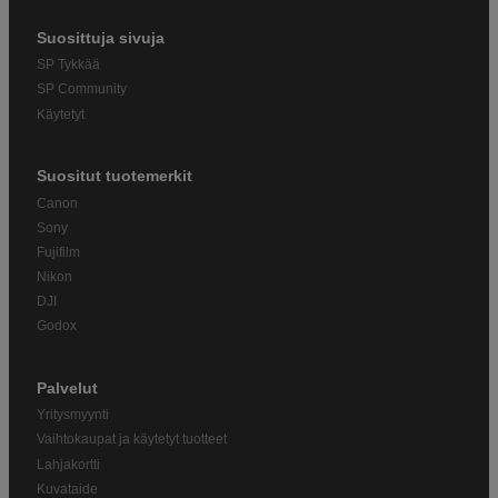
Suosittuja sivuja
SP Tykkää
SP Community
Käytetyt
Suositut tuotemerkit
Canon
Sony
Fujifilm
Nikon
DJI
Godox
Palvelut
Yritysmyynti
Vaihtokaupat ja käytetyt tuotteet
Lahjakortti
Kuvataide