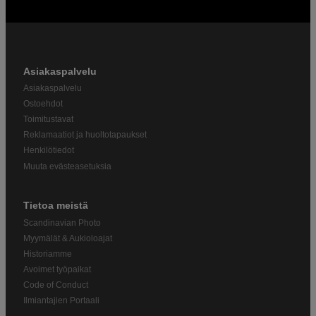
Asiakaspalvelu
Asiakaspalvelu
Ostoehdot
Toimitustavat
Reklamaatiot ja huoltotapaukset
Henkilötiedot
Muuta evästeasetuksia
Tietoa meistä
Scandinavian Photo
Myymälät & Aukioloajat
Historiamme
Avoimet työpaikat
Code of Conduct
Ilmiantajien Portaali