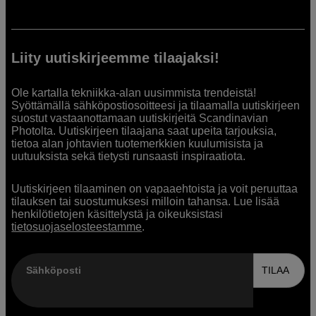
Liity uutiskirjeemme tilaajaksi!
Ole kartalla tekniikka-alan uusimmista trendeistä!
Syöttämällä sähköpostiosoitteesi ja tilaamalla uutiskirjeen
suostut vastaanottamaan uutiskirjeitä Scandinavian
Photolta. Uutiskirjeen tilaajana saat upeita tarjouksia,
tietoa alan johtavien tuotemerkkien kuulumisista ja
uutuuksista sekä tietysti runsaasti inspiraatiota.
Uutiskirjeen tilaaminen on vapaaehtoista ja voit peruuttaa
tilauksen tai suostumuksesi milloin tahansa. Lue lisää
henkilötietojen käsittelystä ja oikeuksistasi
tietosuojaselosteestamme
.
Sähköposti
TILAA