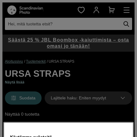
Hei, mitä tuotetta etsit?
Säästä 25 % JBL Boombox -kaiuttimista – osta
omasi jo tänään!
Aloitussivu
Tuotemerkit
URSA STRAPS
URSA STRAPS
Näytä lisää
Suodata
Lajittele haku
:
Eniten myydyt
Näyttää 0 tuotetta
Käytämme evästeitä