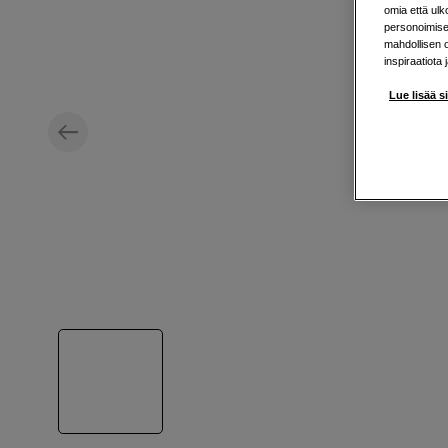
omia että ul
personoimisek
mahdollisen 
inspiraatiota 
Lue lisää s