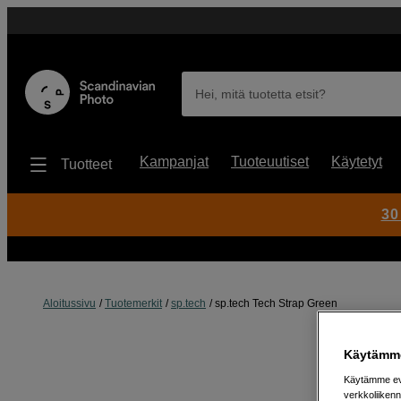
Hei, mitä tuotetta etsit?
Kampanjat
Tuoteuutiset
Käytetyt
Tuotteet
30
Aloitussivu
Tuotemerkit
sp.tech
sp.tech Tech Strap Green
Käytämme
Käytämme evä
verkkoliikenn