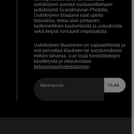
uutiskirjeen suostut vastaanottamaan
uutiskirjeitä Scandinavian Photolta.
Uutiskirjeen tilaajana saat upeita
tarjouksia, tietoa alan johtavien
tuotemerkkien kuulumisista ja uutuuksista
sekä tietysti runsaasti inspiraatiota.
Uutiskirjeen tilaaminen on vapaaehtoista ja
voit peruuttaa tilauksen tai suostumuksesi
milloin tahansa. Lue lisää henkilötietojen
käsittelystä ja oikeuksistasi
tietosuojaselosteestamme
.
Sähköposti
TILAA