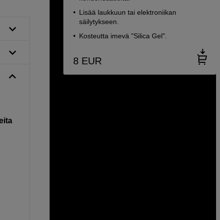
Lisää laukkuun tai elektroniikan
säilytykseen.
Kosteutta imevä "Silica Gel".
8
EUR
eita