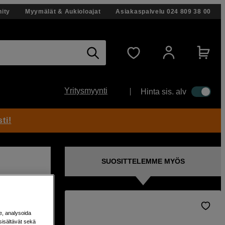
ity
Myymälät & Aukioloajat
Asiakaspalvelu
024 809 38 00
Yritysmyynti
Hinta sis. alv
ti!
SUOSITTELEMME MYÖS
e, analysoida
sisältävät sekä