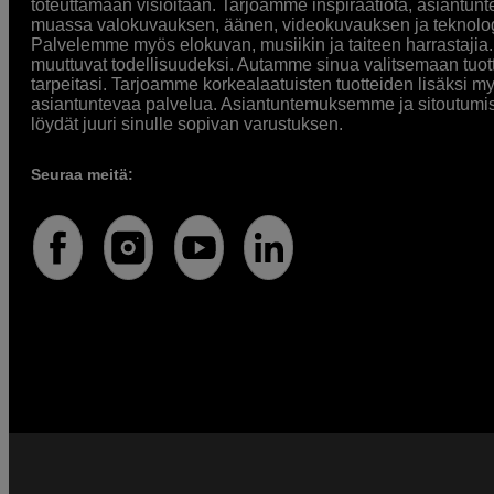
toteuttamaan visioitaan. Tarjoamme inspiraatiota, asiantunt
muassa valokuvauksen, äänen, videokuvauksen ja teknologi
Palvelemme myös elokuvan, musiikin ja taiteen harrastajia. O
muuttuvat todellisuudeksi. Autamme sinua valitsemaan tuott
tarpeitasi. Tarjoamme korkealaatuisten tuotteiden lisäksi m
asiantuntevaa palvelua. Asiantuntemuksemme ja sitoutumi
löydät juuri sinulle sopivan varustuksen.
Seuraa meitä: