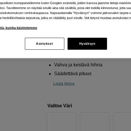
kiinnittämiseen
kopuolisten kumppaneidemme kuten Googlen evästeitä, joiden kanssa jaamme tietoja markkin
si. Tavoitteemme on näyttää sinulle aina sitä sisältöä, josta olet todella kiinnostunut, jotta s
sp.tech
Tech Strap Green
ostokokemuksen verkkokaupassa. Napsauttamalla "Hyväksyn" voimme jatkossakin tarjota si
ja henkilökohtaisia tarjouksia, jotka on räätälöity juuri sinulle. Voit tietysti muuttaa asetuksiasi 
iitä, kuinka käsittelemme
Verkkokauppa
:
Varastossa
Helsingin myymälä
:
Varastotilanne
Asetukset
Hyväksyn
Max. kuorma 25 kg
Vahva ja kestävä hihna
Säädettävä pituus
Lisää tietoa
Valitse Väri