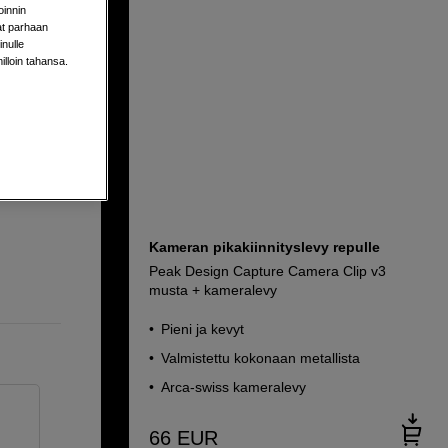
oinnin
aat parhaan
nulle
milloin tahansa.
Kameran pikakiinnityslevy repulle
Peak Design Capture Camera Clip v3
musta + kameralevy
Pieni ja kevyt
Valmistettu kokonaan metallista
Arca-swiss kameralevy
66
EUR