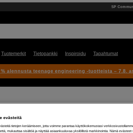
SP Commun
Tuotemerkit
Tietopankki
Inspiroidu
Tapahtumat
 % alennusta teenage engineering -tuotteista – 7.8. as
 evästeitä
Artikkeli: 1059062
steitä tietojen keräämiseen, jotta voimme parantaa käyttökokemustasi verkkosivustollamm
Tukeva hihna varusteiden
että, mukauttaa sisältöä ja näyttää asiaankuuluvaa yksilöllistä markkinointia. Nämä evästeet 