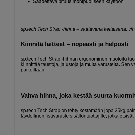
Säädettävä pituus monipuoliseen käyttöön
sp.tech Tech Strap -hihna – saatavana keltaisena, vi
Kiinnitä laitteet – nopeasti ja helposti
sp.tech Tech Strap -hihnan ergonominen muotoilu tuo 
kiinnittää taustoja, jalustoja ja muita varusteita. Sen 
paikoillaan.
Vahva hihna, joka kestää suurta kuormi
sp.tech Tech Strap on tehty kestämään jopa 25kg painoa
täydellinen lisävaruste sisällöntuottajille, jotka etsi