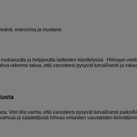
hreänä, oranssina ja mustana.
mukavuutta ja helppoutta laitteiden käsittelyssä. Hihnaan voi
vahva rakenne takaa, että varusteesi pysyvät turvallisesti ja vakaa
tusta
. Voit olla varma, että varusteesi pysyvät turvallisesti paikoill
vät vahvaa ja säädettävää hihnaa erilaisten varusteiden kiinnittäm