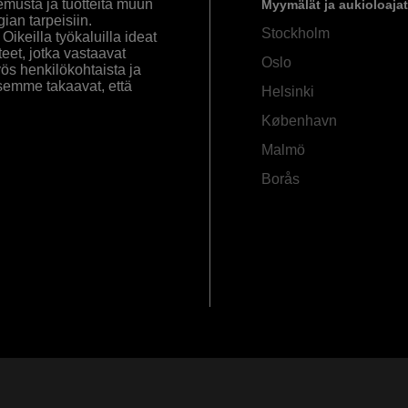
emusta ja tuotteita muun
Myymälät ja aukioloajat
an tarpeisiin.
Stockholm
ikeilla työkaluilla ideat
eet, jotka vastaavat
Oslo
yös henkilökohtaista ja
semme takaavat, että
Helsinki
København
Malmö
Borås