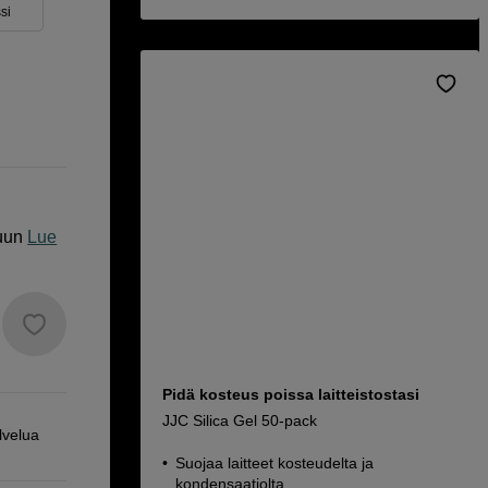
si
uun
Lue
Pidä kosteus poissa laitteistostasi
JJC Silica Gel 50-pack
lvelua
Suojaa laitteet kosteudelta ja
kondensaatiolta.