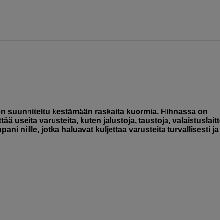
 on suunniteltu kestämään raskaita kuormia. Hihnassa on
ää useita varusteita, kuten jalustoja, taustoja, valaistuslaitt
ni niille, jotka haluavat kuljettaa varusteita turvallisesti ja