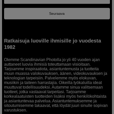
Seuraava
Ratkaisuja luoville ihmisille jo vuodesta
1982
Olemme Scandinavian Photolla jo yli 40 vuoden ajan
auttaneet luovia ihmisiä toteuttamaan visioitaan.
Tarjoamme inspiraatiota, asiantuntemusta ja tuotteita
muun muassa valokuvauksen, äänen, videokuvauksen ja
teknologian tarpeisiin. Palvelemme myös elokuvan,
musiikin ja taiteen harrastajia. Oikeilla työkaluilla ideat
muuttuvat todellisuudeksi. Autamme sinua valitsemaan
tuotteet, jotka vastaavat tarpeitasi. Tarjoamme
korkealaatuisten tuotteiden lisäksi myös henkilökohtaista
ja asiantuntevaa palvelua. Asiantuntemuksemme ja
sitoutumisemme takaavat, että löydät juuri sinulle sopivan
varustuksen.