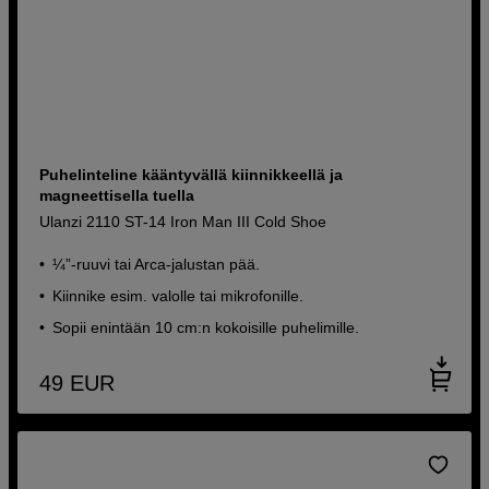
Puhelinteline kääntyvällä kiinnikkeellä ja
magneettisella tuella
Ulanzi 2110 ST-14 Iron Man III Cold Shoe
¼”-ruuvi tai Arca-jalustan pää.
Kiinnike esim. valolle tai mikrofonille.
Sopii enintään 10 cm:n kokoisille puhelimille.
49
EUR