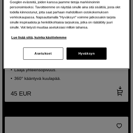
Googlen evästeitä, joiden kanssa jaamme tietoja markkinoinnin
personoimiseksi. Tavoitteemme on näyttää sinulle aina sitä sisältöä, josta olet
todella kiinnostunut, jotta saat parhaan mahdollisen ostokokemuksen
verkkokaupassa. Napsauttamalla "Hyväksyn" voimme jatkossakin tarjota
sinulle inspiraatiota ja henkilökohtaisia tarjouksia, jotka on räätälöity juuri
sinulle. Voit tietysti muuttaa asetuksiasi milloin tahansa.
Lue lisää siitä, kuinka käsittelemme
Kompakti ja helposti mukana kulkeva matkajalusta
Ulanzi U-Vlog Lite Extendable Tripod 2109
Asetukset
Hyväksyn
Korkeus jopa 18 cm.
Laaja yhteensopivuus.
360° kääntyvä kuulapää.
45
EUR