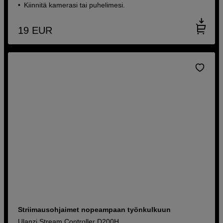
Kiinnitä kamerasi tai puhelimesi.
19
EUR
Striimausohjaimet nopeampaan työnkulkuun
Ulanzi Stream Controller D200H