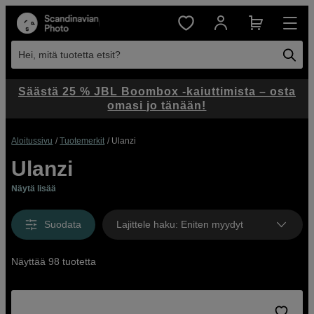
Hei, mitä tuotetta etsit?
Säästä 25 % JBL Boombox -kaiuttimista – osta
omasi jo tänään!
Aloitussivu
Tuotemerkit
Ulanzi
Ulanzi
Näytä lisää
Suodata
Lajittele haku
:
Eniten myydyt
Näyttää 98 tuotetta