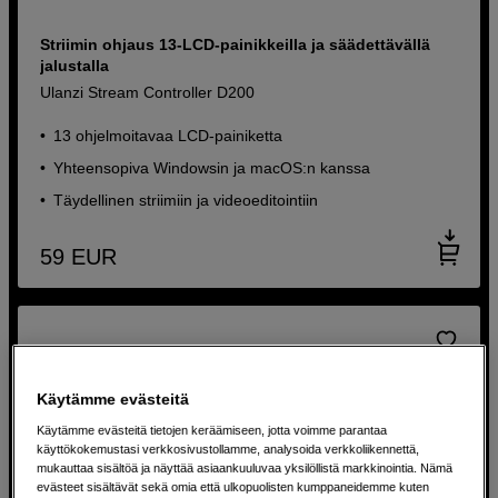
Striimin ohjaus 13-LCD-painikkeilla ja säädettävällä
jalustalla
Ulanzi Stream Controller D200
13 ohjelmoitavaa LCD-painiketta
Yhteensopiva Windowsin ja macOS:n kanssa
Täydellinen striimiin ja videoeditointiin
59
EUR
Käytämme evästeitä
Käytämme evästeitä tietojen keräämiseen, jotta voimme parantaa
käyttökokemustasi verkkosivustollamme, analysoida verkkoliikennettä,
mukauttaa sisältöä ja näyttää asiaankuuluvaa yksilöllistä markkinointia. Nämä
evästeet sisältävät sekä omia että ulkopuolisten kumppaneidemme kuten