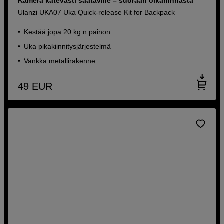
Kamera kätevästi saataville – suoraan olkahihnasta
Ulanzi UKA07 Uka Quick-release Kit for Backpack
Kestää jopa 20 kg:n painon
Uka pikakiinnitysjärjestelmä
Vankka metallirakenne
49
EUR