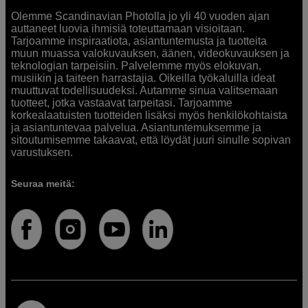
Olemme Scandinavian Photolla jo yli 40 vuoden ajan
auttaneet luovia ihmisiä toteuttamaan visioitaan.
Tarjoamme inspiraatiota, asiantuntemusta ja tuotteita
muun muassa valokuvauksen, äänen, videokuvauksen ja
teknologian tarpeisiin. Palvelemme myös elokuvan,
musiikin ja taiteen harrastajia. Oikeilla työkaluilla ideat
muuttuvat todellisuudeksi. Autamme sinua valitsemaan
tuotteet, jotka vastaavat tarpeitasi. Tarjoamme
korkealaatuisten tuotteiden lisäksi myös henkilökohtaista
ja asiantuntevaa palvelua. Asiantuntemuksemme ja
sitoutumisemme takaavat, että löydät juuri sinulle sopivan
varustuksen.
Seuraa meitä: