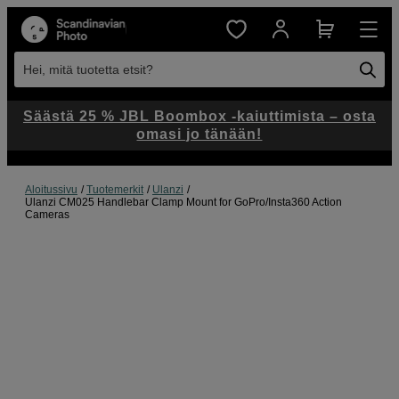
Hei, mitä tuotetta etsit?
Säästä 25 % JBL Boombox -kaiuttimista – osta
omasi jo tänään!
Aloitussivu
Tuotemerkit
Ulanzi
Ulanzi CM025 Handlebar Clamp Mount for GoPro/Insta360 Action
Cameras