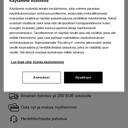
Käytämme evästeitä
Helppo vaihto pysty- ja vaaka-asennon välillä.
Käytämme evästeitä tietojen keräämiseen, jotta voimme parantaa
Vakaata ja turvallista kuvaamista.
käyttökokemustasi verkkosivustollamme, analysoida verkkoliikennettä,
Lisää tietoa
mukauttaa sisältöä ja näyttää asiaankuuluvaa yksilöllistä markkinointia. Nämä
evästeet sisältävät sekä omia että ulkopuolisten kumppaneidemme kuten
Googlen evästeitä, joiden kanssa jaamme tietoja markkinoinnin
personoimiseksi. Tavoitteemme on näyttää sinulle aina sitä sisältöä, josta olet
18
EUR
todella kiinnostunut, jotta saat parhaan mahdollisen ostokokemuksen
verkkokaupassa. Napsauttamalla "Hyväksyn" voimme jatkossakin tarjota
Maksa heti tai jaa useampaan osamaksuun
Lue lisää
sinulle inspiraatiota ja henkilökohtaisia tarjouksia, jotka on räätälöity juuri
sinulle. Voit tietysti muuttaa asetuksiasi milloin tahansa.
Määrä
Lisää ostoskoriin
Lue lisää siitä, kuinka käsittelemme
Asetukset
Hyväksyn
Ilmainen toimitus yli 200 EUR ostoksille
Osta nyt ja maksa myöhemmin
Henkilökohtaista palvelua