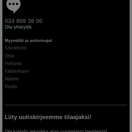
024 809 38 00
Ota yhteyttä
Myymälät ja aukioloajat
Stockholm
Oslo
Helsinki
København
Malmö
Borås
Liity uutiskirjeemme tilaajaksi!
Ole kartalla tekniikka-alan uusimmista trendeistä!