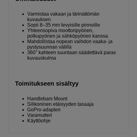
Varmistaa vakaan ja tärinättömän
kuvauksen
Sopii 8–35 mm levyisille pinnoille
Yhteensopiva moottoripyörien,
polkupyörien ja sähköpyörien kanssa
Mahdollistaa nopean vaihdon vaaka- ja
pystysuunnan välillä
360° kahteen suuntaan säädettävä paras
kuvauskulma
Toimitukseen sisältyy
Handlebars Mount
Silikoninen etäisyyden tasaaja
GoPro-adapteri
Varamutteri
Käyttöohje