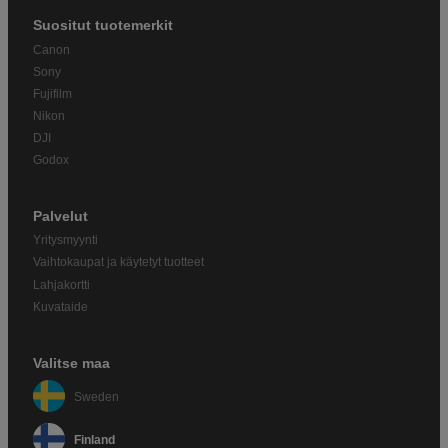
Suositut tuotemerkit
Canon
Sony
Fujifilm
Nikon
DJI
Godox
Palvelut
Yritysmyynti
Vaihtokaupat ja käytetyt tuotteet
Lahjakortti
Kuvataide
Valitse maa
Sweden
Finland