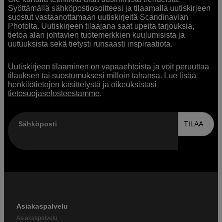
Syöttämällä sähköpostiosoitteesi ja tilaamalla uutiskirjeen
suostut vastaanottamaan uutiskirjeitä Scandinavian
Photolta. Uutiskirjeen tilaajana saat upeita tarjouksia,
tietoa alan johtavien tuotemerkkien kuulumisista ja
uutuuksista sekä tietysti runsaasti inspiraatiota.
Uutiskirjeen tilaaminen on vapaaehtoista ja voit peruuttaa
tilauksen tai suostumuksesi milloin tahansa. Lue lisää
henkilötietojen käsittelystä ja oikeuksistasi
tietosuojaselosteestamme
.
Sähköposti
TILAA
Asiakaspalvelu
Asiakaspalvelu