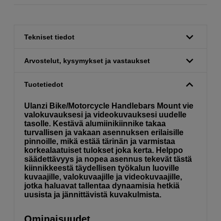
Tekniset tiedot
Arvostelut, kysymykset ja vastaukset
Tuotetiedot
Ulanzi Bike/Motorcycle Handlebars Mount vie
valokuvauksesi ja videokuvauksesi uudelle
tasolle. Kestävä alumiinikiinnike takaa
turvallisen ja vakaan asennuksen erilaisille
pinnoille, mikä estää tärinän ja varmistaa
korkealaatuiset tulokset joka kerta. Helppo
säädettävyys ja nopea asennus tekevät tästä
kiinnikkeestä täydellisen työkalun luoville
kuvaajille, valokuvaajille ja videokuvaajille,
jotka haluavat tallentaa dynaamisia hetkiä
uusista ja jännittävistä kuvakulmista.
Ominaisuudet