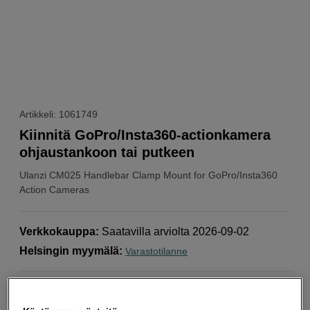
Artikkeli: 1061749
Kiinnitä GoPro/Insta360-actionkamera
ohjaustankoon tai putkeen
Ulanzi
CM025 Handlebar Clamp Mount for GoPro/Insta360
Action Cameras
Verkkokauppa
:
Saatavilla arviolta 2026-09-02
Helsingin myymälä
:
Varastotilanne
Sopii putkiin, joiden halkaisija on 8–35 mm.