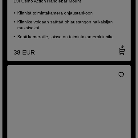
DJI Osmo Action Handlebar Mount
Kiinnitä toimintakamera ohjaustankoon
Kiinnike voidaan säätää ohjaustangon halkaisijan
mukaiseksi
Sopii kameroille, joissa on toimintakamerakiinnike
38
EUR