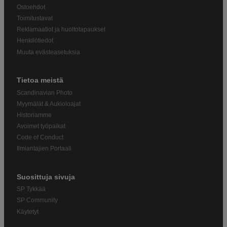
Ostoehdot
Toimitustavat
Reklamaatiot ja huoltotapaukset
Henkilötiedot
Muuta evästeasetuksia
Tietoa meistä
Scandinavian Photo
Myymälät & Aukioloajat
Historiamme
Avoimet työpaikat
Code of Conduct
Ilmiantajien Portaali
Suosittuja sivuja
SP Tykkää
SP Community
Käytetyt