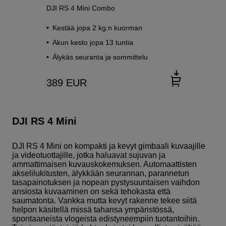
DJI RS 4 Mini Combo
Kestää jopa 2 kg:n kuorman
Akun kesto jopa 13 tuntia
Älykäs seuranta ja sommittelu
389
EUR
DJI RS 4 Mini
DJI RS 4 Mini on kompakti ja kevyt gimbaali kuvaajille
ja videotuottajille, jotka haluavat sujuvan ja
ammattimaisen kuvauskokemuksen. Automaattisten
akselilukitusten, älykkään seurannan, parannetun
tasapainotuksen ja nopean pystysuuntaisen vaihdon
ansiosta kuvaaminen on sekä tehokasta että
saumatonta. Vankka mutta kevyt rakenne tekee siitä
helpon käsitellä missä tahansa ympäristössä,
spontaaneista vlogeista edistyneempiin tuotantoihin.