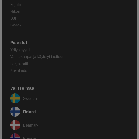
Fujifilm
Nikon
DJI
Godox
Palvelut
Yritysmyynti
Vaihtokaupat ja käytetyt tuotteet
Lahjakortti
Kuvataide
Valitse maa
Sweden
Finland
Denmark
Norway