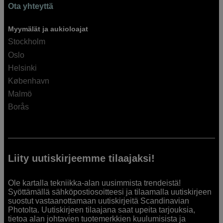
Ota yhteyttä
Myymälät ja aukioloajat
Stockholm
Oslo
Helsinki
København
Malmö
Borås
Liity uutiskirjeemme tilaajaksi!
Ole kartalla tekniikka-alan uusimmista trendeistä!
Syöttämällä sähköpostiosoitteesi ja tilaamalla uutiskirjeen
suostut vastaanottamaan uutiskirjeitä Scandinavian
Photolta. Uutiskirjeen tilaajana saat upeita tarjouksia,
tietoa alan johtavien tuotemerkkien kuulumisista ja