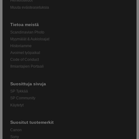
Henkilötiedot
Muuta evästeasetuksia
Tietoa meistä
Scandinavian Photo
Myymälät & Aukioloajat
Historiamme
Avoimet työpaikat
Code of Conduct
Ilmiantajien Portaali
Suosittuja sivuja
SP Tykkää
SP Community
Käytetyt
Suositut tuotemerkit
Canon
Sony