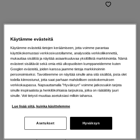
Käytämme evästeitä
Käytämme evästeitä tietojen keräämiseen, jotta voimme parantaa
käyttökokemustasi verkkosivustollamme, analysoida verkkoliikennettä,
mukauttaa sisältöä ja näyttää asiaankuuluvaa yksilöllistä markkinointia. Nämä
evästeet sisältävät sekä omia että ulkopuolisten kumppaneidemme kuten
Googlen evästeitä, joiden kanssa jaamme tietoja markkinoinnin
personoimiseksi. Tavoitteemme on näyttää sinulle aina sitä sisältöä, josta olet
todella kiinnostunut, jotta saat parhaan mahdollisen ostokokemuksen
verkkokaupassa. Napsauttamalla "Hyväksyn" voimme jatkossakin tarjota
sinulle inspiraatiota ja henkilökohtaisia tarjouksia, jotka on räätälöity juuri
Ammattimainen vakautus kompaktissa
sinulle. Voit tietysti muuttaa asetuksiasi milloin tahansa.
ja kevyessä muodossa
Lue lisää siitä, kuinka käsittelemme
DJI RS 4 Mini
Kestää jopa 2 kg:n kuorman
Asetukset
Hyväksyn
Akun kesto jopa 13 tuntia
Älykäs seuranta ja sommittelu