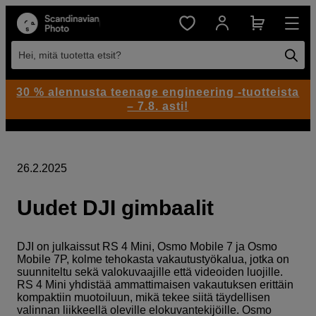
Hei, mitä tuotetta etsit?
30 % alennusta teenage engineering -tuotteista
– 7.8. asti!
26.2.2025
Uudet DJI gimbaalit
DJI on julkaissut RS 4 Mini, Osmo Mobile 7 ja Osmo
Mobile 7P, kolme tehokasta vakautustyökalua, jotka on
suunniteltu sekä valokuvaajille että videoiden luojille.
RS 4 Mini yhdistää ammattimaisen vakautuksen erittäin
kompaktiin muotoiluun, mikä tekee siitä täydellisen
valinnan liikkeellä oleville elokuvantekijöille. Osmo