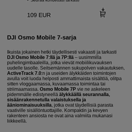
109
EUR
DJI Osmo Mobile 7-sarja
Ikuista jokainen hetki täydellisesti vakaasti ja tarkasti
DJI Osmo Mobile 7:llä ja 7P:llä
– uusimmilla
puhelingimbaaleilla, jotka vievät mobiilikuvauksen
uudelle tasolle. Seitsemännen sukupolven vakautuksen,
ActiveTrack 7.0
:n ja useiden älykkäiden toimintojen
avulla voit luoda helposti ammattimaista sisältöä, olitpa
sitten vloggaamassa, kuvaamassa toimintaa tai
striimaamassa.
Osmo Mobile 7P
vie ne askeleen
pidemmälle edistyneellä
älykkäällä seurannalla,
sisäänrakennetulla valaistuksella ja
ääniominaisuuksilla
, jotka ovat täydellisiä parasta
vaativille sisällöntuottajille. Kompaktin ja kevyen
rakenteen ansiosta ne ovat aina valmiita mukanasi
liikkeellä.