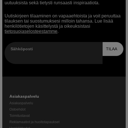
uutuuksista sekä tietysti runsaasti inspiraatiota.
Uutiskirjeen tilaaminen on vapaaehtoista ja voit peruuttaa
tilauksen tai suostumuksesi milloin tahansa. Lue lisää
henkilötietojen käsittelystä ja oikeuksistasi
tietosuojaselosteestamme
.
Sähköposti
TILAA
Asiakaspalvelu
Asiakaspalvelu
Ostoehdot
Toimitustavat
Reklamaatiot ja huoltotapaukset