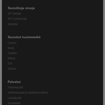
Suosittuja sivuja
SP Tykkää
SP Community
Käytetyt
Suositut tuotemerkit
Canon
Sony
Fujifilm
Nikon
DJI
Godox
Palvelut
Yritysmyynti
Vaihtokaupat ja käytetyt tuotteet
Lahjakortti
Kuvataide