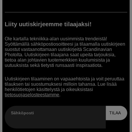
Liity uutiskirjeemme tilaajaksi!
Ole kartalla tekniikka-alan uusimmista trendeistä!
Syöttämällä sähköpostiosoitteesi ja tilaamalla uutiskirjeen
suostut vastaanottamaan uutiskirjeitä Scandinavian
Photolta. Uutiskirjeen tilaajana saat upeita tarjouksia,
tietoa alan johtavien tuotemerkkien kuulumisista ja
uutuuksista sekä tietysti runsaasti inspiraatiota.
Uutiskirjeen tilaaminen on vapaaehtoista ja voit peruuttaa
tilauksen tai suostumuksesi milloin tahansa. Lue lisää
henkilötietojen käsittelystä ja oikeuksistasi
tietosuojaselosteestamme
.
Sähköposti
TILAA