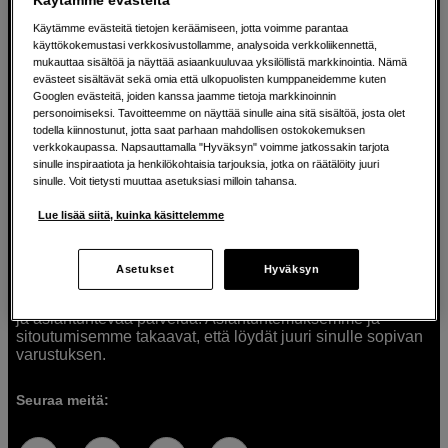
Käytämme evästeitä tietojen keräämiseen, jotta voimme parantaa
käyttökokemustasi verkkosivustollamme, analysoida verkkoliikennettä,
mukauttaa sisältöä ja näyttää asiaankuuluvaa yksilöllistä markkinointia. Nämä
Ratkaisuja luoville ihmisille jo vuodesta
evästeet sisältävät sekä omia että ulkopuolisten kumppaneidemme kuten
Googlen evästeitä, joiden kanssa jaamme tietoja markkinoinnin
1982
personoimiseksi. Tavoitteemme on näyttää sinulle aina sitä sisältöä, josta olet
todella kiinnostunut, jotta saat parhaan mahdollisen ostokokemuksen
verkkokaupassa. Napsauttamalla "Hyväksyn" voimme jatkossakin tarjota
Olemme Scandinavian Photolla jo yli 40 vuoden ajan
sinulle inspiraatiota ja henkilökohtaisia tarjouksia, jotka on räätälöity juuri
auttaneet luovia ihmisiä toteuttamaan visioitaan.
sinulle. Voit tietysti muuttaa asetuksiasi milloin tahansa.
Tarjoamme inspiraatiota, asiantuntemusta ja tuotteita
muun muassa valokuvauksen, äänen, videokuvauksen ja
Lue lisää siitä, kuinka käsittelemme
teknologian tarpeisiin. Palvelemme myös elokuvan,
musiikin ja taiteen harrastajia. Oikeilla työkaluilla ideat
muuttuvat todellisuudeksi. Autamme sinua valitsemaan
Asetukset
Hyväksyn
tuotteet, jotka vastaavat tarpeitasi. Tarjoamme
korkealaatuisten tuotteiden lisäksi myös henkilökohtaista
ja asiantuntevaa palvelua. Asiantuntemuksemme ja
sitoutumisemme takaavat, että löydät juuri sinulle sopivan
varustuksen.
Seuraa meitä: