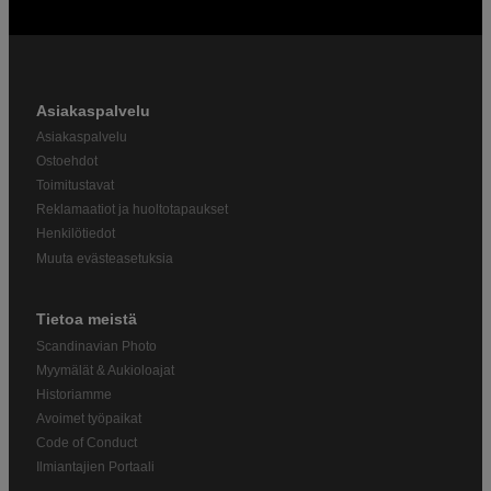
Asiakaspalvelu
Asiakaspalvelu
Ostoehdot
Toimitustavat
Reklamaatiot ja huoltotapaukset
Henkilötiedot
Muuta evästeasetuksia
Tietoa meistä
Scandinavian Photo
Myymälät & Aukioloajat
Historiamme
Avoimet työpaikat
Code of Conduct
Ilmiantajien Portaali