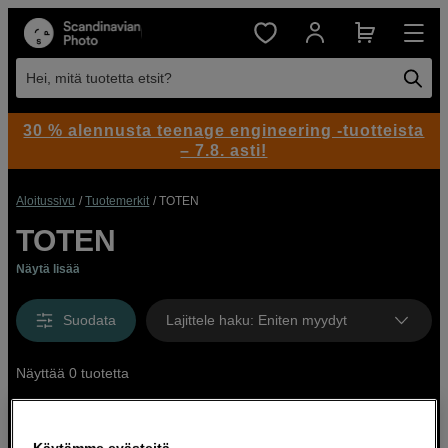
Hei, mitä tuotetta etsit?
30 % alennusta teenage engineering -tuotteista
– 7.8. asti!
Aloitussivu
Tuotemerkit
TOTEN
TOTEN
Näytä lisää
Suodata
Lajittele haku
:
Eniten myydyt
Näyttää 0 tuotetta
Käytämme evästeitä