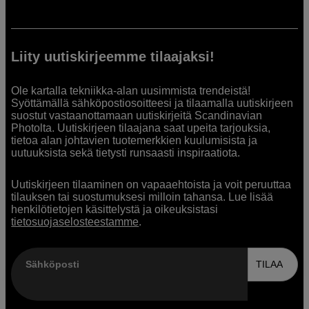
Liity uutiskirjeemme tilaajaksi!
Ole kartalla tekniikka-alan uusimmista trendeistä!
Syöttämällä sähköpostiosoitteesi ja tilaamalla uutiskirjeen
suostut vastaanottamaan uutiskirjeitä Scandinavian
Photolta. Uutiskirjeen tilaajana saat upeita tarjouksia,
tietoa alan johtavien tuotemerkkien kuulumisista ja
uutuuksista sekä tietysti runsaasti inspiraatiota.
Uutiskirjeen tilaaminen on vapaaehtoista ja voit peruuttaa
tilauksen tai suostumuksesi milloin tahansa. Lue lisää
henkilötietojen käsittelystä ja oikeuksistasi
tietosuojaselosteestamme
.
Sähköposti
TILAA