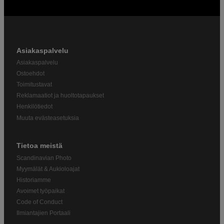
Asiakaspalvelu
Asiakaspalvelu
Ostoehdot
Toimitustavat
Reklamaatiot ja huoltotapaukset
Henkilötiedot
Muuta evästeasetuksia
Tietoa meistä
Scandinavian Photo
Myymälät & Aukioloajat
Historiamme
Avoimet työpaikat
Code of Conduct
Ilmiantajien Portaali