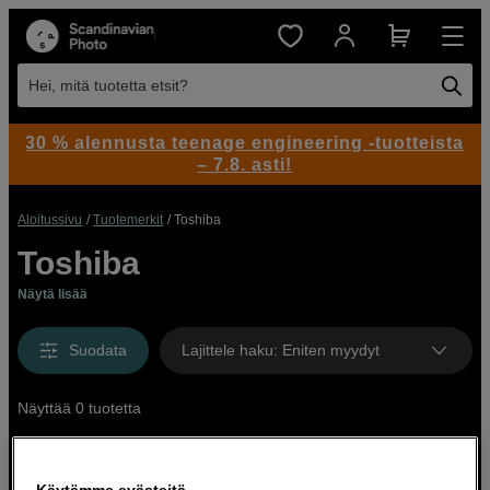
Hei, mitä tuotetta etsit?
30 % alennusta teenage engineering -tuotteista
– 7.8. asti!
Aloitussivu
Tuotemerkit
Toshiba
Toshiba
Näytä lisää
Suodata
Lajittele haku
:
Eniten myydyt
Näyttää 0 tuotetta
Käytämme evästeitä