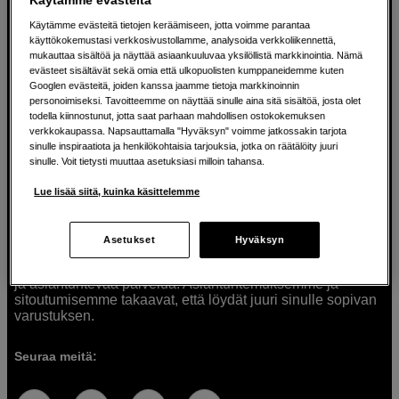
Käytämme evästeitä tietojen keräämiseen, jotta voimme parantaa
käyttökokemustasi verkkosivustollamme, analysoida verkkoliikennettä,
mukauttaa sisältöä ja näyttää asiaankuuluvaa yksilöllistä markkinointia. Nämä
Ratkaisuja luoville ihmisille jo vuodesta
evästeet sisältävät sekä omia että ulkopuolisten kumppaneidemme kuten
Googlen evästeitä, joiden kanssa jaamme tietoja markkinoinnin
1982
personoimiseksi. Tavoitteemme on näyttää sinulle aina sitä sisältöä, josta olet
todella kiinnostunut, jotta saat parhaan mahdollisen ostokokemuksen
verkkokaupassa. Napsauttamalla "Hyväksyn" voimme jatkossakin tarjota
Olemme Scandinavian Photolla jo yli 40 vuoden ajan
sinulle inspiraatiota ja henkilökohtaisia tarjouksia, jotka on räätälöity juuri
auttaneet luovia ihmisiä toteuttamaan visioitaan.
sinulle. Voit tietysti muuttaa asetuksiasi milloin tahansa.
Tarjoamme inspiraatiota, asiantuntemusta ja tuotteita
muun muassa valokuvauksen, äänen, videokuvauksen ja
Lue lisää siitä, kuinka käsittelemme
teknologian tarpeisiin. Palvelemme myös elokuvan,
musiikin ja taiteen harrastajia. Oikeilla työkaluilla ideat
muuttuvat todellisuudeksi. Autamme sinua valitsemaan
Asetukset
Hyväksyn
tuotteet, jotka vastaavat tarpeitasi. Tarjoamme
korkealaatuisten tuotteiden lisäksi myös henkilökohtaista
ja asiantuntevaa palvelua. Asiantuntemuksemme ja
sitoutumisemme takaavat, että löydät juuri sinulle sopivan
varustuksen.
Seuraa meitä: