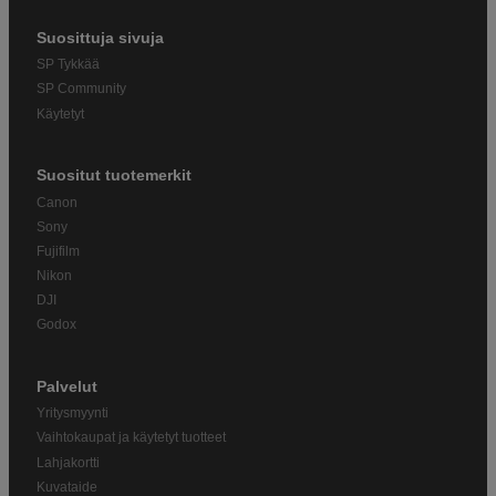
Suosittuja sivuja
SP Tykkää
SP Community
Käytetyt
Suositut tuotemerkit
Canon
Sony
Fujifilm
Nikon
DJI
Godox
Palvelut
Yritysmyynti
Vaihtokaupat ja käytetyt tuotteet
Lahjakortti
Kuvataide