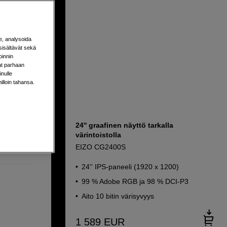
e, analysoida
sisältävät sekä
oinnin
aat parhaan
nulle
milloin tahansa.
24'' graafinen näyttö tarkalla
värintoistolla
EIZO CG2400S
24'' IPS-paneeli (1920 x 1200)
99 % Adobe RGB ja 98 % DCI-P3
Aito 10 bitin värisyvyys
1 589
EUR