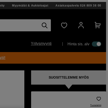
ity
Myymälät & Aukioloajat
Asiakaspalvelu
024 809 38 00
Yritysmyynti
Hinta sis. alv
ti!
SUOSITTELEMME MYÖS
Tuotelehti