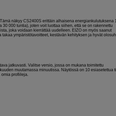
. Tämä näkyy CS2400S erittäin alhaisena energiankulutuksena 
0 000 tuntia), joten voit luottaa siihen, että se on rakennettu
ista, joka voidaan kierrättää uudelleen. EIZO on myös saanut
 takaa ympäristötavoitteet, kestävän kehityksen ja hyvät olosuh
itava jatkuvasti. Valitse versio, jossa on mukana toimitettu
arkkuuden muutamassa minuutissa. Näytössä on 10 esiasetettua ti
omia profiileja.