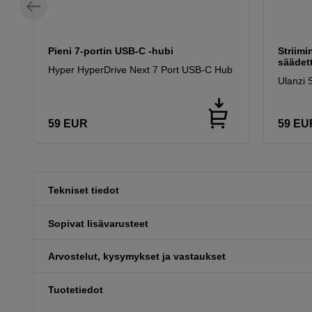
Pieni 7-portin USB-C -hubi
Striimi
säädett
Hyper HyperDrive Next 7 Port USB-C Hub
Ulanzi 
59
EUR
59
EU
Tekniset tiedot
Sopivat lisävarusteet
Arvostelut, kysymykset ja vastaukset
Tuotetiedot