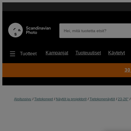
Hei, mitä tuotetta etsit?
Kampanjat
Tuoteuutiset
Käytetyt
Tuotteet
30
Aloitussivu
Tietokoneet
Näytöt ja projektorit
Tietokonenäytöt
23-26"