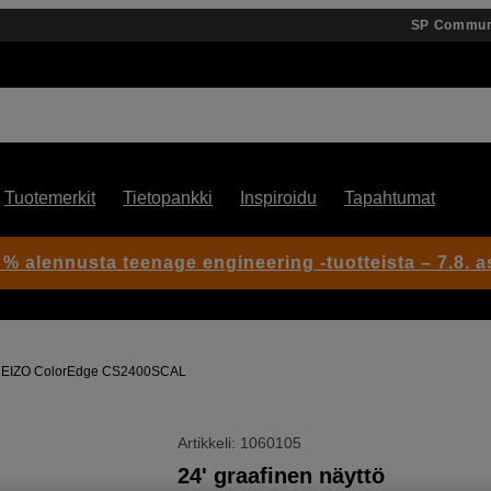
SP Commun
Tuotemerkit
Tietopankki
Inspiroidu
Tapahtumat
 % alennusta teenage engineering -tuotteista – 7.8. as
EIZO ColorEdge CS2400SCAL
Artikkeli: 1060105
24' graafinen näyttö