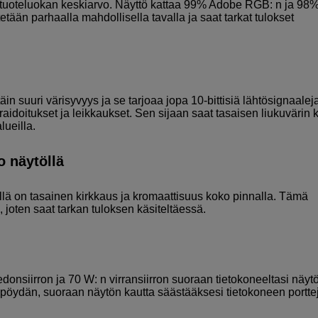
tuoteluokan keskiarvo. Näyttö kattaa 99% Adobe RGB: n ja 98
etään parhaalla mahdollisella tavalla ja saat tarkat tulokset
n suuri värisyvyys ja se tarjoaa jopa 10-bittisiä lähtösignaalej
 raidoitukset ja leikkaukset. Sen sijaan saat tasaisen liukuvärin 
lueilla.
o näytöllä
öillä on tasainen kirkkaus ja kromaattisuus koko pinnalla. Tämä
ä, joten saat tarkan tuloksen käsiteltäessä.
donsiirron ja 70 W: n virransiirron suoraan tietokoneeltasi näytö
irtopöydän, suoraan näytön kautta säästääksesi tietokoneen portte