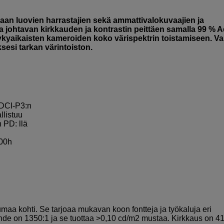
n luovien harrastajien sekä ammattivalokuvaajien ja
sa johtavan kirkkauden ja kontrastin peittäen samalla 99 % 
nykyaikaisten kameroiden koko värispektrin toistamiseen. Val
sesi tarkan värintoiston.
 DCI-P3:n
llistuu
 PD: llä
000h
maa kohti. Se tarjoaa mukavan koon fontteja ja työkaluja eri
hde on 1350:1 ja se tuottaa >0,10 cd/m2 mustaa. Kirkkaus on 4