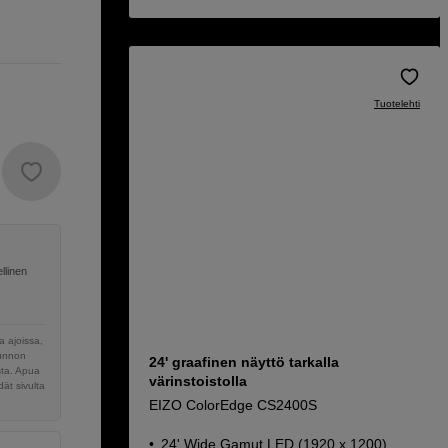
Tuotelehti
llinen
 ajoissa,
sunnon
24' graafinen näyttö tarkalla
sta. Apua
värinstoistolla
ät sivulta
EIZO ColorEdge CS2400S
24' Wide Gamut LED (1920 x 1200)