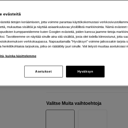
kalibrointilaitteella
EIZO
ColorEdge CS2400SCAL
 evästeitä
steitä tietojen keräämiseen, jotta voimme parantaa käyttökokemustasi verkkosivustollamm
että, mukauttaa sisältöä ja näyttää asiaankuuluvaa yksilöllistä markkinointia. Nämä evästeet 
Verkkokauppa
:
Varastossa
kopuolisten kumppaneidemme kuten Googlen evästeitä, joiden kanssa jaamme tietoja markkin
si. Tavoitteemme on näyttää sinulle aina sitä sisältöä, josta olet todella kiinnostunut, jotta s
Helsingin myymälä
:
Varastotilanne
ostokokemuksen verkkokaupassa. Napsauttamalla "Hyväksyn" voimme jatkossakin tarjota si
ja henkilökohtaisia tarjouksia, jotka on räätälöity juuri sinulle. Voit tietysti muuttaa asetuksiasi 
24' Wide Gamut LED (1920 x 1200)
iitä, kuinka käsittelemme
99 % Adobe RGB ja 98 % DCI-P3
Yhteensopiva Applen M:n kanssa
Asetukset
Hyväksyn
Lisää tietoa
Valitse Muita vaihtoehtoja