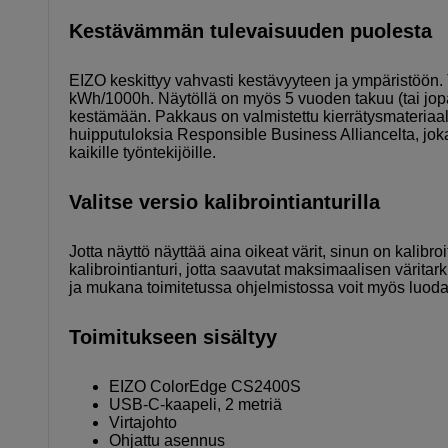
Kestävämmän tulevaisuuden puolesta
EIZO keskittyy vahvasti kestävyyteen ja ympäristöön
kWh/1000h. Näytöllä on myös 5 vuoden takuu (tai jopa 3
kestämään. Pakkaus on valmistettu kierrätysmateriaal
huipputuloksia Responsible Business Alliancelta, joka
kaikille työntekijöille.
Valitse versio kalibrointianturilla
Jotta näyttö näyttää aina oikeat värit, sinun on kalibro
kalibrointianturi, jotta saavutat maksimaalisen värit
ja mukana toimitetussa ohjelmistossa voit myös luoda 
Toimitukseen sisältyy
EIZO ColorEdge CS2400S
USB-C-kaapeli, 2 metriä
Virtajohto
Ohjattu asennus