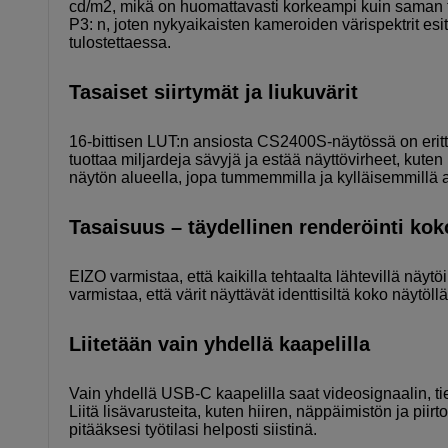
cd/m2, mikä on huomattavasti korkeampi kuin saman 
P3: n, joten nykyaikaisten kameroiden värispektrit esit
tulostettaessa.
Tasaiset siirtymät ja liukuvärit
16-bittisen LUT:n ansiosta CS2400S-näytössä on erittäi
tuottaa miljardeja sävyjä ja estää näyttövirheet, kuten
näytön alueella, jopa tummemmilla ja kylläisemmillä a
Tasaisuus – täydellinen renderöinti kok
EIZO varmistaa, että kaikilla tehtaalta lähtevillä näyt
varmistaa, että värit näyttävät identtisiltä koko näytöll
Liitetään vain yhdellä kaapelilla
Vain yhdellä USB-C kaapelilla saat videosignaalin, tie
Liitä lisävarusteita, kuten hiiren, näppäimistön ja pi
pitääksesi työtilasi helposti siistinä.