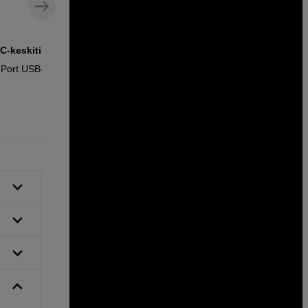
C-keskitin
USB-C – USB-C -kaapeli, 1,5 m
 Port USB-C
MicroConnect USB-C - C 3.2 Gen 2 100W
Cable 1,5m
29
EUR