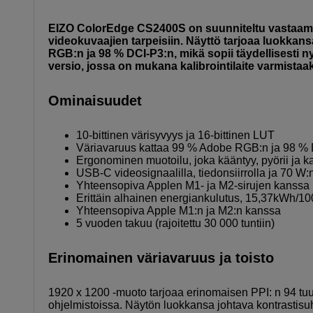
EIZO ColorEdge CS2400S on suunniteltu vastaamaa
videokuvaajien tarpeisiin. Näyttö tarjoaa luokkan
RGB:n ja 98 % DCI-P3:n, mikä sopii täydellisesti 
versio, jossa on mukana kalibrointilaite varmistaak
Ominaisuudet
10-bittinen värisyvyys ja 16-bittinen LUT
Väriavaruus kattaa 99 % Adobe RGB:n ja 98 %
Ergonominen muotoilu, joka kääntyy, pyörii ja ka
USB-C videosignaalilla, tiedonsiirrolla ja 70 W:n
Yhteensopiva Applen M1- ja M2-sirujen kanssa
Erittäin alhainen energiankulutus, 15,37kWh/1
Yhteensopiva Apple M1:n ja M2:n kanssa
5 vuoden takuu (rajoitettu 30 000 tuntiin)
Erinomainen väriavaruus ja toisto
1920 x 1200 -muoto tarjoaa erinomaisen PPI: n 94 tuu
ohjelmistoissa. Näytön luokkansa johtava kontrastisu