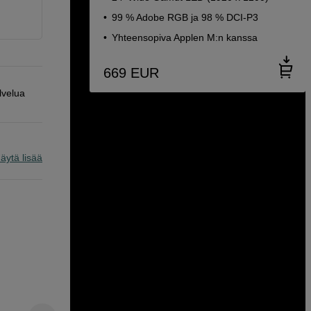
99 % Adobe RGB ja 98 % DCI-P3
Yhteensopiva Applen M:n kanssa
669
EUR
lvelua
äytä lisää