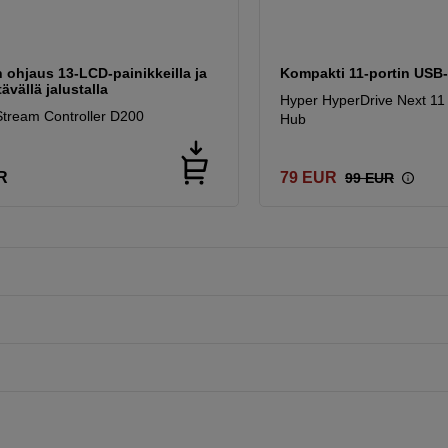
n ohjaus 13-LCD-painikkeilla ja
Kompakti 11-portin USB-
ävällä jalustalla
Hyper HyperDrive Next 11
Stream Controller D200
Hub
R
79
EUR
99
EUR