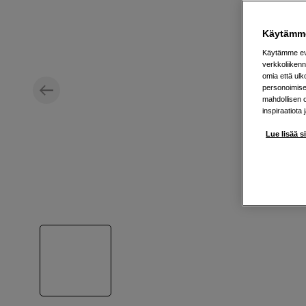
Käytämme
Käytämme evä
verkkoliikenn
omia että ul
personoimisek
mahdollisen 
inspiraatiota 
Lue lisää s