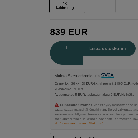
inkl.
kalibrering
839
EUR
Määrä
Lisää ostoskoriin
Maksa Svea-erämaksulla
Esimerkki: 36 kk, 30 EUR/kk, yhteensä 1 085 EUR, tode
vuosikorko 19,07 %
Avausmaksu 5 EUR, laskutusmaksu 0 EUR/kk lisäksi
Lainaaminen maksaa!
Jos et pysty maksamaan velkaa
saatat saada maksuhäiriömerkinnän. Se voi vaikeuttaa a
vuokraamista, liittymien tekemistä ja uusien lainojen saami
saat kuntasi talous- ja velkaneuvonnasta. Yhteystiedot löyd
kkv.fi (avautuu uuteen välilehteen)