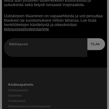
tietoa alan johtavien tuotemerkkien kuulumisista ja
uutuuksista sekä tietysti runsaasti inspiraatiota.
Uutiskirjeen tilaaminen on vapaaehtoista ja voit peruuttaa
tilauksen tai suostumuksesi milloin tahansa. Lue lisää
henkilötietojen käsittelystä ja oikeuksistasi
tietosuojaselosteestamme
.
Sähköposti
TILAA
Asiakaspalvelu
Asiakaspalvelu
Ostoehdot
Toimitustavat
Reklamaatiot ja huoltotapaukset