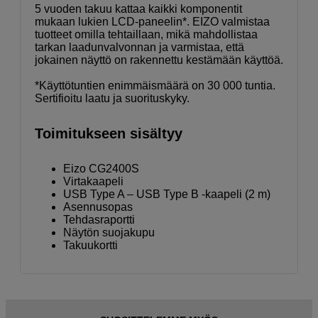
5 vuoden takuu kattaa kaikki komponentit
mukaan lukien LCD-paneelin*. EIZO valmistaa
tuotteet omilla tehtaillaan, mikä mahdollistaa
tarkan laadunvalvonnan ja varmistaa, että
jokainen näyttö on rakennettu kestämään käyttöä.
*Käyttötuntien enimmäismäärä on 30 000 tuntia.
Sertifioitu laatu ja suorituskyky.
Toimitukseen sisältyy
Eizo CG2400S
Virtakaapeli
USB Type A – USB Type B -kaapeli (2 m)
Asennusopas
Tehdasraportti
Näytön suojakupu
Takuukortti