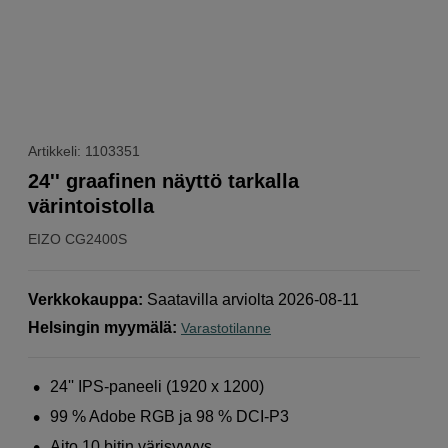
Artikkeli: 1103351
24'' graafinen näyttö tarkalla
värintoistolla
EIZO
CG2400S
Verkkokauppa
:
Saatavilla arviolta 2026-08-11
Helsingin myymälä
:
Varastotilanne
24'' IPS-paneeli (1920 x 1200)
99 % Adobe RGB ja 98 % DCI-P3
Aito 10 bitin värisyvyys