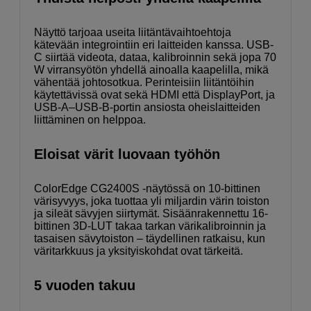
Näyttö tarjoaa useita liitäntävaihtoehtoja
kätevään integrointiin eri laitteiden kanssa. USB-
C siirtää videota, dataa, kalibroinnin sekä jopa 70
W virransyötön yhdellä ainoalla kaapelilla, mikä
vähentää johtosotkua. Perinteisiin liitäntöihin
käytettävissä ovat sekä HDMI että DisplayPort, ja
USB-A–USB-B-portin ansiosta oheislaitteiden
liittäminen on helppoa.
Eloisat värit luovaan työhön
ColorEdge CG2400S -näytössä on 10-bittinen
värisyvyys, joka tuottaa yli miljardin värin toiston
ja sileät sävyjen siirtymät. Sisäänrakennettu 16-
bittinen 3D-LUT takaa tarkan värikalibroinnin ja
tasaisen sävytoiston – täydellinen ratkaisu, kun
väritarkkuus ja yksityiskohdat ovat tärkeitä.
5 vuoden takuu