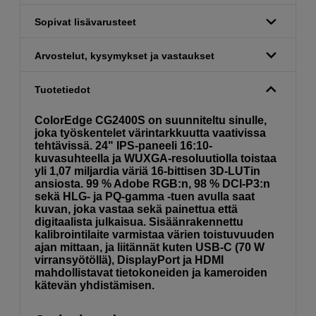
Sopivat lisävarusteet
Arvostelut, kysymykset ja vastaukset
Tuotetiedot
ColorEdge CG2400S on suunniteltu sinulle,
joka työskentelet värintarkkuutta vaativissa
tehtävissä. 24" IPS-paneeli 16:10-
kuvasuhteella ja WUXGA-resoluutiolla toistaa
yli 1,07 miljardia väriä 16-bittisen 3D-LUTin
ansiosta. 99 % Adobe RGB:n, 98 % DCI-P3:n
sekä HLG- ja PQ-gamma -tuen avulla saat
kuvan, joka vastaa sekä painettua että
digitaalista julkaisua. Sisäänrakennettu
kalibrointilaite varmistaa värien toistuvuuden
ajan mittaan, ja liitännät kuten USB-C (70 W
virransyötöllä), DisplayPort ja HDMI
mahdollistavat tietokoneiden ja kameroiden
kätevän yhdistämisen.