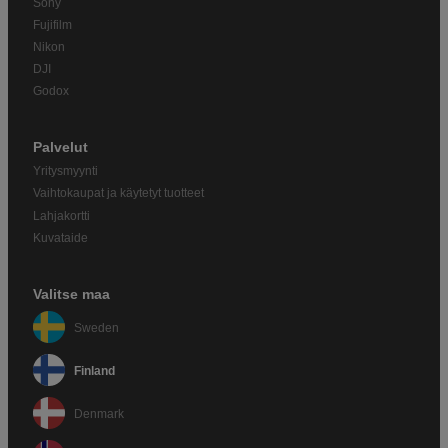
Sony
Fujifilm
Nikon
DJI
Godox
Palvelut
Yritysmyynti
Vaihtokaupat ja käytetyt tuotteet
Lahjakortti
Kuvataide
Valitse maa
Sweden
Finland
Denmark