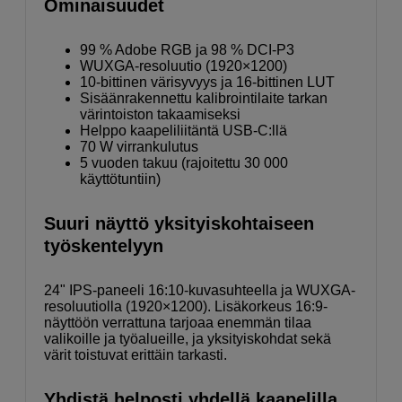
Ominaisuudet
99 % Adobe RGB ja 98 % DCI-P3
WUXGA-resoluutio (1920×1200)
10-bittinen värisyvyys ja 16-bittinen LUT
Sisäänrakennettu kalibrointilaite tarkan
värintoiston takaamiseksi
Helppo kaapeliliitäntä USB-C:llä
70 W virrankulutus
5 vuoden takuu (rajoitettu 30 000
käyttötuntiin)
Suuri näyttö yksityiskohtaiseen
työskentelyyn
24" IPS-paneeli 16:10-kuvasuhteella ja WUXGA-
resoluutiolla (1920×1200). Lisäkorkeus 16:9-
näyttöön verrattuna tarjoaa enemmän tilaa
valikoille ja työalueille, ja yksityiskohdat sekä
värit toistuvat erittäin tarkasti.
Yhdistä helposti yhdellä kaapelilla