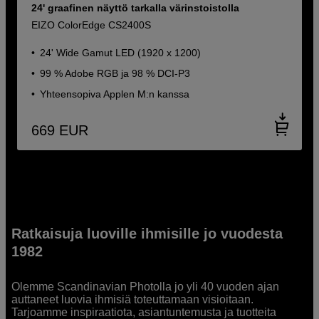
24' graafinen näyttö tarkalla värinstoistolla
EIZO ColorEdge CS2400S
24' Wide Gamut LED (1920 x 1200)
99 % Adobe RGB ja 98 % DCI-P3
Yhteensopiva Applen M:n kanssa
669
EUR
Ratkaisuja luoville ihmisille jo vuodesta
1982
Olemme Scandinavian Photolla jo yli 40 vuoden ajan
auttaneet luovia ihmisiä toteuttamaan visioitaan.
Tarjoamme inspiraatiota, asiantuntemusta ja tuotteita