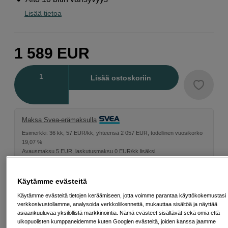
Lisää tietoa
1 589
EUR
Määrä
Lisää ostoskoriin
Maksa Svea-erämaksulla
Esimerkki: 36 kk, 57 EUR/kk, yhteensä 2 057 EUR, todellinen vuosikorko
19,07 %
Avausmaksu 5 EUR, laskutusmaksu 0 EUR/kk lisäksi
Lainaaminen maksaa!
Jos et pysty maksamaan velkaa ajoissa, saatat
saada maksuhäiriömerkinnän. Se voi vaikeuttaa asunnon vuokraamista,
Käytämme evästeitä
liittymien tekemistä ja uusien lainojen saamista. Apua saat kuntasi talous- ja
velkaneuvonnasta. Yhteystiedot löydät sivulta
kkv.fi (avautuu uuteen
Käytämme evästeitä tietojen keräämiseen, jotta voimme parantaa käyttökokemustasi
välilehteen)
verkkosivustollamme, analysoida verkkoliikennettä, mukauttaa sisältöä ja näyttää
asiaankuuluvaa yksilöllistä markkinointia. Nämä evästeet sisältävät sekä omia että
ulkopuolisten kumppaneidemme kuten Googlen evästeitä, joiden kanssa jaamme
Energialuokka