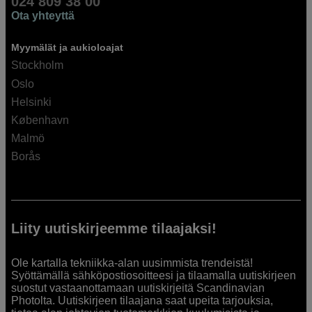
024 809 38 00
Ota yhteyttä
Myymälät ja aukioloajat
Stockholm
Oslo
Helsinki
København
Malmö
Borås
Liity uutiskirjeemme tilaajaksi!
Ole kartalla tekniikka-alan uusimmista trendeistä!
Syöttämällä sähköpostiosoitteesi ja tilaamalla uutiskirjeen
suostut vastaanottamaan uutiskirjeitä Scandinavian
Photolta. Uutiskirjeen tilaajana saat upeita tarjouksia,