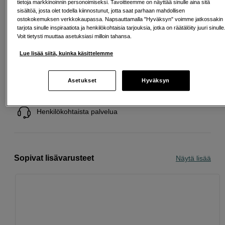
tietoja markkinoinnin personoimiseksi. Tavoitteemme on näyttää sinulle aina sitä
sisältöä, josta olet todella kiinnostunut, jotta saat parhaan mahdollisen
Tuotelehti
ostokokemuksen verkkokaupassa. Napsauttamalla "Hyväksyn" voimme jatkossakin
tarjota sinulle inspiraatiota ja henkilökohtaisia tarjouksia, jotka on räätälöity juuri sinulle
Voit tietysti muuttaa asetuksiasi milloin tahansa.
Lue lisää siitä, kuinka käsittelemme
Ilmainen toimitus yli 200 EUR ostoksille
Asetukset
Hyväksyn
Osta nyt ja maksa myöhemmin
Henkilökohtaista palvelua
Sopivat lisävarusteet
Näytä lisää