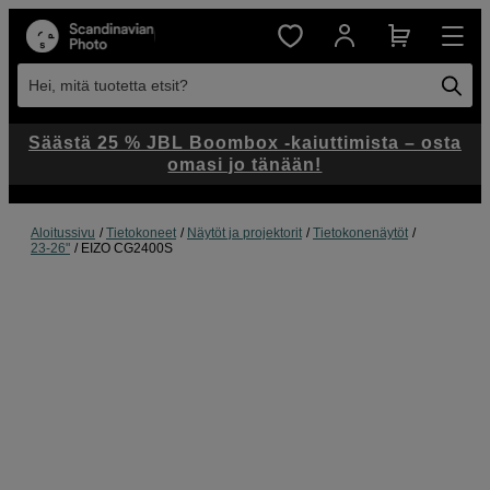
Hei, mitä tuotetta etsit?
Säästä 25 % JBL Boombox -kaiuttimista – osta
omasi jo tänään!
Aloitussivu
Tietokoneet
Näytöt ja projektorit
Tietokonenäytöt
23-26"
EIZO CG2400S