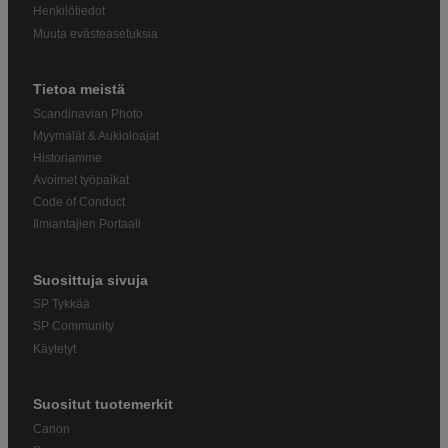
Henkilötiedot
Muuta evästeasetuksia
Tietoa meistä
Scandinavian Photo
Myymälät & Aukioloajat
Historiamme
Avoimet työpaikat
Code of Conduct
Ilmiantajien Portaali
Suosittuja sivuja
SP Tykkää
SP Community
Käytetyt
Suositut tuotemerkit
Canon