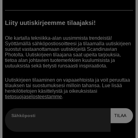
Liity uutiskirjeemme tilaajaksi!
Ole kartalla tekniikka-alan uusimmista trendeistä!
Syöttämällä sähköpostiosoitteesi ja tilaamalla uutiskirjeen
suostut vastaanottamaan uutiskirjeitä Scandinavian
Photolta. Uutiskirjeen tilaajana saat upeita tarjouksia,
tietoa alan johtavien tuotemerkkien kuulumisista ja
uutuuksista sekä tietysti runsaasti inspiraatiota.
Uutiskirjeen tilaaminen on vapaaehtoista ja voit peruuttaa
tilauksen tai suostumuksesi milloin tahansa. Lue lisää
henkilötietojen käsittelystä ja oikeuksistasi
tietosuojaselosteestamme
.
Sähköposti
TILAA