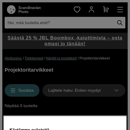
Hei, mitä tuotetta etsit?
Säästä 25 % JBL Boombox -kaiuttimista – osta
omasi jo tänään!
Aloitussivu
Tietokoneet
Näytöt ja projektorit
Projektoritarvikkeet
Projektoritarvikkeet
Suodata
Lajittele haku
:
Eniten myydyt
Näyttää 0 tuotetta
Käytämme evästeitä