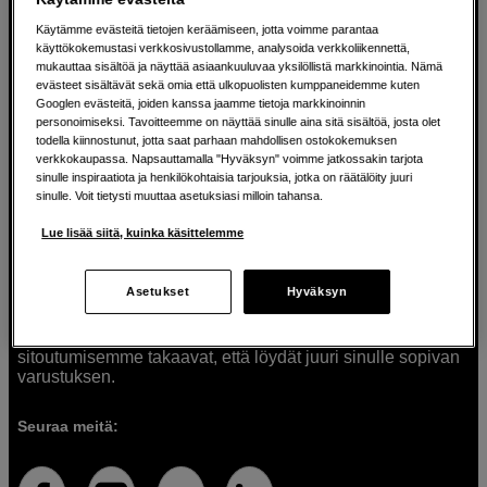
Käytämme evästeitä tietojen keräämiseen, jotta voimme parantaa
käyttökokemustasi verkkosivustollamme, analysoida verkkoliikennettä,
mukauttaa sisältöä ja näyttää asiaankuuluvaa yksilöllistä markkinointia. Nämä
Ratkaisuja luoville ihmisille jo vuodesta
evästeet sisältävät sekä omia että ulkopuolisten kumppaneidemme kuten
1982
Googlen evästeitä, joiden kanssa jaamme tietoja markkinoinnin
personoimiseksi. Tavoitteemme on näyttää sinulle aina sitä sisältöä, josta olet
todella kiinnostunut, jotta saat parhaan mahdollisen ostokokemuksen
verkkokaupassa. Napsauttamalla "Hyväksyn" voimme jatkossakin tarjota
Olemme Scandinavian Photolla jo yli 40 vuoden ajan
sinulle inspiraatiota ja henkilökohtaisia tarjouksia, jotka on räätälöity juuri
auttaneet luovia ihmisiä toteuttamaan visioitaan.
sinulle. Voit tietysti muuttaa asetuksiasi milloin tahansa.
Tarjoamme inspiraatiota, asiantuntemusta ja tuotteita
muun muassa valokuvauksen, äänen, videokuvauksen ja
Lue lisää siitä, kuinka käsittelemme
teknologian tarpeisiin. Palvelemme myös elokuvan,
musiikin ja taiteen harrastajia. Oikeilla työkaluilla ideat
muuttuvat todellisuudeksi. Autamme sinua valitsemaan
Asetukset
Hyväksyn
tuotteet, jotka vastaavat tarpeitasi. Tarjoamme
korkealaatuisten tuotteiden lisäksi myös henkilökohtaista
ja asiantuntevaa palvelua. Asiantuntemuksemme ja
sitoutumisemme takaavat, että löydät juuri sinulle sopivan
varustuksen.
Seuraa meitä: