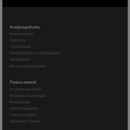
Asiakaspalvelu
Asiakaspalvelu
Ostoehdot
Toimitustavat
Reklamaatiot ja huoltotapaukset
Henkilötiedot
Muuta evästeasetuksia
Tietoa meistä
Scandinavian Photo
Myymälät & Aukioloajat
Historiamme
Avoimet työpaikat
Code of Conduct
Ilmiantajien Portaali