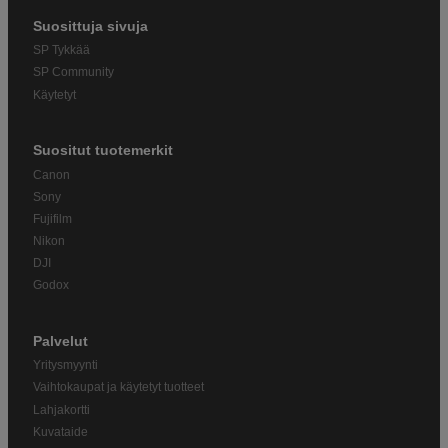
Suosittuja sivuja
SP Tykkää
SP Community
Käytetyt
Suositut tuotemerkit
Canon
Sony
Fujifilm
Nikon
DJI
Godox
Palvelut
Yritysmyynti
Vaihtokaupat ja käytetyt tuotteet
Lahjakortti
Kuvataide