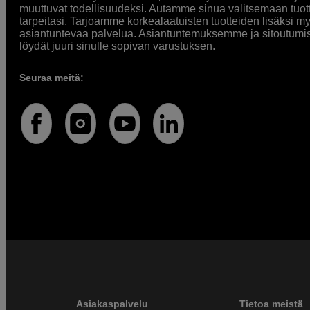
muuttuvat todellisuudeksi. Autamme sinua valitsemaan tuott
tarpeitasi. Tarjoamme korkealaatuisten tuotteiden lisäksi m
asiantuntevaa palvelua. Asiantuntemuksemme ja sitoutumi
löydät juuri sinulle sopivan varustuksen.
Seuraa meitä:
Asiakaspalvelu
Tietoa meistä