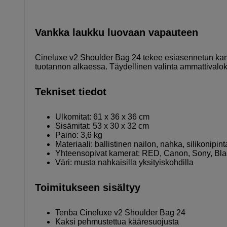
Vankka laukku luovaan vapauteen
Cineluxe v2 Shoulder Bag 24 tekee esiasennetun kame
tuotannon alkaessa. Täydellinen valinta ammattivalokuv
Tekniset tiedot
Ulkomitat: 61 x 36 x 36 cm
Sisämitat: 53 x 30 x 32 cm
Paino: 3,6 kg
Materiaali: ballistinen nailon, nahka, silikonipi
Yhteensopivat kamerat: RED, Canon, Sony, Bl
Väri: musta nahkaisilla yksityiskohdilla
Toimitukseen sisältyy
Tenba Cineluxe v2 Shoulder Bag 24
Kaksi pehmustettua kääresuojusta