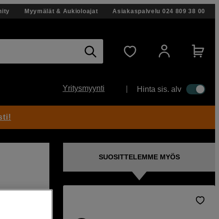
ity
Myymälät & Aukioloajat
Asiakaspalvelu
024 809 38 00
Yritysmyynti
Hinta sis. alv
ti!
SUOSITTELEMME MYÖS
le –