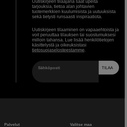
Uutiskirjeen tilaajana saat upeita
tarjouksia, tietoa alan johtavien
tuotemerkkien kuulumisista ja uutuuksista
sekä tietysti runsaasti inspiraatiota.
Uutiskirjeen tilaaminen on vapaaehtoista ja
voit peruuttaa tilauksen tai suostumuksesi
milloin tahansa. Lue lisää henkilötietojen
käsittelystä ja oikeuksistasi
tietosuojaselosteestamme
.
Sähköposti
TILAA
Palvelut
Valitse maa