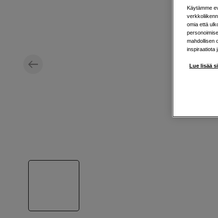
Käytämme evä
verkkoliikenn
omia että ul
personoimisek
mahdollisen 
inspiraatiota 
Lue lisää s