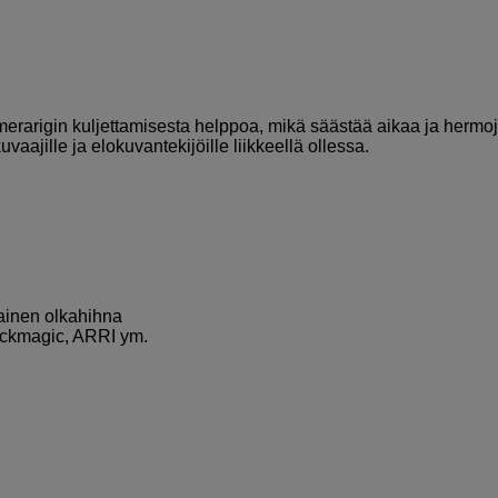
rarigin kuljettamisesta helppoa, mikä säästää aikaa ja hermo
aajille ja elokuvantekijöille liikkeellä ollessa.
ntainen olkahihna
ackmagic, ARRI ym.