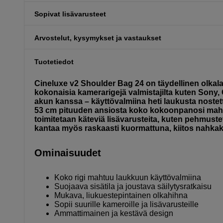
Sopivat lisävarusteet
Arvostelut, kysymykset ja vastaukset
Tuotetiedot
Cineluxe v2 Shoulder Bag 24 on täydellinen olka
kokonaisia kamerarigejä valmistajilta kuten Sony,
akun kanssa – käyttövalmiina heti laukusta nostet
53 cm pituuden ansiosta koko kokoonpanosi mahtu
toimitetaan käteviä lisävarusteita, kuten pehmuste
kantaa myös raskaasti kuormattuna, kiitos nahkak
Ominaisuudet
Koko rigi mahtuu laukkuun käyttövalmiina
Suojaava sisätila ja joustava säilytysratkaisu
Mukava, liukuestepintainen olkahihna
Sopii suurille kameroille ja lisävarusteille
Ammattimainen ja kestävä design