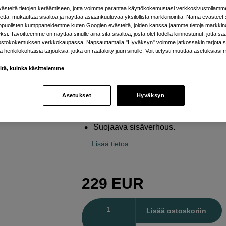
avautuu kuin lääkärinlaukku
steitä tietojen keräämiseen, jotta voimme parantaa käyttökokemustasi verkkosivustollamm
että, mukauttaa sisältöä ja näyttää asiaankuuluvaa yksilöllistä markkinointia. Nämä evästeet 
Tenba
Cineluxe v2 Shoulder Bag 24 Black
kopuolisten kumppaneidemme kuten Googlen evästeitä, joiden kanssa jaamme tietoja markkin
si. Tavoitteemme on näyttää sinulle aina sitä sisältöä, josta olet todella kiinnostunut, jotta s
ostokokemuksen verkkokaupassa. Napsauttamalla "Hyväksyn" voimme jatkossakin tarjota si
ja henkilökohtaisia tarjouksia, jotka on räätälöity juuri sinulle. Voit tietysti muuttaa asetuksiasi 
Verkkokauppa
:
Varastossa
Helsingin myymälä
:
Varastotilanne
iitä, kuinka käsittelemme
Asetukset
Tilavuus 51 litraa.
Hyväksyn
Koko rigi mahtuu sisään.
Suojaava sisäverhous.
Lisää tietoa
229
EUR
Määrä
Lisää ostoskoriin