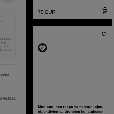
70
EUR
nen
 ajoissa,
sunnon
sta. Apua
ät sivulta
lvelua
äytä lisää
Monipuolinen reppu kamerarunkojen,
objektiivien tai dronejen kuljetukseen