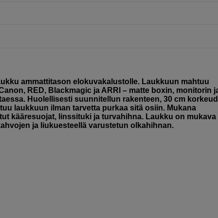
laukku ammattitason elokuvakalustolle. Laukkuun mahtuu
 Canon, RED, Blackmagic ja ARRI – matte boxin, monitorin j
taessa. Huolellisesti suunnitellun rakenteen, 30 cm korkeud
u laukkuun ilman tarvetta purkaa sitä osiin. Mukana
tut kääresuojat, linssituki ja turvahihna. Laukku on mukava
ahvojen ja liukuesteellä varustetun olkahihnan.