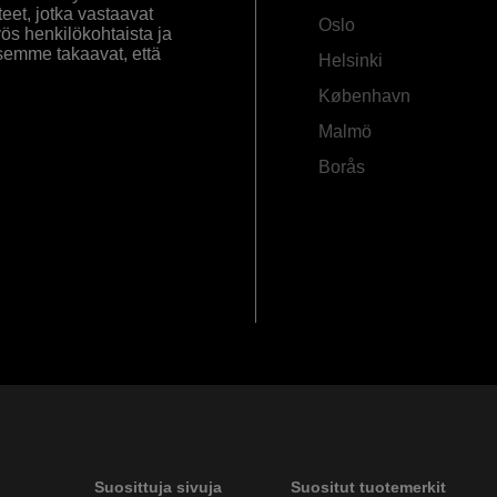
eet, jotka vastaavat
Oslo
yös henkilökohtaista ja
semme takaavat, että
Helsinki
København
Malmö
Borås
Suosittuja sivuja
Suositut tuotemerkit