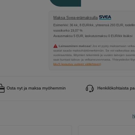
Maksa Svea-erämaksulla
Esimerkki: 36 kk, 8 EUR/kk, yhteensä 293 EUR, todelli
vuosikorko 19,07 %
Avausmaksu 5 EUR, laskutusmaksu 0 EUR/kk lisäksi
Lainaaminen maksaa!
Jos et pysty maksamaan velkaa
saatat saada maksuhäiriömerkinnän. Se voi vaikeuttaa a
vuokraamista, liittymien tekemistä ja uusien lainojen saami
saat kuntasi talous- ja velkaneuvonnasta. Yhteystiedot löyd
kkv.fi (avautuu uuteen välilehteen)
Osta nyt ja maksa myöhemmin
Henkilökohtaista pa
N