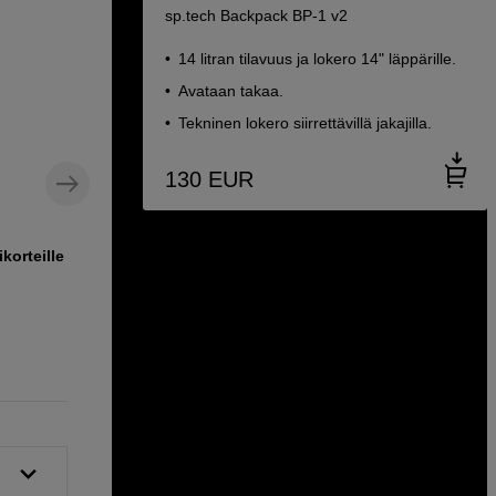
sp.tech Backpack BP-1 v2
14 litran tilavuus ja lokero 14" läppärille.
Avataan takaa.
Tekninen lokero siirrettävillä jakajilla.
130
EUR
korteille ja
Säilytyskotelo tekniikalle ja
lisävarusteille
sp.tech Boxy Organiser L Green
26
EUR