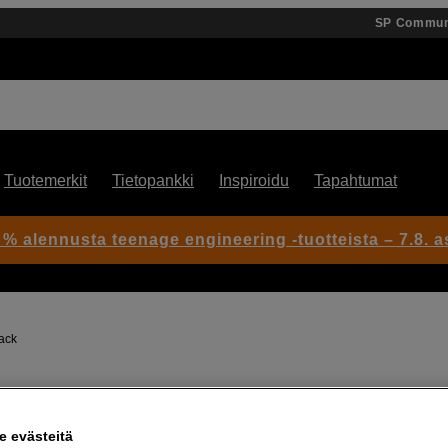
SP Commun
Tuotemerkit
Tietopankki
Inspiroidu
Tapahtumat
 % alennusta teenage engineering -tuotteista – 7.8. as
ack
Artikkeli: 1103119
Laukku videokameralle ja rigil
 evästeitä