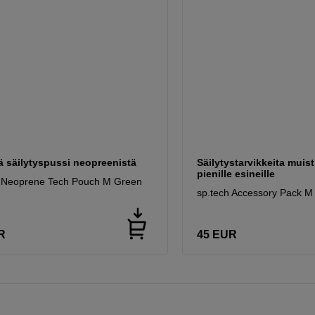
 säilytyspussi neopreenistä
Säilytystarvikkeita muisti
pienille esineille
h Neoprene Tech Pouch M Green
sp.tech Accessory Pack M
R
45
EUR