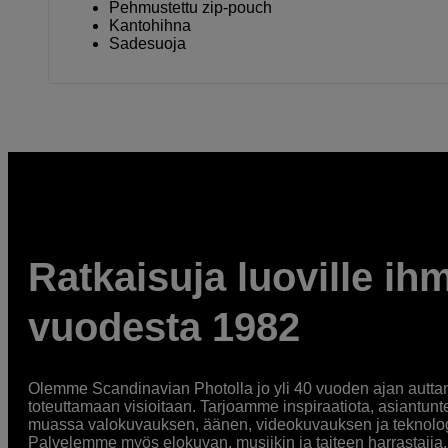
Pehmustettu zip-pouch
Kantohihna
Sadesuoja
Ratkaisuja luoville ihm
vuodesta 1982
Olemme Scandinavian Photolla jo yli 40 vuoden ajan auttan
toteuttamaan visioitaan. Tarjoamme inspiraatiota, asiantunt
muassa valokuvauksen, äänen, videokuvauksen ja teknologi
Palvelemme myös elokuvan, musiikin ja taiteen harrastajia. O