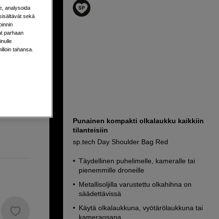
e, analysoida
sisältävät sekä
oinnin
aat parhaan
nulle
milloin tahansa.
Punainen kompakti olkalaukku kaikkiin
tilanteisiin
sp.tech Day Shoulder Bag Red
Täydellinen puhelimelle, kameralle tai
pienemmille droneille
Metallisoljilla varustettu olkahihna on
säädettävissä
Käytä olkalaukkuna, vyötärölaukkuna tai
kameraosana