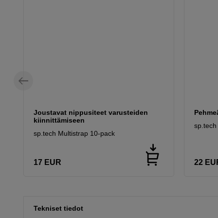
Joustavat nippusiteet varusteiden
Pehmeä
kiinnittämiseen
sp.tec
sp.tech Multistrap 10-pack
17
EUR
22
EU
Tekniset tiedot