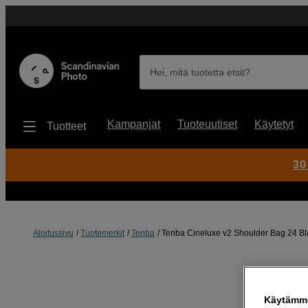
Hei, mitä tuotetta etsit?
Kampanjat
Tuoteuutiset
Käytetyt
Tuotteet
30
Aloitussivu
Tuotemerkit
Tenba
Tenba Cineluxe v2 Shoulder Bag 24 Bl
Käytämme