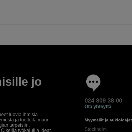
isille jo
024 809 38 00
Ota yhteyttä
eet luovia ihmisiä
emusta ja tuotteita muun
Myymälät ja aukioloajat
an tarpeisiin.
Stockholm
ikeilla työkaluilla ideat