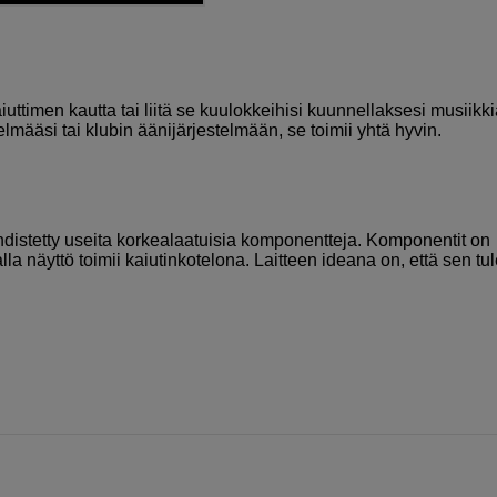
n
ttimen kautta tai liitä se kuulokkeihisi kuunnellaksesi musiikki
telmääsi tai klubin äänijärjestelmään, se toimii yhtä hyvin.
yhdistetty useita korkealaatuisia komponentteja. Komponentit on
lla näyttö toimii kaiutinkotelona. Laitteen ideana on, että sen tu