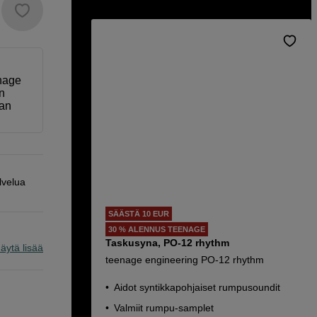
enage
n
uan
lvelua
SÄÄSTÄ 10 EUR
30 % ALENNUS TEENAGE
Taskusyna, PO-12 rhythm
äytä lisää
teenage engineering PO-12 rhythm
Aidot syntikkapohjaiset rumpusoundit
Valmiit rumpu-samplet