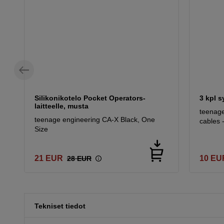
Silikonikotelo Pocket Operators-
3 kpl s
laitteelle, musta
teenag
teenage engineering CA-X Black, One
cables 
Size
21
EUR
10
EU
28
EUR
Tekniset tiedot