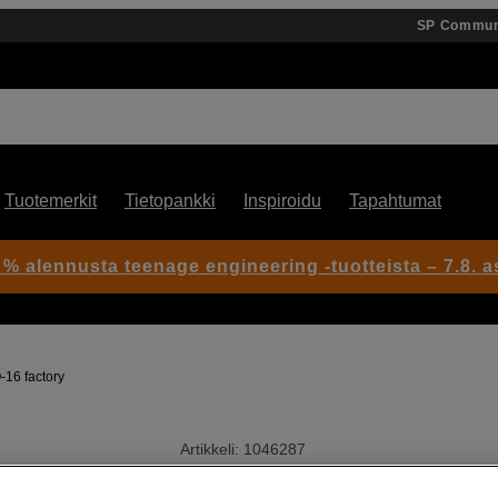
SP Commun
Tuotemerkit
Tietopankki
Inspiroidu
Tapahtumat
 % alennusta teenage engineering -tuotteista – 7.8. as
-16 factory
Artikkeli: 1046287
Taskusyna, PO-16 factory