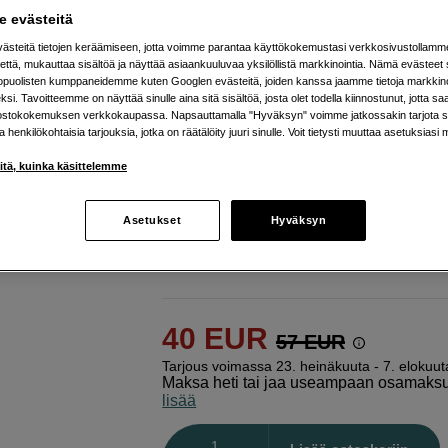
 evästeitä
teenage engineering
PO-16 factory
steitä tietojen keräämiseen, jotta voimme parantaa käyttökokemustasi verkkosivustollamm
että, mukauttaa sisältöä ja näyttää asiaankuuluvaa yksilöllistä markkinointia. Nämä evästeet 
Verkkokauppa
:
Varastossa
kopuolisten kumppaneidemme kuten Googlen evästeitä, joiden kanssa jaamme tietoja markkin
si. Tavoitteemme on näyttää sinulle aina sitä sisältöä, josta olet todella kiinnostunut, jotta s
Helsingin myymälä
:
Varastotilanne
ostokokemuksen verkkokaupassa. Napsauttamalla "Hyväksyn" voimme jatkossakin tarjota si
ja henkilökohtaisia tarjouksia, jotka on räätälöity juuri sinulle. Voit tietysti muuttaa asetuksiasi 
Useita aitoja synamoottoreita
iitä, kuinka käsittelemme
15 kpl ääni ja mikrorummut
Asetukset
Hyväksyn
16 kpl punch-in arpeggio- ja sointutyy
Lisää tietoa
40
EUR
57
EUR
Tarjous voimassa 23. heinäkuuta - 7. elokuut
Maksa heti tai jaa useampaan osamaks
lisää
Määrä