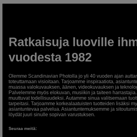
Ratkaisuja luoville ihm
vuodesta 1982
Olemme Scandinavian Photolla jo yli 40 vuoden ajan auttan
toteuttamaan visioitaan. Tarjoamme inspiraatiota, asiantunt
muassa valokuvauksen, äänen, videokuvauksen ja teknologi
Palvelemme myös elokuvan, musiikin ja taiteen harrastajia. O
muuttuvat todellisuudeksi. Autamme sinua valitsemaan tuott
tarpeitasi. Tarjoamme korkealaatuisten tuotteiden lisäksi m
asiantuntevaa palvelua. Asiantuntemuksemme ja sitoutumi
löydät juuri sinulle sopivan varustuksen.
Seuraa meitä: