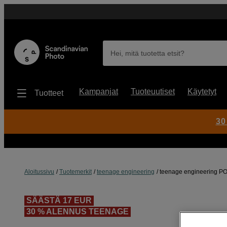
Hei, mitä tuotetta etsit?
Kampanjat
Tuoteuutiset
Käytetyt
Tuotteet
30
Aloitussivu
Tuotemerkit
teenage engineering
teenage engineering PO
SÄÄSTÄ 17 EUR
30 % ALENNUS TEENAGE