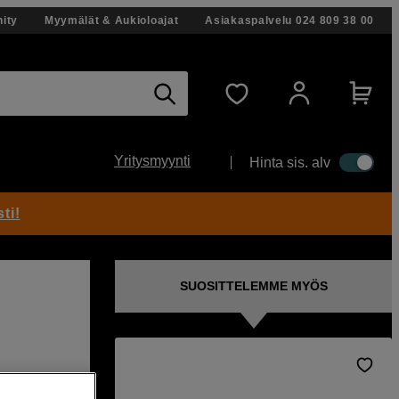
ity
Myymälät & Aukioloajat
Asiakaspalvelu
024 809 38 00
Yritysmyynti
Hinta sis. alv
ti!
SUOSITTELEMME MYÖS