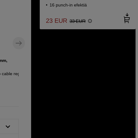
16 punch-in efektiä
23
EUR
33
EUR
 mm,
 cable reg right