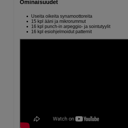
Ominaisuudet
Useita oikeita synamoottoreita
15 kpl ääni ja mikrorummut
16 kpl punch-in arpeggio- ja sointutyylit
16 kpl esiohjelmoidut patternit