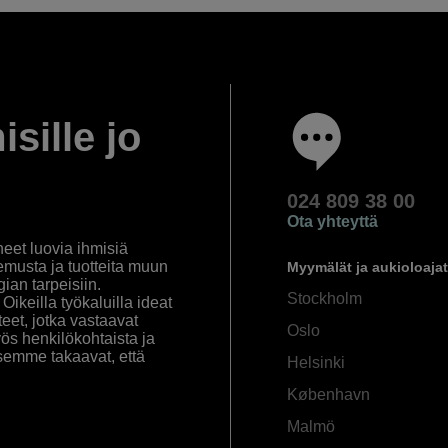
isille jo
024 809 38 00
Ota yhteyttä
eet luovia ihmisiä
emusta ja tuotteita muun
Myymälät ja aukioloajat
an tarpeisiin.
Stockholm
ikeilla työkaluilla ideat
eet, jotka vastaavat
Oslo
yös henkilökohtaista ja
semme takaavat, että
Helsinki
København
Malmö