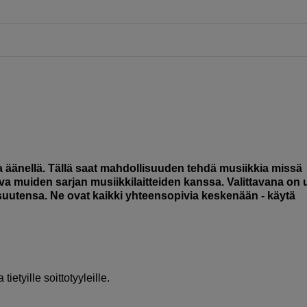
lla äänellä. Tällä saat mahdollisuuden tehdä musiikkia missä
a muiden sarjan musiikkilaitteiden kanssa. Valittavana on 
isuutensa. Ne ovat kaikki yhteensopivia keskenään - käytä
ietyille soittotyyleille.