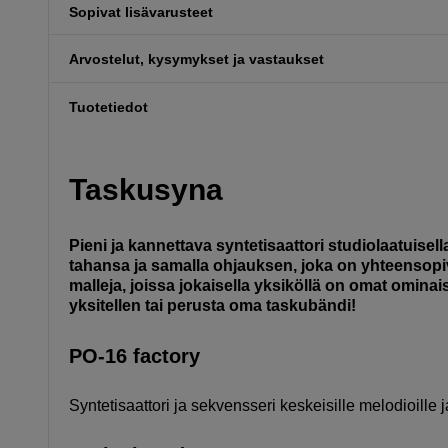
Sopivat lisävarusteet
Arvostelut, kysymykset ja vastaukset
Tuotetiedot
Taskusyna
Pieni ja kannettava syntetisaattori studiolaatuise
tahansa ja samalla ohjauksen, joka on yhteensopiv
malleja, joissa jokaisella yksiköllä on omat omina
yksitellen tai perusta oma taskubändi!
PO-16 factory
Syntetisaattori ja sekvensseri keskeisille melodioille ja t