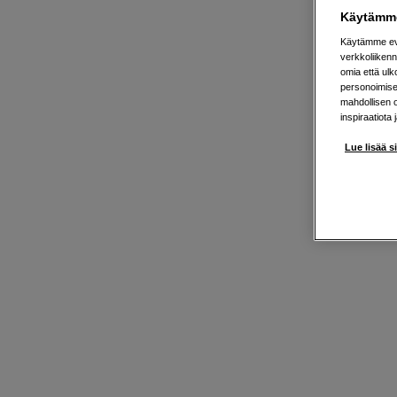
Käytämme
Käytämme evä
verkkoliikenn
omia että ul
personoimisek
mahdollisen 
inspiraatiota 
Lue lisää s