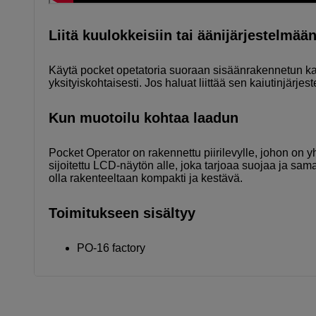
Liitä kuulokkeisiin tai äänijärjestelmää
Käytä pocket opetatoria suoraan sisäänrakennetun kaiu
yksityiskohtaisesti. Jos haluat liittää sen kaiutinjärjes
Kun muotoilu kohtaa laadun
Pocket Operator on rakennettu piirilevylle, johon on 
sijoitettu LCD-näytön alle, joka tarjoaa suojaa ja sama
olla rakenteeltaan kompakti ja kestävä.
Toimitukseen sisältyy
PO-16 factory