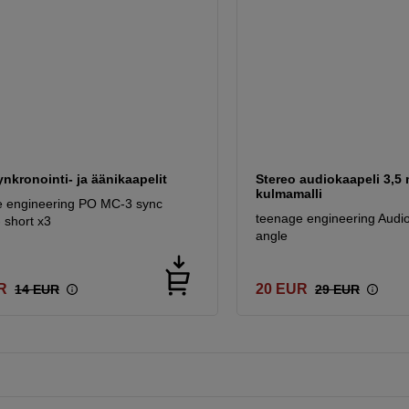
ynkronointi- ja äänikaapelit
Stereo audiokaapeli 3,5
kulmamalli
e engineering PO MC-3 sync
teenage engineering Audio
- short x3
angle
R
20
EUR
14
EUR
29
EUR