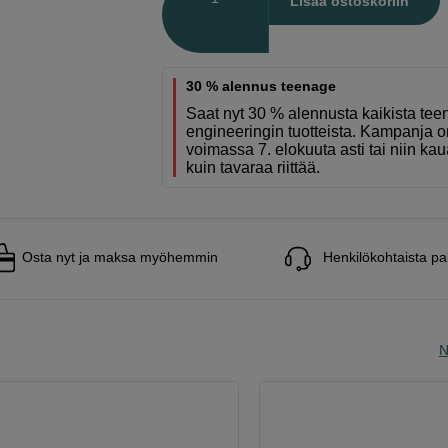
Lisää ostoskoriin
30 % alennus teenage
Saat nyt 30 % alennusta kaikista te
engineeringin tuotteista. Kampanja o
voimassa 7. elokuuta asti tai niin ka
kuin tavaraa riittää.
Osta nyt ja maksa myöhemmin
Henkilökohtaista pa
N