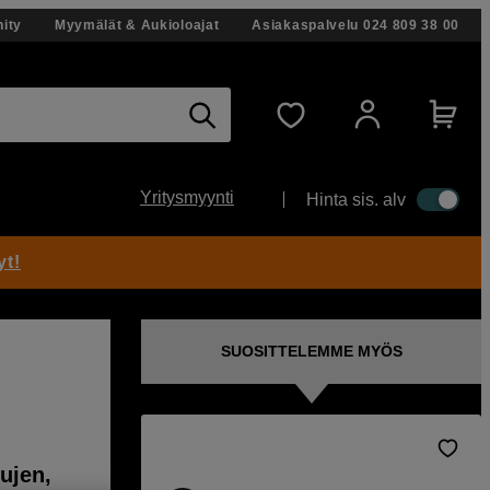
ity
Myymälät & Aukioloajat
Asiakaspalvelu
024 809 38 00
Yritysmyynti
Hinta sis. alv
yt!
SUOSITTELEMME MYÖS
kujen,