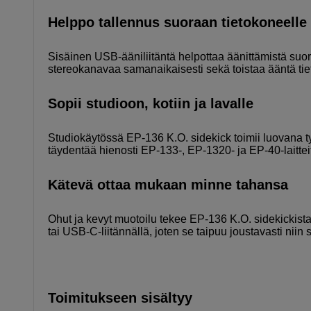
Helppo tallennus suoraan tietokoneelle
Sisäinen USB-ääniliitäntä helpottaa äänittämistä suora
stereokanavaa samanaikaisesti sekä toistaa ääntä ti
Sopii studioon, kotiin ja lavalle
Studiokäytössä EP-136 K.O. sidekick toimii luovana
täydentää hienosti EP-133-, EP-1320- ja EP-40-laittei
Kätevä ottaa mukaan minne tahansa
Ohut ja kevyt muotoilu tekee EP-136 K.O. sidekickista
tai USB-C-liitännällä, joten se taipuu joustavasti niin
Toimitukseen sisältyy