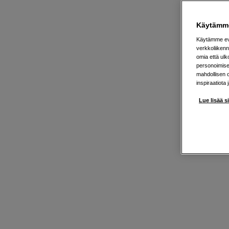
Käytämme
Käytämme evä
verkkoliikenn
omia että ul
personoimisek
mahdollisen 
inspiraatiota 
Lue lisää s