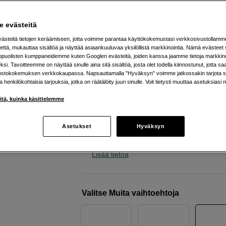
kaapeleiden ja tarvikkeiden k
teenage engineering
EP-136 K.O. sidekick d
 evästeitä
pack
steitä tietojen keräämiseen, jotta voimme parantaa käyttökokemustasi verkkosivustollamm
että, mukauttaa sisältöä ja näyttää asiaankuuluvaa yksilöllistä markkinointia. Nämä evästeet 
kopuolisten kumppaneidemme kuten Googlen evästeitä, joiden kanssa jaamme tietoja markkin
Verkkokauppa
:
Toimitusaika ei tiedoss
si. Tavoitteemme on näyttää sinulle aina sitä sisältöä, josta olet todella kiinnostunut, jotta s
ostokokemuksen verkkokaupassa. Napsauttamalla "Hyväksyn" voimme jatkossakin tarjota si
Helsingin myymälä
:
Varastotilanne
ja henkilökohtaisia tarjouksia, jotka on räätälöity juuri sinulle. Voit tietysti muuttaa asetuksiasi 
iitä, kuinka käsittelemme
Sisäänrakennettu USB-äänikortti
Mukautettava taajuuskorjain
Asetukset
Hyväksyn
Toimii akulla tai USB-C-liitännällä
Lisää tietoa
Valitse Muita vaihtoehtoja