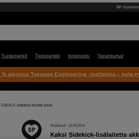
SP Commun
Tuotemerkit
Tietopankki
Inspiroidu
Tapahtumat
 % alennus Teenage Engineering -tuotteista – osta n
-136 K.O. sidekick double pack
Artikkeli: 1106304
Kaksi Sidekick-lisälaitetta ak