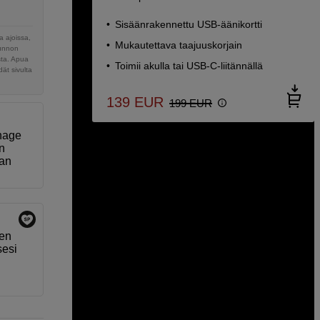
Sisäänrakennettu USB-äänikortti
 ajoissa,
Mukautettava taajuuskorjain
sunnon
sta. Apua
Toimii akulla tai USB-C-liitännällä
ät sivulta
139
EUR
199
EUR
enage
n
uan
sen
sesi