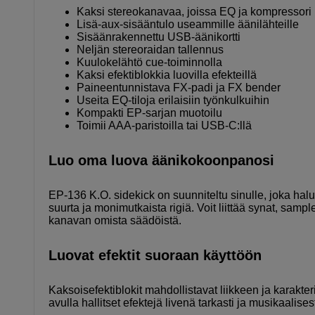
Kaksi stereokanavaa, joissa EQ ja kompressori
Lisä-aux-sisääntulo useammille äänilähteille
Sisäänrakennettu USB-äänikortti
Neljän stereoraidan tallennus
Kuulokelähtö cue-toiminnolla
Kaksi efektiblokkia luovilla efekteillä
Paineentunnistava FX-padi ja FX bender
Useita EQ-tiloja erilaisiin työnkulkuihin
Kompakti EP-sarjan muotoilu
Toimii AAA-paristoilla tai USB-C:llä
Luo oma luova äänikokoonpanosi
EP-136 K.O. sidekick on suunniteltu sinulle, joka ha
suurta ja monimutkaista rigiä. Voit liittää synat, samp
kanavan omista säädöistä.
Luovat efektit suoraan käyttöön
Kaksoisefektiblokit mahdollistavat liikkeen ja karak
avulla hallitset efektejä livenä tarkasti ja musikaalisest