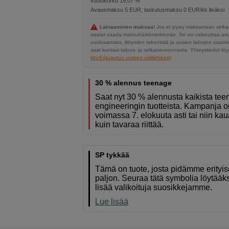
vuosikorko 19,07 %
Avausmaksu 5 EUR, laskutusmaksu 0 EUR/kk lisäksi
Lainaaminen maksaa!
Jos et pysty maksamaan velkaa
saatat saada maksuhäiriömerkinnän. Se voi vaikeuttaa a
vuokraamista, liittymien tekemistä ja uusien lainojen saami
saat kuntasi talous- ja velkaneuvonnasta. Yhteystiedot löyd
kkv.fi (avautuu uuteen välilehteen)
30 % alennus teenage
Saat nyt 30 % alennusta kaikista te
engineeringin tuotteista. Kampanja o
voimassa 7. elokuuta asti tai niin ka
kuin tavaraa riittää.
SP tykkää
Tämä on tuote, josta pidämme erityi
paljon. Seuraa tätä symbolia löytääk
lisää valikoituja suosikkejamme.
Lue lisää