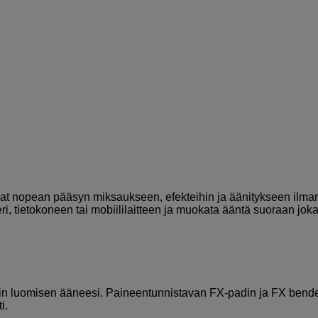
luat nopean pääsyn miksaukseen, efekteihin ja äänitykseen ilma
leri, tietokoneen tai mobiililaitteen ja muokata ääntä suoraan jok
terin luomisen ääneesi. Paineentunnistavan FX-padin ja FX bend
i.