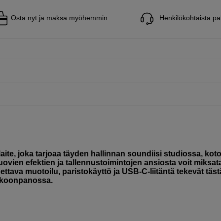
Osta nyt ja maksa myöhemmin
Henkilökohtaista pa
aite, joka tarjoaa täyden hallinnan soundiisi studiossa, kot
luovien efektien ja tallennustoimintojen ansiosta voit miksat
ettava muotoilu, paristokäyttö ja USB-C-liitäntä tekevät täst
kokoonpanossa.