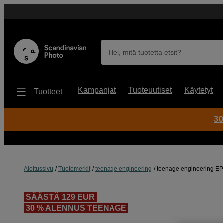
Hei, mitä tuotetta etsit?
Kampanjat
Tuoteuutiset
Käytetyt
Tuotteet
30
Aloitussivu
Tuotemerkit
teenage engineering
teenage engineering EP
SÄÄSTÄ 129 EUR
30 % ALENNUS TEENAGE