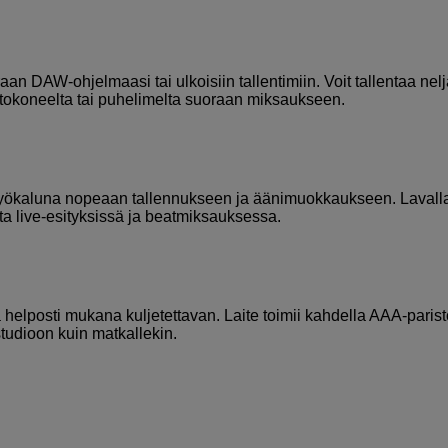
an DAW-ohjelmaasi tai ulkoisiin tallentimiin. Voit tallentaa nel
etokoneelta tai puhelimelta suoraan miksaukseen.
 työkaluna nopeaan tallennukseen ja äänimuokkaukseen. Lavall
ta live-esityksissä ja beatmiksauksessa.
 helposti mukana kuljetettavan. Laite toimii kahdella AAA-parist
 studioon kuin matkallekin.