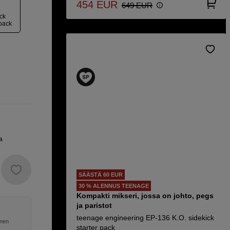
454
EUR
649
EUR
ick
pack
a
SÄÄSTÄ 60 EUR
30 % ALENNUS TEENAGE
Kompakti mikseri, jossa on johto, pegs
ja paristot
teenage engineering EP-136 K.O. sidekick
inen
starter pack