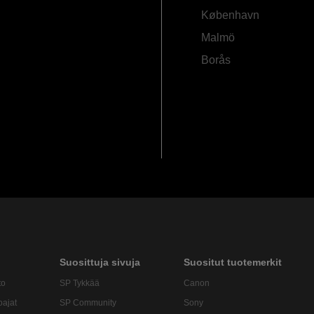
København
Malmö
Borås
Suosittuja sivuja
Suositut tuotemerkit
to
SP Tykkää
Canon
oajat
SP Community
Sony