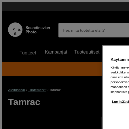
Hei, mitä tuotetta etsit?
Kampanjat
Tuoteuutiset
Käytetyt
Tuotteet
Käytämme
Käytämme evä
30
verkkoliikenn
omia että ul
personoimisek
mahdollisen 
Aloitussivu
Tuotemerkit
Tamrac
inspiraatiota 
Tamrac
Lue lisää s
Näyttää 0 tuo