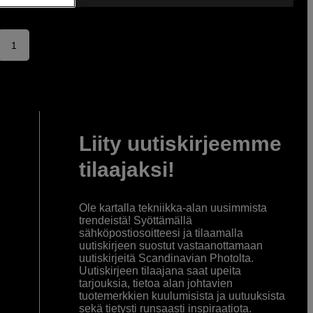
1
Liity uutiskirjeemme
tilaajaksi!
Ole kartalla tekniikka-alan uusimmista
trendeistä! Syöttämällä
sähköpostiosoitteesi ja tilaamalla
uutiskirjeen suostut vastaanottamaan
uutiskirjeitä Scandinavian Photolta.
Uutiskirjeen tilaajana saat upeita
tarjouksia, tietoa alan johtavien
tuotemerkkien kuulumisista ja uutuuksista
sekä tietysti runsaasti inspiraatiota.