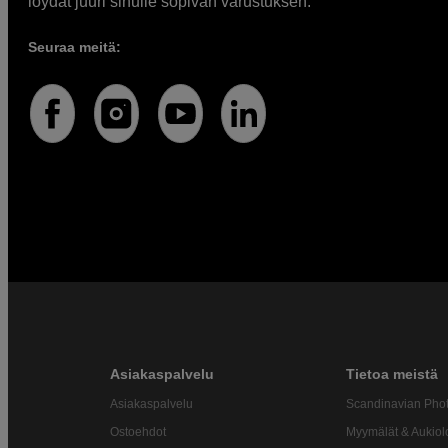
löydät juuri sinulle sopivan varustuksen.
Seuraa meitä:
Asiakaspalvelu
Tietoa meistä
Asiakaspalvelu
Scandinavian Pho
Ostoehdot
Myymälät & Aukiol