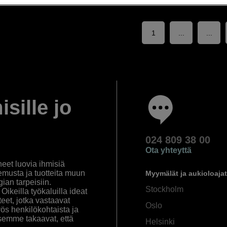
1
...
...
isille jo
024 809 38 00
Ota yhteyttä
eet luovia ihmisiä
emusta ja tuotteita muun
Myymälät ja aukioloajat
an tarpeisiin.
Stockholm
ikeilla työkaluilla ideat
eet, jotka vastaavat
Oslo
yös henkilökohtaista ja
semme takaavat, että
Helsinki