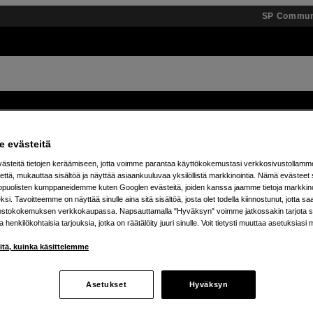
SP Commun
Tuotemerkit
Tietopankki
Inspiroidu
Tapahtumat
 evästeitä
steitä tietojen keräämiseen, jotta voimme parantaa käyttökokemustasi verkkosivustollamm
 % alennusta teenage engineering -tuotteista – 7.8. as
että, mukauttaa sisältöä ja näyttää asiaankuuluvaa yksilöllistä markkinointia. Nämä evästeet 
kopuolisten kumppaneidemme kuten Googlen evästeitä, joiden kanssa jaamme tietoja markkin
si. Tavoitteemme on näyttää sinulle aina sitä sisältöä, josta olet todella kiinnostunut, jotta s
ostokokemuksen verkkokaupassa. Napsauttamalla "Hyväksyn" voimme jatkossakin tarjota si
ja henkilökohtaisia tarjouksia, jotka on räätälöity juuri sinulle. Voit tietysti muuttaa asetuksiasi 
iitä, kuinka käsittelemme
Asetukset
Hyväksyn
tetta