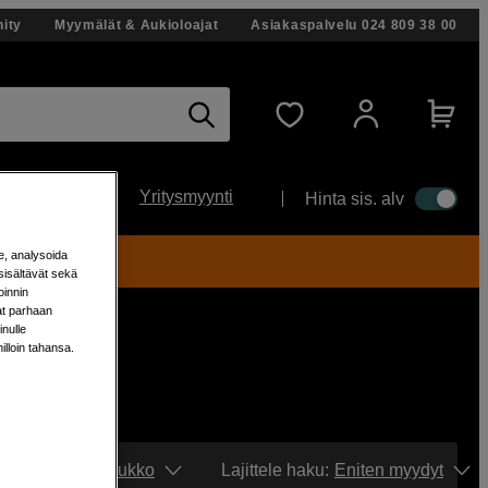
ity
Myymälät & Aukioloajat
Asiakaspalvelu
024 809 38 00
Yritysmyynti
Hinta sis. alv
e, analysoida
ti!
sisältävät sekä
oinnin
aat parhaan
nulle
milloin tahansa.
Näytä:
Ruudukko
Lajittele haku
:
Eniten myydyt