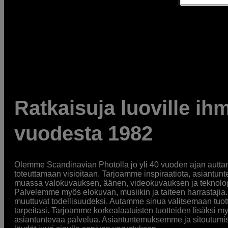
Ratkaisuja luoville ihm
vuodesta 1982
Olemme Scandinavian Photolla jo yli 40 vuoden ajan auttan
toteuttamaan visioitaan. Tarjoamme inspiraatiota, asiantunt
muassa valokuvauksen, äänen, videokuvauksen ja teknologi
Palvelemme myös elokuvan, musiikin ja taiteen harrastajia. O
muuttuvat todellisuudeksi. Autamme sinua valitsemaan tuott
tarpeitasi. Tarjoamme korkealaatuisten tuotteiden lisäksi m
asiantuntevaa palvelua. Asiantuntemuksemme ja sitoutumi