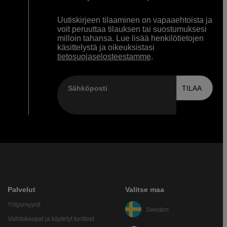
Uutiskirjeen tilaaminen on vapaaehtoista ja
voit peruuttaa tilauksen tai suostumuksesi
milloin tahansa. Lue lisää henkilötietojen
käsittelystä ja oikeuksistasi
tietosuojaselosteestamme
.
Sähköposti
TILAA
Palvelut
Valitse maa
Yritysmyynti
Sweden
Vaihtokaupat ja käytetyt tuotteet