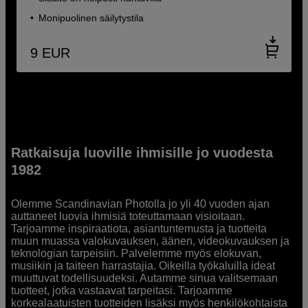
Monipuolinen säilytystila
9
EUR
Ratkaisuja luoville ihmisille jo vuodesta
1982
Olemme Scandinavian Photolla jo yli 40 vuoden ajan
auttaneet luovia ihmisiä toteuttamaan visioitaan.
Tarjoamme inspiraatiota, asiantuntemusta ja tuotteita
muun muassa valokuvauksen, äänen, videokuvauksen ja
teknologian tarpeisiin. Palvelemme myös elokuvan,
musiikin ja taiteen harrastajia. Oikeilla työkaluilla ideat
muuttuvat todellisuudeksi. Autamme sinua valitsemaan
tuotteet, jotka vastaavat tarpeitasi. Tarjoamme
korkealaatuisten tuotteiden lisäksi myös henkilökohtaista