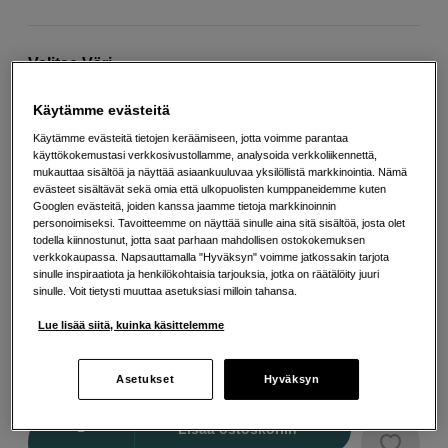
Valitse Väri
Käytämme evästeitä
Käytämme evästeitä tietojen keräämiseen, jotta voimme parantaa
käyttökokemustasi verkkosivustollamme, analysoida verkkoliikennettä,
Musta
Oranssi
Vaaleanvihreä
mukauttaa sisältöä ja näyttää asiaankuuluvaa yksilöllistä markkinointia. Nämä
evästeet sisältävät sekä omia että ulkopuolisten kumppaneidemme kuten
Googlen evästeitä, joiden kanssa jaamme tietoja markkinoinnin
personoimiseksi. Tavoitteemme on näyttää sinulle aina sitä sisältöä, josta olet
todella kiinnostunut, jotta saat parhaan mahdollisen ostokokemuksen
verkkokaupassa. Napsauttamalla "Hyväksyn" voimme jatkossakin tarjota
sinulle inspiraatiota ja henkilökohtaisia tarjouksia, jotka on räätälöity juuri
Vihreä
Violetti
sinulle. Voit tietysti muuttaa asetuksiasi milloin tahansa.
Lue lisää siitä, kuinka käsittelemme
17
EUR
Asetukset
Hyväksyn
Maksa heti tai jaa useampaan osamaksuun
Lue lisää
Määrä
Lisää ostoskoriin