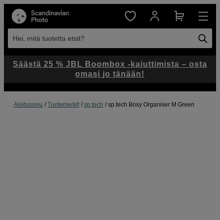
Hei, mitä tuotetta etsit?
Säästä 25 % JBL Boombox -kaiuttimista – osta
omasi jo tänään!
Aloitussivu
Tuotemerkit
sp.tech
sp.tech Boxy Organiser M Green