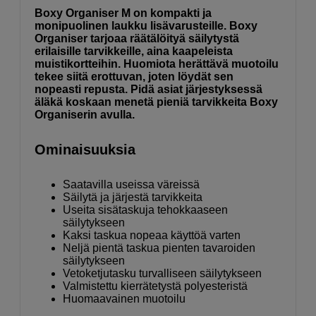
Boxy Organiser M on kompakti ja
monipuolinen laukku lisävarusteille.
Boxy
Organiser tarjoaa räätälöityä säilytystä
erilaisille tarvikkeille, aina kaapeleista
muistikortteihin
. Huomiota herättävä muotoilu
tekee siitä erottuvan, joten löydät sen
nopeasti repusta. Pidä asiat järjestyksessä
äläkä koskaan menetä pieniä tarvikkeita Boxy
Organiserin avulla.
Ominaisuuksia
Saatavilla useissa väreissä
Säilytä ja järjestä tarvikkeita
Useita sisätaskuja tehokkaaseen
säilytykseen
Kaksi taskua nopeaa käyttöä varten
Neljä pientä taskua pienten tavaroiden
säilytykseen
Vetoketjutasku turvalliseen säilytykseen
Valmistettu kierrätetystä polyesteristä
Huomaavainen muotoilu