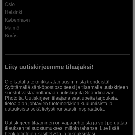
Oslo
Helsinki
København
Malmö
Borås
Liity uutiskirjeemme tilaajaksi!
Ole kartalla tekniikka-alan uusimmista trendeistä!
Syöttämällä sähköpostiosoitteesi ja tilaamalla uutiskirjeen
suostut vastaanottamaan uutiskirjeitä Scandinavian
Photolta. Uutiskirjeen tilaajana saat upeita tarjouksia,
tietoa alan johtavien tuotemerkkien kuulumisista ja
uutuuksista sekä tietysti runsaasti inspiraatiota.
Uutiskirjeen tilaaminen on vapaaehtoista ja voit peruuttaa
tilauksen tai suostumuksesi milloin tahansa. Lue lisää
henkilötietojen käsittelystä ja oikeuksistasi