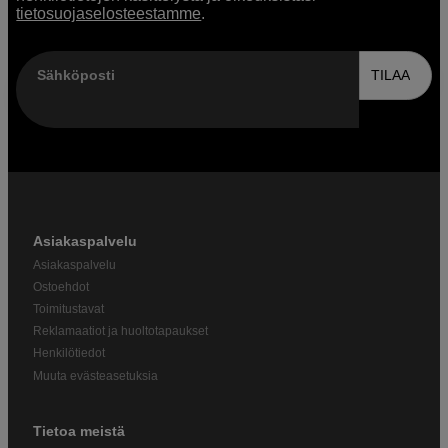
tietosuojaselosteestamme
.
Sähköposti
TILAA
Asiakaspalvelu
Asiakaspalvelu
Ostoehdot
Toimitustavat
Reklamaatiot ja huoltotapaukset
Henkilötiedot
Muuta evästeasetuksia
Tietoa meistä