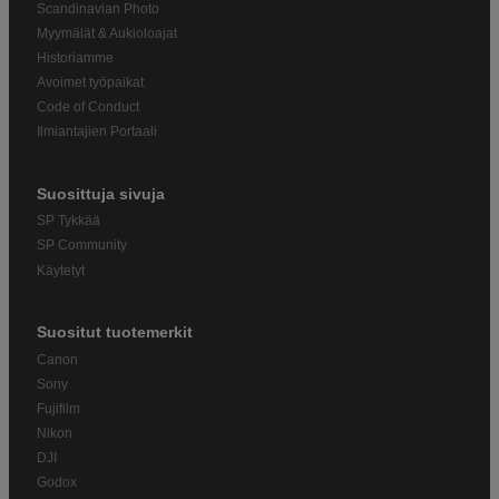
Scandinavian Photo
Myymälät & Aukioloajat
Historiamme
Avoimet työpaikat
Code of Conduct
Ilmiantajien Portaali
Suosittuja sivuja
SP Tykkää
SP Community
Käytetyt
Suositut tuotemerkit
Canon
Sony
Fujifilm
Nikon
DJI
Godox