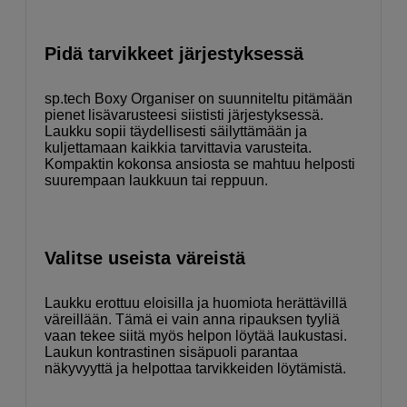
Pidä tarvikkeet järjestyksessä
sp.tech Boxy Organiser on suunniteltu pitämään
pienet lisävarusteesi siististi järjestyksessä.
Laukku sopii täydellisesti säilyttämään ja
kuljettamaan kaikkia tarvittavia varusteita.
Kompaktin kokonsa ansiosta se mahtuu helposti
suurempaan laukkuun tai reppuun.
Valitse useista väreistä
Laukku erottuu eloisilla ja huomiota herättävillä
väreillään. Tämä ei vain anna ripauksen tyyliä
vaan tekee siitä myös helpon löytää laukustasi.
Laukun kontrastinen sisäpuoli parantaa
näkyvyyttä ja helpottaa tarvikkeiden löytämistä.