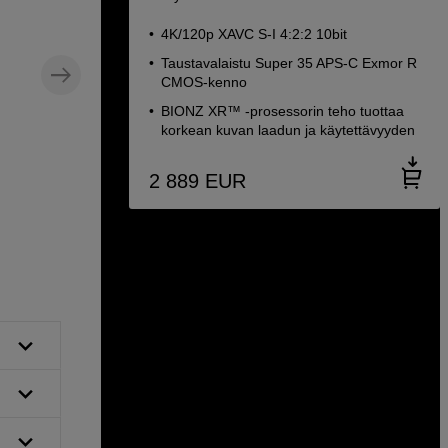
4K/120p XAVC S-I 4:2:2 10bit
Taustavalaistu Super 35 APS-C Exmor R
CMOS-kenno
BIONZ XR™ -prosessorin teho tuottaa
korkean kuvan laadun ja käytettävyyden
2 889
EUR