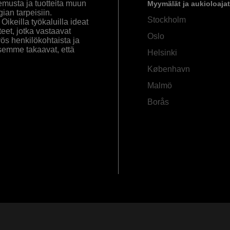
emusta ja tuotteita muun
Myymälät ja aukioloajat
an tarpeisiin.
Stockholm
ikeilla työkaluilla ideat
eet, jotka vastaavat
Oslo
yös henkilökohtaista ja
semme takaavat, että
Helsinki
København
Malmö
Borås