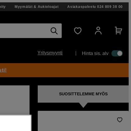
ity
Myymälät & Aukioloajat
Asiakaspalvelu
024 809 38 00
Yritysmyynti
Hinta sis. alv
ti!
SUOSITTELEMME MYÖS
a