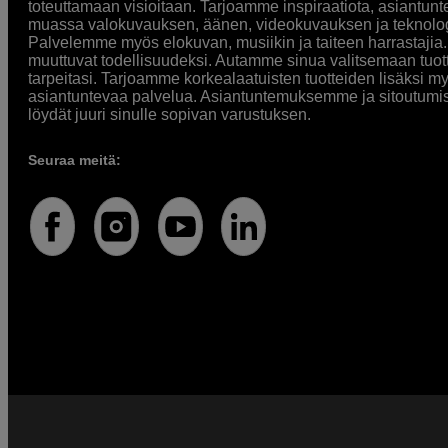
toteuttamaan visioitaan. Tarjoamme inspiraatiota, asiantunt
muassa valokuvauksen, äänen, videokuvauksen ja teknologi
Palvelemme myös elokuvan, musiikin ja taiteen harrastajia. O
muuttuvat todellisuudeksi. Autamme sinua valitsemaan tuott
tarpeitasi. Tarjoamme korkealaatuisten tuotteiden lisäksi m
asiantuntevaa palvelua. Asiantuntemuksemme ja sitoutumi
löydät juuri sinulle sopivan varustuksen.
Seuraa meitä: