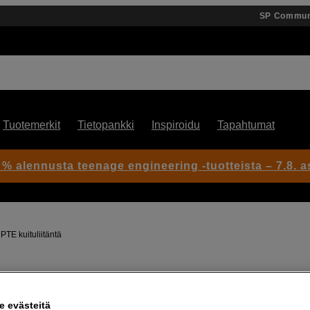
SP Commun
Tuotemerkit
Tietopankki
Inspiroidu
Tapahtumat
 % alennusta teenage engineering -tuotteista – 7.8. as
TE kuituliitäntä
Artikkeli: 1044554
HDC-3100 studiokamera joss
 evästeitä