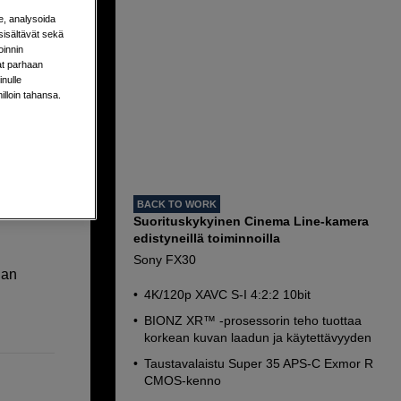
e, analysoida
sisältävät sekä
oinnin
aat parhaan
nulle
milloin tahansa.
0-20
avat
BACK TO WORK
Suorituskykyinen Cinema Line-kamera
edistyneillä toiminnoilla
Sony FX30
jan
4K/120p XAVC S-I 4:2:2 10bit
BIONZ XR™ -prosessorin teho tuottaa
korkean kuvan laadun ja käytettävyyden
Taustavalaistu Super 35 APS-C Exmor R
CMOS-kenno