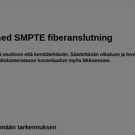
ed SMPTE fiberanslutning
studioon että kenttätehtäviin. Säädettävän olkatuen ja lev
tudiokameratason kuvanlaadun myös liikkuessasi.
tämään tarkennuksen