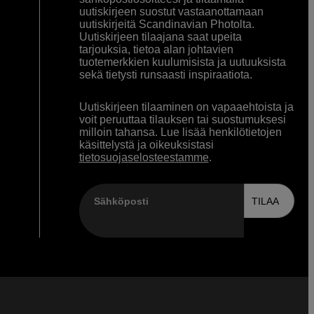
uutiskirjeen suostut vastaanottamaan
uutiskirjeitä Scandinavian Photolta.
Uutiskirjeen tilaajana saat upeita
tarjouksia, tietoa alan johtavien
tuotemerkkien kuulumisista ja uutuuksista
sekä tietysti runsaasti inspiraatiota.
Uutiskirjeen tilaaminen on vapaaehtoista ja
voit peruuttaa tilauksen tai suostumuksesi
milloin tahansa. Lue lisää henkilötietojen
käsittelystä ja oikeuksistasi
tietosuojaselosteestamme
.
Sähköposti
TILAA