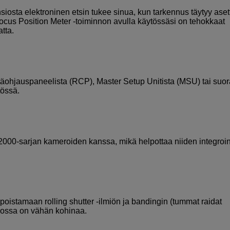
siosta elektroninen etsin tukee sinua, kun tarkennus täytyy aset
 Focus Position Meter -toiminnon avulla käytössäsi on tehokkaat
tta.
äohjauspaneelista (RCP), Master Setup Unitista (MSU) tai suo
tössä.
0-sarjan kameroiden kanssa, mikä helpottaa niiden integroin
poistamaan rolling shutter -ilmiön ja bandingin (tummat raidat
 jossa on vähän kohinaa.