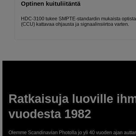
Optinen kuituliitäntä
HDC-3100 tukee SMPTE-standardin mukaista optista ku
(CCU) kattavaa ohjausta ja signaalinsiirtoa varten.
Ratkaisuja luoville ihm
vuodesta 1982
Olemme Scandinavian Photolla jo yli 40 vuoden ajan auttan