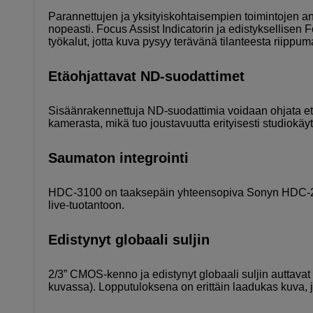
Parannettujen ja yksityiskohtaisempien toimintojen an
nopeasti. Focus Assist Indicatorin ja edistyksellisen
työkalut, jotta kuva pysyy terävänä tilanteesta riippuma
Etäohjattavat ND-suodattimet
Sisäänrakennettuja ND-suodattimia voidaan ohjata et
kamerasta, mikä tuo joustavuutta erityisesti studiokäy
Saumaton integrointi
HDC-3100 on taaksepäin yhteensopiva Sonyn HDC-200
live-tuotantoon.
Edistynyt globaali suljin
2/3” CMOS-kenno ja edistynyt globaali suljin auttavat 
kuvassa). Lopputuloksena on erittäin laadukas kuva,