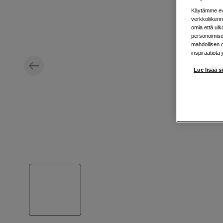
Käytämme evä
verkkoliikenn
omia että ul
personoimisek
mahdollisen 
inspiraatiota 
Lue lisää s