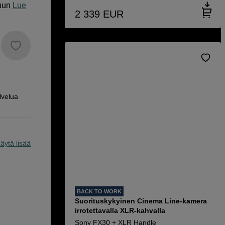
uun
Lue
2 339
EUR
lvelua
äytä lisää
BACK TO WORK
Suorituskykyinen Cinema Line-kamera
irrotettavalla XLR-kahvalla
Sony FX30 + XLR Handle