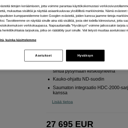
SMPTE kuituliitäntä
steitä tietojen keräämiseen, jotta voimme parantaa käyttökokemustasi verkkosivustollamm
että, mukauttaa sisältöä ja näyttää asiaankuuluvaa yksilöllistä markkinointia. Nämä evästeet 
Sony
HDC-3100 studiokamera jossa SMPTE
kopuolisten kumppaneidemme kuten Googlen evästeitä, joiden kanssa jaamme tietoja markkin
kuituliitäntä
si. Tavoitteemme on näyttää sinulle aina sitä sisältöä, josta olet todella kiinnostunut, jotta s
ostokokemuksen verkkokaupassa. Napsauttamalla "Hyväksyn" voimme jatkossakin tarjota si
ja henkilökohtaisia tarjouksia, jotka on räätälöity juuri sinulle. Voit tietysti muuttaa asetuksiasi 
Verkkokauppa
:
Arvioitu toimitusaika 1
iitä, kuinka käsittelemme
arkipäivää tilauksesta
Helsingin myymälä
:
Varastotilanne
Asetukset
Hyväksyn
Tehokkaita ominaisuuksia, jotka autt
sinua pysymään keskittyneenä
Kauko-ohjattu ND-suodin
Saumaton integraatio HDC-2000-sar
kanssa
Lisää tietoa
27 695
EUR