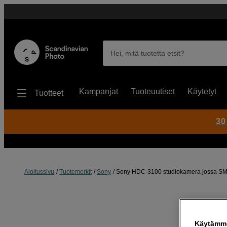
Hei, mitä tuotetta etsit?
Kampanjat
Tuoteuutiset
Käytetyt
Tuotteet
30
Aloitussivu
Tuotemerkit
Sony
Sony HDC-3100 studiokamera jossa SMP
Käytämme