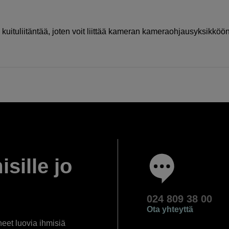
ituliitäntää, joten voit liittää kameran kameraohjausyksikköö
isille jo
024 809 38 00
Ota yhteyttä
eet luovia ihmisiä