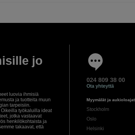
isille jo
024 809 38 00
Ota yhteyttä
eet luovia ihmisiä
emusta ja tuotteita muun
Myymälät ja aukioloajat
an tarpeisiin.
Stockholm
ikeilla työkaluilla ideat
eet, jotka vastaavat
Oslo
yös henkilökohtaista ja
semme takaavat, että
Helsinki