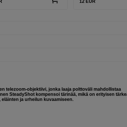
R
12
EUR
telezoom-objektiivi, jonka laaja polttoväli mahdollistaa
en SteadyShot kompensoi tärinää, mikä on erityisen tärke
, eläinten ja urheilun kuvaamiseen.