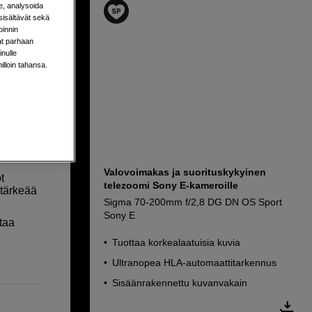
e, analysoida
sisältävät sekä
oinnin
aat parhaan
nulle
milloin tahansa.
3-27
e
Valovoimakas ja suorituskykyinen
t
telezoomi Sony E-kameroille
 tärkeää
Sigma 70-200mm f/2,8 DG DN OS Sport
Sony E
taa
Tuottaa korkealaatuisia kuvia
Ultranopea HLA-automaattitarkennus
Sisäänrakennettu kuvanvakain