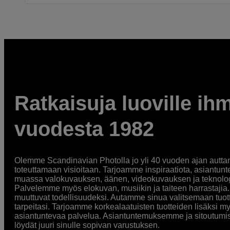
Ratkaisuja luoville ihm
vuodesta 1982
Olemme Scandinavian Photolla jo yli 40 vuoden ajan auttan
toteuttamaan visioitaan. Tarjoamme inspiraatiota, asiantunt
muassa valokuvauksen, äänen, videokuvauksen ja teknologi
Palvelemme myös elokuvan, musiikin ja taiteen harrastajia. O
muuttuvat todellisuudeksi. Autamme sinua valitsemaan tuott
tarpeitasi. Tarjoamme korkealaatuisten tuotteiden lisäksi m
asiantuntevaa palvelua. Asiantuntemuksemme ja sitoutumi
löydät juuri sinulle sopivan varustuksen.