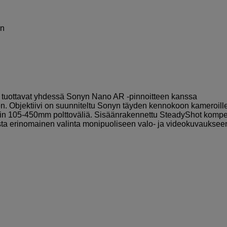
en
iä tuottavat yhdessä Sonyn Nano AR -pinnoitteen kanssa
. Objektiivi on suunniteltu Sonyn täyden kennokoon kameroille
löin 105-450mm polttoväliä. Sisäänrakennettu SteadyShot komp
siosta erinomainen valinta monipuoliseen valo- ja videokuvauksee