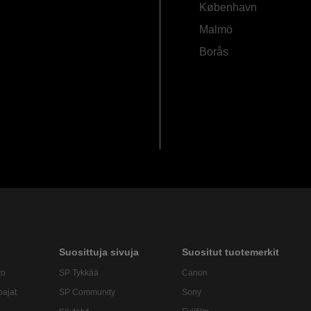
København
Malmö
Borås
Suosittuja sivuja
Suositut tuotemerkit
to
SP Tykkää
Canon
oajat
SP Community
Sony