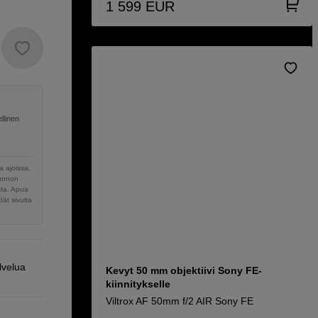
1 599
EUR
llinen
 ajoissa,
sunnon
sta. Apua
ät sivulta
lvelua
Kevyt 50 mm objektiivi Sony FE-
kiinnitykselle
Viltrox AF 50mm f/2 AIR Sony FE