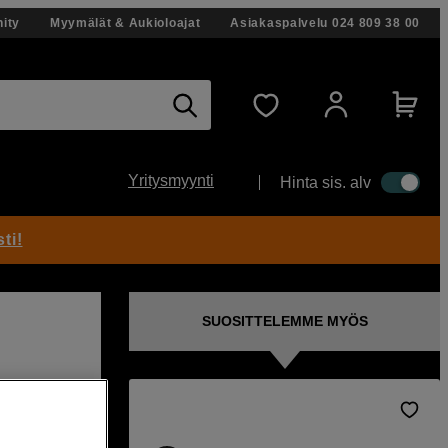
ity
Myymälät & Aukioloajat
Asiakaspalvelu
024 809 38 00
Yritysmyynti
Hinta sis. alv
ti!
SUOSITTELEMME MYÖS
ennon