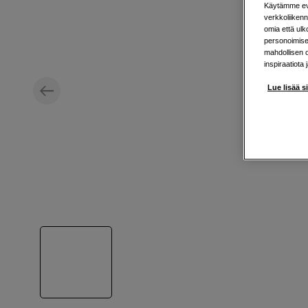
Käytämme evä
verkkoliikenn
omia että ul
personoimisek
mahdollisen 
inspiraatiota 
Lue lisää s