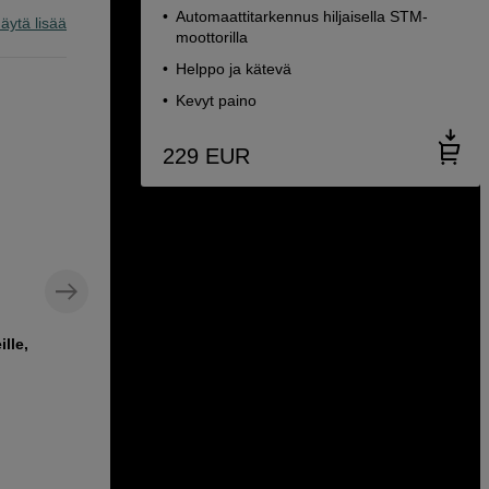
Automaattitarkennus hiljaisella STM-
äytä lisää
moottorilla
Helppo ja kätevä
Kevyt paino
229
EUR
ille,
Polarisaatiosuodin – vähentää
heijastuksia ja lisää värikylläisyyttä, 67
mm
Benro Pyöröpolaariosuodin PD-CPL
67mm