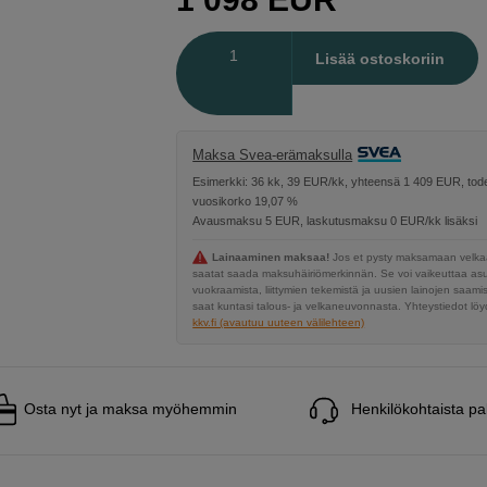
Määrä
Lisää ostoskoriin
Maksa Svea-erämaksulla
Esimerkki: 36 kk, 39 EUR/kk, yhteensä 1 409 EUR, tode
vuosikorko 19,07 %
Avausmaksu 5 EUR, laskutusmaksu 0 EUR/kk lisäksi
Lainaaminen maksaa!
Jos et pysty maksamaan velkaa
saatat saada maksuhäiriömerkinnän. Se voi vaikeuttaa a
vuokraamista, liittymien tekemistä ja uusien lainojen saami
saat kuntasi talous- ja velkaneuvonnasta. Yhteystiedot löyd
kkv.fi (avautuu uuteen välilehteen)
Osta nyt ja maksa myöhemmin
Henkilökohtaista pa