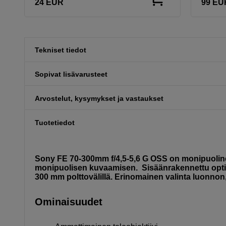
24
EUR
99
EU
Tekniset tiedot
Sopivat lisävarusteet
Arvostelut, kysymykset ja vastaukset
Tuotetiedot
Sony FE 70-300mm f/4,5-5,6 G OSS on monipuolinen 
monipuolisen kuvaamisen. Sisäänrakennettu optin
300 mm polttovälillä. Erinomainen valinta luonnon
Ominaisuudet