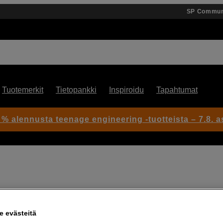
SP Commun
Tuotemerkit
Tietopankki
Inspiroidu
Tapahtumat
 % alennusta teenage engineering -tuotteista – 7.8. as
Artikkeli: 1026182
 evästeitä
Kompakti telezoom täyden k