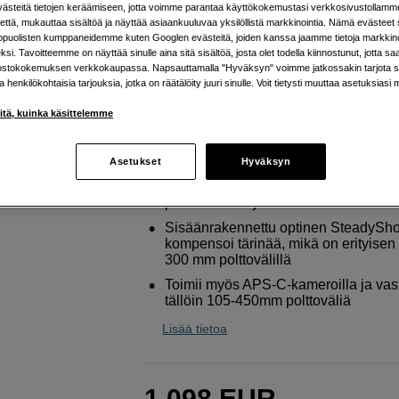
kameroille
steitä tietojen keräämiseen, jotta voimme parantaa käyttökokemustasi verkkosivustollamm
että, mukauttaa sisältöä ja näyttää asiaankuuluvaa yksilöllistä markkinointia. Nämä evästeet 
Sony
FE 70-300mm f/4,5-5,6 G OSS
kopuolisten kumppaneidemme kuten Googlen evästeitä, joiden kanssa jaamme tietoja markkin
si. Tavoitteemme on näyttää sinulle aina sitä sisältöä, josta olet todella kiinnostunut, jotta s
ostokokemuksen verkkokaupassa. Napsauttamalla "Hyväksyn" voimme jatkossakin tarjota si
ja henkilökohtaisia tarjouksia, jotka on räätälöity juuri sinulle. Voit tietysti muuttaa asetuksiasi 
Verkkokauppa
:
Arvioitu toimitusaika 2
arkipäivää tilauksesta
iitä, kuinka käsittelemme
Helsingin myymälä
:
Varastotilanne
Asetukset
Hyväksyn
Ammattimainen teleobjektiivi Sonyn
peilittömille täyden kennon kameroill
Sisäänrakennettu optinen SteadySho
kompensoi tärinää, mikä on erityisen
300 mm polttovälillä
Toimii myös APS-C-kameroilla ja vas
tällöin 105-450mm polttoväliä
Lisää tietoa
1 098
EUR