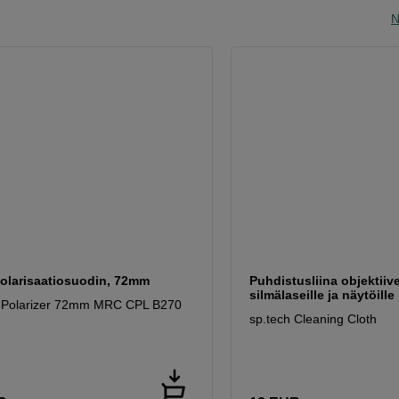
N
olarisaatiosuodin, 72mm
Puhdistusliina objektiive
silmälaseille ja näytöille
h Polarizer 72mm MRC CPL B270
sp.tech Cleaning Cloth