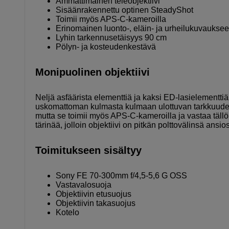
Ammattimainen teleobjektiivi
Sisäänrakennettu optinen SteadyShot
Toimii myös APS-C-kameroilla
Erinomainen luonto-, eläin- ja urheilukuvaukse
Lyhin tarkennusetäisyys 90 cm
Pölyn- ja kosteudenkestävä
Monipuolinen objektiivi
Neljä asfäärista elementtiä ja kaksi ED-lasielementt
uskomattoman kulmasta kulmaan ulottuvan tarkkuuden
mutta se toimii myös APS-C-kameroilla ja vastaa täl
tärinää, jolloin objektiivi on pitkän polttovälinsä an
Toimitukseen sisältyy
Sony FE 70-300mm f/4,5-5,6 G OSS
Vastavalosuoja
Objektiivin etusuojus
Objektiivin takasuojus
Kotelo