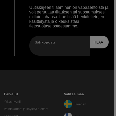
Uutiskirjeen tilaaminen on vapaaehtoista ja
voit peruuttaa tilauksen tai suostumuksesi
milloin tahansa. Lue lisää henkilötietojen
käsittelystä ja oikeuksistasi
tietosuojaselosteestamme
.
Sähköposti
TILAA
Palvelut
Valitse maa
Yritysmyynti
Sweden
Vaihtokaupat ja käytetyt tuotteet