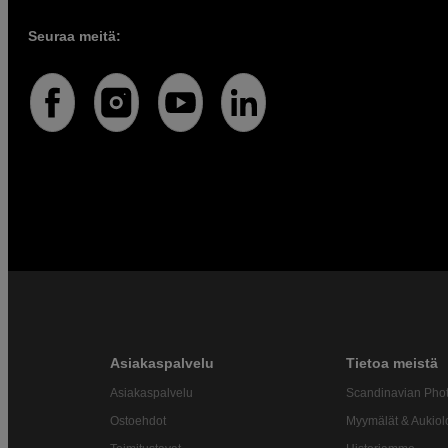
Seuraa meitä:
Asiakaspalvelu
Tietoa meistä
Asiakaspalvelu
Scandinavian Pho
Ostoehdot
Myymälät & Aukiol