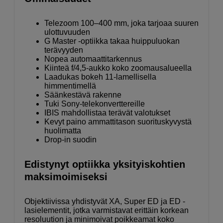
Telezoom 100–400 mm, joka tarjoaa suuren
ulottuvuuden
G Master -optiikka takaa huippuluokan
terävyyden
Nopea automaattitarkennus
Kiinteä f/4,5-aukko koko zoomausalueella
Laadukas bokeh 11-lamellisella
himmentimellä
Säänkestävä rakenne
Tuki Sony-telekonverttereille
IBIS mahdollistaa terävät valotukset
Kevyt paino ammattitason suorituskyvystä
huolimatta
Drop-in suodin
Edistynyt optiikka yksityiskohtien
maksimoimiseksi
Objektiivissa yhdistyvät XA, Super ED ja ED -
lasielementit, jotka varmistavat erittäin korkean
resoluution ja minimoivat poikkeamat koko