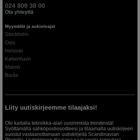
024 809 38 00
Ota yhteyttä
Myymälät ja aukioloajat
Stockholm
Oslo
Helsinki
København
Malmö
Borås
Liity uutiskirjeemme tilaajaksi!
Ole kartalla tekniikka-alan uusimmista trendeistä!
Syöttämällä sähköpostiosoitteesi ja tilaamalla uutiskirjeen
suostut vastaanottamaan uutiskirjeitä Scandinavian
Photolta. Uutiskirjeen tilaajana saat upeita tarjouksia,