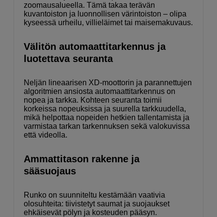
zoomausalueella. Tämä takaa terävän
kuvantoiston ja luonnollisen värintoiston – olipa
kyseessä urheilu, villieläimet tai maisemakuvaus.
Välitön automaattitarkennus ja
luotettava seuranta
Neljän lineaarisen XD-moottorin ja parannettujen
algoritmien ansiosta automaattitarkennus on
nopea ja tarkka. Kohteen seuranta toimii
korkeissa nopeuksissa ja suurella tarkkuudella,
mikä helpottaa nopeiden hetkien tallentamista ja
varmistaa tarkan tarkennuksen sekä valokuvissa
että videolla.
Ammattitason rakenne ja
sääsuojaus
Runko on suunniteltu kestämään vaativia
olosuhteita: tiivistetyt saumat ja suojaukset
ehkäisevät pölyn ja kosteuden pääsyn.