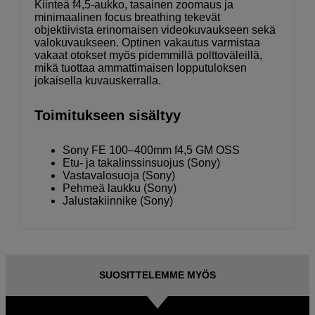
Kiinteä f4,5-aukko, tasainen zoomaus ja
minimaalinen focus breathing tekevät
objektiivista erinomaisen videokuvaukseen sekä
valokuvaukseen. Optinen vakautus varmistaa
vakaat otokset myös pidemmillä polttoväleillä,
mikä tuottaa ammattimaisen lopputuloksen
jokaisella kuvauskerralla.
Toimitukseen sisältyy
Sony FE 100–400mm f4,5 GM OSS
Etu- ja takalinssinsuojus (Sony)
Vastavalosuoja (Sony)
Pehmeä laukku (Sony)
Jalustakiinnike (Sony)
SUOSITTELEMME MYÖS