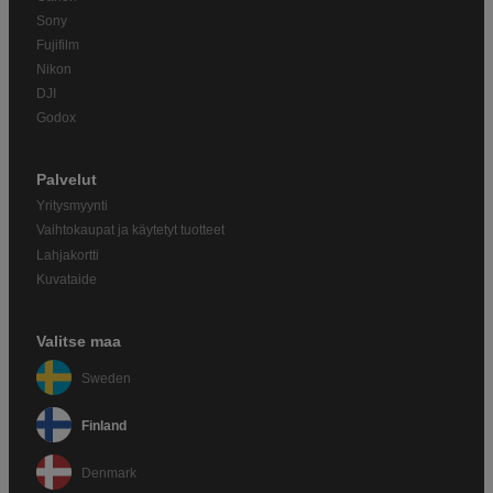
Sony
Fujifilm
Nikon
DJI
Godox
Palvelut
Yritysmyynti
Vaihtokaupat ja käytetyt tuotteet
Lahjakortti
Kuvataide
Valitse maa
Sweden
Finland
Denmark