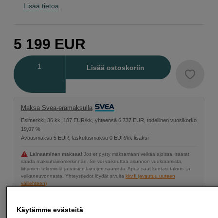
Lisää tietoa
5 199
EUR
Määrä
Lisää ostoskoriin
Maksa Svea-erämaksulla
Esimerkki: 36 kk, 187 EUR/kk, yhteensä 6 737 EUR, todellinen vuosikorko
19,07 %
Avausmaksu 5 EUR, laskutusmaksu 0 EUR/kk lisäksi
Lainaaminen maksaa!
Jos et pysty maksamaan velkaa ajoissa, saatat
saada maksuhäiriömerkinnän. Se voi vaikeuttaa asunnon vuokraamista,
liittymien tekemistä ja uusien lainojen saamista. Apua saat kuntasi talous- ja
velkaneuvonnasta. Yhteystiedot löydät sivulta
kkv.fi (avautuu uuteen
välilehteen)
200 € alennus telejatkeesta
Käytämme evästeitä