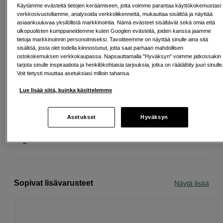
Saat nyt 200 € alennuksen telejatkeesta (Sony
Käytämme evästeitä tietojen keräämiseen, jotta voimme parantaa käyttökokemustasi
SEL20TC tai SEL14TC), kun ostat tämän
verkkosivustollamme, analysoida verkkoliikennettä, mukauttaa sisältöä ja näyttää
objektiivin. Tarjous on voimassa 30.9.2026 asti.
asiaankuuluvaa yksilöllistä markkinointia. Nämä evästeet sisältävät sekä omia että
Enintään yksi alennettu tuote ostosta kohden.
ulkopuolisten kumppaneidemme kuten Googlen evästeitä, joiden kanssa jaamme
tietoja markkinoinnin personoimiseksi. Tavoitteemme on näyttää sinulle aina sitä
Lue lisää
sisältöä, josta olet todella kiinnostunut, jotta saat parhaan mahdollisen
ostokokemuksen verkkokaupassa. Napsauttamalla "Hyväksyn" voimme jatkossakin
tarjota sinulle inspiraatiota ja henkilökohtaisia tarjouksia, jotka on räätälöity juuri sinulle
Voit tietysti muuttaa asetuksiasi milloin tahansa.
Lue lisää siitä, kuinka käsittelemme
Ilmainen toimitus yli 200 EUR ostoksille
Osta nyt ja maksa myöhemmin
Asetukset
Hyväksyn
Henkilökohtaista palvelua
Sopivat lisävarusteet
Näytä lisää