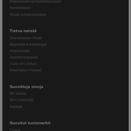
Reklamaatiot ja huoltotapaukset
Henkilötiedot
Muuta evästeasetuksia
Tietoa meistä
Scandinavian Photo
Myymälät & Aukioloajat
Historiamme
Avoimet työpaikat
Code of Conduct
Ilmiantajien Portaali
Suosittuja sivuja
SP Tykkää
SP Community
Käytetyt
Suositut tuotemerkit
Canon