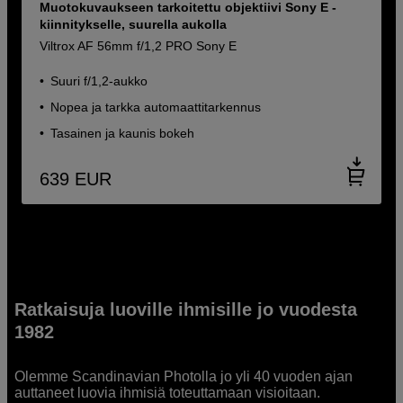
Muotokuvaukseen tarkoitettu objektiivi Sony E -
kiinnitykselle, suurella aukolla
Viltrox AF 56mm f/1,2 PRO Sony E
Suuri f/1,2-aukko
Nopea ja tarkka automaattitarkennus
Tasainen ja kaunis bokeh
639
EUR
Ratkaisuja luoville ihmisille jo vuodesta
1982
Olemme Scandinavian Photolla jo yli 40 vuoden ajan
auttaneet luovia ihmisiä toteuttamaan visioitaan.