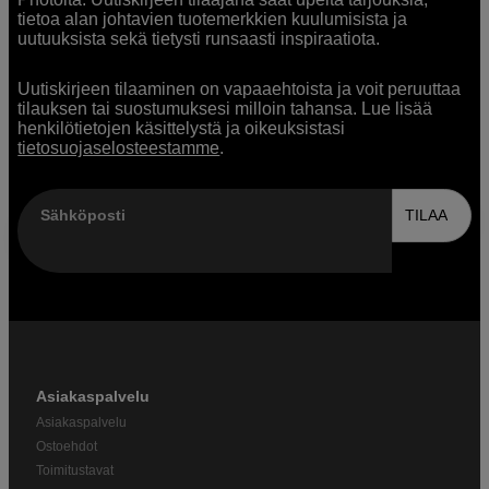
tietoa alan johtavien tuotemerkkien kuulumisista ja
uutuuksista sekä tietysti runsaasti inspiraatiota.
Uutiskirjeen tilaaminen on vapaaehtoista ja voit peruuttaa
tilauksen tai suostumuksesi milloin tahansa. Lue lisää
henkilötietojen käsittelystä ja oikeuksistasi
tietosuojaselosteestamme
.
Sähköposti
TILAA
Asiakaspalvelu
Asiakaspalvelu
Ostoehdot
Toimitustavat