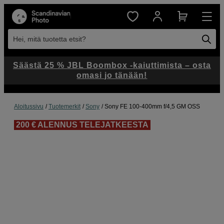
Hei, mitä tuotetta etsit?
Säästä 25 % JBL Boombox -kaiuttimista – osta
omasi jo tänään!
Aloitussivu
Tuotemerkit
Sony
Sony FE 100-400mm f/4,5 GM OSS
200 € ALENNUS TELEJATKEESTA