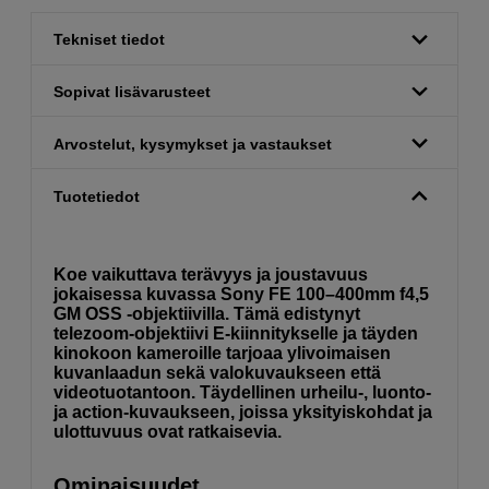
Tekniset tiedot
Sopivat lisävarusteet
Arvostelut, kysymykset ja vastaukset
Tuotetiedot
Koe vaikuttava terävyys ja joustavuus
jokaisessa kuvassa Sony FE 100–400mm f4,5
GM OSS -objektiivilla. Tämä edistynyt
telezoom-objektiivi E-kiinnitykselle ja täyden
kinokoon kameroille tarjoaa ylivoimaisen
kuvanlaadun sekä valokuvaukseen että
videotuotantoon. Täydellinen urheilu-, luonto-
ja action-kuvaukseen, joissa yksityiskohdat ja
ulottuvuus ovat ratkaisevia.
Ominaisuudet