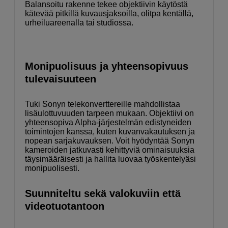
Balansoitu rakenne tekee objektiivin käytöstä
kätevää pitkillä kuvausjaksoilla, olitpa kentällä,
urheiluareenalla tai studiossa.
Monipuolisuus ja yhteensopivuus
tulevaisuuteen
Tuki Sonyn telekonverttereille mahdollistaa
lisäulottuvuuden tarpeen mukaan. Objektiivi on
yhteensopiva Alpha-järjestelmän edistyneiden
toimintojen kanssa, kuten kuvanvakautuksen ja
nopean sarjakuvauksen. Voit hyödyntää Sonyn
kameroiden jatkuvasti kehittyviä ominaisuuksia
täysimääräisesti ja hallita luovaa työskentelyäsi
monipuolisesti.
Suunniteltu sekä valokuviin että
videotuotantoon