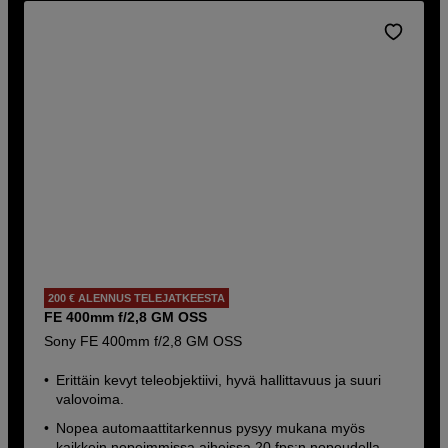
200 € ALENNUS TELEJATKEESTA
FE 400mm f/2,8 GM OSS
Sony FE 400mm f/2,8 GM OSS
Erittäin kevyt teleobjektiivi, hyvä hallittavuus ja suuri
valovoima.
Nopea automaattitarkennus pysyy mukana myös
kaikkein nopeimmissa aiheissa 20 fps:n nopeudella.