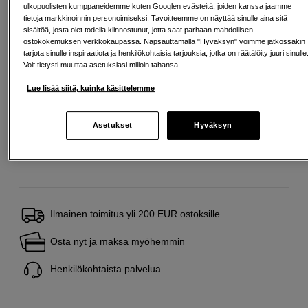
ulkopuolisten kumppaneidemme kuten Googlen evästeitä, joiden kanssa jaamme
liittymien tekemistä ja uusien lainojen saamista. Apua saat kuntasi talous- ja
tietoja markkinoinnin personoimiseksi. Tavoitteemme on näyttää sinulle aina sitä
velkaneuvonnasta. Yhteystiedot löydät sivulta
kkv.fi (avautuu uuteen
sisältöä, josta olet todella kiinnostunut, jotta saat parhaan mahdollisen
välilehteen)
ostokokemuksen verkkokaupassa. Napsauttamalla "Hyväksyn" voimme jatkossakin
tarjota sinulle inspiraatiota ja henkilökohtaisia tarjouksia, jotka on räätälöity juuri sinulle
200 € alennus telejatkeesta
Voit tietysti muuttaa asetuksiasi milloin tahansa.
Saat nyt 200 € alennuksen telejatkeesta (Sony
Lue lisää siitä, kuinka käsittelemme
SEL20TC tai SEL14TC), kun ostat tämän
objektiivin. Tarjous on voimassa 30.9.2026 asti.
Enintään yksi alennettu tuote ostosta kohden.
Asetukset
Hyväksyn
Lue lisää
Ilmainen toimitus yli 200 EUR ostoksille
Osta nyt ja maksa myöhemmin
Henkilökohtaista palvelua