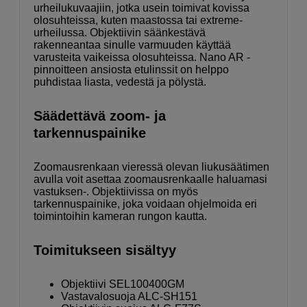
urheilukuvaajiin, jotka usein toimivat kovissa
olosuhteissa, kuten maastossa tai extreme-
urheilussa. Objektiivin säänkestävä
rakenneantaa sinulle varmuuden käyttää
varusteita vaikeissa olosuhteissa. Nano AR -
pinnoitteen ansiosta etulinssit on helppo
puhdistaa liasta, vedestä ja pölystä.
Säädettävä zoom- ja
tarkennuspainike
Zoomausrenkaan vieressä olevan liukusäätimen
avulla voit asettaa zoomausrenkaalle haluamasi
vastuksen-. Objektiivissa on myös
tarkennuspainike, joka voidaan ohjelmoida eri
toimintoihin kameran rungon kautta.
Toimitukseen sisältyy
Objektiivi SEL100400GM
Vastavalosuoja ALC-SH151