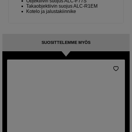
Objektiivin suojus ALC-F77S
Takaobjektiivin suojus ALC-R1EM
Kotelo ja jalustakiinnike
SUOSITTELEMME MYÖS