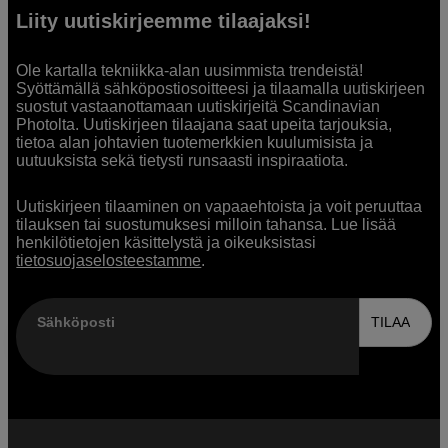
Liity uutiskirjeemme tilaajaksi!
Ole kartalla tekniikka-alan uusimmista trendeistä!
Syöttämällä sähköpostiosoitteesi ja tilaamalla uutiskirjeen
suostut vastaanottamaan uutiskirjeitä Scandinavian
Photolta. Uutiskirjeen tilaajana saat upeita tarjouksia,
tietoa alan johtavien tuotemerkkien kuulumisista ja
uutuuksista sekä tietysti runsaasti inspiraatiota.
Uutiskirjeen tilaaminen on vapaaehtoista ja voit peruuttaa
tilauksen tai suostumuksesi milloin tahansa. Lue lisää
henkilötietojen käsittelystä ja oikeuksistasi
tietosuojaselosteestamme
.
Sähköposti
TILAA