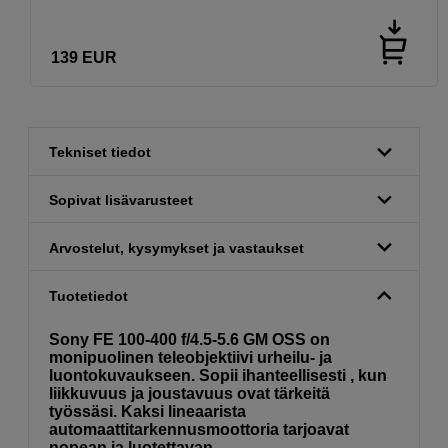
139
EUR
Tekniset tiedot
Sopivat lisävarusteet
Arvostelut, kysymykset ja vastaukset
Tuotetiedot
Sony FE 100-400 f/4.5-5.6 GM OSS on
monipuolinen teleobjektiivi urheilu- ja
luontokuvaukseen. Sopii ihanteellisesti , kun
liikkuvuus ja joustavuus ovat tärkeitä
työssäsi. Kaksi lineaarista
automaattitarkennusmoottoria tarjoavat
nopean ja luotettavan