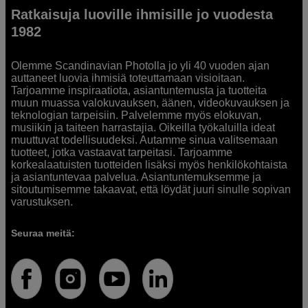
Ratkaisuja luoville ihmisille jo vuodesta
1982
Olemme Scandinavian Photolla jo yli 40 vuoden ajan
auttaneet luovia ihmisiä toteuttamaan visioitaan.
Tarjoamme inspiraatiota, asiantuntemusta ja tuotteita
muun muassa valokuvauksen, äänen, videokuvauksen ja
teknologian tarpeisiin. Palvelemme myös elokuvan,
musiikin ja taiteen harrastajia. Oikeilla työkaluilla ideat
muuttuvat todellisuudeksi. Autamme sinua valitsemaan
tuotteet, jotka vastaavat tarpeitasi. Tarjoamme
korkealaatuisten tuotteiden lisäksi myös henkilökohtaista
ja asiantuntevaa palvelua. Asiantuntemuksemme ja
sitoutumisemme takaavat, että löydät juuri sinulle sopivan
varustuksen.
Seuraa meitä: