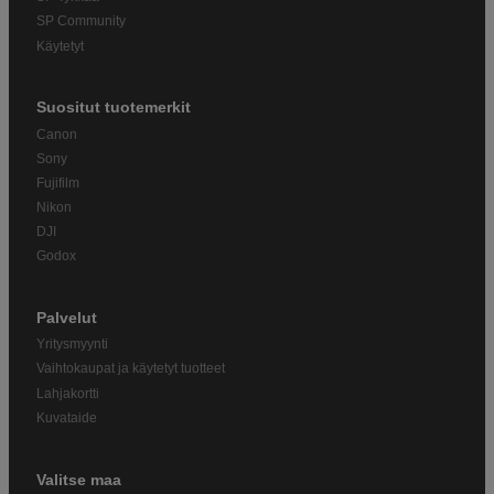
SP Community
Käytetyt
Suositut tuotemerkit
Canon
Sony
Fujifilm
Nikon
DJI
Godox
Palvelut
Yritysmyynti
Vaihtokaupat ja käytetyt tuotteet
Lahjakortti
Kuvataide
Valitse maa