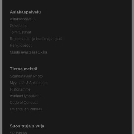
Asiakaspalvelu
Asiakaspalvelu
Ostoehdot
Toimitustavat
Reklamaatiot ja huoltotapaukset
Henkilötiedot
Muuta evästeasetuksia
Tietoa meistä
Scandinavian Photo
Myymälät & Aukioloajat
Historiamme
Avoimet työpaikat
Code of Conduct
Ilmiantajien Portaali
Suosittuja sivuja
SP Tykkää