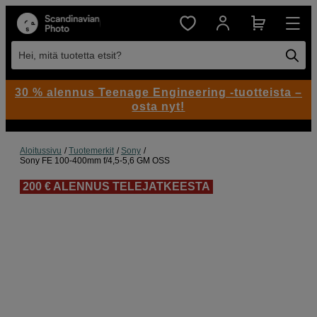
Hei, mitä tuotetta etsit?
30 % alennus Teenage Engineering -tuotteista –
osta nyt!
Aloitussivu
Tuotemerkit
Sony
Sony FE 100-400mm f/4,5-5,6 GM OSS
200 € ALENNUS TELEJATKEESTA