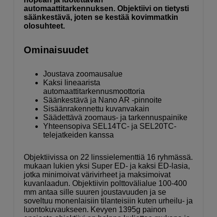
automaattitarkennuksen. Objektiivi on tietysti
säänkestävä, joten se kestää kovimmatkin
olosuhteet.
Ominaisuudet
Joustava zoomausalue
Kaksi lineaarista
automaattitarkennusmoottoria
Säänkestävä ja Nano AR -pinnoite
Sisäänrakennettu kuvanvakain
Säädettävä zoomaus- ja tarkennuspainike
Yhteensopiva SEL14TC- ja SEL20TC-
telejatkeiden kanssa
Objektiivissa on 22 linssielementtiä 16 ryhmässä.
mukaan lukien yksi Super ED- ja kaksi ED-lasia,
jotka minimoivat värivirheet ja maksimoivat
kuvanlaadun. Objektiivin polttovälialue 100-400
mm antaa sille suuren joustavuuden ja se
soveltuu monenlaisiin tilanteisiin kuten urheilu- ja
luontokuvaukseen. Kevyen 1395g painon