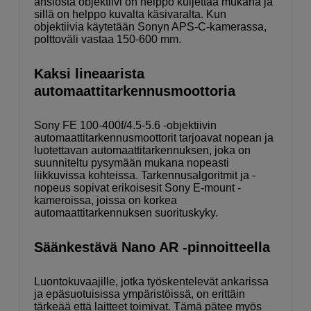
ansiosta objektiivi on helppo kuljettaa mukana ja
sillä on helppo kuvalta käsivaralta. Kun
objektiivia käytetään Sonyn APS-C-kamerassa,
polttoväli vastaa 150-600 mm.
Kaksi lineaarista
automaattitarkennusmoottoria
Sony FE 100-400f/4.5-5.6 -objektiivin
automaattitarkennusmoottorit tarjoavat nopean ja
luotettavan automaattitarkennuksen, joka on
suunniteltu pysymään mukana nopeasti
liikkuvissa kohteissa. Tarkennusalgoritmit ja -
nopeus sopivat erikoisesit Sony E-mount -
kameroissa, joissa on korkea
automaattitarkennuksen suorituskyky.
Säänkestävä Nano AR -pinnoitteella
Luontokuvaajille, jotka työskentelevät ankarissa
ja epäsuotuisissa ympäristöissä, on erittäin
tärkeää että laitteet toimivat. Tämä pätee myös