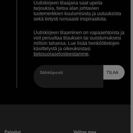
Uutiskirjeen tilaajana saat upeita
tarjouksia, tietoa alan johtavien
tuotemerkkien kuulumisista ja uutuuksista
sekä tietysti runsaasti inspiraatiota.
Uutiskirjeen tilaaminen on vapaaehtoista ja
voit peruuttaa tilauksen tai suostumuksesi
milloin tahansa. Lue lisää henkilötietojen
käsittelystä ja oikeuksistasi
tietosuojaselosteestamme
.
Sähköposti
TILAA
Palvelut
Valitse maa