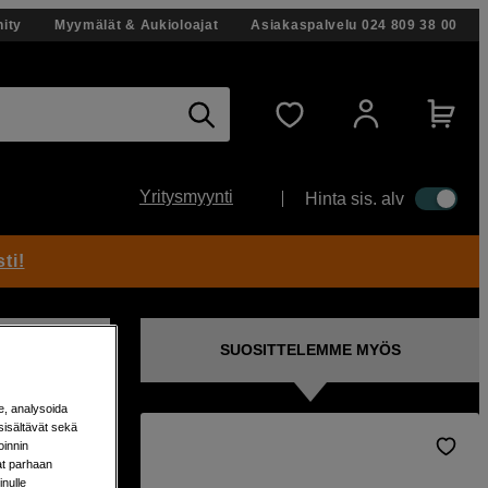
ity
Myymälät & Aukioloajat
Asiakaspalvelu
024 809 38 00
Yritysmyynti
Hinta sis. alv
ti!
SUOSITTELEMME MYÖS
e, analysoida
sisältävät sekä
oinnin
aat parhaan
nulle