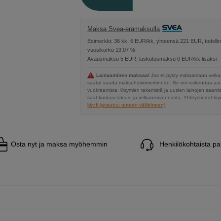
Maksa Svea-erämaksulla
Esimerkki: 36 kk, 6 EUR/kk, yhteensä 221 EUR, todelli
vuosikorko 19,07 %
Avausmaksu 5 EUR, laskutusmaksu 0 EUR/kk lisäksi
Lainaaminen maksaa!
Jos et pysty maksamaan velkaa
saatat saada maksuhäiriömerkinnän. Se voi vaikeuttaa a
vuokraamista, liittymien tekemistä ja uusien lainojen saami
saat kuntasi talous- ja velkaneuvonnasta. Yhteystiedot löyd
kkv.fi (avautuu uuteen välilehteen)
Osta nyt ja maksa myöhemmin
Henkilökohtaista pa