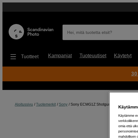
Hei, mitä tuotetta etsit?
Kampanjat
Tuoteuutiset
Käytetyt
Tuotteet
30
Aloitussivu
Tuotemerkit
Sony
Sony ECMG1Z Shotgun Microphone
Käytämme
Käytämme evä
verkkoliikenn
omia että ul
personoimisek
mahdollisen 