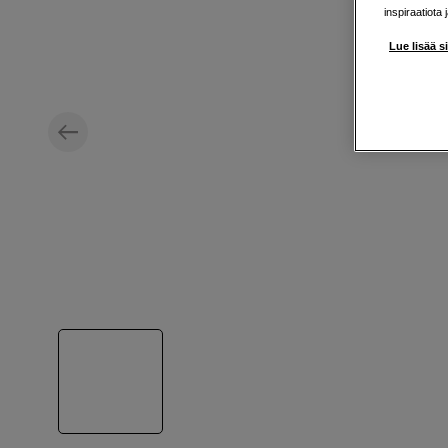
inspiraatiota 
Lue lisää s