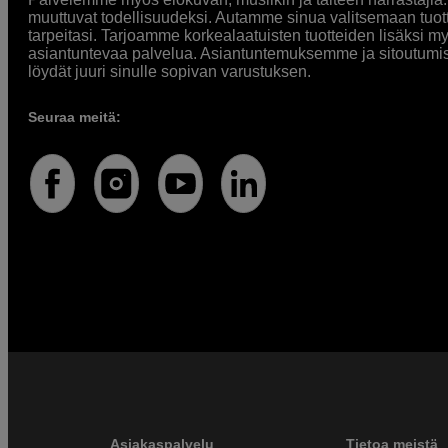
muuttuvat todellisuudeksi. Autamme sinua valitsemaan tuott
tarpeitasi. Tarjoamme korkealaatuisten tuotteiden lisäksi m
asiantuntevaa palvelua. Asiantuntemuksemme ja sitoutumi
löydät juuri sinulle sopivan varustuksen.
Seuraa meitä:
Asiakaspalvelu
Tietoa meistä