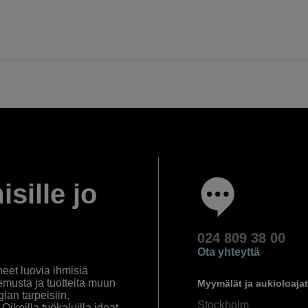
isille jo
024 809 38 00
Ota yhteyttä
eet luovia ihmisiä
emusta ja tuotteita muun
Myymälät ja aukioloajat
an tarpeisiin.
Stockholm
ikeilla työkaluilla ideat