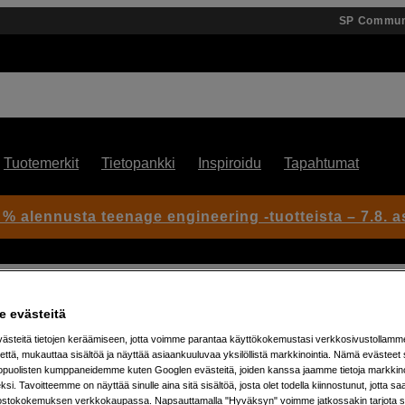
SP Commun
Tuotemerkit
Tietopankki
Inspiroidu
Tapahtumat
 % alennusta teenage engineering -tuotteista – 7.8. as
 evästeitä
steitä tietojen keräämiseen, jotta voimme parantaa käyttökokemustasi verkkosivustollamm
että, mukauttaa sisältöä ja näyttää asiaankuuluvaa yksilöllistä markkinointia. Nämä evästeet 
Artikkeli: 1059249
kopuolisten kumppaneidemme kuten Googlen evästeitä, joiden kanssa jaamme tietoja markkin
si. Tavoitteemme on näyttää sinulle aina sitä sisältöä, josta olet todella kiinnostunut, jotta s
Kompakti ja kestävä
ostokokemuksen verkkokaupassa. Napsauttamalla "Hyväksyn" voimme jatkossakin tarjota si