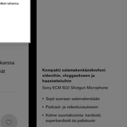
ajille
milloin tahansa.
 kanssa
Kompakti salamakenkämikrofoni
vät
videoihin, vloggaukseen ja
haastatteluihin
Sony ECM B10 Shotgun Microphone
Sopii suoraan salamakenkään
Podcast- ja videokuvaukseen
Kolme suuntakuviota: kardioidi,
superkardioidi tai pallokuvio