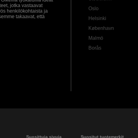
eet, jotka vastaavat
Oslo
yös henkilökohtaista ja
semme takaavat, että
Helsinki
København
Malmö
Borås
Suosittuja sivuja
Suositut tuotemerkit