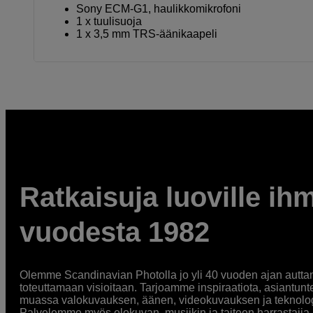
Sony ECM-G1, haulikkomikrofoni
1 x tuulisuoja
1 x 3,5 mm TRS-äänikaapeli
Ratkaisuja luoville ihm
vuodesta 1982
Olemme Scandinavian Photolla jo yli 40 vuoden ajan auttan
toteuttamaan visioitaan. Tarjoamme inspiraatiota, asiantunt
muassa valokuvauksen, äänen, videokuvauksen ja teknologi
Palvelemme myös elokuvan, musiikin ja taiteen harrastajia. O