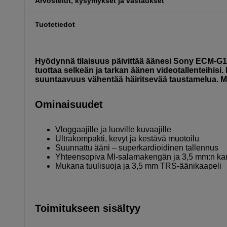
Arvostelut, kysymykset ja vastaukset
Tuotetiedot
Hyödynnä tilaisuus päivittää äänesi Sony ECM-G1:
tuottaa selkeän ja tarkan äänen videotallenteihisi
suuntaavuus vähentää häiritsevää taustamelua. Mu
Ominaisuudet
Vloggaajille ja luoville kuvaajille
Ultrakompakti, kevyt ja kestävä muotoilu
Suunnattu ääni – superkardioidinen tallennus
Yhteensopiva MI-salamakengän ja 3,5 mm:n ka
Mukana tuulisuoja ja 3,5 mm TRS-äänikaapeli
Toimitukseen sisältyy