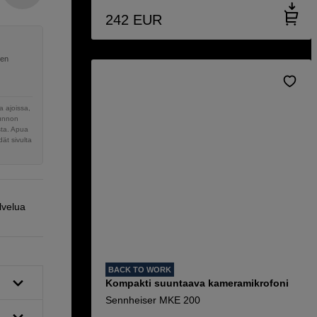
242
EUR
nen
 ajoissa,
sunnon
sta. Apua
ät sivulta
lvelua
BACK TO WORK
Kompakti suuntaava kameramikrofoni
Sennheiser MKE 200