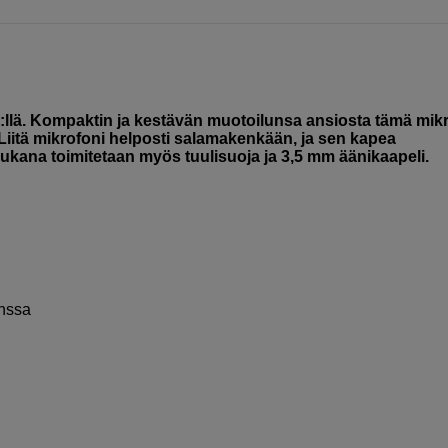
llä. Kompaktin ja kestävän muotoilunsa ansiosta tämä mik
. Liitä mikrofoni helposti salamakenkään, ja sen kapea
kana toimitetaan myös tuulisuoja ja 3,5 mm äänikaapeli.
nssa