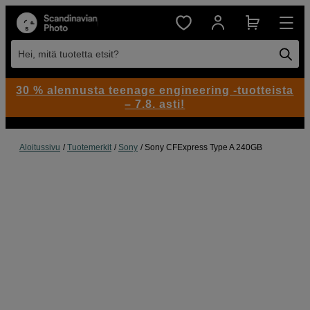
Hei, mitä tuotetta etsit?
30 % alennusta teenage engineering -tuotteista
– 7.8. asti!
Aloitussivu
Tuotemerkit
Sony
Sony CFExpress Type A 240GB