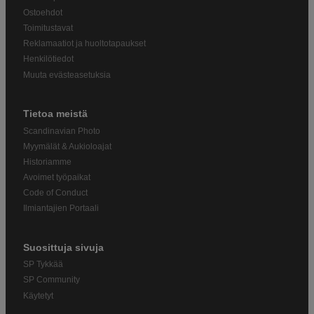
Ostoehdot
Toimitustavat
Reklamaatiot ja huoltotapaukset
Henkilötiedot
Muuta evästeasetuksia
Tietoa meistä
Scandinavian Photo
Myymälät & Aukioloajat
Historiamme
Avoimet työpaikat
Code of Conduct
Ilmiantajien Portaali
Suosittuja sivuja
SP Tykkää
SP Community
Käytetyt