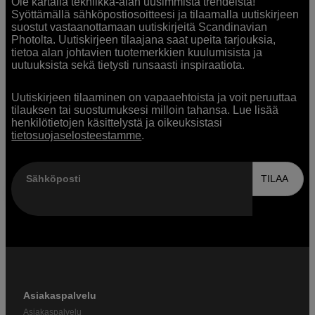
Ole kartalla tekniikka-alan uusimmista trendeistä!
Syöttämällä sähköpostiosoitteesi ja tilaamalla uutiskirjeen
suostut vastaanottamaan uutiskirjeitä Scandinavian
Photolta. Uutiskirjeen tilaajana saat upeita tarjouksia,
tietoa alan johtavien tuotemerkkien kuulumisista ja
uutuuksista sekä tietysti runsaasti inspiraatiota.
Uutiskirjeen tilaaminen on vapaaehtoista ja voit peruuttaa
tilauksen tai suostumuksesi milloin tahansa. Lue lisää
henkilötietojen käsittelystä ja oikeuksistasi
tietosuojaselosteestamme
.
Sähköposti
TILAA
Asiakaspalvelu
Asiakaspalvelu