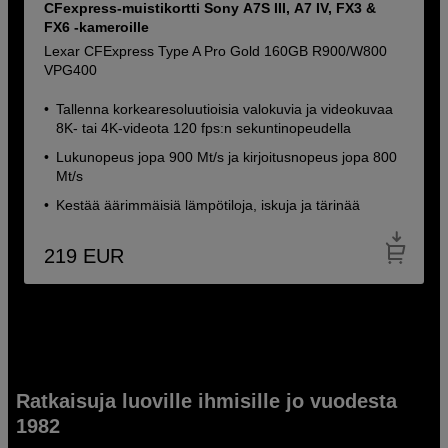
CFexpress-muistikortti Sony A7S III, A7 IV, FX3 &
FX6 -kameroille
Lexar CFExpress Type A Pro Gold 160GB R900/W800
VPG400
Tallenna korkearesoluutioisia valokuvia ja videokuvaa
8K- tai 4K-videota 120 fps:n sekuntinopeudella
Lukunopeus jopa 900 Mt/s ja kirjoitusnopeus jopa 800
Mt/s
Kestää äärimmäisiä lämpötiloja, iskuja ja tärinää
219
EUR
Ratkaisuja luoville ihmisille jo vuodesta
1982