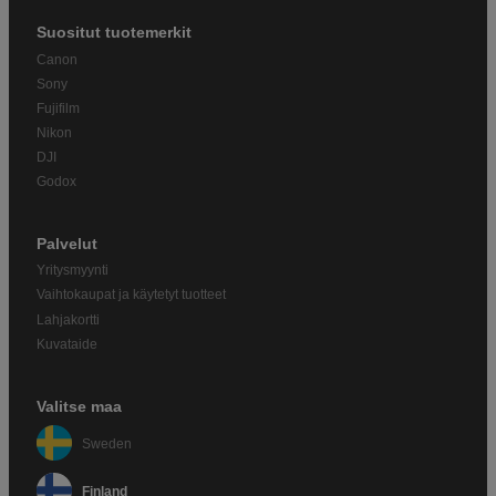
Suositut tuotemerkit
Canon
Sony
Fujifilm
Nikon
DJI
Godox
Palvelut
Yritysmyynti
Vaihtokaupat ja käytetyt tuotteet
Lahjakortti
Kuvataide
Valitse maa
Sweden
Finland