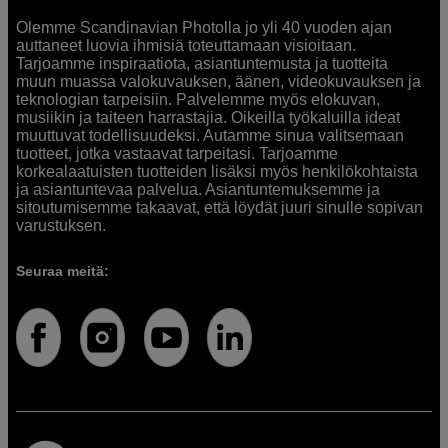
Olemme Scandinavian Photolla jo yli 40 vuoden ajan
auttaneet luovia ihmisiä toteuttamaan visioitaan.
Tarjoamme inspiraatiota, asiantuntemusta ja tuotteita
muun muassa valokuvauksen, äänen, videokuvauksen ja
teknologian tarpeisiin. Palvelemme myös elokuvan,
musiikin ja taiteen harrastajia. Oikeilla työkaluilla ideat
muuttuvat todellisuudeksi. Autamme sinua valitsemaan
tuotteet, jotka vastaavat tarpeitasi. Tarjoamme
korkealaatuisten tuotteiden lisäksi myös henkilökohtaista
ja asiantuntevaa palvelua. Asiantuntemuksemme ja
sitoutumisemme takaavat, että löydät juuri sinulle sopivan
varustuksen.
Seuraa meitä: