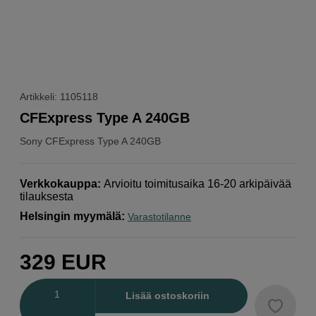
Artikkeli: 1105118
CFExpress Type A 240GB
Sony
CFExpress Type A 240GB
Verkkokauppa
:
Arvioitu toimitusaika 16-20 arkipäivää
tilauksesta
Helsingin myymälä
:
Varastotilanne
329
EUR
Määrä
Lisää ostoskoriin