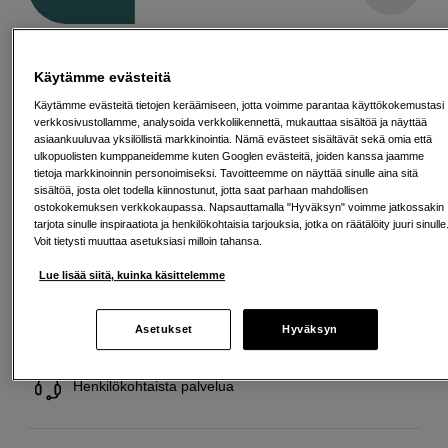
Maksa Svea-erämaksulla
Käytämme evästeitä
Esimerkki: 36 kk, 12 EUR/kk, yhteensä 437 EUR, todellinen vuosikorko
19,07 %
Käytämme evästeitä tietojen keräämiseen, jotta voimme parantaa käyttökokemustasi
Avausmaksu 5 EUR, laskutusmaksu 0 EUR/kk lisäksi
verkkosivustollamme, analysoida verkkoliikennettä, mukauttaa sisältöä ja näyttää
asiaankuuluvaa yksilöllistä markkinointia. Nämä evästeet sisältävät sekä omia että
Lainaaminen maksaa!
Jos et pysty maksamaan velkaa ajoissa, saatat
ulkopuolisten kumppaneidemme kuten Googlen evästeitä, joiden kanssa jaamme
saada maksuhäiriömerkinnän. Se voi vaikeuttaa asunnon vuokraamista,
tietoja markkinoinnin personoimiseksi. Tavoitteemme on näyttää sinulle aina sitä
liittymien tekemistä ja uusien lainojen saamista. Apua saat kuntasi talous- ja
sisältöä, josta olet todella kiinnostunut, jotta saat parhaan mahdollisen
velkaneuvonnasta. Yhteystiedot löydät sivulta
kkv.fi (avautuu uuteen
ostokokemuksen verkkokaupassa. Napsauttamalla "Hyväksyn" voimme jatkossakin
välilehteen)
tarjota sinulle inspiraatiota ja henkilökohtaisia tarjouksia, jotka on räätälöity juuri sinulle
Voit tietysti muuttaa asetuksiasi milloin tahansa.
Lue lisää siitä, kuinka käsittelemme
Ilmainen toimitus yli 200 EUR ostoksille
Asetukset
Hyväksyn
Osta nyt ja maksa myöhemmin
Henkilökohtaista palvelua