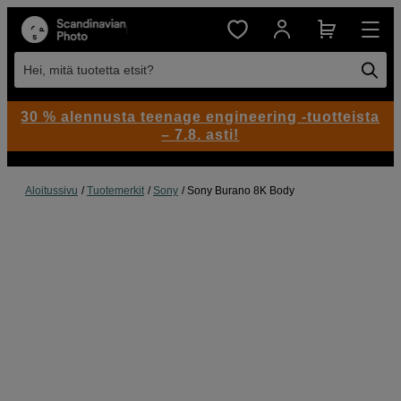
Hei, mitä tuotetta etsit?
30 % alennusta teenage engineering -tuotteista
– 7.8. asti!
Aloitussivu
Tuotemerkit
Sony
Sony Burano 8K Body