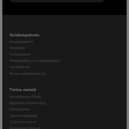
Asiakaspalvelu
Asiakaspalvelu
Ostoehdot
Toimitustavat
Reklamaatiot ja huoltotapaukset
Henkilötiedot
Muuta evästeasetuksia
Tietoa meistä
Scandinavian Photo
Myymälät & Aukioloajat
Historiamme
Avoimet työpaikat
Code of Conduct
Ilmiantajien Portaali