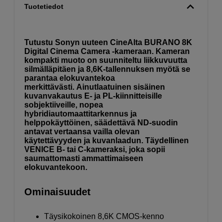
Tuotetiedot
Tutustu Sonyn uuteen CineAlta BURANO 8K
Digital Cinema Camera -kameraan. Kameran
kompakti muoto on suunniteltu liikkuvuutta
silmälläpitäen ja 8,6K-tallennuksen myötä se
parantaa elokuvantekoa
merkittävästi. Ainutlaatuinen sisäinen
kuvanvakautus E- ja PL-kiinnitteisille
sobjektiiveille, nopea
hybridiautomaattitarkennus ja
helppokäyttöinen, säädettävä ND-suodin
antavat vertaansa vailla olevan
käytettävyyden ja kuvanlaadun. Täydellinen
VENICE B- tai C-kameraksi, joka sopii
saumattomasti ammattimaiseen
elokuvantekoon.
Ominaisuudet
Täysikokoinen 8,6K CMOS-kenno