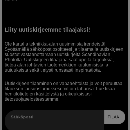
Liity uutiskirjeemme tilaajaksi!
Ole kartalla tekniikka-alan uusimmista trendeistä!
Syöttämällä sähköpostiosoitteesi ja tilaamalla uutiskirjeen
suostut vastaanottamaan uutiskirjeitä Scandinavian
Photolta. Uutiskirjeen tilaajana saat upeita tarjouksia,
tietoa alan johtavien tuotemerkkien kuulumisista ja
uutuuksista sekä tietysti runsaasti inspiraatiota.
Uutiskirjeen tilaaminen on vapaaehtoista ja voit peruuttaa
tilauksen tai suostumuksesi milloin tahansa. Lue lisää
henkilötietojen käsittelystä ja oikeuksistasi
tietosuojaselosteestamme
.
Sähköposti
TILAA