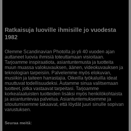
Ratkaisuja luoville ihmisille jo vuodesta
1982
Olemme Scandinavian Photolla jo yli 40 vuoden ajan
auttaneet luovia ihmisiä toteuttamaan visioitaan.
Tarjoamme inspiraatiota, asiantuntemusta ja tuotteita
muun muassa valokuvauksen, äänen, videokuvauksen ja
teknologian tarpeisiin. Palvelemme myös elokuvan,
musiikin ja taiteen harrastajia. Oikeilla työkaluilla ideat
muuttuvat todellisuudeksi. Autamme sinua valitsemaan
tuotteet, jotka vastaavat tarpeitasi. Tarjoamme
korkealaatuisten tuotteiden lisäksi myös henkilökohtaista
ja asiantuntevaa palvelua. Asiantuntemuksemme ja
sitoutumisemme takaavat, että löydät juuri sinulle sopivan
varustuksen.
Seuraa meitä: