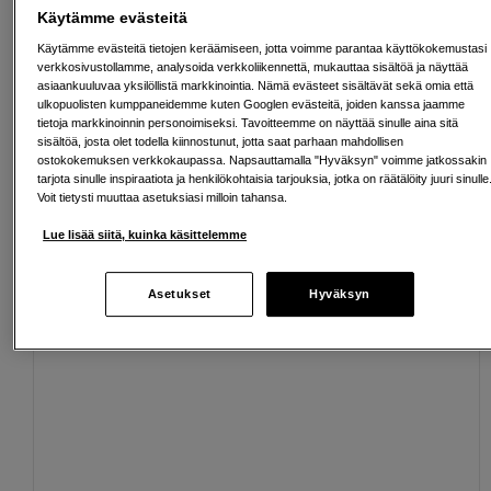
Käytämme evästeitä
Ilmainen toimitus yli 200 EUR ostoksille
Käytämme evästeitä tietojen keräämiseen, jotta voimme parantaa käyttökokemustasi
verkkosivustollamme, analysoida verkkoliikennettä, mukauttaa sisältöä ja näyttää
Osta nyt ja maksa myöhemmin
asiaankuuluvaa yksilöllistä markkinointia. Nämä evästeet sisältävät sekä omia että
ulkopuolisten kumppaneidemme kuten Googlen evästeitä, joiden kanssa jaamme
Henkilökohtaista palvelua
tietoja markkinoinnin personoimiseksi. Tavoitteemme on näyttää sinulle aina sitä
sisältöä, josta olet todella kiinnostunut, jotta saat parhaan mahdollisen
ostokokemuksen verkkokaupassa. Napsauttamalla "Hyväksyn" voimme jatkossakin
tarjota sinulle inspiraatiota ja henkilökohtaisia tarjouksia, jotka on räätälöity juuri sinulle
Voit tietysti muuttaa asetuksiasi milloin tahansa.
Sopivat lisävarusteet
Näytä lisää
Lue lisää siitä, kuinka käsittelemme
Asetukset
Hyväksyn