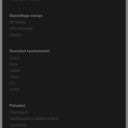
Suosittuja sivuja
SP Tykkää
SP Community
Käytetyt
Suositut tuotemerkit
Canon
Sony
Fujifilm
Nikon
DJI
Godox
Palvelut
Yritysmyynti
Vaihtokaupat ja käytetyt tuotteet
Lahjakortti