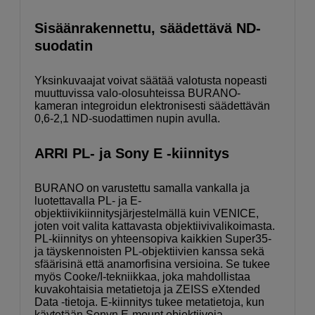
Sisäänrakennettu, säädettävä ND-
suodatin
Yksinkuvaajat voivat säätää valotusta nopeasti
muuttuvissa valo-olosuhteissa BURANO-
kameran integroidun elektronisesti säädettävän
0,6-2,1 ND-suodattimen nupin avulla.
ARRI PL- ja Sony E -kiinnitys
BURANO on varustettu samalla vankalla ja
luotettavalla PL- ja E-
objektiivikiinnitysjärjestelmällä kuin VENICE,
joten voit valita kattavasta objektiivivalikoimasta.
PL-kiinnitys on yhteensopiva kaikkien Super35-
ja täyskennoisten PL-objektiivien kanssa sekä
sfäärisinä että anamorfisina versioina. Se tukee
myös Cooke/I-tekniikkaa, joka mahdollistaa
kuvakohtaisia metatietoja ja ZEISS eXtended
Data -tietoja. E-kiinnitys tukee metatietoja, kun
käytetään Sonyn E-mount objektiiveja.