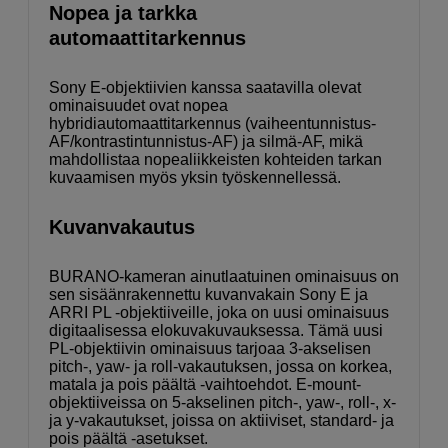
Nopea ja tarkka
automaattitarkennus
Sony E-objektiivien kanssa saatavilla olevat
ominaisuudet ovat nopea
hybridiautomaattitarkennus (vaiheentunnistus-
AF/kontrastintunnistus-AF) ja silmä-AF, mikä
mahdollistaa nopealiikkeisten kohteiden tarkan
kuvaamisen myös yksin työskennellessä.
Kuvanvakautus
BURANO-kameran ainutlaatuinen ominaisuus on
sen sisäänrakennettu kuvanvakain Sony E ja
ARRI PL -objektiiveille, joka on uusi ominaisuus
digitaalisessa elokuvakuvauksessa. Tämä uusi
PL-objektiivin ominaisuus tarjoaa 3-akselisen
pitch-, yaw- ja roll-vakautuksen, jossa on korkea,
matala ja pois päältä -vaihtoehdot. E-mount-
objektiiveissa on 5-akselinen pitch-, yaw-, roll-, x-
ja y-vakautukset, joissa on aktiiviset, standard- ja
pois päältä -asetukset.