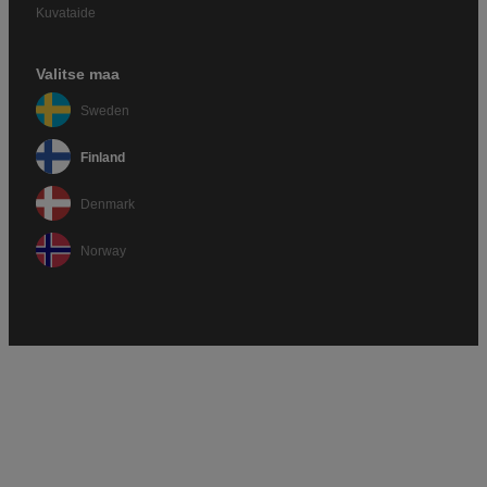
Kuvataide
Valitse maa
Sweden
Finland
Denmark
Norway