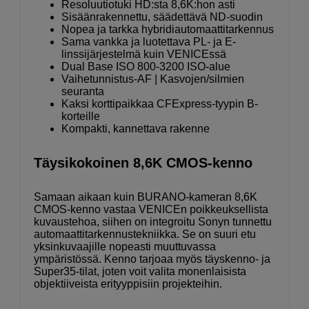
Resoluutiotuki HD:sta 8,6K:hon asti
Sisäänrakennettu, säädettävä ND-suodin
Nopea ja tarkka hybridiautomaattitarkennus
Sama vankka ja luotettava PL- ja E-
linssijärjestelmä kuin VENICEssä
Dual Base ISO 800-3200 ISO-alue
Vaihetunnistus-AF | Kasvojen/silmien
seuranta
Kaksi korttipaikkaa CFExpress-tyypin B-
korteille
Kompakti, kannettava rakenne
Täysikokoinen 8,6K CMOS-kenno
Samaan aikaan kuin BURANO-kameran 8,6K
CMOS-kenno vastaa VENICEn poikkeuksellista
kuvaustehoa, siihen on integroitu Sonyn tunnettu
automaattitarkennustekniikka. Se on suuri etu
yksinkuvaajille nopeasti muuttuvassa
ympäristössä. Kenno tarjoaa myös täyskenno- ja
Super35-tilat, joten voit valita monenlaisista
objektiiveista erityyppisiin projekteihin.