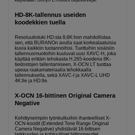
HD-8K-tallennus useiden
koodekkien tuella
Resoluutiotuki HD:sta 8,6K:hon mahdollistaa
sen, että BURANOn avulla saat korkealaatuisia
kuvia kaikkiin tuotannoihisi. Tuettuihin sisäisiin
tallennusmuotoihin kuuluvat uusi XAVC-H, joka
käyttää erittäin tehokasta H.265-kooderia 8K-
tiedostojen tallentamiseen, X-OCN LT tuottaa
upeaa raakamateriaalia tehokkaalla
tallennuksella, sekä XAVC-I ja XAVC-L UHD
4K:lle ja HD:lle.
X-OCN 16-bittinen Original Camera
Negative
Kehittyneimpiin työnkulkuihin ihanteelliset X-
OCN-koodit (Extended Tone Range Original
Camera Negative) yhdistävät 16-bittisen
tarkkuuden ja kohtuulliset bittinopeudet