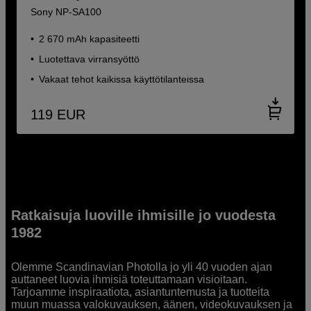
Sony NP-SA100
2 670 mAh kapasiteetti
Luotettava virransyöttö
Vakaat tehot kaikissa käyttötilanteissa
119
EUR
Ratkaisuja luoville ihmisille jo vuodesta
1982
Olemme Scandinavian Photolla jo yli 40 vuoden ajan
auttaneet luovia ihmisiä toteuttamaan visioitaan.
Tarjoamme inspiraatiota, asiantuntemusta ja tuotteita
muun muassa valokuvauksen, äänen, videokuvauksen ja