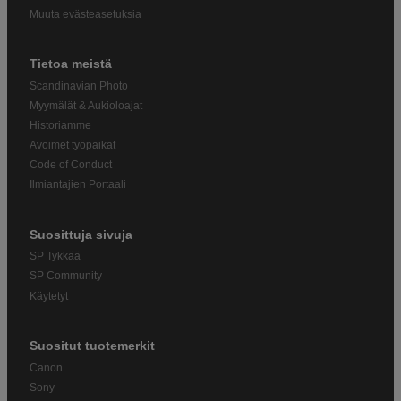
Muuta evästeasetuksia
Tietoa meistä
Scandinavian Photo
Myymälät & Aukioloajat
Historiamme
Avoimet työpaikat
Code of Conduct
Ilmiantajien Portaali
Suosittuja sivuja
SP Tykkää
SP Community
Käytetyt
Suositut tuotemerkit
Canon
Sony