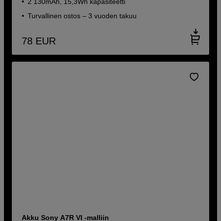
2 130mAh, 15,3Wh kapasiteetti
Turvallinen ostos – 3 vuoden takuu
78
EUR
Akku Sony A7R VI -malliin