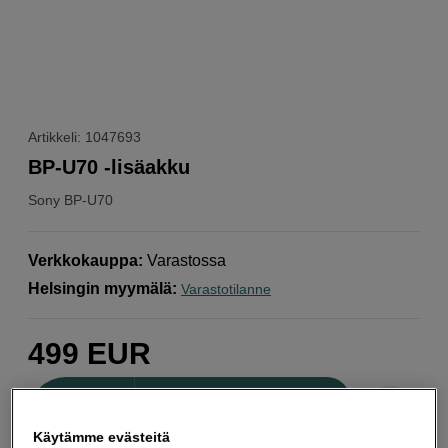
Artikkeli: 1047693
BP-U70 -lisäakku
Sony
BP-U70
Verkkokauppa
:
Varastossa
Helsingin myymälä
:
Varastotilanne
499
EUR
Määrä
Lisää ostoskoriin
Käytämme evästeitä