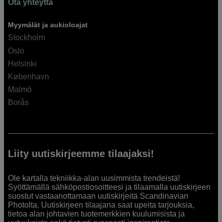
Ota yhteyttä
Myymälät ja aukioloajat
Stockholm
Oslo
Helsinki
København
Malmö
Borås
Liity uutiskirjeemme tilaajaksi!
Ole kartalla tekniikka-alan uusimmista trendeistä!
Syöttämällä sähköpostiosoitteesi ja tilaamalla uutiskirjeen
suostut vastaanottamaan uutiskirjeitä Scandinavian
Photolta. Uutiskirjeen tilaajana saat upeita tarjouksia,
tietoa alan johtavien tuotemerkkien kuulumisista ja