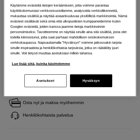
Käytämme evästeitä tietojen keräämiseen, jotta voimme parantaa
käyttökokemustasi verkkosivustollamme, analysoida verkkoliikennettä,
Maksa Svea-erämaksulla
mukauttaa sisältöä ja näyttää asiaankuuluvaa yksilöllistä markkinointia. Nämä
Esimerkki: 36 kk, 18 EUR/kk, yhteensä 653 EUR, todellinen vuosikorko
evästeet sisältävät sekä omia että ulkopuolisten kumppaneidemme kuten
19,07 %
Googlen evästeitä, joiden kanssa jaamme tietoja markkinoinnin
Avausmaksu 5 EUR, laskutusmaksu 0 EUR/kk lisäksi
personoimiseksi. Tavoitteemme on näyttää sinulle aina sitä sisältöä, josta olet
todella kiinnostunut, jotta saat parhaan mahdollisen ostokokemuksen
Lainaaminen maksaa!
Jos et pysty maksamaan velkaa ajoissa, saatat
verkkokaupassa. Napsauttamalla "Hyväksyn" voimme jatkossakin tarjota
saada maksuhäiriömerkinnän. Se voi vaikeuttaa asunnon vuokraamista,
sinulle inspiraatiota ja henkilökohtaisia tarjouksia, jotka on räätälöity juuri
liittymien tekemistä ja uusien lainojen saamista. Apua saat kuntasi talous- ja
sinulle. Voit tietysti muuttaa asetuksiasi milloin tahansa.
velkaneuvonnasta. Yhteystiedot löydät sivulta
kkv.fi (avautuu uuteen
välilehteen)
Lue lisää siitä, kuinka käsittelemme
Asetukset
Hyväksyn
Ilmainen toimitus yli 200 EUR ostoksille
Osta nyt ja maksa myöhemmin
Henkilökohtaista palvelua