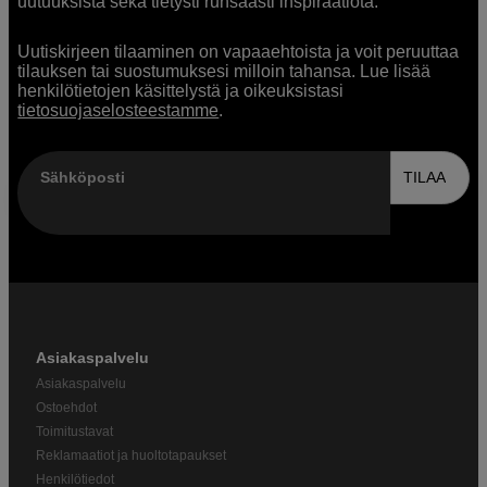
uutuuksista sekä tietysti runsaasti inspiraatiota.
Uutiskirjeen tilaaminen on vapaaehtoista ja voit peruuttaa
tilauksen tai suostumuksesi milloin tahansa. Lue lisää
henkilötietojen käsittelystä ja oikeuksistasi
tietosuojaselosteestamme
.
Sähköposti
TILAA
Asiakaspalvelu
Asiakaspalvelu
Ostoehdot
Toimitustavat
Reklamaatiot ja huoltotapaukset
Henkilötiedot