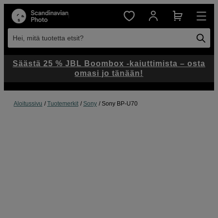
Hei, mitä tuotetta etsit?
Säästä 25 % JBL Boombox -kaiuttimista – osta
omasi jo tänään!
Aloitussivu
Tuotemerkit
Sony
Sony BP-U70