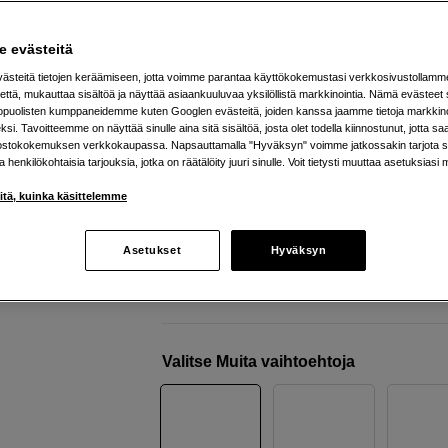
kamera AI-automaattitarkennu
Sony
A7 V
 evästeitä
steitä tietojen keräämiseen, jotta voimme parantaa käyttökokemustasi verkkosivustollamm
että, mukauttaa sisältöä ja näyttää asiaankuuluvaa yksilöllistä markkinointia. Nämä evästeet 
Verkkokauppa
:
Varastossa
kopuolisten kumppaneidemme kuten Googlen evästeitä, joiden kanssa jaamme tietoja markkin
si. Tavoitteemme on näyttää sinulle aina sitä sisältöä, josta olet todella kiinnostunut, jotta s
Helsingin myymälä
:
Varastotilanne
ostokokemuksen verkkokaupassa. Napsauttamalla "Hyväksyn" voimme jatkossakin tarjota si
ja henkilökohtaisia tarjouksia, jotka on räätälöity juuri sinulle. Voit tietysti muuttaa asetuksiasi 
33 megapikselin kenno
iitä, kuinka käsittelemme
4K 120 fps videokuvaus
Erittäin nopea AI-automaattitarkennu
Asetukset
Hyväksyn
Lisää tietoa
Valitse Muita vaihtoehtoja