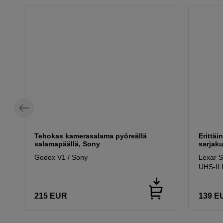
Tehokas kamerasalama pyöreällä
Erittäi
salamapäällä, Sony
sarjak
Godox V1 / Sony
Lexar 
UHS-II
215
EUR
139
E