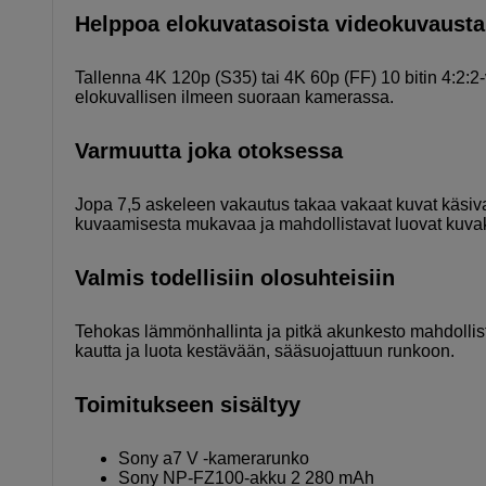
Helppoa elokuvatasoista videokuvausta
Tallenna 4K 120p (S35) tai 4K 60p (FF) 10 bitin 4:2:2
elokuvallisen ilmeen suoraan kamerassa.
Varmuutta joka otoksessa
Jopa 7,5 askeleen vakautus takaa vakaat kuvat käsiva
kuvaamisesta mukavaa ja mahdollistavat luovat kuva
Valmis todellisiin olosuhteisiin
Tehokas lämmönhallinta ja pitkä akunkesto mahdollista
kautta ja luota kestävään, sääsuojattuun runkoon.
Toimitukseen sisältyy
Sony a7 V -kamerarunko
Sony NP-FZ100-akku 2 280 mAh