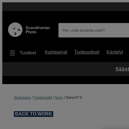
Hei, mitä tuotetta etsit?
Kampanjat
Tuoteuutiset
Käytetyt
Tuotteet
Sääst
Aloitussivu
Tuotemerkit
Sony
Sony A7 V
BACK TO WORK