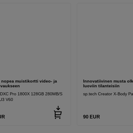
n nopea muistikortti video- ja
Innovatiivinen musta ol
uvaukseen
luoviin tilanteisiin
SDXC Pro 1800X 128GB 280MB/S
sp.tech Creator X-Body Pa
 U3 V60
UR
90
EUR