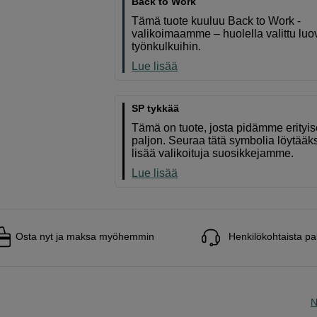
Back to Work
Tämä tuote kuuluu Back to Work -
valikoimaamme – huolella valittu luov
työnkulkuihin.
Lue lisää
SP tykkää
Tämä on tuote, josta pidämme erityi
paljon. Seuraa tätä symbolia löytääk
lisää valikoituja suosikkejamme.
Lue lisää
Osta nyt ja maksa myöhemmin
Henkilökohtaista pa
N