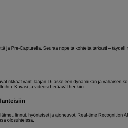
ä ja Pre-Capturella. Seuraa nopeita kohteita tarkasti – täydell
vat rikkaat värit, laajan 16 askeleen dynamiikan ja vähäisen k
toihin. Kuvasi ja videosi heräävät henkiin.
lanteisiin
läimet, linnut, hyönteiset ja ajoneuvot. Real-time Recognition A
ssa olosuhteissa.