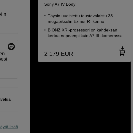
Sony A7 IV Body
iin
Täysin uudistettu taustavalaistu 33
megapikselin Exmor R -kenno
BIONZ XR -prosessori on kahdeksan
kertaa nopeampi kuin A7 III -kamerassa
2 179
EUR
sen
sesi
lvelua
äytä lisää