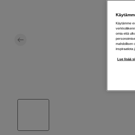
Käytämme
Käytämme evä
verkkoliikenn
omia että ul
personoimisek
mahdollisen 
inspiraatiota 
Lue lisää s