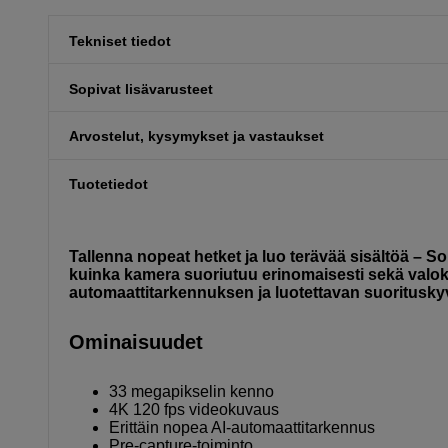
Tekniset tiedot
Sopivat lisävarusteet
Arvostelut, kysymykset ja vastaukset
Tuotetiedot
Tallenna nopeat hetket ja luo terävää sisältöä – 
kuinka kamera suoriutuu erinomaisesti sekä valo
automaattitarkennuksen ja luotettavan suorituskyvyn
Ominaisuudet
33 megapikselin kenno
4K 120 fps videokuvaus
Erittäin nopea AI-automaattitarkennus
Pre-capture-toiminto