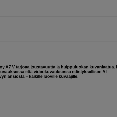
Sony A7 V tarjoaa joustavuutta ja huippuluokan kuvanlaatua.
kuvauksessa että videokuvauksessa edistyksellisen AI-
 ansiosta – kaikille luoville kuvaajille.