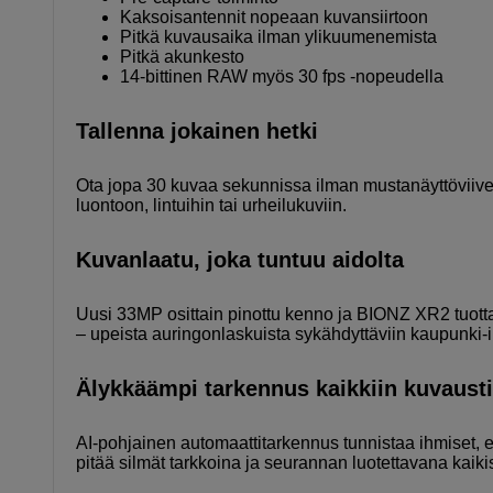
Kaksoisantennit nopeaan kuvansiirtoon
Pitkä kuvausaika ilman ylikuumenemista
Pitkä akunkesto
14-bittinen RAW myös 30 fps -nopeudella
Tallenna jokainen hetki
Ota jopa 30 kuvaa sekunnissa ilman mustanäyttöviivett
luontoon, lintuihin tai urheilukuviin.
Kuvanlaatu, joka tuntuu aidolta
Uusi 33MP osittain pinottu kenno ja BIONZ XR2 tuotta
– upeista auringonlaskuista sykähdyttäviin kaupunki-il
Älykkäämpi tarkennus kaikkiin kuvausti
AI-pohjainen automaattitarkennus tunnistaa ihmiset, e
pitää silmät tarkkoina ja seurannan luotettavana kaiki