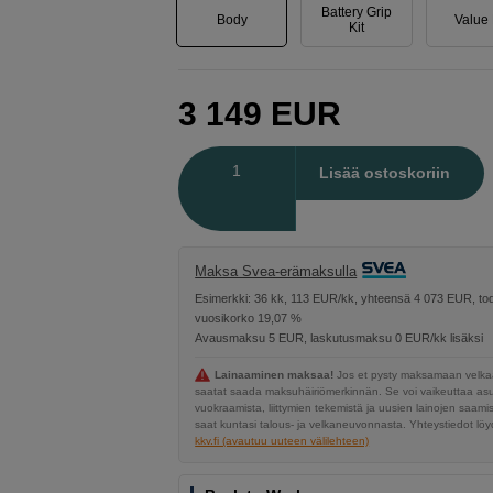
Battery Grip
Body
Value 
Kit
3 149
EUR
Määrä
Lisää ostoskoriin
Maksa Svea-erämaksulla
Esimerkki: 36 kk, 113 EUR/kk, yhteensä 4 073 EUR, tod
vuosikorko 19,07 %
Avausmaksu 5 EUR, laskutusmaksu 0 EUR/kk lisäksi
Lainaaminen maksaa!
Jos et pysty maksamaan velkaa
saatat saada maksuhäiriömerkinnän. Se voi vaikeuttaa a
vuokraamista, liittymien tekemistä ja uusien lainojen saami
saat kuntasi talous- ja velkaneuvonnasta. Yhteystiedot löyd
kkv.fi (avautuu uuteen välilehteen)