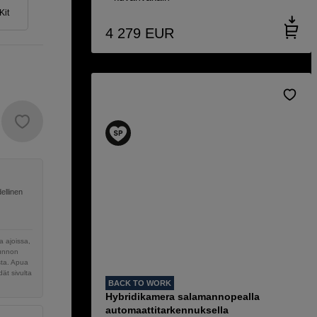
Kit
4 279
EUR
ellinen
 ajoissa,
sunnon
sta. Apua
ät sivulta
BACK TO WORK
Hybridikamera salamannopealla
automaattitarkennuksella