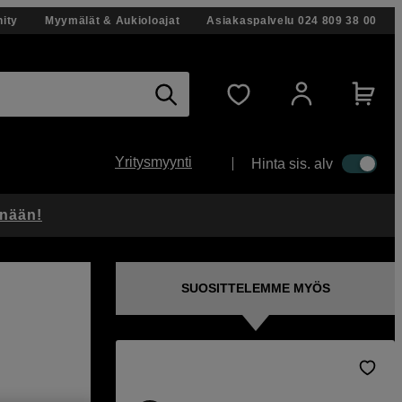
ity
Myymälät & Aukioloajat
Asiakaspalvelu
024 809 38 00
Yritysmyynti
Hinta sis. alv
änään!
SUOSITTELEMME MYÖS