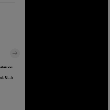
kalaukku
Lisäkapasiteettinen kameran akku,
Sony NP-FZ100
ck Black
Jupio NP-FZ100 Ultra 2600mAh
65
EUR