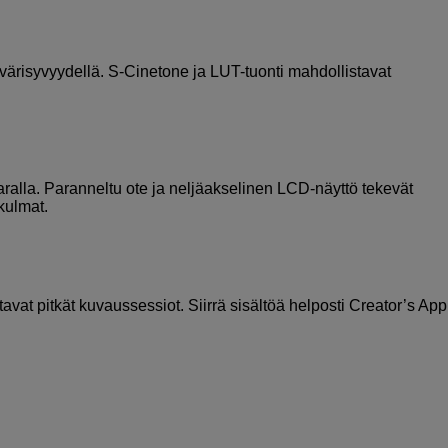
-värisyvyydellä. S-Cinetone ja LUT-tuonti mahdollistavat
ralla. Paranneltu ote ja neljäakselinen LCD-näyttö tekevät
kulmat.
vat pitkät kuvaussessiot. Siirrä sisältöä helposti Creator’s App