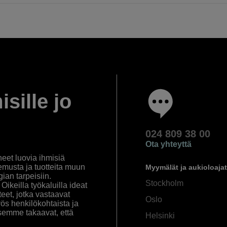
isille jo
024 809 38 00
Ota yhteyttä
eet luovia ihmisiä
emusta ja tuotteita muun
Myymälät ja aukioloajat
an tarpeisiin.
Stockholm
ikeilla työkaluilla ideat
eet, jotka vastaavat
Oslo
yös henkilökohtaista ja
semme takaavat, että
Helsinki