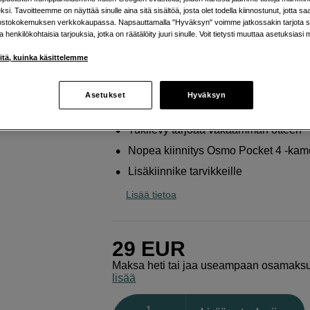
si. Tavoitteemme on näyttää sinulle aina sitä sisältöä, josta olet todella kiinnostunut, jotta s
SmallRig
6009 Attachable Backplate Support 
ostokokemuksen verkkokaupassa. Napsauttamalla "Hyväksyn" voimme jatkossakin tarjota si
Osmo Pocket 4
ja henkilökohtaisia tarjouksia, jotka on räätälöity juuri sinulle. Voit tietysti muuttaa asetuksiasi 
iitä, kuinka käsittelemme
Verkkokauppa
:
Varastossa
Helsingin myymälä
:
Varastotilanne
Asetukset
Hyväksyn
Tukilevy tarjoaa vakaamman otteen
Nopea kiinnitys Osmo Pocket 4 -kame
Lisäkiinnike tarvikkeille
Lisää tietoa
29
EUR
Maksa heti tai jaa useampaan osamaks
lisää
Määrä