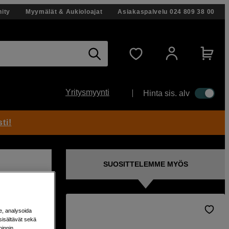
ity
Myymälät & Aukioloajat
Asiakaspalvelu
024 809 38 00
Yritysmyynti
Hinta sis. alv
ti!
SUOSITTELEMME MYÖS
e, analysoida
sisältävät sekä
 4:lle
oinnin