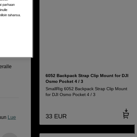
aat parhaan
for DJI
nulle
milloin tahansa.
ralle
6052 Backpack Strap Clip Mount for DJI
Osmo Pocket 4 / 3
SmallRig 6052 Backpack Strap Clip Mount
for DJI Osmo Pocket 4 / 3
33
EUR
uun
Lue