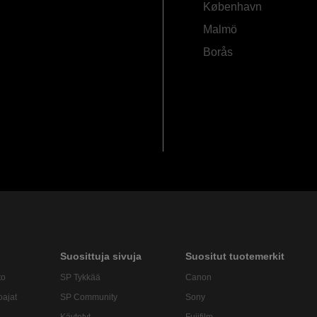
København
Malmö
Borås
Suosittuja sivuja
Suositut tuotemerkit
to
SP Tykkää
Canon
oajat
SP Community
Sony