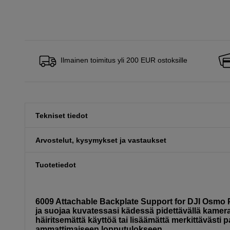
Ilmainen toimitus yli 200 EUR ostoksille
Tekniset tiedot
Arvostelut, kysymykset ja vastaukset
Tuotetiedot
6009 Attachable Backplate Support for DJI Osmo Po
ja suojaa kuvatessasi kädessä pidettävällä kameral
häiritsemättä käyttöä tai lisäämättä merkittävästi 
ammattimaiseen lopputulokseen.