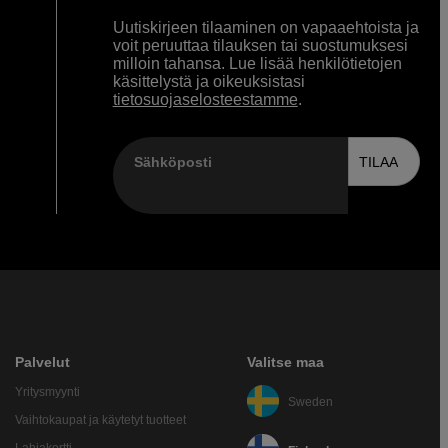
Uutiskirjeen tilaaminen on vapaaehtoista ja
voit peruuttaa tilauksen tai suostumuksesi
milloin tahansa. Lue lisää henkilötietojen
käsittelystä ja oikeuksistasi
tietosuojaselosteestamme
.
Sähköposti
TILAA
Palvelut
Valitse maa
Yritysmyynti
Sweden
Vaihtokaupat ja käytetyt tuotteet