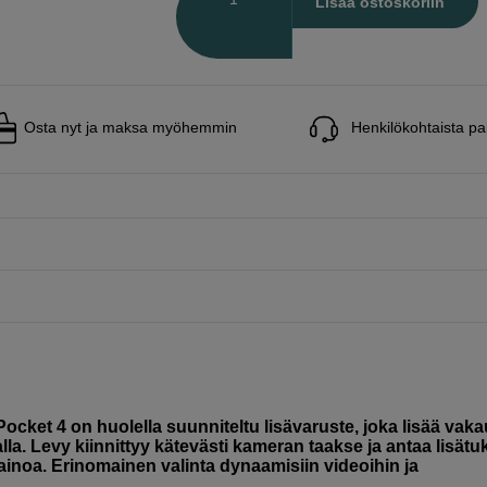
Lisää ostoskoriin
Osta nyt ja maksa myöhemmin
Henkilökohtaista pa
cket 4 on huolella suunniteltu lisävaruste, joka lisää vaka
la. Levy kiinnittyy kätevästi kameran taakse ja antaa lisätu
painoa. Erinomainen valinta dynaamisiin videoihin ja