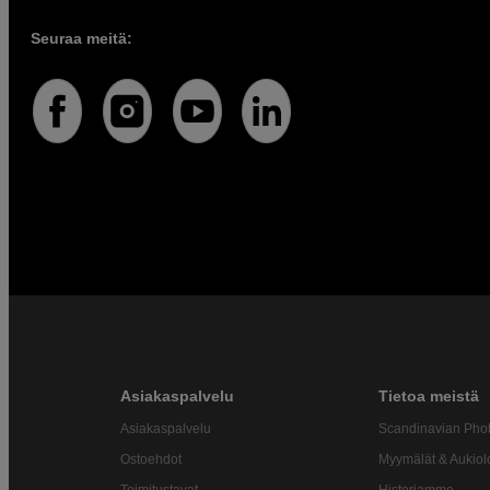
Seuraa meitä:
Asiakaspalvelu
Tietoa meistä
Asiakaspalvelu
Scandinavian Pho
Ostoehdot
Myymälät & Aukiol