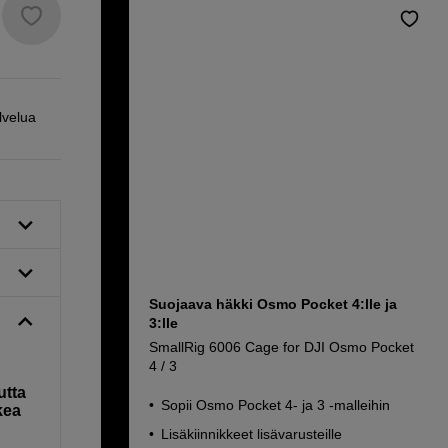
lvelua
Suojaava häkki Osmo Pocket 4:lle ja
3:lle
SmallRig 6006 Cage for DJI Osmo Pocket
4 / 3
utta
Sopii Osmo Pocket 4- ja 3 -malleihin
kea
Lisäkiinnikkeet lisävarusteille