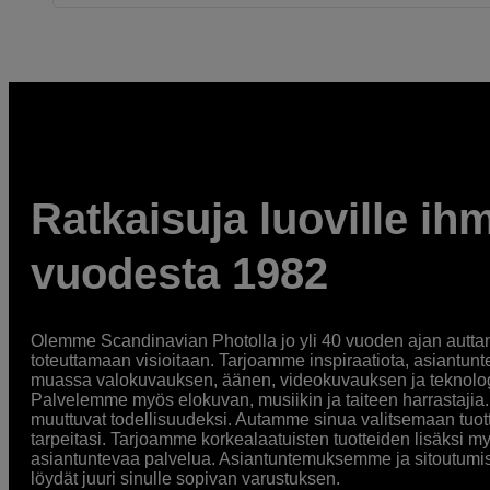
Ratkaisuja luoville ihm
vuodesta 1982
Olemme Scandinavian Photolla jo yli 40 vuoden ajan auttan
toteuttamaan visioitaan. Tarjoamme inspiraatiota, asiantunt
muassa valokuvauksen, äänen, videokuvauksen ja teknologi
Palvelemme myös elokuvan, musiikin ja taiteen harrastajia. O
muuttuvat todellisuudeksi. Autamme sinua valitsemaan tuott
tarpeitasi. Tarjoamme korkealaatuisten tuotteiden lisäksi m
asiantuntevaa palvelua. Asiantuntemuksemme ja sitoutumi
löydät juuri sinulle sopivan varustuksen.