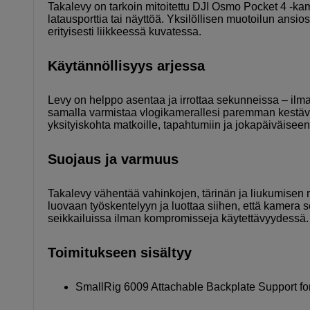
Takalevy on tarkoin mitoitettu DJI Osmo Pocket 4 -kamer
latausporttia tai näyttöä. Yksilöllisen muotoilun ansi
erityisesti liikkeessä kuvatessa.
Käytännöllisyys arjessa
Levy on helppo asentaa ja irrottaa sekunneissa – ilman t
samalla varmistaa vlogikamerallesi paremman kestävyy
yksityiskohta matkoille, tapahtumiin ja jokapäiväise
Suojaus ja varmuus
Takalevy vähentää vahinkojen, tärinän ja liukumisen r
luovaan työskentelyyn ja luottaa siihen, että kamera 
seikkailuissa ilman kompromisseja käytettävyydessä.
Toimitukseen sisältyy
SmallRig 6009 Attachable Backplate Support fo