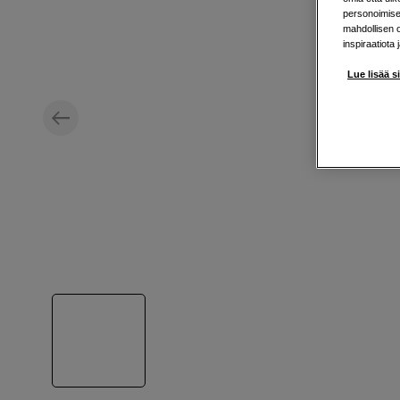
personoimisek
mahdollisen 
inspiraatiota 
Lue lisää s