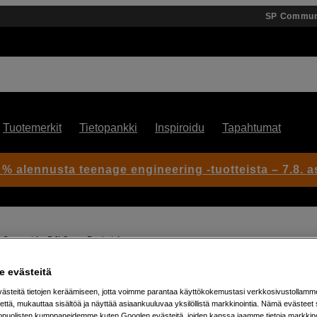
SP Commun
Tuotemerkit
Tietopankki
Inspiroidu
Tapahtumat
 % alennusta teenage engineering -tuotteista – 7.8. as
 Support for DJI Osmo Pocket 4
 evästeitä
Artikkeli: 1106295
steitä tietojen keräämiseen, jotta voimme parantaa käyttökokemustasi verkkosivustollamm
että, mukauttaa sisältöä ja näyttää asiaankuuluvaa yksilöllistä markkinointia. Nämä evästeet 
Takakiinnike DJI Osmo Pocket
kopuolisten kumppaneidemme kuten Googlen evästeitä, joiden kanssa jaamme tietoja markkin