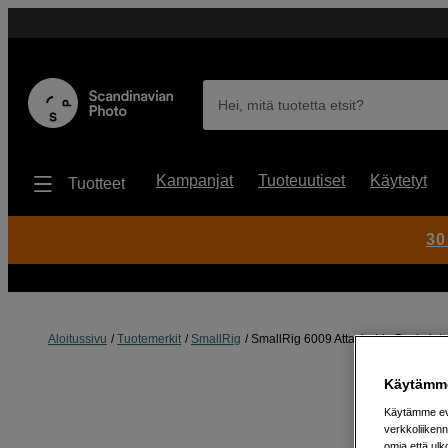
Hei, mitä tuotetta etsit?
Kampanjat
Tuoteuutiset
Käytetyt
Tuotteet
30
Aloitussivu
Tuotemerkit
SmallRig
SmallRig 6009 Attachable Backplate
Käytämme
Käytämme evä
verkkoliikenn
omia että ul