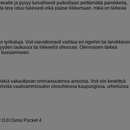
alle ja pysyy turvallisesti paikoillaan peittämättä painikkeita,
osta levy istuu tukevasti eikä pääse liikkumaan, mikä on tärkeää
yökaluja. Voit vaivattomasti vaihtaa eri rigeihin tai tarvikkeisii
den laukussa tai liikkeellä ollessasi. Olennaisen tärkeä
en kuvaamiseen.
iskiä vakauttavan ominaisuutensa ansiosta. Voit siis keskittyä
selviää vaativammissakin olosuhteissa kaupungissa, urheilussa 
r DJI Osmo Pocket 4