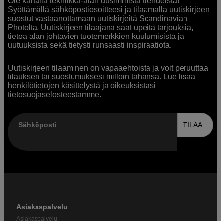
Ole kartalla tekniikka-alan uusimmista trendeistä!
Syöttämällä sähköpostiosoitteesi ja tilaamalla uutiskirjeen
suostut vastaanottamaan uutiskirjeitä Scandinavian
Photolta. Uutiskirjeen tilaajana saat upeita tarjouksia,
tietoa alan johtavien tuotemerkkien kuulumisista ja
uutuuksista sekä tietysti runsaasti inspiraatiota.
Uutiskirjeen tilaaminen on vapaaehtoista ja voit peruuttaa
tilauksen tai suostumuksesi milloin tahansa. Lue lisää
henkilötietojen käsittelystä ja oikeuksistasi
tietosuojaselosteestamme
.
Sähköposti
TILAA
Asiakaspalvelu
Asiakaspalvelu