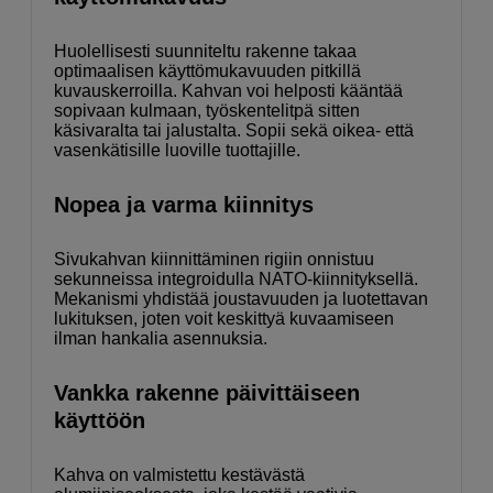
Huolellisesti suunniteltu rakenne takaa
optimaalisen käyttömukavuuden pitkillä
kuvauskerroilla. Kahvan voi helposti kääntää
sopivaan kulmaan, työskentelitpä sitten
käsivaralta tai jalustalta. Sopii sekä oikea- että
vasenkätisille luoville tuottajille.
Nopea ja varma kiinnitys
Sivukahvan kiinnittäminen rigiin onnistuu
sekunneissa integroidulla NATO-kiinnityksellä.
Mekanismi yhdistää joustavuuden ja luotettavan
lukituksen, joten voit keskittyä kuvaamiseen
ilman hankalia asennuksia.
Vankka rakenne päivittäiseen
käyttöön
Kahva on valmistettu kestävästä