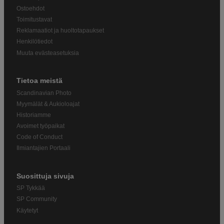
Ostoehdot
Toimitustavat
Reklamaatiot ja huoltotapaukset
Henkilötiedot
Muuta evästeasetuksia
Tietoa meistä
Scandinavian Photo
Myymälät & Aukioloajat
Historiamme
Avoimet työpaikat
Code of Conduct
Ilmiantajien Portaali
Suosittuja sivuja
SP Tykkää
SP Community
Käytetyt