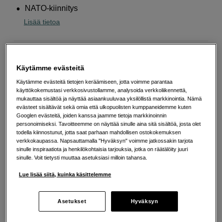
NATO-kiinnitys
Lisää tietoa
161
EUR
Käytämme evästeitä
Määrä
Käytämme evästeitä tietojen keräämiseen, jotta voimme parantaa
Lisää ostoskoriin
käyttökokemustasi verkkosivustollamme, analysoida verkkoliikennettä,
mukauttaa sisältöä ja näyttää asiaankuuluvaa yksilöllistä markkinointia. Nämä
evästeet sisältävät sekä omia että ulkopuolisten kumppaneidemme kuten
Googlen evästeitä, joiden kanssa jaamme tietoja markkinoinnin
personoimiseksi. Tavoitteemme on näyttää sinulle aina sitä sisältöä, josta olet
Maksa Svea-erämaksulla
todella kiinnostunut, jotta saat parhaan mahdollisen ostokokemuksen
Esimerkki: 36 kk, 6 EUR/kk, yhteensä 221 EUR, todellinen vuosikorko
verkkokaupassa. Napsauttamalla "Hyväksyn" voimme jatkossakin tarjota
19,07 %
sinulle inspiraatiota ja henkilökohtaisia tarjouksia, jotka on räätälöity juuri
Avausmaksu 5 EUR, laskutusmaksu 0 EUR/kk lisäksi
sinulle. Voit tietysti muuttaa asetuksiasi milloin tahansa.
Lainaaminen maksaa!
Jos et pysty maksamaan velkaa ajoissa, saatat
Lue lisää siitä, kuinka käsittelemme
saada maksuhäiriömerkinnän. Se voi vaikeuttaa asunnon vuokraamista,
liittymien tekemistä ja uusien lainojen saamista. Apua saat kuntasi talous- ja
velkaneuvonnasta. Yhteystiedot löydät sivulta
kkv.fi (avautuu uuteen
Asetukset
Hyväksyn
välilehteen)