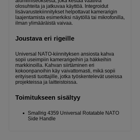
alumiiniseoksesta, joka kestää vaativia
olosuhteita ja jatkuvaa käyttöä. Integroidut
lisävarustekiinnitykset helpottavat kamerarigin
laajentamista esimerkiksi näytöllä tai mikrofonilla,
ilman ylimääräistä vaivaa.
Joustava eri rigeille
Universal NATO-kiinnityksen ansiosta kahva
sopii useimpiin kamerarigeihin ja häkkeihin
markkinoilla. Kahvan siirtäminen eri
kokoonpanoihin käy vaivattomasti, mikä sopii
erityisesti tuottajille, jotka työskentelevät useissa
projekteissa ja laitteistoissa.
Toimitukseen sisältyy
Smallrig 4359 Universal Rotatable NATO
Side Handle