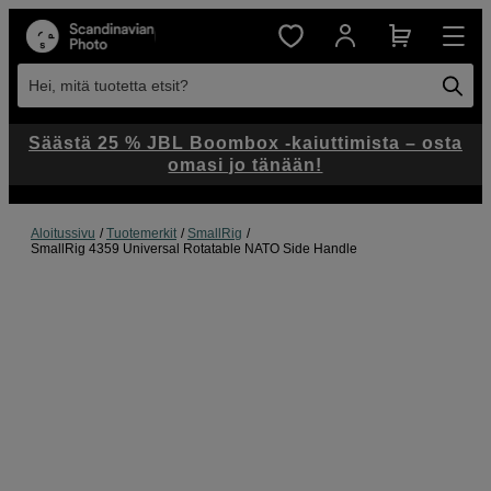
Hei, mitä tuotetta etsit?
Säästä 25 % JBL Boombox -kaiuttimista – osta
omasi jo tänään!
Aloitussivu
Tuotemerkit
SmallRig
SmallRig 4359 Universal Rotatable NATO Side Handle