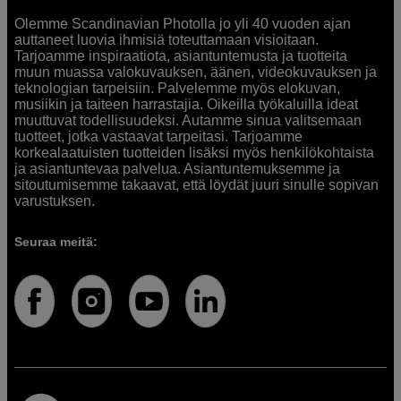
Olemme Scandinavian Photolla jo yli 40 vuoden ajan
auttaneet luovia ihmisiä toteuttamaan visioitaan.
Tarjoamme inspiraatiota, asiantuntemusta ja tuotteita
muun muassa valokuvauksen, äänen, videokuvauksen ja
teknologian tarpeisiin. Palvelemme myös elokuvan,
musiikin ja taiteen harrastajia. Oikeilla työkaluilla ideat
muuttuvat todellisuudeksi. Autamme sinua valitsemaan
tuotteet, jotka vastaavat tarpeitasi. Tarjoamme
korkealaatuisten tuotteiden lisäksi myös henkilökohtaista
ja asiantuntevaa palvelua. Asiantuntemuksemme ja
sitoutumisemme takaavat, että löydät juuri sinulle sopivan
varustuksen.
Seuraa meitä: