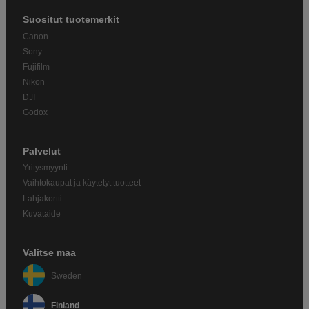
Suositut tuotemerkit
Canon
Sony
Fujifilm
Nikon
DJI
Godox
Palvelut
Yritysmyynti
Vaihtokaupat ja käytetyt tuotteet
Lahjakortti
Kuvataide
Valitse maa
Sweden
Finland