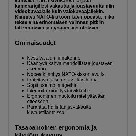
kahvalla. Tämä sivukahva tarjoaa
kamerarigillesi vakautta ja joustavuutta niin
videokuvaajalle kuin valokuvaajallekin.
Kiinnitys NATO-kiskoon käy nopeasti, mikä
tekee siitä erinomaisen valinnan pitkiin
tallennuksiin ja dynaamisiin otoksiin.
Ominaisuudet
Kestävä alumiinirakenne
Kääntyvä kahva mahdollistaa joustavan
asennon
Nopea kiinnitys NATO-kiskon avulla
Irrotettava ja siirrettävä käsihihna
Sopii useimpiin rigeihin
Integroitu kiinnitys tarvikkeille
Ergonominen muotoilu miellyttävään
otteeseen
Parantaa hallintaa ja vakautta
kuvaustilanteissa
Tasapainoinen ergonomia ja
käyttömukavuus