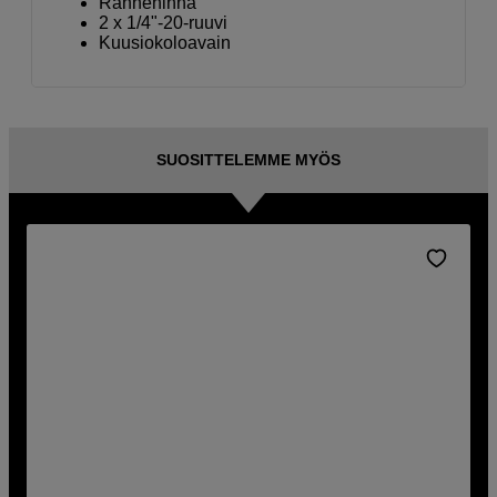
Rannehihna
2 x 1/4"-20-ruuvi
Kuusiokoloavain
SUOSITTELEMME MYÖS