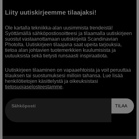
Liity uutiskirjeemme tilaajaksi!
Ole kartalla tekniikka-alan uusimmista trendeistä!
Syöttämällä sähköpostiosoitteesi ja tilaamalla uutiskirjeen
suostut vastaanottamaan uutiskirjeitä Scandinavian
Photolta. Uutiskirjeen tilaajana saat upeita tarjouksia,
tietoa alan johtavien tuotemerkkien kuulumisista ja
uutuuksista sekä tietysti runsaasti inspiraatiota.
Uutiskirjeen tilaaminen on vapaaehtoista ja voit peruuttaa
tilauksen tai suostumuksesi milloin tahansa. Lue lisää
henkilötietojen käsittelystä ja oikeuksistasi
tietosuojaselosteestamme
.
Sähköposti
TILAA