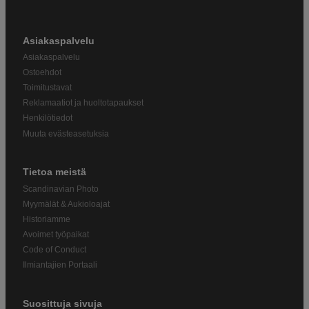
Asiakaspalvelu
Asiakaspalvelu
Ostoehdot
Toimitustavat
Reklamaatiot ja huoltotapaukset
Henkilötiedot
Muuta evästeasetuksia
Tietoa meistä
Scandinavian Photo
Myymälät & Aukioloajat
Historiamme
Avoimet työpaikat
Code of Conduct
Ilmiantajien Portaali
Suosittuja sivuja