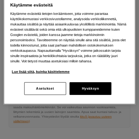
Käytämme evästeitä
Lisää tietoa
Käytämme evästeitä tietojen keräämiseen, jotta voimme parantaa
käyttökokemustasi verkkosivustollamme, analysoida verkkoliikennettä,
mukauttaa sisältöä ja näyttää asiaankuuluvaa yksilöllistä markkinointia. Nämä
154
EUR
evästeet sisältävät sekä omia että ulkopuolisten kumppaneidemme kuten
Googlen evästeitä, joiden kanssa jaamme tietoja markkinoinnin
personoimiseksi. Tavoitteemme on näyttää sinulle aina sitä sisältöä, josta olet
Määrä
todella kiinnostunut, jotta saat parhaan mahdollisen ostokokemuksen
Lisää ostoskoriin
verkkokaupassa. Napsauttamalla "Hyväksyn" voimme jatkossakin tarjota
sinulle inspiraatiota ja henkilökohtaisia tarjouksia, jotka on räätälöity juuri
sinulle. Voit tietysti muuttaa asetuksiasi milloin tahansa.
Lue lisää siitä, kuinka käsittelemme
Maksa Svea-erämaksulla
Esimerkki: 36 kk, 6 EUR/kk, yhteensä 221 EUR, todellinen vuosikorko
19,07 %
Asetukset
Hyväksyn
Avausmaksu 5 EUR, laskutusmaksu 0 EUR/kk lisäksi
Lainaaminen maksaa!
Jos et pysty maksamaan velkaa ajoissa, saatat
saada maksuhäiriömerkinnän. Se voi vaikeuttaa asunnon vuokraamista,
liittymien tekemistä ja uusien lainojen saamista. Apua saat kuntasi talous- ja
velkaneuvonnasta. Yhteystiedot löydät sivulta
kkv.fi (avautuu uuteen
välilehteen)