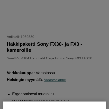
Artikkeli: 1059530
Häkkipaketti Sony FX30- ja FX3 -
kameroille
SmallRig
4184 Handheld Cage kit For Sony FX3 / FX30
Verkkokauppa
:
Varastossa
Helsingin myymälä
:
Varastotilanne
Ergonomisesti muotoiltu.
NATO-kisko vasemmalla puolella.
Arca-Swiss pikakiinnityslevy.