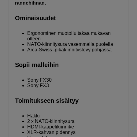
rannehihnan.
Ominaisuudet
Ergonominen muotoilu takaa mukavan
otteen
NATO-kiinnitysura vasemmalla puolella
Arca-Swiss -pikakiinnityslevy pohjassa
Sopii malleihin
Sony FX30
Sony FX3
Toimitukseen sisältyy
Häkki
2 x NATO-kiinnitysura
HDMI-kaapelikiinnike
XLR-kahvan pidennys