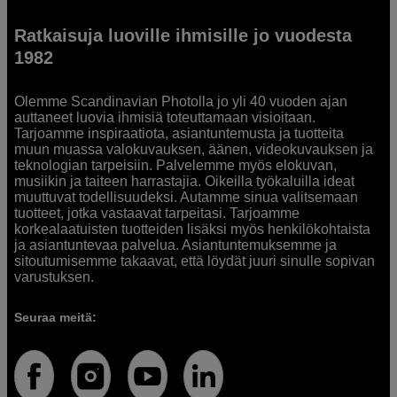
Ratkaisuja luoville ihmisille jo vuodesta
1982
Olemme Scandinavian Photolla jo yli 40 vuoden ajan
auttaneet luovia ihmisiä toteuttamaan visioitaan.
Tarjoamme inspiraatiota, asiantuntemusta ja tuotteita
muun muassa valokuvauksen, äänen, videokuvauksen ja
teknologian tarpeisiin. Palvelemme myös elokuvan,
musiikin ja taiteen harrastajia. Oikeilla työkaluilla ideat
muuttuvat todellisuudeksi. Autamme sinua valitsemaan
tuotteet, jotka vastaavat tarpeitasi. Tarjoamme
korkealaatuisten tuotteiden lisäksi myös henkilökohtaista
ja asiantuntevaa palvelua. Asiantuntemuksemme ja
sitoutumisemme takaavat, että löydät juuri sinulle sopivan
varustuksen.
Seuraa meitä: