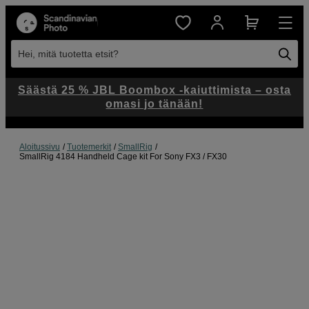
Hei, mitä tuotetta etsit?
Säästä 25 % JBL Boombox -kaiuttimista – osta
omasi jo tänään!
Aloitussivu
Tuotemerkit
SmallRig
SmallRig 4184 Handheld Cage kit For Sony FX3 / FX30