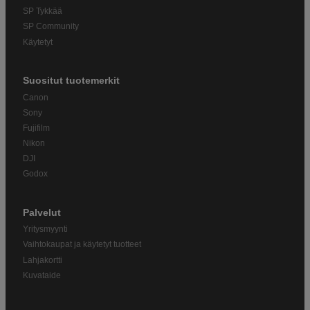
SP Tykkää
SP Community
Käytetyt
Suositut tuotemerkit
Canon
Sony
Fujifilm
Nikon
DJI
Godox
Palvelut
Yritysmyynti
Vaihtokaupat ja käytetyt tuotteet
Lahjakortti
Kuvataide