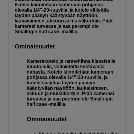
Kotelo kiinnitetään kameraan pohjassa
olevalla 1/4"-20-ruuvilla, ja kotelo säilyttää
täyden pääsyn kääntyvään näyttöön,
laukaisimeen, akkuun ja muistikorttiin. Pidä
kamerasi turvassa ja saa parempi ote
Smallrigin half case -mallilla.
Ominaisuudet
Kamerakotelo ja rannehihna klassisella
muotoilulla, valmistettu kestävästä
nahasta. Kotelo kiinnitetään kameraan
pohjassa olevalla 1/4"-20-ruuvilla, ja
kotelo säilyttää täyden pääsyn
kääntyvään näyttöön, laukaisimeen,
akkuun ja muistikorttiin. Pidä kamerasi
turvassa ja saa parempi ote Smallrigin
half case -mallilla.
Ominaisuudet
Sisäänrakennettu alumiinirunko, joka