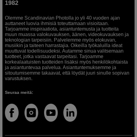
1982
Olemme Scandinavian Photolla jo yli 40 vuoden ajan
auttaneet luovia ihmisiä toteuttamaan visioitaan.
Tarjoamme inspiraatiota, asiantuntemusta ja tuotteita
muun muassa valokuvauksen, äänen, videokuvauksen ja
teknologian tarpeisiin. Palvelemme myös elokuvan,
musiikin ja taiteen harrastajia. Oikeilla työkaluilla ideat
muuttuvat todellisuudeksi. Autamme sinua valitsemaan
tuotteet, jotka vastaavat tarpeitasi. Tarjoamme
korkealaatuisten tuotteiden lisäksi myös henkilökohtaista
ja asiantuntevaa palvelua. Asiantuntemuksemme ja
sitoutumisemme takaavat, että löydät juuri sinulle sopivan
varustuksen.
Seuraa meitä: