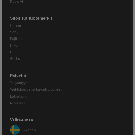
Käytetyt
Suositut tuotemerkit
Canon
Sony
Fujifilm
Nikon
DJI
Godox
Palvelut
Yritysmyynti
Vaihtokaupat ja käytetyt tuotteet
Lahjakortti
Kuvataide
Valitse maa
Sweden