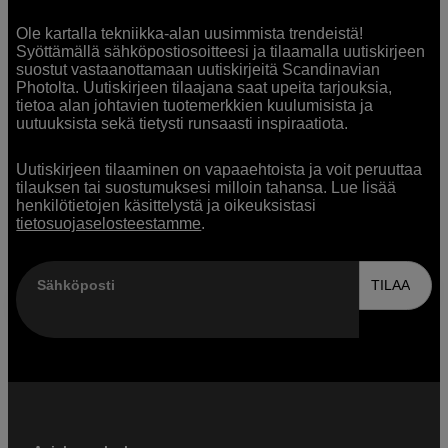
Ole kartalla tekniikka-alan uusimmista trendeistä!
Syöttämällä sähköpostiosoitteesi ja tilaamalla uutiskirjeen
suostut vastaanottamaan uutiskirjeitä Scandinavian
Photolta. Uutiskirjeen tilaajana saat upeita tarjouksia,
tietoa alan johtavien tuotemerkkien kuulumisista ja
uutuuksista sekä tietysti runsaasti inspiraatiota.
Uutiskirjeen tilaaminen on vapaaehtoista ja voit peruuttaa
tilauksen tai suostumuksesi milloin tahansa. Lue lisää
henkilötietojen käsittelystä ja oikeuksistasi
tietosuojaselosteestamme
.
Sähköposti
TILAA