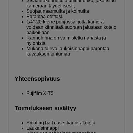
Sisäänrakennettu alumiinirunko, joka istuu
kameraan täydellisesti,
Suojaa naarmuilta ja kolhuilta
Parantaa otettasi.
1/4"-20-kierre pohjassa, jotta kamera
voidaan kiinnittää suoraan jalustaan kotelo
paikoillaan
Rannehihna on valmistettu nahasta ja
nylonista
Mukana tuleva laukaisinnappi parantaa
kuvauksen tuntumaa
Yhteensopivuus
Fujifilm X-T5
Toimitukseen sisältyy
Smallrig half case -kamerakotelo
Laukaisinnappi