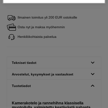
Ilmainen toimitus yli 200 EUR ostoksille
Osta nyt ja maksa myöhemmin
Henkilökohtaista palvelua
Tekniset tiedot
Arvostelut, kysymykset ja vastaukset
Tuotetiedot
Kamerakotelo ja rannehihna klassisella
muotoilulla, valmistettu kestävästä nahasta.