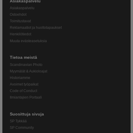
Asiakaspalvelu
Asiakaspalvelu
Ostoehdot
Toimitustavat
Reklamaatiot ja huoltotapaukset
Henkilötiedot
Muuta evästeasetuksia
Tietoa meistä
Scandinavian Photo
Myymälät & Aukioloajat
Historiamme
Avoimet työpaikat
Code of Conduct
Ilmiantajien Portaali
Suosittuja sivuja
SP Tykkää
SP Community