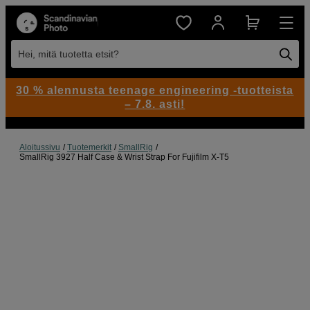
Hei, mitä tuotetta etsit?
30 % alennusta teenage engineering -tuotteista
– 7.8. asti!
Aloitussivu
Tuotemerkit
SmallRig
SmallRig 3927 Half Case & Wrist Strap For Fujifilm X-T5