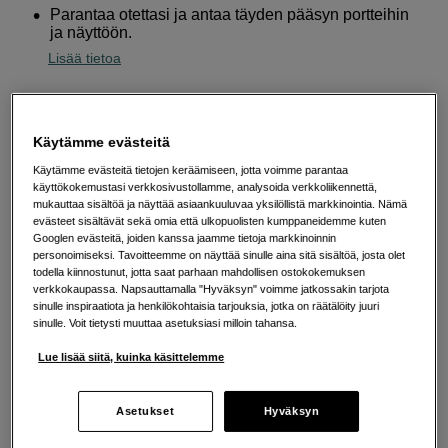
Parantaa otettasi ja antaa täyden pääsyn portteihin
ja näyttöön.
Lisää tietoa
77
EUR
Käytämme evästeitä
Käytämme evästeitä tietojen keräämiseen, jotta voimme parantaa
Määrä
Lisää ostoskoriin
käyttökokemustasi verkkosivustollamme, analysoida verkkoliikennettä,
mukauttaa sisältöä ja näyttää asiaankuuluvaa yksilöllistä markkinointia. Nämä
evästeet sisältävät sekä omia että ulkopuolisten kumppaneidemme kuten
Googlen evästeitä, joiden kanssa jaamme tietoja markkinoinnin
personoimiseksi. Tavoitteemme on näyttää sinulle aina sitä sisältöä, josta olet
Maksa Svea-erämaksulla
todella kiinnostunut, jotta saat parhaan mahdollisen ostokokemuksen
verkkokaupassa. Napsauttamalla "Hyväksyn" voimme jatkossakin tarjota
Esimerkki: 36 kk, 3 EUR/kk, yhteensä 113 EUR, todellinen vuosikorko
sinulle inspiraatiota ja henkilökohtaisia tarjouksia, jotka on räätälöity juuri
19,07 %
sinulle. Voit tietysti muuttaa asetuksiasi milloin tahansa.
Avausmaksu 5 EUR, laskutusmaksu 0 EUR/kk lisäksi
Lue lisää siitä, kuinka käsittelemme
Lainaaminen maksaa!
Jos et pysty maksamaan velkaa ajoissa, saatat
saada maksuhäiriömerkinnän. Se voi vaikeuttaa asunnon vuokraamista,
liittymien tekemistä ja uusien lainojen saamista. Apua saat kuntasi talous- ja
velkaneuvonnasta. Yhteystiedot löydät sivulta
kkv.fi (avautuu uuteen
Asetukset
Hyväksyn
välilehteen)