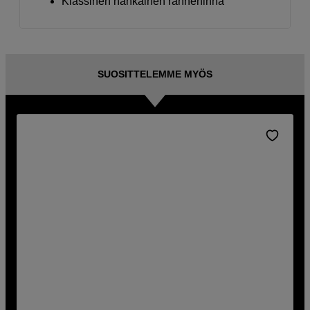
Klassinen nahkainen rannehihna
SUOSITTELEMME MYÖS