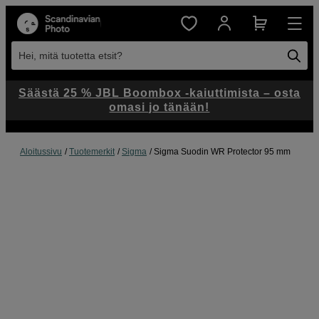
Hei, mitä tuotetta etsit?
Säästä 25 % JBL Boombox -kaiuttimista – osta
omasi jo tänään!
Aloitussivu
Tuotemerkit
Sigma
Sigma Suodin WR Protector 95 mm