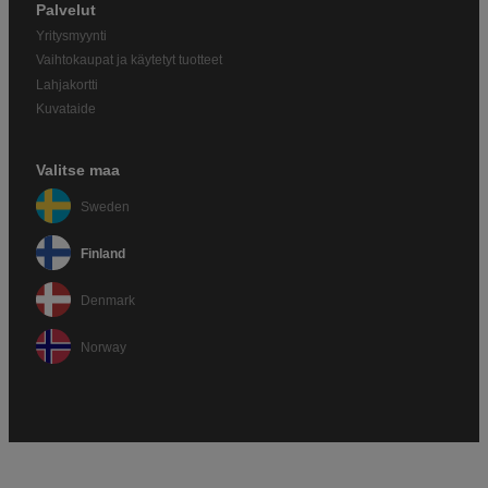
Palvelut
Yritysmyynti
Vaihtokaupat ja käytetyt tuotteet
Lahjakortti
Kuvataide
Valitse maa
Sweden
Finland
Denmark
Norway