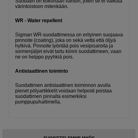
Suodatin on kokonaan väritön, joten se ei vaikuta
värintoistoon mitenkään.
WR - Water repellent
Sigman WR-suodattimessa on erityinen suojaava
pinnoite (coating), joka on sekä vettä että öljyä
hylkivä. Pinnoite työntää pois vesipisaroita ja
sormenjäljet eivät tartu kiinni suodattimeen, vaan
ne on helppo pyyhkiä pois.
Antistaattinen toiminto
Suodattimen antistaattinen toiminnon avulla
pienet pölyartikkelit voidaan helposti poistaa
suodattimen pinnalta esimerkiksi
pumppupuhaltimella.