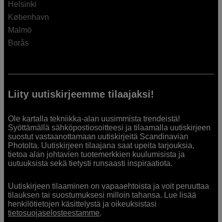
Helsinki
København
Malmö
Borås
Liity uutiskirjeemme tilaajaksi!
Ole kartalla tekniikka-alan uusimmista trendeistä!
Syöttämällä sähköpostiosoitteesi ja tilaamalla uutiskirjeen
suostut vastaanottamaan uutiskirjeitä Scandinavian
Photolta. Uutiskirjeen tilaajana saat upeita tarjouksia,
tietoa alan johtavien tuotemerkkien kuulumisista ja
uutuuksista sekä tietysti runsaasti inspiraatiota.
Uutiskirjeen tilaaminen on vapaaehtoista ja voit peruuttaa
tilauksen tai suostumuksesi milloin tahansa. Lue lisää
henkilötietojen käsittelystä ja oikeuksistasi
tietosuojaselosteestamme
.