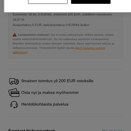
Maksa Svea-erämaksulla
Esimerkki: 36 kk, 5 EUR/kk, yhteensä 185 EUR, todellinen vuosikorko
19,07 %
Avausmaksu 5 EUR, laskutusmaksu 0 EUR/kk lisäksi
Lainaaminen maksaa!
Jos et pysty maksamaan velkaa ajoissa, saatat
saada maksuhäiriömerkinnän. Se voi vaikeuttaa asunnon vuokraamista,
liittymien tekemistä ja uusien lainojen saamista. Apua saat kuntasi talous- ja
velkaneuvonnasta. Yhteystiedot löydät sivulta
kkv.fi (avautuu uuteen
välilehteen)
Ilmainen toimitus yli 200 EUR ostoksille
Osta nyt ja maksa myöhemmin
Henkilökohtaista palvelua