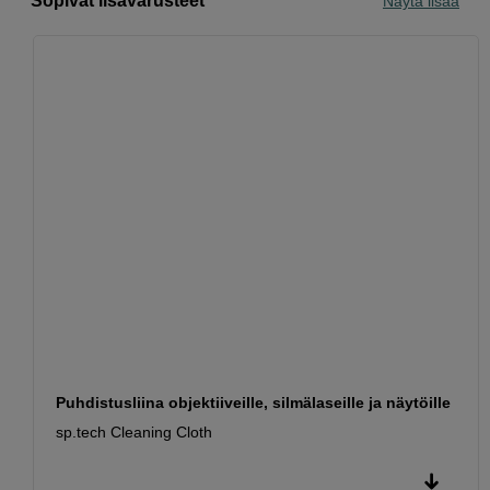
Sopivat lisävarusteet
Näytä lisää
Puhdistusliina objektiiveille, silmälaseille ja näytöille
sp.tech Cleaning Cloth