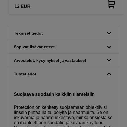
12
EUR
Tekniset tiedot
Sopivat lisävarusteet
Arvostelut, kysymykset ja vastaukset
Tuotetiedot
Suojaava suodatin kaikkiin tilanteisiin
Protection on kehitetty suojaamaan objektiivisi
linssin pintaa lialta, pölyltä ja naarmuilta. Se on
iskuvarma ja naarmunkestävä, minkä ansiosta se
on ihanteellinen suodatin jatkuvaan käyttöön.