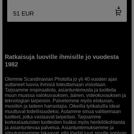
51
EUR
Ratkaisuja luoville ihmisille jo vuodesta
1982
Olemme Scandinavian Photolla jo yli 40 vuoden ajan
auttaneet luovia ihmisiä toteuttamaan visioitaan.
Tarjoamme inspiraatiota, asiantuntemusta ja tuotteita
muun muassa valokuvauksen, äänen, videokuvauksen ja
teknologian tarpeisiin. Palvelemme myös elokuvan,
musiikin ja taiteen harrastajia. Oikeilla työkaluilla ideat
muuttuvat todellisuudeksi. Autamme sinua valitsemaan
tuotteet, jotka vastaavat tarpeitasi. Tarjoamme
korkealaatuisten tuotteiden lisäksi myös henkilökohtaista
ja asiantuntevaa palvelua. Asiantuntemuksemme ja
sitoutumisemme takaavat, että löydät juuri sinulle sopivan