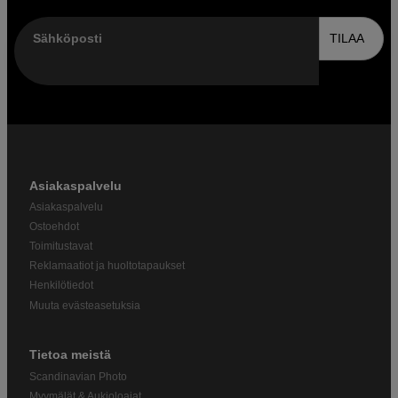
Sähköposti
TILAA
Asiakaspalvelu
Asiakaspalvelu
Ostoehdot
Toimitustavat
Reklamaatiot ja huoltotapaukset
Henkilötiedot
Muuta evästeasetuksia
Tietoa meistä
Scandinavian Photo
Myymälät & Aukioloajat