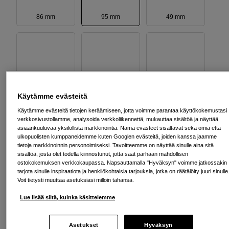
86 mm
95 mm
49 mm
67 mm
105 mm
62 mm
Käytämme evästeitä
Käytämme evästeitä tietojen keräämiseen, jotta voimme parantaa käyttökokemustasi
verkkosivustollamme, analysoida verkkoliikennettä, mukauttaa sisältöä ja näyttää
asiaankuuluvaa yksilöllistä markkinointia. Nämä evästeet sisältävät sekä omia että
52 mm
58 mm
46 mm
ulkopuolisten kumppaneidemme kuten Googlen evästeitä, joiden kanssa jaamme
tietoja markkinoinnin personoimiseksi. Tavoitteemme on näyttää sinulle aina sitä
sisältöä, josta olet todella kiinnostunut, jotta saat parhaan mahdollisen
ostokokemuksen verkkokaupassa. Napsauttamalla "Hyväksyn" voimme jatkossakin
149
EUR
tarjota sinulle inspiraatiota ja henkilökohtaisia tarjouksia, jotka on räätälöity juuri sinulle
Voit tietysti muuttaa asetuksiasi milloin tahansa.
Määrä
Lue lisää siitä, kuinka käsittelemme
Lisää ostoskoriin
Asetukset
Hyväksyn