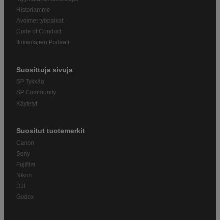
Historiamme
Avoimet työpaikat
Code of Conduct
Ilmiantajien Portaali
Suosittuja sivuja
SP Tykkää
SP Community
Käytetyt
Suositut tuotemerkit
Canon
Sony
Fujifilm
Nikon
DJI
Godox