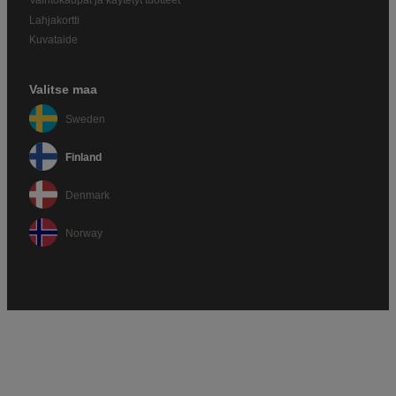
Vaihtokaupat ja käytetyt tuotteet
Lahjakortti
Kuvataide
Valitse maa
Sweden
Finland
Denmark
Norway