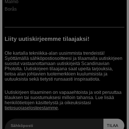
Malmö
Borås
Liity uutiskirjeemme tilaajaksi!
Ole kartalla tekniikka-alan uusimmista trendeistä!
Syöttämällä sähköpostiosoitteesi ja tilaamalla uutiskirjeen
suostut vastaanottamaan uutiskirjeitä Scandinavian
Photolta. Uutiskirjeen tilaajana saat upeita tarjouksia,
tietoa alan johtavien tuotemerkkien kuulumisista ja
uutuuksista sekä tietysti runsaasti inspiraatiota.
Uutiskirjeen tilaaminen on vapaaehtoista ja voit peruuttaa
tilauksen tai suostumuksesi milloin tahansa. Lue lisää
henkilötietojen käsittelystä ja oikeuksistasi
tietosuojaselosteestamme
.
Sähköposti
TILAA