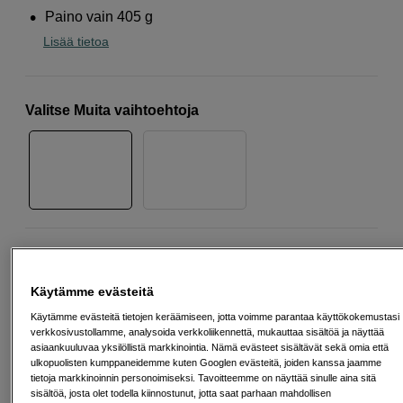
Paino vain 405 g
Lisää tietoa
Valitse Muita vaihtoehtoja
709
EUR
Käytämme evästeitä
Määrä
Lisää ostoskoriin
Käytämme evästeitä tietojen keräämiseen, jotta voimme parantaa käyttökokemustasi
verkkosivustollamme, analysoida verkkoliikennettä, mukauttaa sisältöä ja näyttää
asiaankuuluvaa yksilöllistä markkinointia. Nämä evästeet sisältävät sekä omia että
ulkopuolisten kumppaneidemme kuten Googlen evästeitä, joiden kanssa jaamme
tietoja markkinoinnin personoimiseksi. Tavoitteemme on näyttää sinulle aina sitä
Maksa Svea-erämaksulla
sisältöä, josta olet todella kiinnostunut, jotta saat parhaan mahdollisen