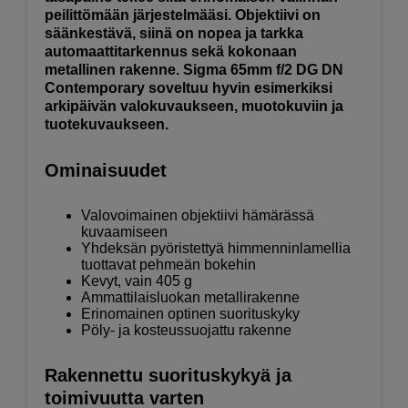
peilittömään järjestelmääsi. Objektiivi on
säänkestävä, siinä on nopea ja tarkka
automaattitarkennus sekä kokonaan
metallinen rakenne. Sigma 65mm f/2 DG DN
Contemporary soveltuu hyvin esimerkiksi
arkipäivän valokuvaukseen, muotokuviin ja
tuotekuvaukseen.
Ominaisuudet
Valovoimainen objektiivi hämärässä
kuvaamiseen
Yhdeksän pyöristettyä himmenninlamellia
tuottavat pehmeän bokehin
Kevyt, vain 405 g
Ammattilaisluokan metallirakenne
Erinomainen optinen suorituskyky
Pöly- ja kosteussuojattu rakenne
Rakennettu suorituskykyä ja
toimivuutta varten