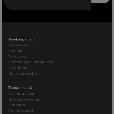
Asiakaspalvelu
Asiakaspalvelu
Ostoehdot
Toimitustavat
Reklamaatiot ja huoltotapaukset
Henkilötiedot
Muuta evästeasetuksia
Tietoa meistä
Scandinavian Photo
Myymälät & Aukioloajat
Historiamme
Avoimet työpaikat