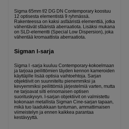
Sigma 65mm f/2 DG DN Contemporary koostuu
12 optisesta elementistä 9 ryhmässä.
Rakenteessa on kaksi asfääristä elementtiä, jotka
vähentävät sfääristä aberraatiota. Lisäksi mukana
on SLD-elementti (Special Low Dispersion), joka
vähentää kromaattista aberraatiota.
Sigman I-sarja
Sigma I -sarja kuuluu Contemporary-kokoelmaan
ja tarjoaa peilittömien täyden kennon kameroiden
käyttäjille lisää optisia vaihtoehtoja. Sarjan
objektiivit on suunniteltu pienemmiksi ja
kevyemmiksi peilittömiä järjestelmiä varten, mutta
ne tarjoavat silti erinomaisen optisen
suorituskyvyn. I-sarjan objektiivit on valmistettu
kokonaan metallista Sigman Cine-sarjan tapaan,
mikä tuo laadukkaan tuntuman, ammattimaisen
viimeistelyn ja ennen kaikkea parantaa
kestävyyttä.