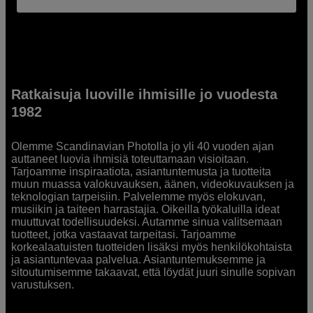
Ratkaisuja luoville ihmisille jo vuodesta
1982
Olemme Scandinavian Photolla jo yli 40 vuoden ajan
auttaneet luovia ihmisiä toteuttamaan visioitaan.
Tarjoamme inspiraatiota, asiantuntemusta ja tuotteita
muun muassa valokuvauksen, äänen, videokuvauksen ja
teknologian tarpeisiin. Palvelemme myös elokuvan,
musiikin ja taiteen harrastajia. Oikeilla työkaluilla ideat
muuttuvat todellisuudeksi. Autamme sinua valitsemaan
tuotteet, jotka vastaavat tarpeitasi. Tarjoamme
korkealaatuisten tuotteiden lisäksi myös henkilökohtaista
ja asiantuntevaa palvelua. Asiantuntemuksemme ja
sitoutumisemme takaavat, että löydät juuri sinulle sopivan
varustuksen.