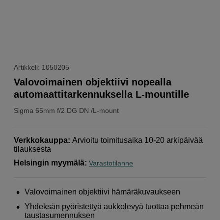
Artikkeli: 1050205
Valovoimainen objektiivi nopealla
automaattitarkennuksella L-mountille
Sigma
65mm f/2 DG DN /L-mount
Verkkokauppa
:
Arvioitu toimitusaika 10-20 arkipäivää
tilauksesta
Helsingin myymälä
:
Varastotilanne
Valovoimainen objektiivi hämäräkuvaukseen
Yhdeksän pyöristettyä aukkolevyä tuottaa pehmeän
taustasumennuksen