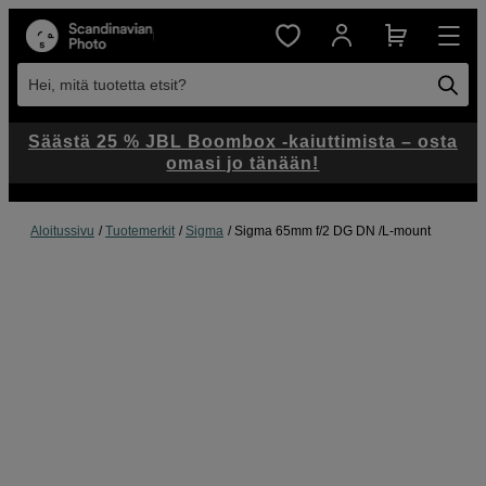
Hei, mitä tuotetta etsit?
Säästä 25 % JBL Boombox -kaiuttimista – osta
omasi jo tänään!
Aloitussivu
Tuotemerkit
Sigma
Sigma 65mm f/2 DG DN /L-mount