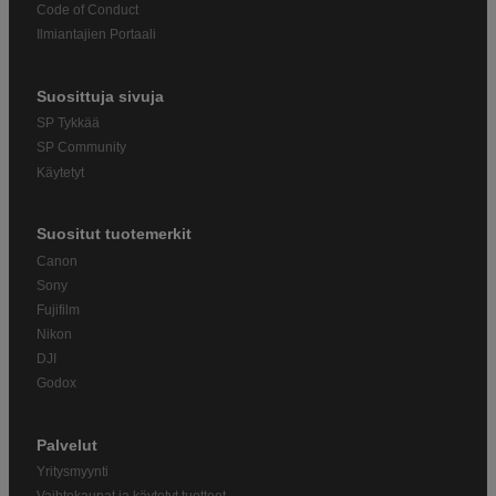
Code of Conduct
Ilmiantajien Portaali
Suosittuja sivuja
SP Tykkää
SP Community
Käytetyt
Suositut tuotemerkit
Canon
Sony
Fujifilm
Nikon
DJI
Godox
Palvelut
Yritysmyynti