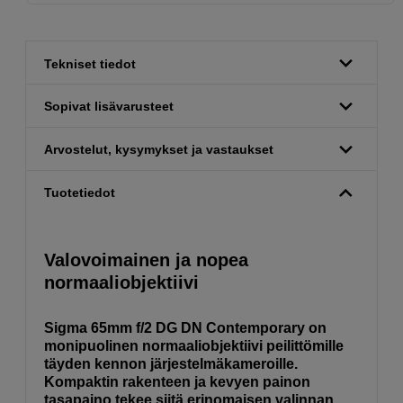
Tekniset tiedot
Sopivat lisävarusteet
Arvostelut, kysymykset ja vastaukset
Tuotetiedot
Valovoimainen ja nopea
normaaliobjektiivi
Sigma 65mm f/2 DG DN Contemporary on
monipuolinen normaaliobjektiivi peilittömille
täyden kennon järjestelmäkameroille.
Kompaktin rakenteen ja kevyen painon
tasapaino tekee siitä erinomaisen valinnan