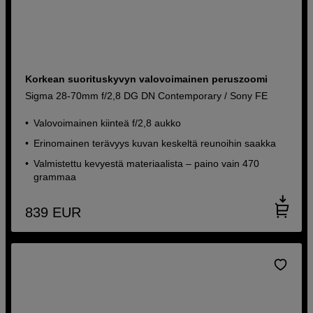
Korkean suorituskyvyn valovoimainen peruszoomi
Sigma 28-70mm f/2,8 DG DN Contemporary / Sony FE
Valovoimainen kiinteä f/2,8 aukko
Erinomainen terävyys kuvan keskeltä reunoihin saakka
Valmistettu kevyestä materiaalista – paino vain 470
grammaa
839
EUR