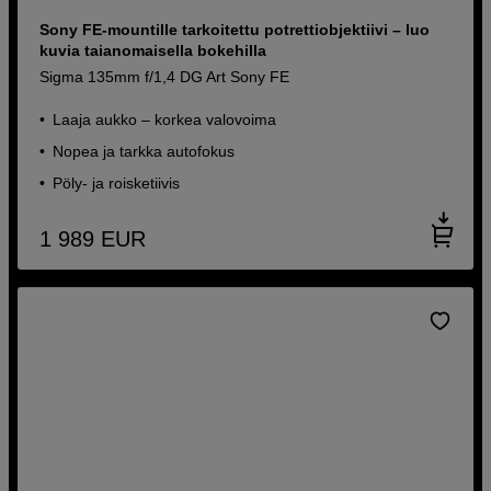
Sony FE-mountille tarkoitettu potrettiobjektiivi – luo
kuvia taianomaisella bokehilla
Sigma 135mm f/1,4 DG Art Sony FE
Laaja aukko – korkea valovoima
Nopea ja tarkka autofokus
Pöly- ja roisketiivis
1 989
EUR