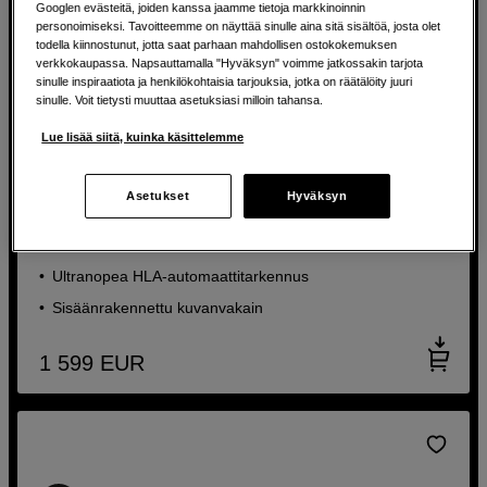
Googlen evästeitä, joiden kanssa jaamme tietoja markkinoinnin
personoimiseksi. Tavoitteemme on näyttää sinulle aina sitä sisältöä, josta olet
todella kiinnostunut, jotta saat parhaan mahdollisen ostokokemuksen
verkkokaupassa. Napsauttamalla "Hyväksyn" voimme jatkossakin tarjota
sinulle inspiraatiota ja henkilökohtaisia tarjouksia, jotka on räätälöity juuri
sinulle. Voit tietysti muuttaa asetuksiasi milloin tahansa.
Lue lisää siitä, kuinka käsittelemme
Valovoimakas ja suorituskykyinen telezoomi Sony E-
kameroille
Asetukset
Hyväksyn
Sigma 70-200mm f/2,8 DG DN OS Sport Sony E
Tuottaa korkealaatuisia kuvia
Ultranopea HLA-automaattitarkennus
Sisäänrakennettu kuvanvakain
1 599
EUR