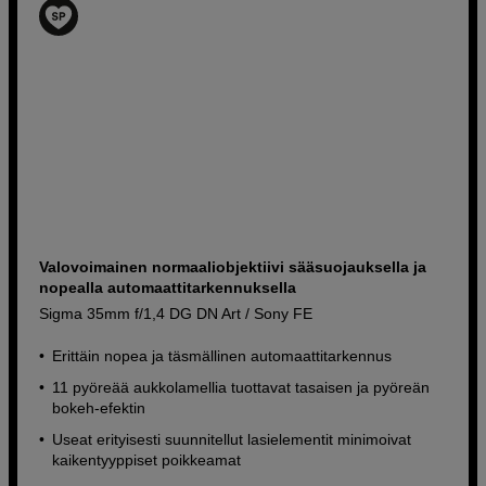
Valovoimainen normaaliobjektiivi sääsuojauksella ja
nopealla automaattitarkennuksella
Sigma 35mm f/1,4 DG DN Art / Sony FE
Erittäin nopea ja täsmällinen automaattitarkennus
11 pyöreää aukkolamellia tuottavat tasaisen ja pyöreän
bokeh-efektin
Useat erityisesti suunnitellut lasielementit minimoivat
kaikentyyppiset poikkeamat