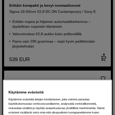
Erittäin kompakti ja kevyt normaalizoomi
Sigma 18-50mm f/2,8 DC DN Contemporary / Sony E
Erittäin nopea ja hiljainen automaattitarkennus –
täydellinen nopeisiin tilanteisiin
Valovoimakas f/2,8-aukko koko polttovälillä
Paino vain 290 grammaa – sopii hyvin peilittömään
järjestelmään
539
EUR
Käytämme evästeitä
Käytämme evästeitä tietojen keräämiseen, jotta voimme parantaa
käyttökokemustasi verkkosivustollamme, analysoida verkkoliikennettä,
mukauttaa sisältöä ja näyttää asiaankuuluvaa yksilöllistä markkinointia. Nämä
evästeet sisältävät sekä omia että ulkopuolisten kumppaneidemme kuten