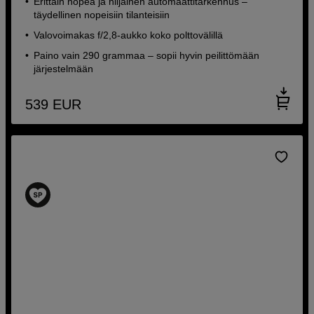
Erittäin nopea ja hiljainen automaattitarkennus –
täydellinen nopeisiin tilanteisiin
Valovoimakas f/2,8-aukko koko polttovälillä
Paino vain 290 grammaa – sopii hyvin peilittömään
järjestelmään
539
EUR