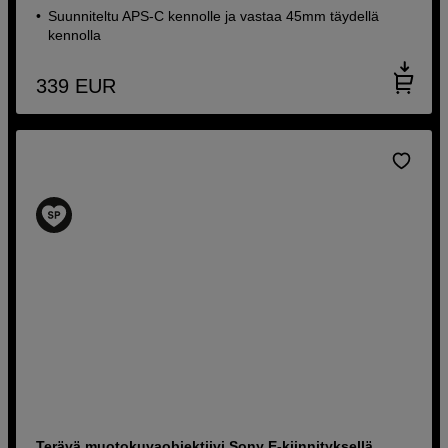
Suunniteltu APS-C kennolle ja vastaa 45mm täydellä
kennolla
339
EUR
Terävä muotokuvaobjektiivi Sony E-kiinnityksellä