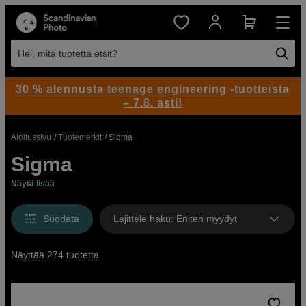
Hei, mitä tuotetta etsit?
30 % alennusta teenage engineering -tuotteista
– 7.8. asti!
Aloitussivu
Tuotemerkit
Sigma
Sigma
Näytä lisää
Suodata
Lajittele haku
:
Eniten myydyt
Näyttää 274 tuotetta