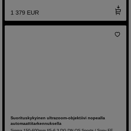
1 379
EUR
Suorituskykyinen ultrazoom-objektiivi nopealla
automaattitarkennuksella
Sigma 150-600mm f/5-6,3 DG DN OS Sports / Sony FE