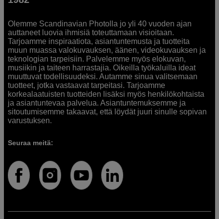
Olemme Scandinavian Photolla jo yli 40 vuoden ajan
auttaneet luovia ihmisiä toteuttamaan visioitaan.
Tarjoamme inspiraatiota, asiantuntemusta ja tuotteita
muun muassa valokuvauksen, äänen, videokuvauksen ja
teknologian tarpeisiin. Palvelemme myös elokuvan,
musiikin ja taiteen harrastajia. Oikeilla työkaluilla ideat
muuttuvat todellisuudeksi. Autamme sinua valitsemaan
tuotteet, jotka vastaavat tarpeitasi. Tarjoamme
korkealaatuisten tuotteiden lisäksi myös henkilökohtaista
ja asiantuntevaa palvelua. Asiantuntemuksemme ja
sitoutumisemme takaavat, että löydät juuri sinulle sopivan
varustuksen.
Seuraa meitä: