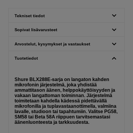
Tekniset tiedot
Sopivat lisävarusteet
Arvostelut, kysymykset ja vastaukset
Tuotetiedot
Shure BLX288E-sarja on langaton kahden
mikrofonin järjestelmä, joka yhdistää
ammattitason äänen, helppokäyttöisyyden ja
vakaan langattoman toiminnan. Järjestelmä
toimitetaan kahdella kädessä pidettävällä
mikrofonilla ja tuplavastaanottimella, valmiina
lavalle, studioon tai tapahtumiin. Valitse PG58,
SM58 tai Beta 58A riippuen tarvitsemastasi
äänenluonteesta ja tarkkuudesta.