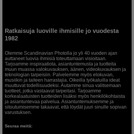
Ratkaisuja luoville ihmisille jo vuodesta
1982
Olemme Scandinavian Photolla jo yli 40 vuoden ajan
auttaneet luovia ihmisiä toteuttamaan visioitaan.
Tarjoamme inspiraatiota, asiantuntemusta ja tuotteita
muun muassa valokuvauksen, äänen, videokuvauksen ja
teknologian tarpeisiin. Palvelemme myös elokuvan,
musiikin ja taiteen harrastajia. Oikeilla työkaluilla ideat
muuttuvat todellisuudeksi. Autamme sinua valitsemaan
tuotteet, jotka vastaavat tarpeitasi. Tarjoamme
korkealaatuisten tuotteiden lisäksi myös henkilökohtaista
ja asiantuntevaa palvelua. Asiantuntemuksemme ja
sitoutumisemme takaavat, että löydät juuri sinulle sopivan
varustuksen.
Seuraa meitä: