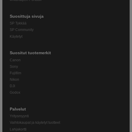
Suosittuja sivuja
SP Tykkää
SP Community
Käytetyt
Suositut tuotemerkit
Canon
Sony
Fujifilm
Nikon
DJI
Godox
Palvelut
Yritysmyynti
Vaihtokaupat ja käytetyt tuotteet
Lahjakortti