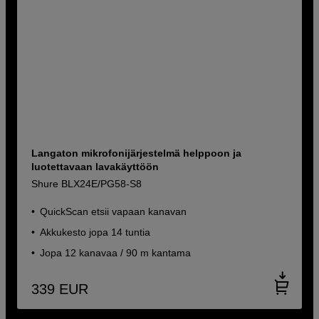
Langaton mikrofonijärjestelmä helppoon ja
luotettavaan lavakäyttöön
Shure BLX24E/PG58-S8
QuickScan etsii vapaan kanavan
Akkukesto jopa 14 tuntia
Jopa 12 kanavaa / 90 m kantama
339
EUR