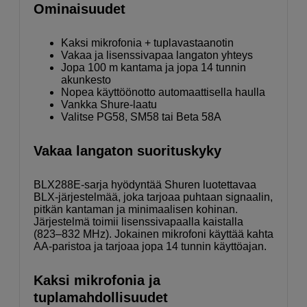
Ominaisuudet
Kaksi mikrofonia + tuplavastaanotin
Vakaa ja lisenssivapaa langaton yhteys
Jopa 100 m kantama ja jopa 14 tunnin
akunkesto
Nopea käyttöönotto automaattisella haulla
Vankka Shure-laatu
Valitse PG58, SM58 tai Beta 58A
Vakaa langaton suorituskyky
BLX288E-sarja hyödyntää Shuren luotettavaa
BLX-järjestelmää, joka tarjoaa puhtaan signaalin,
pitkän kantaman ja minimaalisen kohinan.
Järjestelmä toimii lisenssivapaalla kaistalla
(823–832 MHz). Jokainen mikrofoni käyttää kahta
AA-paristoa ja tarjoaa jopa 14 tunnin käyttöajan.
Kaksi mikrofonia ja
tuplamahdollisuudet