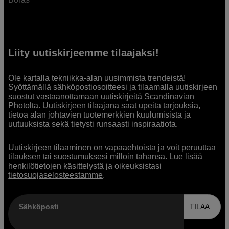
Liity uutiskirjeemme tilaajaksi!
Ole kartalla tekniikka-alan uusimmista trendeistä!
Syöttämällä sähköpostiosoitteesi ja tilaamalla uutiskirjeen
suostut vastaanottamaan uutiskirjeitä Scandinavian
Photolta. Uutiskirjeen tilaajana saat upeita tarjouksia,
tietoa alan johtavien tuotemerkkien kuulumisista ja
uutuuksista sekä tietysti runsaasti inspiraatiota.
Uutiskirjeen tilaaminen on vapaaehtoista ja voit peruuttaa
tilauksen tai suostumuksesi milloin tahansa. Lue lisää
henkilötietojen käsittelystä ja oikeuksistasi
tietosuojaselosteestamme
.
Sähköposti
TILAA