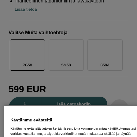
Ihanteellinen tapahtumiin ja lavakäyttöön
Lisää tietoa
Valitse Muita vaihtoehtoja
PG58
SM58
B58A
599
EUR
Määrä
Lisää ostoskoriin
Käytämme evästeitä
Käytämme evästeitä tietojen keräämiseen, jotta voimme parantaa käyttökokemustasi
Maksa Svea-erämaksulla
verkkosivustollamme, analysoida verkkoliikennettä, mukauttaa sisältöä ja näyttää