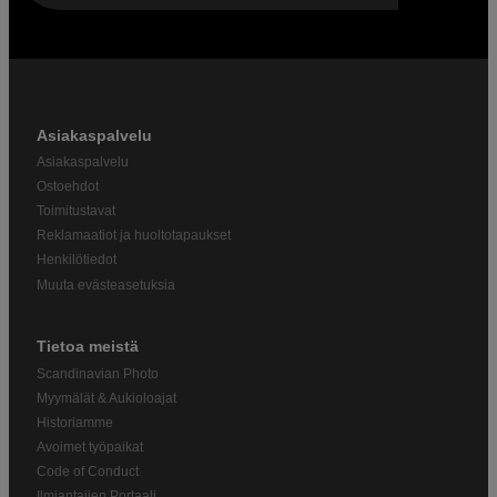
Asiakaspalvelu
Asiakaspalvelu
Ostoehdot
Toimitustavat
Reklamaatiot ja huoltotapaukset
Henkilötiedot
Muuta evästeasetuksia
Tietoa meistä
Scandinavian Photo
Myymälät & Aukioloajat
Historiamme
Avoimet työpaikat
Code of Conduct
Ilmiantajien Portaali