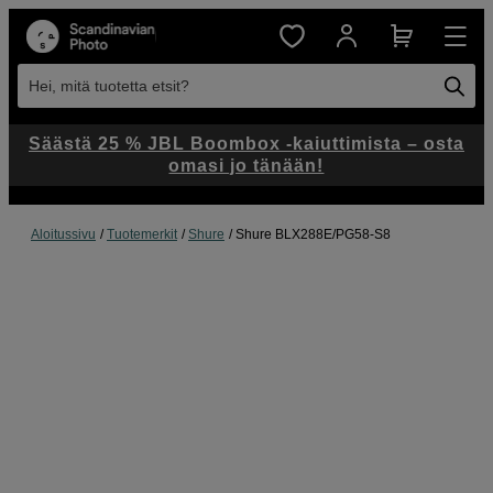
Hei, mitä tuotetta etsit?
Säästä 25 % JBL Boombox -kaiuttimista – osta
omasi jo tänään!
Aloitussivu
Tuotemerkit
Shure
Shure BLX288E/PG58-S8