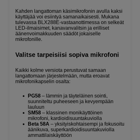
Kahden langattoman käsi­mikrofonin avulla kaksi
käyttäjää voi esiintyä samanaikaisesti. Mukana
tulevassa BLX288E-vastaanottimessa on selkeät
LED-ilmaisimet, kanavanvalitsin ja erilliset
äänenvoimakkuuden säädöt jokaiselle
mikrofonille.
Valitse tarpeisiisi sopiva mikrofoni
Kaikki kolme versiota perustuvat samaan
langattomaan järjestelmään, mutta eroavat
mikrofonikapselin osalta:
PG58
– lämmin ja täyteläinen sointi,
suunniteltu puheeseen ja kevyempään
lauluun
SM58
– klassinen monikäyttöinen
mikrofoni, kardioidisuuntakuviolla
Beta 58A
– yksityiskohtaisempi ja fokusoitu
äänikuva, superkardioidisuuntakuviolla
ammattilaiskäyttöön