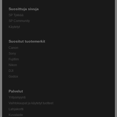
Suosittuja sivuja
SP Tykkää
SP Community
Käytetyt
Suositut tuotemerkit
Canon
Sony
Fujifilm
Nikon
DJI
Godox
Palvelut
Yritysmyynti
Vaihtokaupat ja käytetyt tuotteet
Lahjakortti
Kuvataide