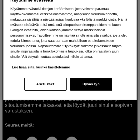
Käytämme evästeitä tietojen keräämiseen, jotta voimme parantaa
käyttökokemustasi verkkosivustollamme, analysoida verkkoliikennettä,
mukauttaa sisältöä ja näyttää asiaankuuluvaa yksilöllistä markkinointia. Nämä
Ratkaisuja luoville ihmisille jo vuodesta
evästeet sisältävät sekä omia että ulkopuolisten kumppaneidemme kuten
Googlen evästeitä, joiden kanssa jaamme tietoja markkinoinnin
1982
personoimiseksi. Tavoitteemme on näyttää sinulle aina sitä sisältöä, josta olet
todella kiinnostunut, jotta saat parhaan mahdollisen ostokokemuksen
verkkokaupassa. Napsauttamalla "Hyväksyn" voimme jatkossakin tarjota
Olemme Scandinavian Photolla jo yli 40 vuoden ajan
sinulle inspiraatiota ja henkilökohtaisia tarjouksia, jotka on räätälöity juuri
auttaneet luovia ihmisiä toteuttamaan visioitaan.
sinulle. Voit tietysti muuttaa asetuksiasi milloin tahansa.
Tarjoamme inspiraatiota, asiantuntemusta ja tuotteita
muun muassa valokuvauksen, äänen, videokuvauksen ja
Lue lisää siitä, kuinka käsittelemme
teknologian tarpeisiin. Palvelemme myös elokuvan,
musiikin ja taiteen harrastajia. Oikeilla työkaluilla ideat
muuttuvat todellisuudeksi. Autamme sinua valitsemaan
Asetukset
Hyväksyn
tuotteet, jotka vastaavat tarpeitasi. Tarjoamme
korkealaatuisten tuotteiden lisäksi myös henkilökohtaista
ja asiantuntevaa palvelua. Asiantuntemuksemme ja
sitoutumisemme takaavat, että löydät juuri sinulle sopivan
varustuksen.
Seuraa meitä: