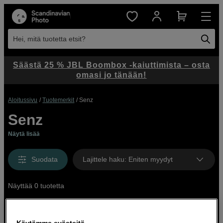
Hei, mitä tuotetta etsit?
Säästä 25 % JBL Boombox -kaiuttimista – osta
omasi jo tänään!
Aloitussivu
Tuotemerkit
Senz
Senz
Näytä lisää
Suodata
Lajittele haku
:
Eniten myydyt
Näyttää 0 tuotetta
Käytämme evästeitä