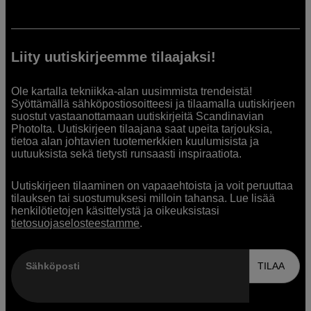
Liity uutiskirjeemme tilaajaksi!
Ole kartalla tekniikka-alan uusimmista trendeistä!
Syöttämällä sähköpostiosoitteesi ja tilaamalla uutiskirjeen
suostut vastaanottamaan uutiskirjeitä Scandinavian
Photolta. Uutiskirjeen tilaajana saat upeita tarjouksia,
tietoa alan johtavien tuotemerkkien kuulumisista ja
uutuuksista sekä tietysti runsaasti inspiraatiota.
Uutiskirjeen tilaaminen on vapaaehtoista ja voit peruuttaa
tilauksen tai suostumuksesi milloin tahansa. Lue lisää
henkilötietojen käsittelystä ja oikeuksistasi
tietosuojaselosteestamme
.
Sähköposti
TILAA