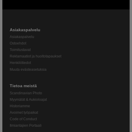
Asiakaspalvelu
Asiakaspalvelu
Ostoehdot
Toimitustavat
Reklamaatiot ja huoltotapaukset
Henkilötiedot
Muuta evästeasetuksia
Tietoa meistä
Scandinavian Photo
Myymälät & Aukioloajat
Historiamme
Avoimet työpaikat
Code of Conduct
Ilmiantajien Portaali