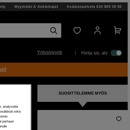
ity
Myymälät & Aukioloajat
Asiakaspalvelu
024 809 38 00
Yritysmyynti
Hinta sis. alv
ti!
SUOSITTELEMME MYÖS
e, analysoida
sisältävät sekä
oinnin
aat parhaan
nulle