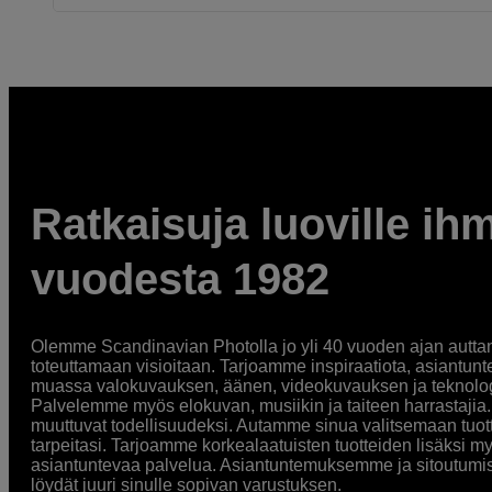
Ratkaisuja luoville ihm
vuodesta 1982
Olemme Scandinavian Photolla jo yli 40 vuoden ajan auttan
toteuttamaan visioitaan. Tarjoamme inspiraatiota, asiantunt
muassa valokuvauksen, äänen, videokuvauksen ja teknologi
Palvelemme myös elokuvan, musiikin ja taiteen harrastajia. O
muuttuvat todellisuudeksi. Autamme sinua valitsemaan tuott
tarpeitasi. Tarjoamme korkealaatuisten tuotteiden lisäksi m
asiantuntevaa palvelua. Asiantuntemuksemme ja sitoutumi
löydät juuri sinulle sopivan varustuksen.