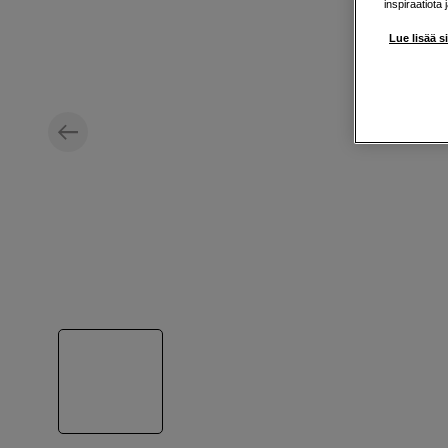
inspiraatiota 
Lue lisää s