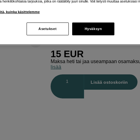
ja henkilökohtaisia tarjouksia, jotka on räätälöity juuri sinulle. Voit tietysti muuttaa asetuksiasi 
Røde
Liitin Minitele 3,5mm Naaras - XLR Ur
iitä, kuinka käsittelemme
Verkkokauppa
:
Varastossa
Asetukset
Hyväksyn
Helsingin myymälä
:
Varastotilanne
15
EUR
Maksa heti tai jaa useampaan osamaks
lisää
Määrä
Lisää ostoskoriin