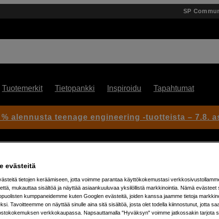
SP Commun
Tuotemerkit
Tietopankki
Inspiroidu
Tapahtumat
 % alennusta teenage engineering -tuotteista – 7.8. as
 evästeitä
LR Uros, VXLR
steitä tietojen keräämiseen, jotta voimme parantaa käyttökokemustasi verkkosivustollamm
että, mukauttaa sisältöä ja näyttää asiaankuuluvaa yksilöllistä markkinointia. Nämä evästeet 
kopuolisten kumppaneidemme kuten Googlen evästeitä, joiden kanssa jaamme tietoja markkin
Artikkeli: 302180
si. Tavoitteemme on näyttää sinulle aina sitä sisältöä, josta olet todella kiinnostunut, jotta s
Adapteri 3,5 mm - XLR
ostokokemuksen verkkokaupassa. Napsauttamalla "Hyväksyn" voimme jatkossakin tarjota si