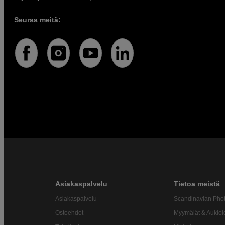
Seuraa meitä:
Asiakaspalvelu
Tietoa meistä
Asiakaspalvelu
Scandinavian Pho
Ostoehdot
Myymälät & Aukiol