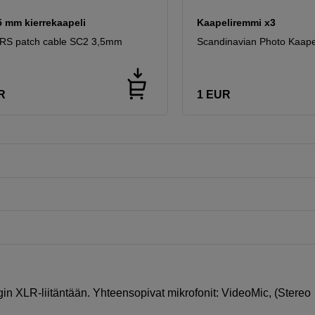
5 mm kierrekaapeli
Kaapeliremmi x3
RS patch cable SC2 3,5mm
Scandinavian Photo Kaape
R
1
EUR
lugin XLR-liitäntään. Yhteensopivat mikrofonit: VideoMic, (Stereo