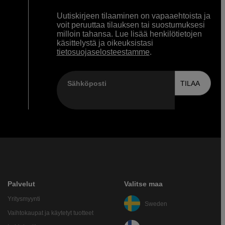
Uutiskirjeen tilaaminen on vapaaehtoista ja
voit peruuttaa tilauksen tai suostumuksesi
milloin tahansa. Lue lisää henkilötietojen
käsittelystä ja oikeuksistasi
tietosuojaselosteestamme
.
Sähköposti
TILAA
Palvelut
Valitse maa
Yritysmyynti
Sweden
Vaihtokaupat ja käytetyt tuotteet