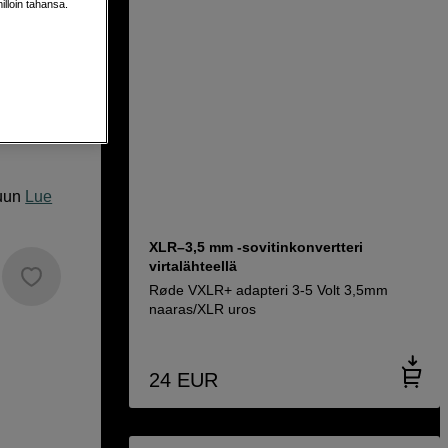
milloin tahansa.
os, VXLR
uun
Lue
XLR–3,5 mm -sovitinkonvertteri
virtalähteellä
Røde VXLR+ adapteri 3-5 Volt 3,5mm
naaras/XLR uros
24
EUR