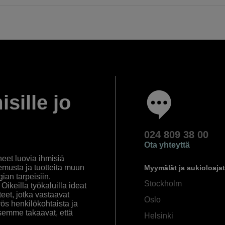
isille jo
024 809 38 00
Ota yhteyttä
eet luovia ihmisiä
emusta ja tuotteita muun
Myymälät ja aukioloajat
an tarpeisiin.
Stockholm
ikeilla työkaluilla ideat
eet, jotka vastaavat
Oslo
yös henkilökohtaista ja
semme takaavat, että
Helsinki