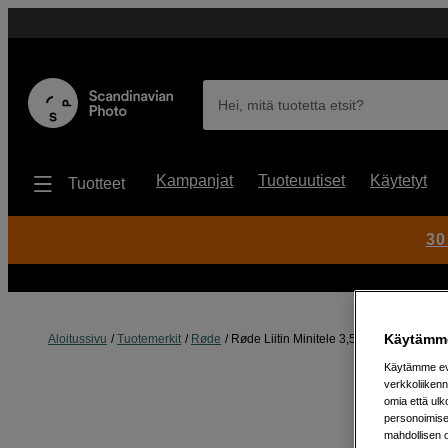
Hei, mitä tuotetta etsit?
Kampanjat
Tuoteuutiset
Käytetyt
Tuotteet
30
Käytämme
Aloitussivu
Tuotemerkit
Røde
Røde Liitin Minitele 3,5mm Naaras - X
Käytämme evä
verkkoliikenn
omia että ul
personoimisek
mahdollisen 