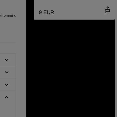
9
EUR
liremmi x3