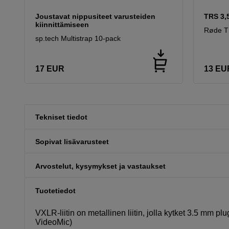
Joustavat nippusiteet varusteiden
TRS 3,
kiinnittämiseen
Røde T
sp.tech Multistrap 10-pack
17
EUR
13
EU
Tekniset tiedot
Sopivat lisävarusteet
Arvostelut, kysymykset ja vastaukset
Tuotetiedot
VXLR-liitin on metallinen liitin, jolla kytket 3.5 mm p
VideoMic)