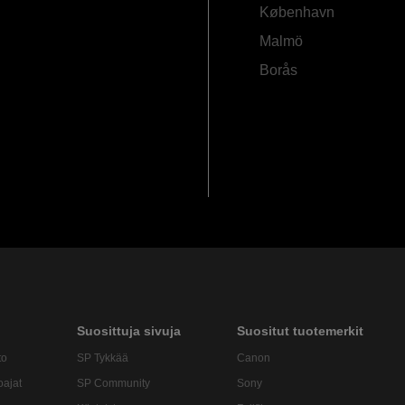
København
Malmö
Borås
Suosittuja sivuja
Suositut tuotemerkit
to
SP Tykkää
Canon
oajat
SP Community
Sony