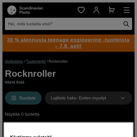
Hei, mitä tuotetta etsit?
30 % alennusta teenage engineering -tuotteista
– 7.8. asti!
Aloitussivu
Tuotemerkit
Rocknroller
Rocknroller
Näytä lisää
Suodata
Lajittele haku
:
Eniten myydyt
Näyttää 0 tuotetta
Käytämme evästeitä