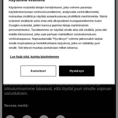
Käytämme evästeitä tietojen keräämiseen, jotta voimme parantaa
käyttökokemustasi verkkosivustollamme, analysoida verkkoliikennettä,
mukauttaa sisältöä ja näyttää asiaankuuluvaa yksilöllistä markkinointia. Nämä
Ratkaisuja luoville ihmisille jo vuodesta
evästeet sisältävät sekä omia että ulkopuolisten kumppaneidemme kuten
Googlen evästeitä, joiden kanssa jaamme tietoja markkinoinnin
1982
personoimiseksi. Tavoitteemme on näyttää sinulle aina sitä sisältöä, josta olet
todella kiinnostunut, jotta saat parhaan mahdollisen ostokokemuksen
verkkokaupassa. Napsauttamalla "Hyväksyn" voimme jatkossakin tarjota
Olemme Scandinavian Photolla jo yli 40 vuoden ajan
sinulle inspiraatiota ja henkilökohtaisia tarjouksia, jotka on räätälöity juuri
auttaneet luovia ihmisiä toteuttamaan visioitaan.
sinulle. Voit tietysti muuttaa asetuksiasi milloin tahansa.
Tarjoamme inspiraatiota, asiantuntemusta ja tuotteita
muun muassa valokuvauksen, äänen, videokuvauksen ja
Lue lisää siitä, kuinka käsittelemme
teknologian tarpeisiin. Palvelemme myös elokuvan,
musiikin ja taiteen harrastajia. Oikeilla työkaluilla ideat
muuttuvat todellisuudeksi. Autamme sinua valitsemaan
Asetukset
Hyväksyn
tuotteet, jotka vastaavat tarpeitasi. Tarjoamme
korkealaatuisten tuotteiden lisäksi myös henkilökohtaista
ja asiantuntevaa palvelua. Asiantuntemuksemme ja
sitoutumisemme takaavat, että löydät juuri sinulle sopivan
varustuksen.
Seuraa meitä: