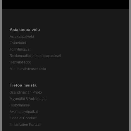
Asiakaspalvelu
Asiakaspalvelu
Ostoehdot
Toimitustavat
Reklamaatiot ja huoltotapaukset
Henkilötiedot
Muuta evästeasetuksia
Tietoa meistä
Scandinavian Photo
Myymälät & Aukioloajat
Historiamme
Avoimet työpaikat
Code of Conduct
Ilmiantajien Portaali