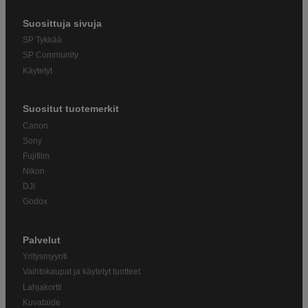
Suosittuja sivuja
SP Tykkää
SP Community
Käytetyt
Suositut tuotemerkit
Canon
Sony
Fujifilm
Nikon
DJI
Godox
Palvelut
Yritysmyynti
Vaihtokaupat ja käytetyt tuotteet
Lahjakortti
Kuvataide