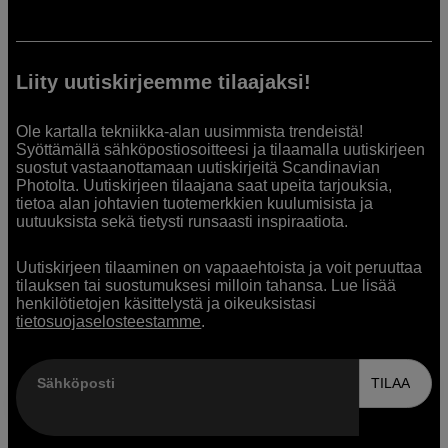
Liity uutiskirjeemme tilaajaksi!
Ole kartalla tekniikka-alan uusimmista trendeistä!
Syöttämällä sähköpostiosoitteesi ja tilaamalla uutiskirjeen
suostut vastaanottamaan uutiskirjeitä Scandinavian
Photolta. Uutiskirjeen tilaajana saat upeita tarjouksia,
tietoa alan johtavien tuotemerkkien kuulumisista ja
uutuuksista sekä tietysti runsaasti inspiraatiota.
Uutiskirjeen tilaaminen on vapaaehtoista ja voit peruuttaa
tilauksen tai suostumuksesi milloin tahansa. Lue lisää
henkilötietojen käsittelystä ja oikeuksistasi
tietosuojaselosteestamme
.
Sähköposti
TILAA