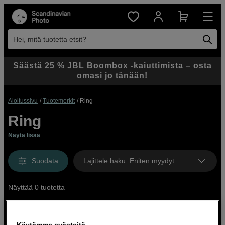
Hei, mitä tuotetta etsit?
Säästä 25 % JBL Boombox -kaiuttimista – osta
omasi jo tänään!
Aloitussivu
Tuotemerkit
Ring
Ring
Näytä lisää
Suodata
Lajittele haku
:
Eniten myydyt
Näyttää 0 tuotetta
Käytämme evästeitä