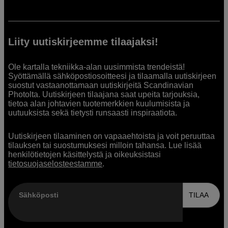
Liity uutiskirjeemme tilaajaksi!
Ole kartalla tekniikka-alan uusimmista trendeistä!
Syöttämällä sähköpostiosoitteesi ja tilaamalla uutiskirjeen
suostut vastaanottamaan uutiskirjeitä Scandinavian
Photolta. Uutiskirjeen tilaajana saat upeita tarjouksia,
tietoa alan johtavien tuotemerkkien kuulumisista ja
uutuuksista sekä tietysti runsaasti inspiraatiota.
Uutiskirjeen tilaaminen on vapaaehtoista ja voit peruuttaa
tilauksen tai suostumuksesi milloin tahansa. Lue lisää
henkilötietojen käsittelystä ja oikeuksistasi
tietosuojaselosteestamme
.
Sähköposti
TILAA