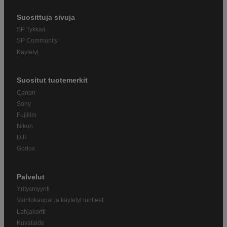
Suosittuja sivuja
SP Tykkää
SP Community
Käytetyt
Suositut tuotemerkit
Canon
Sony
Fujifilm
Nikon
DJI
Godox
Palvelut
Yritysmyynti
Vaihtokaupat ja käytetyt tuotteet
Lahjakortti
Kuvataide