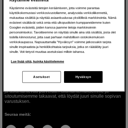
Käytämme evästeitä tietojen keräämiseen, jotta voimme parantaa
käyttökokemustasi verkkosivustollamme, analysoida verkkoliikennettä,
mukauttaa sisältöä ja näyttää asiaankuuluvaa yksilöllistä markkinointia. Nämä
Ratkaisuja luoville ihmisille jo vuodesta
evästeet sisältävät sekä omia että ulkopuolisten kumppaneidemme kuten
Googlen evästeitä, joiden kanssa jaamme tietoja markkinoinnin
1982
personoimiseksi. Tavoitteemme on näyttää sinulle aina sitä sisältöä, josta olet
todella kiinnostunut, jotta saat parhaan mahdollisen ostokokemuksen
verkkokaupassa. Napsauttamalla "Hyväksyn" voimme jatkossakin tarjota
Olemme Scandinavian Photolla jo yli 40 vuoden ajan
sinulle inspiraatiota ja henkilökohtaisia tarjouksia, jotka on räätälöity juuri
auttaneet luovia ihmisiä toteuttamaan visioitaan.
sinulle. Voit tietysti muuttaa asetuksiasi milloin tahansa.
Tarjoamme inspiraatiota, asiantuntemusta ja tuotteita
muun muassa valokuvauksen, äänen, videokuvauksen ja
Lue lisää siitä, kuinka käsittelemme
teknologian tarpeisiin. Palvelemme myös elokuvan,
musiikin ja taiteen harrastajia. Oikeilla työkaluilla ideat
muuttuvat todellisuudeksi. Autamme sinua valitsemaan
Asetukset
Hyväksyn
tuotteet, jotka vastaavat tarpeitasi. Tarjoamme
korkealaatuisten tuotteiden lisäksi myös henkilökohtaista
ja asiantuntevaa palvelua. Asiantuntemuksemme ja
sitoutumisemme takaavat, että löydät juuri sinulle sopivan
varustuksen.
Seuraa meitä: