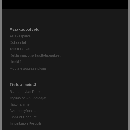
Asiakaspalvelu
Asiakaspalvelu
Ostoehdot
Toimitustavat
Reklamaatiot ja huoltotapaukset
Henkilötiedot
Muuta evästeasetuksia
Tietoa meistä
Scandinavian Photo
Myymälät & Aukioloajat
Historiamme
Avoimet työpaikat
Code of Conduct
Ilmiantajien Portaali