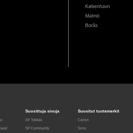
København
Malmö
Borås
Suosittuja sivuja
Suositut tuotemerkit
to
SP Tykkää
Canon
oajat
SP Community
Sony