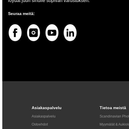
löydät juuri sinulle sopivan varustuksen.
Seuraa meitä:
Asiakaspalvelu
Tietoa meistä
Asiakaspalvelu
Scandinavian Pho
Ostoehdot
Myymälät & Aukiol