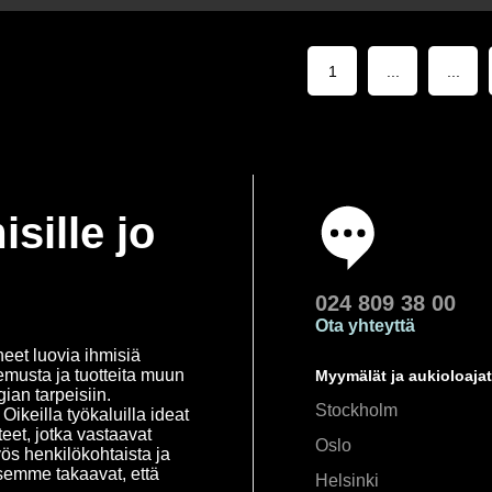
1
...
...
isille jo
024 809 38 00
Ota yhteyttä
eet luovia ihmisiä
emusta ja tuotteita muun
Myymälät ja aukioloajat
an tarpeisiin.
Stockholm
ikeilla työkaluilla ideat
eet, jotka vastaavat
Oslo
yös henkilökohtaista ja
semme takaavat, että
Helsinki