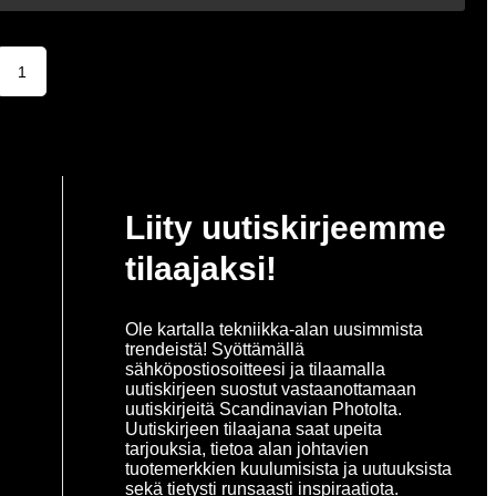
1
Liity uutiskirjeemme
tilaajaksi!
Ole kartalla tekniikka-alan uusimmista
trendeistä! Syöttämällä
sähköpostiosoitteesi ja tilaamalla
uutiskirjeen suostut vastaanottamaan
uutiskirjeitä Scandinavian Photolta.
Uutiskirjeen tilaajana saat upeita
tarjouksia, tietoa alan johtavien
tuotemerkkien kuulumisista ja uutuuksista
sekä tietysti runsaasti inspiraatiota.