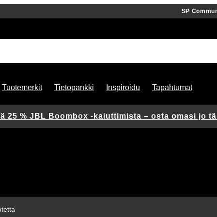
SP Commun
Tuotemerkit
Tietopankki
Inspiroidu
Tapahtumat
ä 25 % JBL Boombox -kaiuttimista – osta omasi jo t
tetta