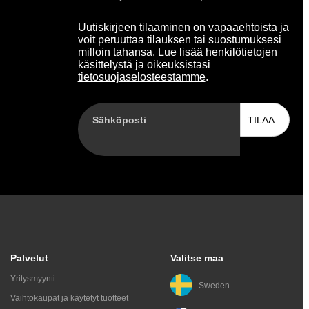
Uutiskirjeen tilaaminen on vapaaehtoista ja
voit peruuttaa tilauksen tai suostumuksesi
milloin tahansa. Lue lisää henkilötietojen
käsittelystä ja oikeuksistasi
tietosuojaselosteestamme
.
Sähköposti
TILAA
Palvelut
Valitse maa
Yritysmyynti
Sweden
Vaihtokaupat ja käytetyt tuotteet