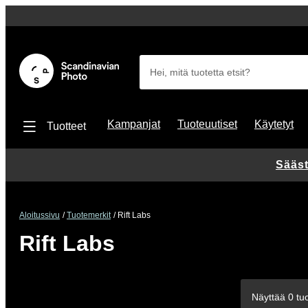
Hei, mitä tuotetta etsit?
Kampanjat
Tuoteuutiset
Käytetyt
Tuotteet
Sääst
Aloitussivu
Tuotemerkit
Rift Labs
Rift Labs
Näyttää 0 tuo