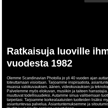
Ratkaisuja luoville ihm
vuodesta 1982
Olemme Scandinavian Photolla jo yli 40 vuoden ajan auttan
toteuttamaan visioitaan. Tarjoamme inspiraatiota, asiantunt
muassa valokuvauksen, äänen, videokuvauksen ja teknologi
Palvelemme myös elokuvan, musiikin ja taiteen harrastajia. O
muuttuvat todellisuudeksi. Autamme sinua valitsemaan tuott
tarpeitasi. Tarjoamme korkealaatuisten tuotteiden lisäksi m
asiantuntevaa palvelua. Asiantuntemuksemme ja sitoutumi