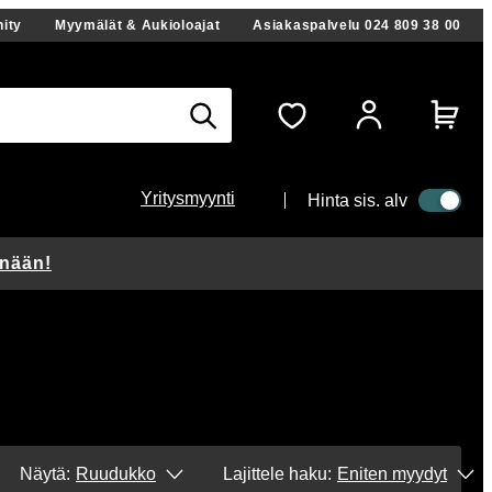
ity
Myymälät & Aukioloajat
Asiakaspalvelu
024 809 38 00
Yritysmyynti
Hinta sis. alv
änään!
Näytä:
Ruudukko
Lajittele haku
:
Eniten myydyt