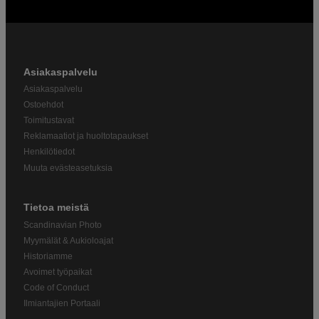
Asiakaspalvelu
Asiakaspalvelu
Ostoehdot
Toimitustavat
Reklamaatiot ja huoltotapaukset
Henkilötiedot
Muuta evästeasetuksia
Tietoa meistä
Scandinavian Photo
Myymälät & Aukioloajat
Historiamme
Avoimet työpaikat
Code of Conduct
Ilmiantajien Portaali