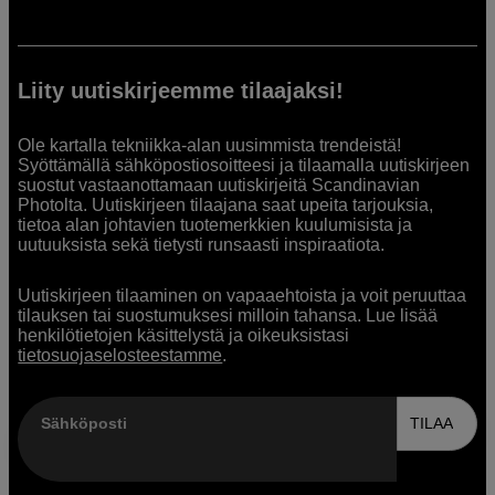
Liity uutiskirjeemme tilaajaksi!
Ole kartalla tekniikka-alan uusimmista trendeistä!
Syöttämällä sähköpostiosoitteesi ja tilaamalla uutiskirjeen
suostut vastaanottamaan uutiskirjeitä Scandinavian
Photolta. Uutiskirjeen tilaajana saat upeita tarjouksia,
tietoa alan johtavien tuotemerkkien kuulumisista ja
uutuuksista sekä tietysti runsaasti inspiraatiota.
Uutiskirjeen tilaaminen on vapaaehtoista ja voit peruuttaa
tilauksen tai suostumuksesi milloin tahansa. Lue lisää
henkilötietojen käsittelystä ja oikeuksistasi
tietosuojaselosteestamme
.
Sähköposti
TILAA