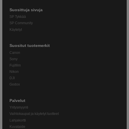
Suosittuja sivuja
SP Tykkää
SP Community
Käytetyt
Suositut tuotemerkit
Canon
Sony
Fujifilm
Nikon
DJI
Godox
Palvelut
Yritysmyynti
Vaihtokaupat ja käytetyt tuotteet
Lahjakortti
Kuvataide