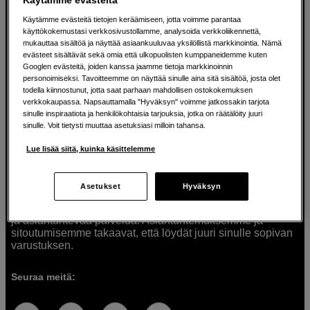
Käytämme evästeitä tietojen keräämiseen, jotta voimme parantaa
käyttökokemustasi verkkosivustollamme, analysoida verkkoliikennettä,
mukauttaa sisältöä ja näyttää asiaankuuluvaa yksilöllistä markkinointia. Nämä
Ratkaisuja luoville ihmisille jo vuodesta
evästeet sisältävät sekä omia että ulkopuolisten kumppaneidemme kuten
Googlen evästeitä, joiden kanssa jaamme tietoja markkinoinnin
1982
personoimiseksi. Tavoitteemme on näyttää sinulle aina sitä sisältöä, josta olet
todella kiinnostunut, jotta saat parhaan mahdollisen ostokokemuksen
verkkokaupassa. Napsauttamalla "Hyväksyn" voimme jatkossakin tarjota
Olemme Scandinavian Photolla jo yli 40 vuoden ajan
sinulle inspiraatiota ja henkilökohtaisia tarjouksia, jotka on räätälöity juuri
auttaneet luovia ihmisiä toteuttamaan visioitaan.
sinulle. Voit tietysti muuttaa asetuksiasi milloin tahansa.
Tarjoamme inspiraatiota, asiantuntemusta ja tuotteita
muun muassa valokuvauksen, äänen, videokuvauksen ja
Lue lisää siitä, kuinka käsittelemme
teknologian tarpeisiin. Palvelemme myös elokuvan,
musiikin ja taiteen harrastajia. Oikeilla työkaluilla ideat
muuttuvat todellisuudeksi. Autamme sinua valitsemaan
Asetukset
Hyväksyn
tuotteet, jotka vastaavat tarpeitasi. Tarjoamme
korkealaatuisten tuotteiden lisäksi myös henkilökohtaista
ja asiantuntevaa palvelua. Asiantuntemuksemme ja
sitoutumisemme takaavat, että löydät juuri sinulle sopivan
varustuksen.
Seuraa meitä: