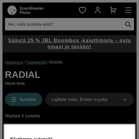
Hei, mitä tuotetta etsit?
Säästä 25 % JBL Boombox -kaiuttimista – osta
omasi jo tänään!
Aloitussivu
Tuotemerkit
RADIAL
RADIAL
Näytä lisää
Suodata
Lajittele haku
:
Eniten myydyt
Näyttää 0 tuotetta
Käytämme evästeitä